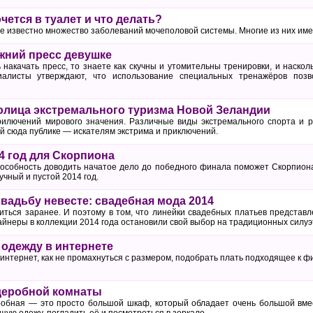
чется в туалет и что делать?
 известно множество заболеваний мочеполовой системы. Многие из них име
ижний пресс девушке
накачать пресс, то знаете как скучны и утомительны тренировки, и наскол
циалисты утверждают, что использование специальных тренажёров позв
олица экстремального туризма Новой Зеландии
илючений мирового значения. Различные виды экстремального спорта и р
сюда публике — искателям экстрима и приключений.
4 год для Скорпиона
особность доводить начатое дело до победного финала поможет Скорпион
чный и пустой 2014 год.
свадьбу невесте: свадебная мода 2014
иться заранее. И поэтому в том, что линейки свадебных платьев представл
айнеры в коллекции 2014 года остановили свой выбор на традиционных силуэ
ь одежду в интернете
интернет, как не промахнуться с размером, подобрать плать подходящее к фи
деробной комнаты
обная — это просто большой шкаф, который обладает очень большой вмес
ую одежу, погладить её и посмотреться в зеркало.