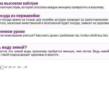
а высоком каблуке
гантную обувь, которая способна каждую женщину превратить в королеву.
осуда из нержавейки
я посуда важна не только для хозяйки, которая проводит за приготовление
 того, насколько качественной и безопасной будет посуда, зависит их здоровь
бенком уроки
или нежеланием учиться? Как учить уроки с ребёнком так, чтобы обойтись без
ь воду зимой?
тся, что зимой воды организму требуется меньше, чем летом. Ведь зимо
такой подход вредит здоровью и красоте.
15
16
17
18
...
37