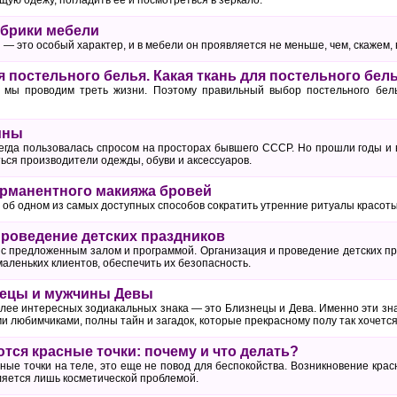
брики мебели
— это особый характер, и в мебели он проявляется не меньше, чем, скажем, 
 постельного белья. Какая ткань для постельного бел
 мы проводим треть жизни. Поэтому правильный выбор постельного бел
ины
егда пользовалась спросом на просторах бывшего СССР. Но прошли годы и 
ься производители одежды, обуви и аксессуаров.
рманентного макияжа бровей
 об одном из самых доступных способов сократить утренние ритуалы красоты
проведение детских праздников
 с предложенным залом и программой. Организация и проведение детских пр
аленьких клиентов, обеспечить их безопасность.
ецы и мужчины Девы
лее интересных зодиакальных знака — это Близнецы и Дева. Именно эти зна
 любимчиками, полны тайн и загадок, которые прекрасному полу так хочется
тся красные точки: почему и что делать?
ые точки на теле, это еще не повод для беспокойства. Возникновение крас
ляется лишь косметической проблемой.