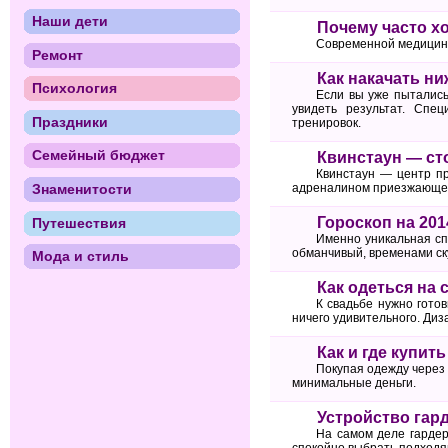
Наши дети
Почему часто хо
Современной медицине
Ремонт
Как накачать н
Психология
Если вы уже пытались 
увидеть результат. Спе
Праздники
тренировок.
Семейный бюджет
Квинстаун — ст
Квинстаун — центр пр
адреналином приезжающей 
Знаменитости
Гороскоп на 201
Путешествия
Именно уникальная сп
обманчивый, временами ску
Мода и стиль
Как одеться на 
К свадьбе нужно готов
ничего удивительного. Диз
Как и где купит
Покупая одежду через 
минимальные деньги.
Устройство гар
На самом деле гардер
спокойно выбрать подходящ