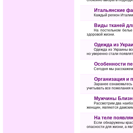
Итальянские фа
Каждый регион Италии 
Виды тканей для
На постельном белье
здоровой жизни.
Одежда из Укра
Одежда из Украины вс
но уверенно стали появлят
Особенности пе
Сегодня мы расскажем
Организация и 
Заранее ознакомьтесь
учитывать все пожелания м
Мужчины Близн
Рассмотрим два наибо
женщин, являются дамскими
На теле появляю
Если обнаружены красн
опасности для жизни, а яв