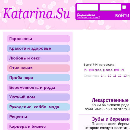
Регистрация
Забыли пароль?
Гороскопы
Красота и здоровье
Любовь и секс
Всего 744 материала
Отношения
(
<--
ctrl
) пред. ]
[ след. (
ctrl
-->
)
Страницы:
1
...
10
11
12
13
Проба пера
Беременность и роды
Уютный дом
Лекарственные 
Крым был своего рода
Рукоделие, хобби, мода
Азии. Именно из-за этого 
Рецепты
Зубы и беремен
Планирование береме
Карьера и бизнес
которого следует посетить