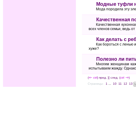
Модные туфли н
Мода породила эту эле
Качественная п
Качественная кухонна
всех членов семьи, ведь от
Как делать с ре
Как бороться с ленью 
хуже?
Полезно ли пит
Многим женщинам каже
испытываем жажду. Однако 
(
<--
ctrl
) пред. ]
[ след. (
ctrl
-->
)
Страницы:
1
...
10
11
12
13