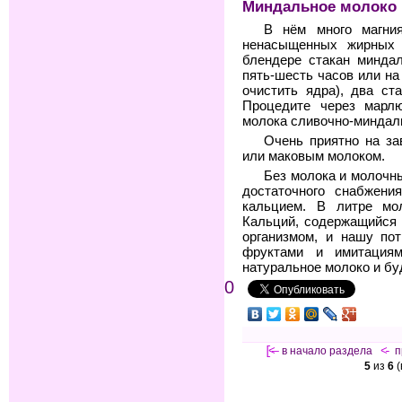
Миндальное молоко
В нём много магния
ненасыщенных жирных 
блендере стакан миндал
пять-шесть часов или на
очистить ядра), два ст
Процедите через марлю
молока сливочно-миндал
Очень приятно на з
или маковым молоком.
Без молока и молочн
достаточного снабжен
кальцием. В литре мол
Кальций, содержащийся 
организмом, и нашу по
фруктами и имитациям
натуральное молоко и бу
0
[<—
в начало раздела
<-
п
5
из
6
(