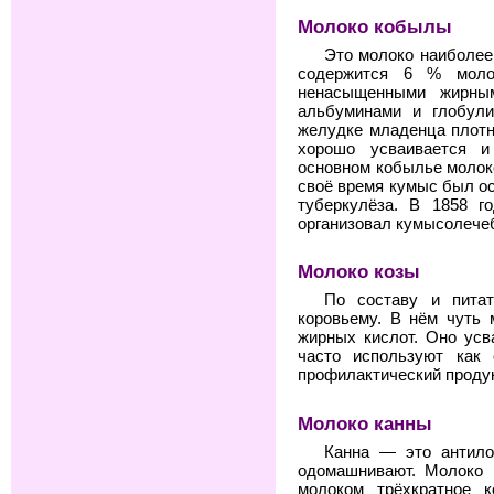
Молоко кобылы
Это молоко наиболее 
содержится 6 % моло
ненасыщенными жирным
альбуминами и глобули
желудке младенца плотн
хорошо усваивается 
основном кобылье молок
своё время кумыс был о
туберкулёза. В 1858 г
организовал кумысолече
Молоко козы
По составу и питат
коровьему. В нём чуть
жирных кислот. Оно усв
часто используют как 
профилактический продук
Молоко канны
Канна — это антило
одомашнивают. Молоко 
молоком трёхкратное 