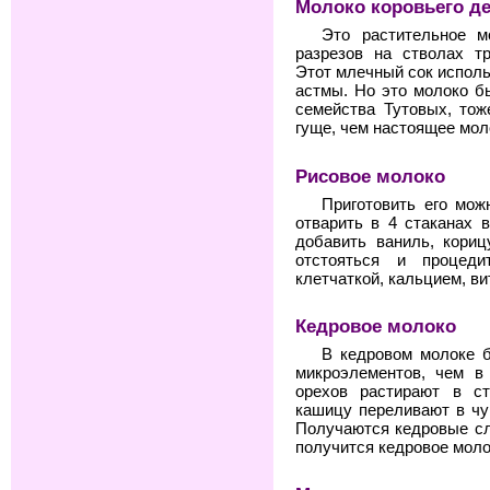
Молоко коровьего д
Это растительное 
разрезов на стволах т
Этот млечный сок использ
астмы. Но это молоко б
семейства Тутовых, то
гуще, чем настоящее моло
Рисовое молоко
Приготовить его мож
отварить в 4 стаканах 
добавить ваниль, кориц
отстояться и процед
клетчаткой, кальцием, в
Кедровое молоко
В кедровом молоке б
микроэлементов, чем в
орехов растирают в ст
кашицу переливают в чуг
Получаются кедровые сл
получится кедровое моло