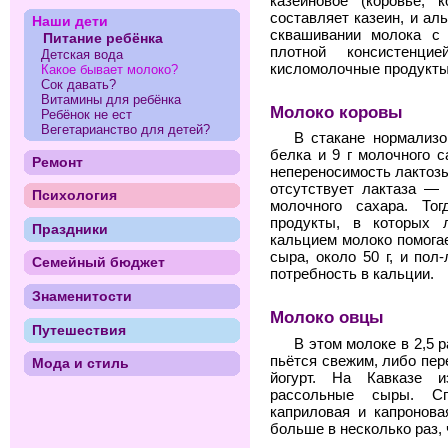
казеиновое (коровье, 
составляет казеин, и ал
Наши дети
сквашивании молока с 
Питание ребёнка
плотной консистенц
Детская вода
кисломолочные продукты
Какое бывает молоко?
Сок давать?
Витамины для ребёнка
Молоко коровы
Ребёнок не ест
Вегетарианство для детей?
В стакане нормализо
белка и 9 г молочного с
Ремонт
непереносимость лактозы
отсутствует лактаза —
Психология
молочного сахара. То
продукты, в которых л
Праздники
кальцием молоко помогае
сыра, около 50 г, и по
Семейный бюджет
потребность в кальции.
Знаменитости
Молоко овцы
Путешествия
В этом молоке в 2,5 
пьётся свежим, либо пе
Мода и стиль
йогурт. На Кавказе и
рассольные сыры. Сп
каприловая и капронова
больше в несколько раз, 