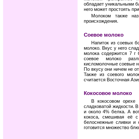
обладает уникальными б
него может простоять при
Молоком также наз
происхождения.
Соевое молоко
Напиток из соевых б
молоко. Вкус у него сла
молока содержится 7 г 
соевое молоко разл
кисломолочные соевые на
По вкусу они ничем не о
Также из соевого моло
считается Восточная Ази
Кокосовое молоко
В кокосовом орехе 
сладковатой жидкости. В
и около 4% белка. А во
кокоса, смешивая её с
белоснежные сливки и 
готовится множество блю