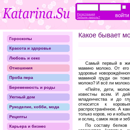
Регистрация
Забыли пароль?
Какое бывает м
Гороскопы
Красота и здоровье
Любовь и секс
Самый первый в жи
Отношения
мамино молоко. От его
здоровье новорождённог
Проба пера
маминой груди он тоже
молоко? И всё ли молоко
Беременность и роды
«Пейте, дети, моло
известны всем. И дей
Уютный дом
младенчества и до гл
относится к коровь
Рукоделие, хобби, мода
распространённое. А ка
только коров, но и кобыл
Рецепты
и ослиц, самок яков и зе
По составу белков 
Карьера и бизнес