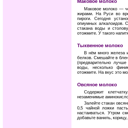
Маковое молоко
Маковое молоко — че
жирами. На Руси во вр
пироги. Сегодня устан
опиумных алкалоидов. С
стакана воды и столов
отожмите. У такого напит
Тыквенное молоко
В нём много железа и
белков. Смешайте в бле
(предварительно лучше 
воды, несколько фини
отожмите. На вкус это м
Овсяное молоко
Содержит клетчатк
незаменимые аминокисло
Залейте стакан овсян
0,5 чайной ложки паст
настаиваться. Утром см
добавьте ваниль, корицу,