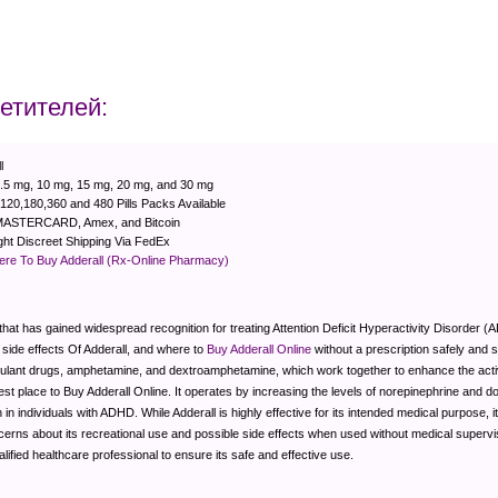
етителей:
l
7.5 mg, 10 mg, 15 mg, 20 mg, and 30 mg
 120,180,360 and 480 Pills Packs Available
MASTERCARD, Amex, and Bitcoin
ht Discreet Shipping Via FedEx
Here To Buy Adderall (Rx-Online Pharmacy)
that has gained widespread recognition for treating Attention Deficit Hyperactivity Disorder (AD
e side effects Of Adderall, and where to
Buy Adderall Online
without a prescription safely and
mulant drugs, amphetamine, and dextroamphetamine, which work together to enhance the activit
est place to Buy Adderall Online. It operates by increasing the levels of norepinephrine and d
in individuals with ADHD. While Adderall is highly effective for its intended medical purpose, 
oncerns about its recreational use and possible side effects when used without medical superv
ified healthcare professional to ensure its safe and effective use.