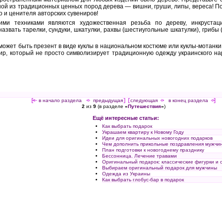
ной из традиционных ценных пород дерева — вишни, груши, липы, вереса! П
о и ценителя авторских сувениров!
ими техниками являются художественная резьба по дереву, инкрустац
азвать тарелки, сундуки, шкатулки, рахвы (шестиугольные шкатулки), грибы 
ожет быть презент в виде куклы в национальном костюме или куклы-мотанки. 
нир, который не просто символизирует традиционную одежду украинского н
[<—
в начало раздела
<-
предыдущая
] [
следующая
->
в конец раздела
->]
2
из
9
(в разделе
«
Путешествия
»
)
Ещё интересные статьи:
Как выбрать подарок
Украшаем квартиру к Новому Году
Идеи для оригинальных новогодних подарков
Чем дополнить прикольные поздравления мужчи
План подготовки к новогоднему празднику
Бессонница. Лечение травами
Оригинальный подарок: классические фигурки и с
Выбираем оригинальный подарок для мужчины
Одежда из Украины
Как выбрать глобус-бар в подарок