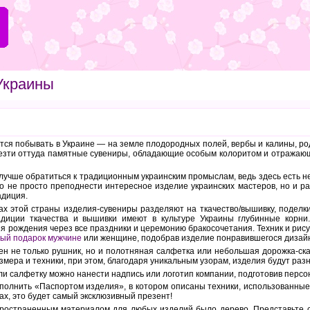
 Украины
тся побывать в Украине — на земле плодородных полей, вербы и калины, р
везти оттуда памятные сувениры, обладающие особым колоритом и отражающ
лучше обратиться к традиционным украинским промыслам, ведь здесь есть не
о не просто преподнести интересное изделие украинских мастеров, но и рас
адиция.
х этой страны изделия-сувениры разделяют на ткачество/вышивку, поделки
адиции ткачества и вышивки имеют в культуре Украины глубинные корни
я рождения через все праздники и церемонию бракосочетания. Техник и рису
ый подарок мужчине
или женщине, подобрав изделие понравившегося дизайна
ен не только рушник, но и полотняная салфетка или небольшая дорожка-ска
змера и техники, при этом, благодаря уникальным узорам, изделия будут раз
и салфетку можно нанести надпись или логотип компании, подготовив персо
полнить «Паспортом изделия», в котором описаны техники, использованные
ах, это будет самый эксклюзивный презент!
ространенным материалом для любых изделий было дерево. Представьте