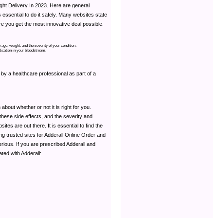
ht Delivery In 2023. Here are general
 essential to do it safely. Many websites state
re you get the most innovative deal possible.
age, weight, and the severity of your condition.
dication in your bloodstream.
d by a healthcare professional as part of a
about whether or not it is right for you.
 these side effects, and the severity and
es are out there. It is essential to find the
ing trusted sites for Adderall Online Order and
rious. If you are prescribed Adderall and
ated with Adderall: