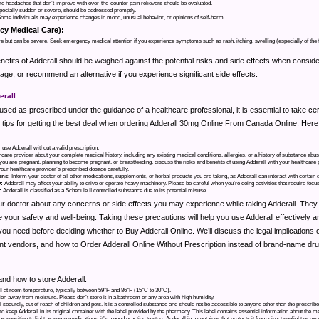
re headaches that don’t improve with over-the-counter pain relievers should be evaluated.
ecially sudden or severe, should be addressed promptly.
ome individuals may experience changes in mood, unusual behavior, or opinions of self-harm.
cy Medical Care):
re but can be severe. Seek emergency medical attention if you experience symptoms such as rash, itching, swelling (especially of the fac
enefits of Adderall should be weighed against the potential risks and side effects when consider
age, or recommend an alternative if you experience significant side effects.
erall
 used as prescribed under the guidance of a healthcare professional, it is essential to take ce
e tips for getting the best deal when ordering Adderall 30mg Online From Canada Online. Her
 use Adderall without a valid prescription.
care provider about your complete medical history, including any existing medical conditions, allergies, or a history of substance abus
 you are pregnant, planning to become pregnant, or breastfeeding, discuss the risks and benefits of using Adderall with your healthcare 
our healthcare provider’s prescribed dosage carefully.
ons:
Inform your doctor of all other medications, supplements, or herbal products you are taking, as Adderall can interact with certain 
:
Adderall may affect your ability to drive or operate heavy machinery. Please be careful when you’re doing activities that require focus
:
Adderall is classified as a Schedule II controlled substance due to its potential misuse.
 doctor about any concerns or side effects you may experience while taking Adderall. They
 your safety and well-being. Taking these precautions will help you use Adderall effectively a
on you need before deciding whether to Buy Adderall Online. We’ll discuss the legal implications 
rent vendors, and how to Order Adderall Online Without Prescription instead of brand-name dr
nd how to store Adderall:
l at room temperature, typically between 59°F and 86°F (15°C to 30°C).
n away from moisture. Please don’t store it in a bathroom or any area with high humidity.
 securely, out of reach of children and pets. It is a controlled substance and should not be accessible to anyone other than the prescribe
 to keep Adderall in its original container with the label provided by the pharmacy. This label contains essential information about the m
s sensitive to light as some medications, it’s a good practice to store Adderall in a container that protects it from direct sunlight or ex