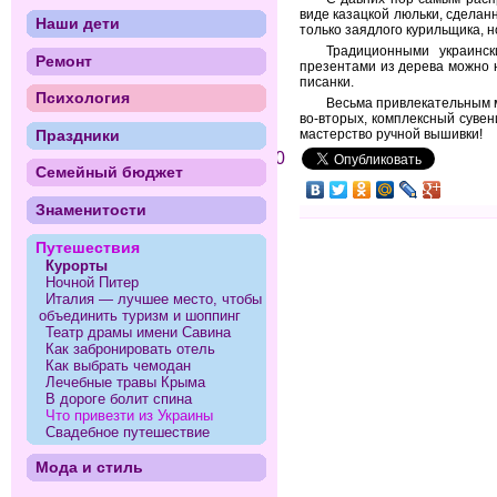
виде казацкой люльки, сделан
Наши дети
только заядлого курильщика, н
Традиционными украинск
Ремонт
презентами из дерева можно н
писанки.
Психология
Весьма привлекательным м
во-вторых, комплексный суве
мастерство ручной вышивки!
Праздники
0
Семейный бюджет
Знаменитости
Путешествия
Курорты
Ночной Питер
Италия — лучшее место, чтобы
объединить туризм и шоппинг
Театр драмы имени Савина
Как забронировать отель
Как выбрать чемодан
Лечебные травы Крыма
В дороге болит спина
Что привезти из Украины
Свадебное путешествие
Мода и стиль