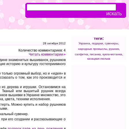
теги:
28 октября 2012
Украина
,
подарки
,
сувениры
,
народные промыслы
,
рушник
,
Количество комментариев: 4
Читать комментарии
салфетка
,
писанка
,
кукла-мотанка
,
>>
казацкая люлька
одине знаменитых вышиванок, рушников
ие историю и культуру гостеприимного
 только огромный выбор, но и «идея» в
сказать о том, как это производится и
 из дерева и игрушки. Остановимся на
. Тканый или вышитый рушник всегда
нков вышивки в Украине множество, это
, цвета, техники исполнения.
терть. Можно купить и набор рушников
ными.
нальный сувенир.
 при его создании и рассказывающие о
 себе
подарок папе на день рождения
в