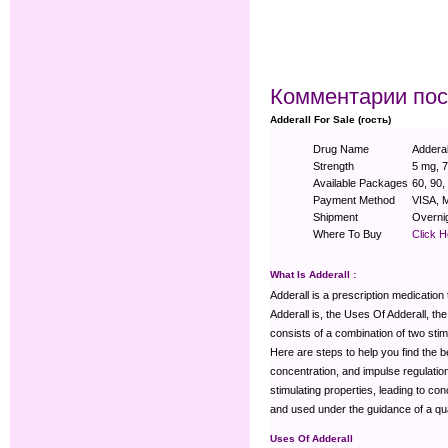
Комментарии пос
Adderall For Sale (гость)
Drug Name
Adderal
Strength
5 mg, 
Available Packages
60, 90,
Payment Method
VISA, 
Shipment
Overnig
Where To Buy
Click 
What Is Adderall
:
Adderall is a prescription medication 
Adderall is, the Uses Of Adderall, th
consists of a combination of two sti
Here are steps to help you find the b
concentration, and impulse regulation 
stimulating properties, leading to c
and used under the guidance of a qual
Uses Of Adderall