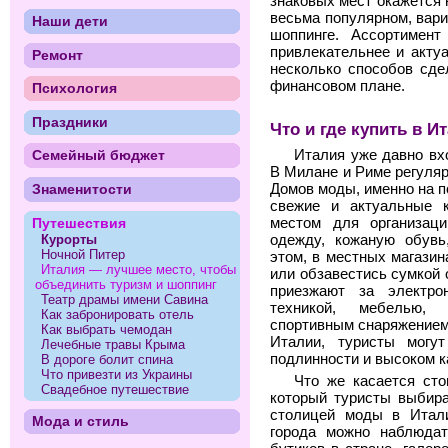
знаковых мест окажется 
весьма популярном, вари
Наши дети
шоппинге. Ассортимент
привлекательнее и актуа
Ремонт
несколько способов сде
финансовом плане.
Психология
Праздники
Что и где купить в И
Италия уже давно вх
Семейный бюджет
В Милане и Риме регуля
Знаменитости
Домов моды, именно на 
свежие и актуальные к
Путешествия
местом для организаци
Курорты
одежду, кожаную обувь
Ночной Питер
этом, в местных магазин
Италия — лучшее место, чтобы
или обзавестись сумкой 
объединить туризм и шоппинг
приезжают за электро
Театр драмы имени Савина
техникой, мебелью, 
Как забронировать отель
спортивным снаряжением.
Как выбрать чемодан
Италии, туристы могу
Лечебные травы Крыма
подлинности и высоком к
В дороге болит спина
Что привезти из Украины
Что же касается сто
Свадебное путешествие
который туристы выбир
столицей моды в Итали
Мода и стиль
города можно наблюда