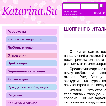
Регистрация
Забыли пароль?
Шоппинг в Итал
Гороскопы
Красота и здоровье
Любовь и секс
Одним из самых вос
Отношения
направлений является Ит
достопримечательнос
Проба пера
разным категориям загра
Средиземноморское п
Беременность и роды
вкусу любителям пляжн
отелей. Рим, Венеци
Уютный дом
экскурсионных туров, к
архитектурой и прикоснут
Рукоделие, хобби, мода
Италия — это страна
талантливых творцов и 
Рецепты
современный мир гармон
старинными сооружения
Карьера и бизнес