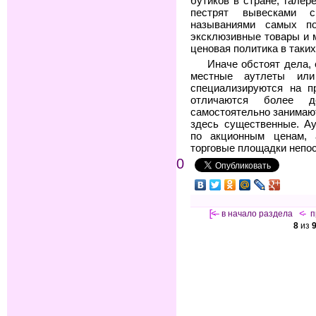
бутиков в стране, галер
пестрят вывесками 
называниями самых п
эксклюзивные товары и 
ценовая политика в таки
Иначе обстоят дела, 
местные аутлеты или
специализируются на п
отличаются более де
самостоятельно занимают
здесь существенные. А
по акционным ценам, 
торговые площадки непос
0
[<—
в начало раздела
<-
п
8
из