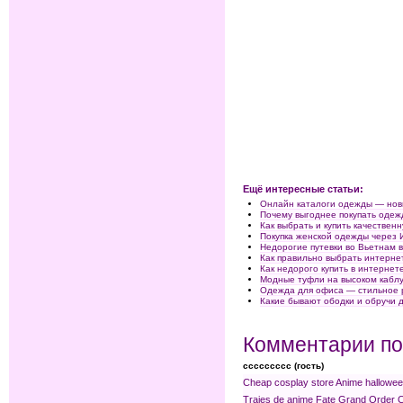
Ещё интересные статьи:
Онлайн каталоги одежды — нов
Почему выгоднее покупать одеж
Как выбрать и купить качестве
Покупка женской одежды через 
Недорогие путевки во Вьетнам 
Как правильно выбрать интерн
Как недорого купить в интерне
Модные туфли на высоком кабл
Одежда для офиса — стильное 
Какие бывают ободки и обручи 
Комментарии по
ccccccccc (гость)
Cheap cosplay store
Anime hallowee
Trajes de anime
Fate Grand Order 