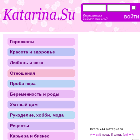
Регистрация
Забыли пароль?
Гороскопы
Красота и здоровье
Любовь и секс
Отношения
Проба пера
Беременность и роды
Уютный дом
Рукоделие, хобби, мода
Рецепты
Всего 744 материала
(
<--
ctrl
) пред. ]
[ след. (
ctrl
-->
)
Карьера и бизнес