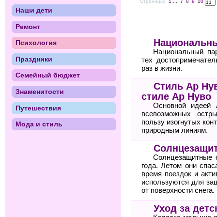
Страницы:
1
...
7
8
9
10
Наши дети
Ремонт
Национальны
Психология
Национальный па
Праздники
тех достопримечател
раз в жизни.
Семейный бюджет
Стиль Ар Нув
Знаменитости
стиле Ар Нуво
Основной идеей 
Путешествия
всевозможных остр
пользу изогнутых кон
Мода и стиль
природным линиям.
Солнцезащит
Солнцезащитные о
года. Летом они спа
время поездок и акт
используются для за
от поверхности снега.
Уход за детс