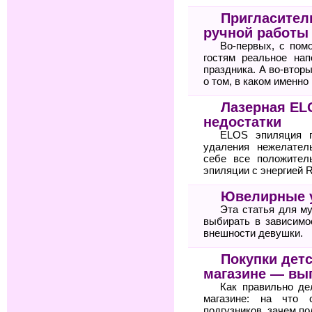
Пригласител
ручной работы
Во-первых, с пом
гостям реальное на
праздника. А во-втор
о том, в каком именн
Лазерная EL
недостатки
ELOS эпиляция п
удаления нежелател
себе все положител
эпиляции с энергией R
Ювелирные у
Эта статья для му
выбирать в зависимо
внешности девушки.
Покупки детс
магазине — выг
Как правильно де
магазине: на что 
подгузников, зачем п