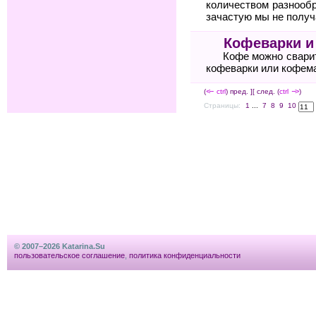
количеством разнооб
зачастую мы не получ
Кофеварки и
Кофе можно сварит
кофеварки или кофема
(
<--
ctrl
) пред. ]
[ след. (
ctrl
-->
)
Страницы:
1
...
7
8
9
10
© 2007–2026 Katarina.Su
пользовательское соглашение
,
политика конфиденциальности