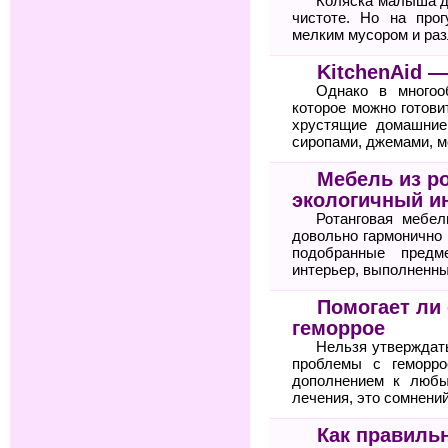
Коляска малыша д
чистоте. Но на про
мелким мусором и ра
KitchenAid 
Однако в многоо
которое можно готов
хрустящие домашни
сиропами, джемами, 
Мебель из р
экологичный и
Ротанговая мебел
довольно гармонично 
подобранные предм
интерьер, выполненны
Помогает ли
геморрое
Нельзя утверждат
проблемы с геморро
дополнением к любы
лечения, это сомнений
Как правиль