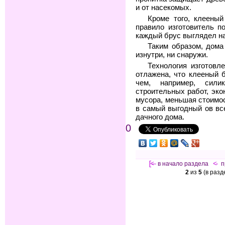
и от насекомых.
Кроме того, клеены
правило изготовитель п
каждый брус выглядел на
Таким образом, дома
изнутри, ни снаружи.
Технология изготовл
отлажена, что клееный 
чем, например, сили
строительных работ, эко
мусора, меньшая стоимо
в самый выгодный ов вс
дачного дома.
0
[<—
в начало раздела
<-
п
2
из
5
(в раз