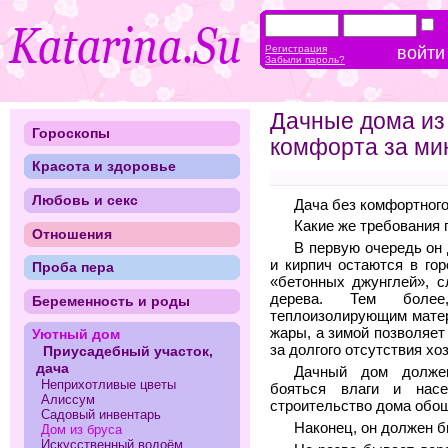
Регистрация
Забыли пароль?
Дачные дома из
Гороскопы
комфорта за ми
Красота и здоровье
Любовь и секс
Дача без комфортного 
Какие же требования
Отношения
В первую очередь он 
и кирпич остаются в го
Проба пера
«бетонных джунглей», 
дерева. Тем более
Беременность и роды
теплоизолирующим матер
жары, а зимой позволяет
Уютный дом
за долгого отсутствия хо
Приусадебный участок,
дача
Дачный дом должен
Неприхотливые цветы
бояться влаги и насе
Алиссум
строительство дома обош
Садовый инвентарь
Наконец, он должен 
Дом из бруса
Искусственный водоём