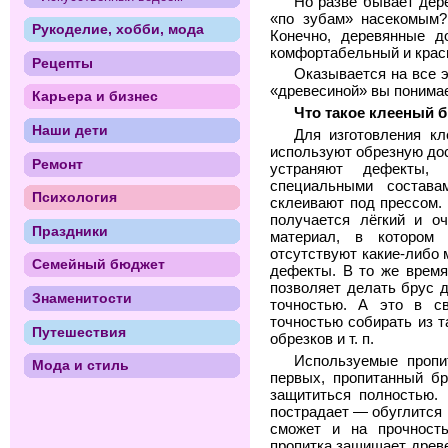
Но разве бывает дере
«по зубам» насекомым?
Рукоделие, хобби, мода
Конечно, деревянные д
комфортабельный и крас
Рецепты
Оказывается на все э
«древесиной» вы понимае
Карьера и бизнес
Что такое клееный б
Наши дети
Для изготовления кл
используют обрезную дос
Ремонт
устраняют дефекты, 
специальными состава
Психология
склеивают под прессом. 
получается лёгкий и о
Праздники
материал, в котором 
отсутствуют какие-либо 
Семейный бюджет
дефекты. В то же время
позволяет делать брус 
Знаменитости
точностью. А это в с
точностью собирать из 
Путешествия
обрезков и т. п.
Используемые пропи
Мода и стиль
первых, пропитанный бр
защититься полностью.
пострадает — обуглится 
сможет и на прочность
пропитка защищает древе