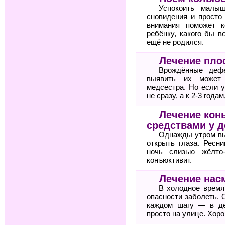
Успокоить малыш
сновидения и просто
внимания поможет к
ребёнку, какого бы 
ещё не родился.
Лечение пло
Врождённые дефе
выявить их может 
медсестра. Но если 
не сразу, а к 2-3 года
Лечение кон
средствами у д
Однажды утром вы
открыть глаза. Ресн
ночь слизью жёлто-
конъюктивит.
Лечение нас
В холодное время
опасности заболеть.
каждом шагу — в де
просто на улице. Хор