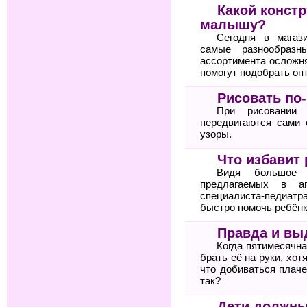
Какой конст
малышу?
Сегодня в магаз
самые разнообразн
ассортимента осложн
помогут подобрать оп
Рисовать по
При рисовании
передвигаются сами 
узоры.
Что избавит 
Видя большое к
предлагаемых в а
специалиста-педиат
быстро помочь ребён
Правда и вы
Когда пятимесячна
брать её на руки, хот
что добиваться плаче
так?
Дети должны