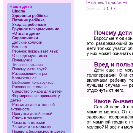
(
<--
ctrl
) пред. ]
[ след. (
ctrl
-->
)
Наши дети
Страницы:
1
2
3
4
Школа
Здоровье ребёнка
Питание ребёнка
Уход за ребёнком
Грудное вскармливание
Почему дети
«Отцы и дети»
Справочники
Взрослые люди зна
Детские коляски
это раздражающий же
Беговел
дети только учатся о
Ребёнок показывает язык
у них может означать и
О вреде мультиков
Почемучки
Вред и поль
Типы воспитания
Почему дети врут?
Дети ещё не мог
Развивающие игры
телепередачи. Они с
Колыбельная
включаем ребёнку т
Выбираем конструктор
лучшем случае — ра
Рисование с солью
отдохнуть от него.
Средство о жара для детей
Формирование привычек у
Какое бывае
детей
Развитие двигательной
Самый первый в 
активности
мамино молоко. От ег
Прогулки детей зимой
здоровье новорождён
Спать в темноте
от маминой груди он 
Часы для детской
молоко? И всё ли мол
Занятие для малыша
Правила безопасности детей