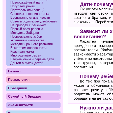
Новорождённый папа
Дети-почему
Покупаем ранец
Ох уж эти маленьк
Портфель или ранец?
изводят они своих 
Способы ношения слинга
сестёр и братьев, и
Воспитание отзывчивости
Советы родителям двойняшек
знакомых… Порой эти 
На природу с ребёнком
Первый врач ребёнка
Зависит ли х
Методика Зайцева
воспитания?
Прорезывание зубов
Укрепляем иммунитет
Характер челов
Методики раннего развития
врождённого темпера
Выявляем способности
воспитателей (бабу
Красивая мама
зависимости характер
Многодетные семьи
учёные по некоторым 
Вторые жёны и первые дети
три группы, котор
Деньги в руках детей
воспитания.
Ремонт
Почему ребё
Психология
До тех пор пока 
может и обманывать
Праздники
развития речи у ребё
родитель может об
Семейный бюджет
обращать на детскую 
Знаменитости
Нужно ли да
Почему наши мам