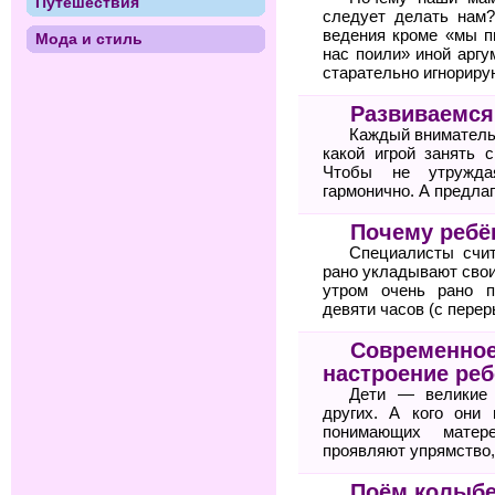
Путешествия
следует делать нам?
ведения кроме «мы 
Мода и стиль
нас поили» иной аргу
старательно игнориру
Развиваемся
Каждый вниматель
какой игрой занять 
Чтобы не утруждая
гармонично. А предла
Почему ребё
Специалисты счит
рано укладывают свои
утром очень рано п
девяти часов (с перер
Современное
настроение реб
Дети — великие 
других. А кого они
понимающих матер
проявляют упрямство,
Поём колыб