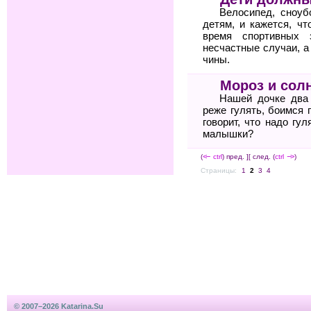
Велосипед, сноуб
детям, и кажется, чт
время спортивных 
несчастные случаи, а
чины.
Мороз и со
Нашей дочке два 
реже гу­лять, боимся
говорит, что надо гу
малышки?
(
<--
ctrl
) пред. ]
[ след. (
ctrl
-->
)
Страницы:
1
2
3
4
© 2007–2026 Katarina.Su