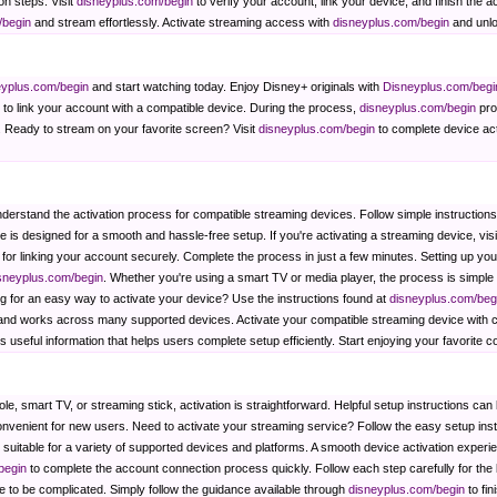
n steps. Visit
disneyplus.com/begin
to verify your account, link your device, and finish the a
/begin
and stream effortlessly. Activate streaming access with
disneyplus.com/begin
and unlo
yplus.com/begin
and start watching today. Enjoy Disney+ originals with
Disneyplus.com/begi
to link your account with a compatible device. During the process,
disneyplus.com/begin
pro
. Ready to stream on your favorite screen? Visit
disneyplus.com/begin
to complete device act
derstand the activation process for compatible streaming devices. Follow simple instruction
e is designed for a smooth and hassle-free setup. If you're activating a streaming device, vis
 for linking your account securely. Complete the process in just a few minutes. Setting up y
sneyplus.com/begin
. Whether you're using a smart TV or media player, the process is simple 
ng for an easy way to activate your device? Use the instructions found at
disneyplus.com/beg
and works across many supported devices. Activate your compatible streaming device with co
 useful information that helps users complete setup efficiently. Start enjoying your favorite c
e, smart TV, or streaming stick, activation is straightforward. Helpful setup instructions ca
onvenient for new users. Need to activate your streaming service? Follow the easy setup ins
s suitable for a variety of supported devices and platforms. A smooth device activation experi
begin
to complete the account connection process quickly. Follow each step carefully for the
 to be complicated. Simply follow the guidance available through
disneyplus.com/begin
to fi