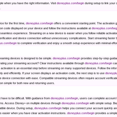
mple when you have the right information. Visit
disneyplus.com/begin
during setup to link your
.
ce for the first time,
disneyplus.com/begin
offers a convenient starting point. The activation
tion code displayed on your device and follow the instructions available at
disneyplus.com/beg
 seamless experience. Streaming on a new device is easier when you follow reliable activati
rification and device connection without unnecessary complications. Start streaming faster by
lus.com/begin
to complete verification and enjoy a smooth setup experience with minimal effor
reaming devices is designed to be simple.
disneyplus.com/begin
provides step-by-step guidan
vating your streaming account? Clear instructions available through
disneyplus.com/begin
can
t activation is an essential step before streaming on many supported devices. Follow the infor
 and efficiently. If your screen displays an activation code, the next step is to use
disneypl
e device connection with ease. Compatible streaming devices often require account verificat
tion simple for both new and returning users.
 have to be difficult. With guidance from
disneyplus.com/begin
, users can complete account 
rms. Access Disney+ on multiple devices through
disneyplus.com/begin
with simple setup. Beg
tible device. During setup,
disneyplus.com/begin
helps you connect your account quickly and
 easier when you have clear activation instructions.
disneyplus.com/begin
provides a simple 