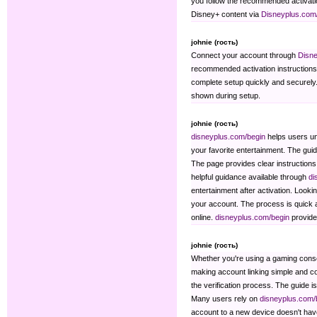
you follow the recommended activatio
Disney+ content via
Disneyplus.com
johnie (гость)
Connect your account through
Disne
recommended activation instructions 
complete setup quickly and securely
shown during setup.
johnie (гость)
disneyplus.com/begin
helps users un
your favorite entertainment. The guid
The page provides clear instructions
helpful guidance available through
di
entertainment after activation. Looki
your account. The process is quick 
online.
disneyplus.com/begin
provides
johnie (гость)
Whether you're using a gaming consol
making account linking simple and c
the verification process. The guide i
Many users rely on
disneyplus.com/
account to a new device doesn't have