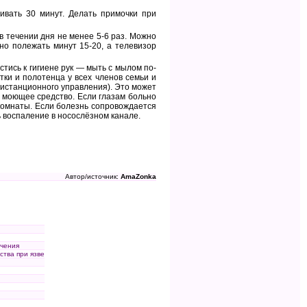
ивать 30 минут. Делать примочки при
в течении дня не менее 5-6 раз. Можно
но полежать минут 15-20, а телевизор
стись к гигиене рук — мыть с мылом по-
тки и полотенца у всех членов семьи и
истанционного управления). Это может
е моющее средство. Если глазам больно
 комнаты. Если болезнь сопровождается
ь воспаление в носослёзном канале.
Автор/источник:
AmaZonka
ечения
ства при язве