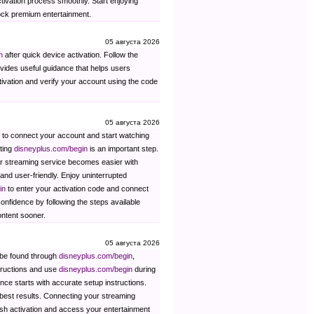
ctivation process smoothly. Start enjoying
ck premium entertainment.
05 августа 2026
n
after quick device activation. Follow the
vides useful guidance that helps users
ivation and verify your account using the code
05 августа 2026
s to connect your account and start watching
iting
disneyplus.com/begin
is an important step.
our streaming service becomes easier with
and user-friendly. Enjoy uninterrupted
in
to enter your activation code and connect
nfidence by following the steps available
ontent sooner.
05 августа 2026
n be found through
disneyplus.com/begin
,
tructions and use
disneyplus.com/begin
during
ence starts with accurate setup instructions.
 best results. Connecting your streaming
nish activation and access your entertainment