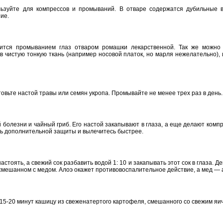
льзуйте для компрессов и промываний. В отваре содержатся дубильные 
ие.
ится промыванием глаз отваром ромашки лекарственной. Так же можно
 в чистую тонкую ткань (например носовой платок, но марля нежелательно)
овьте настой травы или семян укропа. Промывайте не менее трех раз в день.
 болезни и чайный гриб. Его настой закапывают в глаза, а еще делают комп
ль дополнительной защиты и вылечитесь быстрее.
астоять, а свежий сок разбавить водой 1: 10 и закапывать этот сок в глаза. 
, смешанном с медом. Алоэ окажет противовоспалительное действие, а мед —
 15-20 минут кашицу из свеженатертого картофеля, смешанного со свежим яи