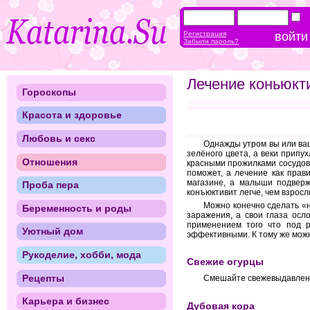
Регистрация
Забыли пароль?
Лечение коньюкт
Гороскопы
Красота и здоровье
Любовь и секс
Однажды утром вы или ваш
зелёного цвета, а веки припух
Отношения
красными прожилками сосудов.
поможет, а лечение как прав
магазине, а малыши подверж
Проба пера
конъюктивит легче, чем взрос
Можно конечно сделать «н
Беременность и роды
заражения, а свои глаза осл
применением того что под 
Уютный дом
эффективными. К тому же можн
Рукоделие, хобби, мода
Свежие огурцы
Рецепты
Смешайте свежевыдавленны
Карьера и бизнес
Дубовая кора