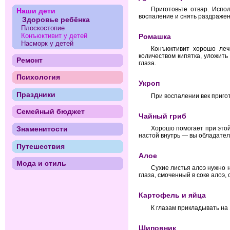
Приготовьте отвар. Испо
Наши дети
воспаление и снять раздражен
Здоровье ребёнка
Плоскостопие
Конъюктивит у детей
Ромашка
Насморк у детей
Конъюктивит хорошо леч
количеством кипятка, уложить
Ремонт
глаза.
Психология
Укроп
Праздники
При воспалении век пригот
Семейный бюджет
Чайный гриб
Хорошо помогает при этой
Знаменитости
настой внутрь — вы обладате
Путешествия
Алое
Мода и стиль
Сухие листья алоэ нужно н
глаза, смоченный в соке алоэ
Картофель и яйца
К глазам прикладывать на
Шиповник