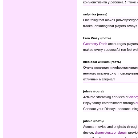
конъюнктивита у ребёнка. Я тоже 
selpinka (гость)
One thing that makes [url=https://geo
tracks, ensuring that players always
Fara Pioky (гость)
Geometry Dash
encourages players t
makes every successful run feel wel
nikolasal willsom (гость)
Очень полезная и информативная 
немного отвлечься от повседневн
отличный материал!
johnie (гость)
Activate streaming services at
disne
Enjoy family entertainment through
d
Connect your Disney+ account usin
johnie (гость)
Access movies and originals throug
device.
disneyplus.com/begin
provide