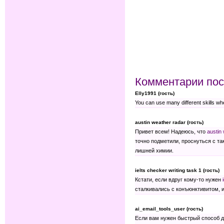
Комментарии пос
Elly1991 (гость)
You can use many different skills w
austin weather radar (гость)
Привет всем! Надеюсь, что
austin
точно подметили, проснуться с та
лишней химии.
ielts checker writing task 1 (гость)
Кстати, если вдруг кому-то нужен
сталкивались с конъюнктивитом, 
ai_email_tools_user (гость)
Если вам нужен быстрый способ д