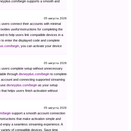
 disneyplus.com/begin supports a smooth and
05 августа 2026
s users connect their accounts with minimal
ovides useful instructions for completing the
ned to help users link compatible devices in a
 to enter the displayed code and complete
lus.com/begin
, you can activate your device
05 августа 2026
ps users complete setup without unnecessary
lable through
disneyplus.com/begin
to complete
ur account and connecting supported streaming
u use
disneyplus.com/begin
as your setup
 that helps users finish activation without
05 августа 2026
om/begin
support a smooth account connection
nstructions that make activation simple and
and enjoy a seamless streaming experience. A
a variety of compatible devices. Save time