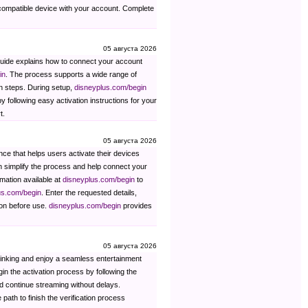
 compatible device with your account. Complete
05 августа 2026
 guide explains how to connect your account
in
. The process supports a wide range of
on steps. During setup,
disneyplus.com/begin
 following easy activation instructions for your
t.
05 августа 2026
ce that helps users activate their devices
 simplify the process and help connect your
mation available at
disneyplus.com/begin
to
us.com/begin
. Enter the requested details,
ion before use.
disneyplus.com/begin
provides
05 августа 2026
linking and enjoy a seamless entertainment
in the activation process by following the
 continue streaming without delays.
path to finish the verification process