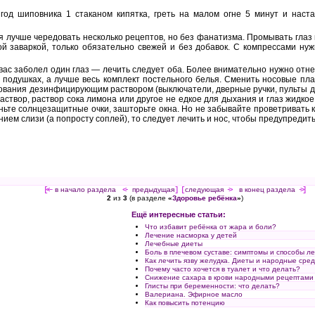
год шиповника 1 стаканом кипятка, греть на малом огне 5 минут и наста
 лучше чередовать несколько рецептов, но без фанатизма. Промывать глаз 
ой заваркой, только обязательно свежей и без добавок. С компрессами нуж
вас заболел один глаз — лечить следует оба. Более внимательно нужно отне
 подушках, а лучше весь комплект постельного белья. Сменить носовые пла
зования дезинфицирующим раствором (выключатели, дверные ручки, пульты д
раствор, раствор сока лимона или другое не едкое для дыхания и глаз жидко
ньте солнцезащитные очки, зашторьте окна. Но не забывайте проветривать
ием слизи (а попросту соплей), то следует лечить и нос, чтобы предупредит
[<—
в начало раздела
<-
предыдущая
] [
следующая
->
в конец раздела
->]
2
из
3
(в разделе
«
Здоровье ребёнка
»
)
Ещё интересные статьи:
Что избавит ребёнка от жара и боли?
Лечение насморка у детей
Лечебные диеты
Боль в плечевом суставе: симптомы и способы л
Как лечить язву желудка. Диеты и народные сред
Почему часто хочется в туалет и что делать?
Снижение сахара в крови народными рецептами
Глисты при беременности: что делать?
Валериана. Эфирное масло
Как повысить потенцию