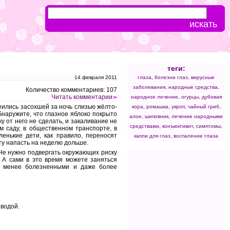
теги:
14 февраля 2011
глаза
,
болезни глаз
,
вирусные
заболевания
,
народные средства
,
Количество комментариев: 107
Читать комментарии
народное лечение
,
огурцы
,
дубовая
>>
еились засохшей за ночь слизью жёлто-
кора
,
ромашка
,
укроп
,
чайный гриб
,
обнаружите, что глазное яблоко покрыто
алое
,
шиповник
,
лечение народными
у от него не сделать, и закаливание не
средствами
,
конъюктивит
,
симптомы
,
м саду, в общественном транспорте, в
енькие дети, как правило, переносят
капли для глаз
,
воспаление глаза
эту напасть на неделю дольше.
Не нужно подвергать окружающих риску
. А сами в это время можете заняться
ся менее болезненными и даже более
 водой.