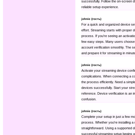
successfully. Follow the on-screen d
reliable setup experience.
johnie (гость)
For a quick and organized device set
effort. Streaming starts with proper 
process. If you're seeing an activati
few easy steps. Many users choos
account verification smoothly. The 
and prepare it for streaming in minut
johnie (гость)
Activate your streaming device confi
complications. When connecting a com
the process efficiently. Need a simpl
devices successfully. Start your st
reference. Device verification is an i
confusion.
johnie (гость)
Complete your setup in just a few m
process. Whether you're installing a
straightforward. Using a supported d
successful streaming setup begins wi