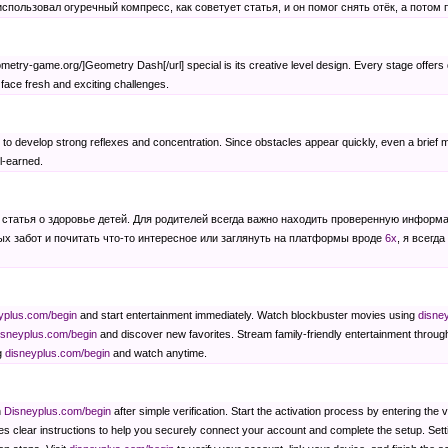
использовал огуречный компресс, как советует статья, и он помог снять отёк, а пото
metry-game.org/]Geometry Dash[/url] special is its creative level design. Every stage offers d
 face fresh and exciting challenges.
o develop strong reflexes and concentration. Since obstacles appear quickly, even a brief mo
l-earned.
статья о здоровье детей. Для родителей всегда важно находить проверенную информа
ых забот и почитать что-то интересное или заглянуть на платформы вроде
6x
, я всегд
yplus.com/begin
and start entertainment immediately. Watch blockbuster movies using
disne
isneyplus.com/begin
and discover new favorites. Stream family-friendly entertainment throu
g
disneyplus.com/begin
and watch anytime.
h
Disneyplus.com/begin
after simple verification. Start the activation process by entering the
s clear instructions to help you securely connect your account and complete the setup. Set