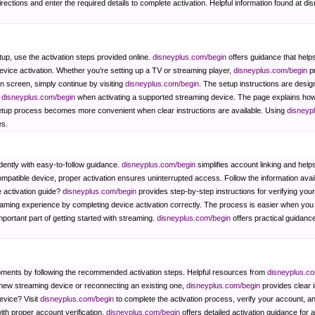
irections and enter the required details to complete activation. Helpful information found at
up, use the activation steps provided online.
disneyplus.com/begin
offers guidance that help
device activation. Whether you're setting up a TV or streaming player,
disneyplus.com/begin
pr
on screen, simply continue by visiting
disneyplus.com/begin
. The setup instructions are desig
e
disneyplus.com/begin
when activating a supported streaming device. The page explains how
setup process becomes more convenient when clear instructions are available. Using
disneyp
es.
dently with easy-to-follow guidance.
disneyplus.com/begin
simplifies account linking and hel
patible device, proper activation ensures uninterrupted access. Follow the information avai
e activation guide?
disneyplus.com/begin
provides step-by-step instructions for verifying yo
reaming experience by completing device activation correctly. The process is easier when yo
mportant part of getting started with streaming.
disneyplus.com/begin
offers practical guidance
oments by following the recommended activation steps. Helpful resources from
disneyplus.c
 new streaming device or reconnecting an existing one,
disneyplus.com/begin
provides clear i
evice? Visit
disneyplus.com/begin
to complete the activation process, verify your account, 
th proper account verification.
disneyplus.com/begin
offers detailed activation guidance for 