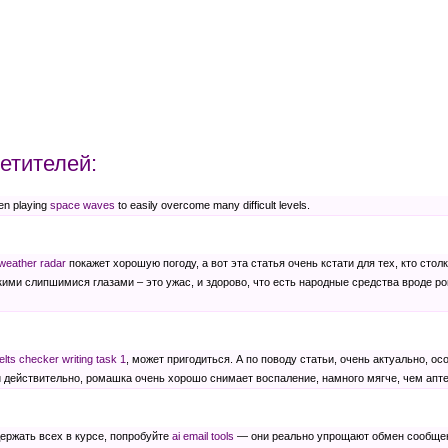
етителей:
hen playing
space waves
to easily overcome many difficult levels.
 weather radar
покажет хорошую погоду, а вот эта статья очень кстати для тех, кто стол
кими слипшимися глазами – это ужас, и здорово, что есть народные средства вроде р
ielts checker writing task 1
, может пригодиться. А по поводу статьи, очень актуально, ос
и действительно, ромашка очень хорошо снимает воспаление, намного мягче, чем апт
ержать всех в курсе, попробуйте
ai email tools
— они реально упрощают обмен сообщен