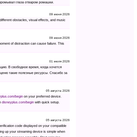
м промывал глаза отваром ромашки.
09 июня 2026
ifferent obstacles, visual effects, and music
09 июня 2026
ment of distraction can cause failure. This
01 июля 2026
цию. В свободное время, когда хочется
а ценю такие полезные ресурсы. Спасибо за
05 августа 2026
yplus.com/begin
on your preferred device.
gh
disneyplus.com/begin
with quick setup.
05 августа 2026
 verification code displayed on your compatible
ting up your streaming device is simple when