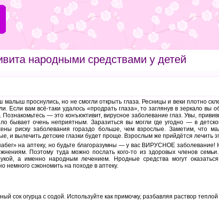
ивита народными средствами у детей
 малыш проснулись, но не смогли открыть глаза. Ресницы и веки плотно скл
ли. Если вам всё-таки удалось «продрать глаза», то заглянув в зеркало вы 
 Познакомьтесь — это конъюктивит, вирусное заболевание глаз. Увы, прививк
ило бывает очень неприятным. Заразиться вы могли где угодно — в детско
ены риску заболевания гораздо больше, чем взрослые. Заметим, что мал
лые, и вылечить детские глазки будет проще. Взрослым же прийдётся лечить 
абег» на аптеку, но будьте благоразумны — у вас ВИРУСНОЕ заболевание! 
ожнениям. Поэтому туда можно послать кого-то из здоровых членов семьи
рукой, а именно народным лечением. Нродные средства могут оказать
о немного сэкономить на походе в аптеку.
й сок огурца с содой. Используйте как примочку, разбавляя раствор теплой