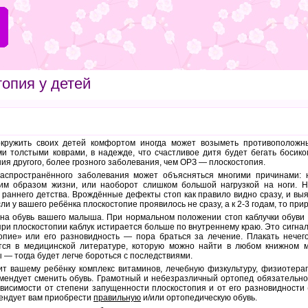
опия у детей
кружить своих детей комфортом иногда может возыметь противоположн
ми толстыми коврами, в надежде, что счастливое дитя будет бегать босико
ия другого, более грозного заболевания, чем ОРЗ — плоскостопия.
аспространённого заболевания может объясняться многими причинами: 
им образом жизни, или наоборот слишком большой нагрузкой на ноги. 
 раннего детства. Врождённые дефекты стоп как правило видно сразу, и вы
и у вашего ребёнка плоскостопие проявилось не сразу, а к 2-3 годам, то прир
на обувь вашего малыша. При нормальном положении стоп каблучки обуви 
при плоскостопии каблук истирается больше по внутреннему краю. Это сигнал
топие» или его разновидность — пора браться за лечение. Плакать нече
ся в медицинской литературе, которую можно найти в любом книжном ма
 — тогда будет легче бороться с последствиями.
чит вашему ребёнку комплекс витаминов, лечебную физкультуру, физиотера
мендует сменить обувь. Грамотный и небезразличный ортопед обязательно
ависимости от степени запущенности плоскостопия и от его разновидности 
мендует вам приобрести
правильную
и/или ортопедическую обувь.