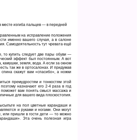
 в месте изгиба пальцев — в передней
правленным на исправление положения
сти именно вашего случая, а в салоне
ния. Самодеятельность тут чревата ещё
, то купить следует две пары обуви —
ический эффект был постоянным. А вот
 камушки, земля, вода. А если за окном
есть так же в ортосалонах. И придумав
 спина скажут вам «спасибо», а ножки
иться премудростям и тонкостям этой
поэтому назначают его 2-4 раза в год
о поможет вам понять смысл массажа и
ипичные для вашего вида плоскостопия.
 Высыпьте на пол цветные карандаши и
авляются и руками и ногами. Они могут
ше, или пришли в гости дети — то можно
арандаши». Эта очень полезная игра