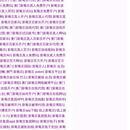
人免费玩
|
澳门新葡京真人免费开户
|
新葡京游
京真人荷官
|
新葡京试玩
|
新葡京免费开户
|
新葡
网
|
新葡京真人开户
|
新葡京真人代理
|
新葡京真
|
新葡京百家乐
|
新葡京百家乐开户
|
新葡京百家
戏官网
|
澳门新葡京游戏代理
|
澳门新葡京游戏开
代理
|
澳门新葡京试玩账号
|
澳门新葡京真人网站
|
百家乐
|
澳门新葡京真人百家乐开户
|
澳门新葡
新葡京百家乐开户
|
澳门新葡京百家乐代理
|
澳
葡京
|
新葡京真人官方
|
新葡京游戏规则
|
新葡京
葡京AG
|
新葡京真人免费玩
|
新葡京真人免费开
新葡京官方网址
|
新葡京官方开户
|
新葡京官方
葡京澳门
|
新葡京国际
|
新葡京人
|
新葡京 会员
|
虎機
|
澳門 新葡京
|
新葡京 poker
|
新葡京平台
|
新
新葡京娱乐场 巴士
|
新葡京赌场 会员
|
新葡京赌
澳门新葡京博彩
|
澳门新葡京网络赌博平台
|
澳门
京在线开户
|
澳门新葡京在线代理
|
澳门新葡京在
大全
|
澳门新葡京如何开户
|
澳门新葡京在线网址
|
|
新葡京集团APP
|
新葡京洗钱案
|
新葡京周焯华
|
新葡京赌博开户
|
新葡京赌博代理
|
新葡京博彩公
京哪里开户
|
新葡京app下载
|
线上新葡京
|
线上新
京 斗六
|
新葡京股票
|
新葡京集团股东
|
新葡京集
京集团app
|
新葡京集团网址
|
新葡京电子
|
新葡
京捕鱼
|
新葡京捕鱼游戏
|
新葡京电子竞技
|
新葡