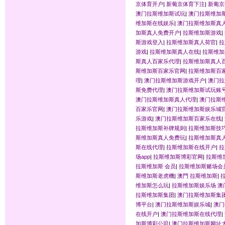
京体育开户
|
新葡京体育下注
|
新葡京
澳门拉斯维加斯试玩
|
澳门拉斯维加
维加斯在线娱乐
|
澳门拉斯维加斯真
加斯真人免费开户
|
拉斯维加斯游戏
|
斯游戏登入
|
拉斯维加斯真人荷官
|
拉
游戏
|
拉斯维加斯真人在线
|
拉斯维加
斯真人百家乐代理
|
拉斯维加斯真人
斯维加斯百家乐官网
|
拉斯维加斯百
理
|
澳门拉斯维加斯游戏开户
|
澳门拉
斯免费代理
|
澳门拉斯维加斯试玩账
澳门拉斯维加斯真人代理
|
澳门拉斯
百家乐官网
|
澳门拉斯维加斯娱乐城
乐游戏
|
澳门拉斯维加斯百家乐在线
|
拉斯维加斯补牌规则
|
拉斯维加斯技
斯维加斯真人免费玩
|
拉斯维加斯真
斯在线代理
|
拉斯维加斯在线开户
|
拉
场app
|
拉斯维加斯博彩官网
|
拉斯维
拉斯维加斯 会员
|
拉斯维加斯赌场会
斯维加斯老虎機
|
澳門 拉斯维加斯
|
拉
维加斯怎么玩
|
拉斯维加斯娱乐场 澳
拉斯维加斯集团
|
澳门拉斯维加斯集团
博平台
|
澳门拉斯维加斯娱乐城
|
澳门
在线开户
|
澳门拉斯维加斯在线代理
|
加斯博彩公司
|
澳门拉斯维加斯网址