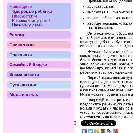
Правильная обувь
должна 
Наши дети
жёсткий задник;
Здоровье ребёнка
высокая (1-1,5 см) в меру
Плоскостопие
плотное облегание голено
Конъюктивит у детей
жёсткая подошва, которая 
Насморк у детей
трети подошвы.
Ортопедическая обувь
, п
Ремонт
стоп. Выписать вам рецепт н
помогут подобрать обувь и ст
Психология
более негативными последств
Нужная обувь может обес
Праздники
сандалики для дома и в зави
бегать босиком вам можно тепе
зима, то можно купить коврик
Семейный бюджет
весёлую игру, побегайте и п
ребёнка отзовутся скорейшим
Знаменитости
Первый назначенный курс
процедуры и делать это сами
Путешествия
курсами по 10-15 процедур. 
научиться самим его азам. Та
Мода и стиль
Их вы можете проделывать и д
Попробуйте поиграть с р
предложите ребёнку собрать и
ногами и кушать и лазать по 
устроить соревнование. Раз
стимулирует укрепление мышц 
0