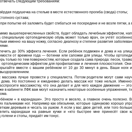
отвечать следующим требованиям:
 твёрдая подушечка на стельке в месте естественного прогиба (свода) стопы;
стопного сустава;
при попытке её заломить будет сгибаться не посередине и не возле пятки, а
омимо вышеперечисленных свойств, будет обладать лечебным эффектом, на
а специальную ортопедическую обувь может только врач, он учтёт особенно
ельки именно на вашу ножку, согласно диагнозу и степени развития заболева
иями.
печить до 30% эффекта лечения. Если ребёнок подвижен и дома и на улице
симости от времени года — ботинки или сапожки для улицы. Чтобы ортопед
рь только по тем поверхностям, которые создала сама природа: песок, травка,
 с ортопедическим эффектом для профилактики и лечения плоскостопия. Они 
опрыгайте вместе с вашим ребёнком от 10 до 30 минут в день. Ваши ноги и
 выздоровлением.
 массажа лучше провести у специалиста. Потом родители могут сами науч
 дома. Но постоянно и ежедневно делать массаж ног тоже нельзя. Именно 
Расспросите массажистку, что она делает и для чего каждое движение — эт
к же в кабинете ЛФК вам могут назначить некоторые особенные упражнения, т
ома.
ебёнком « в карандаши». Это просто и весело, а главное очень полезно.
х пальчиками ног. Например как обезьянки, которые одинаково хорошо упр
веткам деревьев и чесать за ушком. А если у вас двое детей, или того боль
делить карандаши на равные кучки и «кто быстрее мне принесёт свои к
голени и стопы, придаёт им тонус.