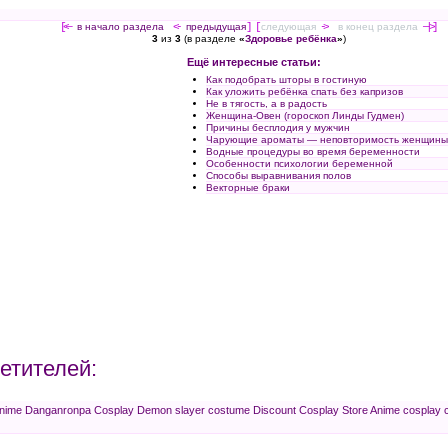
[<—
в начало раздела
<-
предыдущая
] [
следующая
->
в конец раздела
—|>]
3
из
3
(в разделе
«
Здоровье ребёнка
»
)
Ещё интересные статьи:
Как подобрать шторы в гостиную
Как уложить ребёнка спать без капризов
Не в тягость, а в радость
Женщина-Овен (гороскоп Линды Гудмен)
Причины бесплодия у мужчин
Чарующие ароматы — неповторимость женщины
Водные процедуры во время беременности
Особенности психологии беременной
Способы выравнивания полов
Векторные браки
етителей:
Anime
Danganronpa Cosplay
Demon slayer costume
Discount Cosplay Store
Anime cosplay 