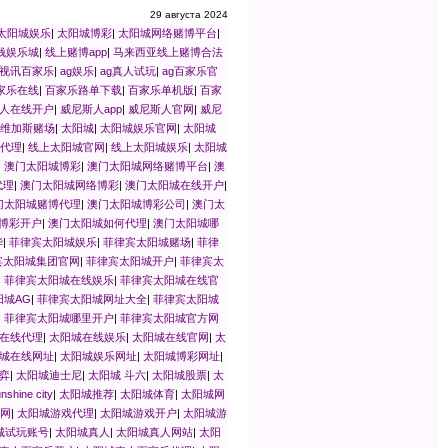
29 августа 2024
太阳城娱乐
|
太阳城博彩
|
太阳城网络赌博平台
|
钱娱乐城
|
线上赌博app
|
马来西亚线上赌博合法
视讯百家乐
|
ag娱乐
|
ag真人试玩
|
ag百家乐官
家乐在线
|
百家乐路单下载
|
百家乐单机版
|
百家
人在线开户
|
威尼斯人app
|
威尼斯人官网
|
威尼
维加斯赌场
|
太阳城
|
太阳城娱乐官网
|
太阳城
代理
|
线上太阳城官网
|
线上太阳城娱乐
|
太阳城
|
澳门太阳城博彩
|
澳门太阳城网络赌博平台
|
澳
代理
|
澳门太阳城网络博彩
|
澳门太阳城在线开户
|
门太阳城赌博代理
|
澳门太阳城博彩公司
|
澳门太
博彩开户
|
澳门太阳城如何代理
|
澳门太阳城哪
华
|
菲律宾太阳城娱乐
|
菲律宾太阳城赌场
|
菲律
宾太阳城集团官网
|
菲律宾太阳城开户
|
菲律宾太
|
菲律宾太阳城在线娱乐
|
菲律宾太阳城在线官
阳城AG
|
菲律宾太阳城网址大全
|
菲律宾太阳城
|
菲律宾太阳城哪里开户
|
菲律宾太阳城官方网
在线代理
|
太阳城在线娱乐
|
太阳城在线官网
|
太
城在线网址
|
太阳城娱乐网址
|
太阳城博彩网址
|
弈
|
太阳城迪士尼
|
太阳城 斗六
|
太阳城股票
|
太
hine city
|
太阳城推荐
|
太阳城体育
|
太阳城网
网
|
太阳城游戏代理
|
太阳城游戏开户
|
太阳城游
城试玩账号
|
太阳城真人
|
太阳城真人网站
|
太阳