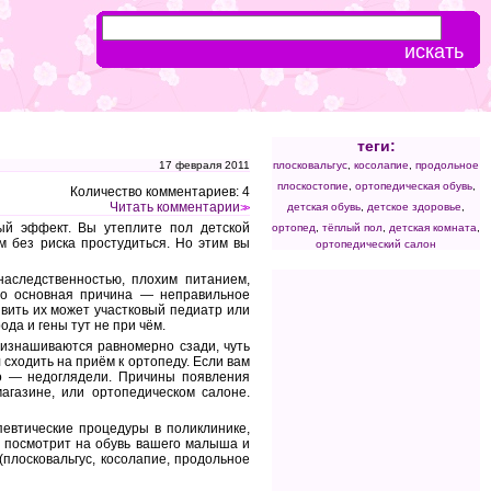
теги:
17 февраля 2011
плосковальгус
,
косолапие
,
продольное
плоскостопие
,
ортопедическая обувь
,
Количество комментариев: 4
Читать комментарии
детская обувь
,
детское здоровье
,
>>
ый эффект. Вы утеплите пол детской
ортопед
,
тёплый пол
,
детская комната
,
м без риска простудиться. Но этим вы
ортопедический салон
наследственностью, плохим питанием,
Но основная причина — неправильное
явить их может участковый педиатр или
ода и гены тут не при чём.
изнашиваются равномерно сзади, чуть
 сходить на приём к ортопеду. Если вам
го — недоглядели. Причины появления
газине, или ортопедическом салоне.
певтические процедуры в поликлинике,
 посмотрит на обувь вашего малыша и
(плосковальгус, косолапие, продольное