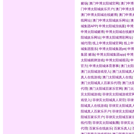
赌场
|
澳门申博太阳城官网
|
澳门申博
门申博太阳城娱乐开户
|
澳门申博太
澳门申博太阳城在线赌博
|
澳门申博
线网址
|
澳门申博太阳城娱乐网址
|
澳
城集团APP
|
申博太阳城洗钱案
|
申博
申博太阳城赌博
|
申博太阳城在线赌
阳城娱乐网址
|
申博太阳城博彩网址
|
城代理
|
线上申博太阳城官网
|
线上申
城集团股东
|
申博太阳城集团ptt
|
申博
集团 赌场
|
申博太阳城集团app
|
申博
太阳城棋牌游戏
|
申博太阳城视讯
|
申
官方
|
申博太阳城体育赛事
|
澳门太阳
澳门太阳城游戏登入
|
澳门太阳城真
真人在线游戏
|
澳门太阳城真人在线
|
澳门太阳城真人百家乐代理
|
澳门太
代理
|
澳门太阳城百家乐官网
|
澳门太
宾太阳城游戏
|
菲律宾太阳城游戏官
戏登入
|
菲律宾太阳城真人荷官
|
菲律
阳城真人在线游戏
|
菲律宾太阳城真
阳城真人百家乐开户
|
菲律宾太阳城
阳城百家乐开户
|
菲律宾太阳城百家
线代理
|
菲律宾太阳城集團
|
菲律宾太
代理
|
百家乐在线娱乐
|
百家乐真人
|
澳门新葡京游戏规则
|
澳门新葡京技