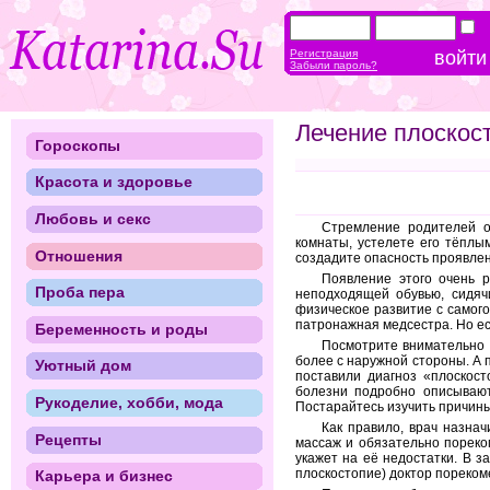
Регистрация
Забыли пароль?
Лечение плоскост
Гороскопы
Красота и здоровье
Любовь и секс
Стремление родителей о
комнаты, устелете его тёплы
Отношения
создадите опасность проявлен
Появление этого очень р
Проба пера
неподходящей обувью, сидяч
физическое развитие с самого
патронажная медсестра. Но есл
Беременность и роды
Посмотрите внимательно 
более с наружной стороны. А 
Уютный дом
поставили диагноз «плоскос
болезни подробно описывают
Рукоделие, хобби, мода
Постарайтесь изучить причины
Как правило, врач назна
Рецепты
массаж и обязательно пореко
укажет на её недостатки. В з
плоскостопие) доктор пореко
Карьера и бизнес