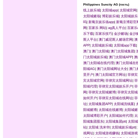
Philippines Suncity AG (гость)
线上娱乐城
|
太阳城app
|
太阳城官网
太阳城赌场
|
博彩娱乐城
|
太阳城娱乐
吗
|
新葡京娱乐场app
|
新葡京博彩官
网
|
百家乐 网站
|
ag真人平台
|
百家乐a
乐下载
|
百家乐技巧
|
金沙赌场
|
金沙
斯人平台
|
澳门威尼斯人赌场官网
|
澳
APP
|
太阳城娱乐城
|
太阳城app下载
|
澳门
|
澳门太阳城
|
澳门太阳城集团
|
门太阳城娱乐城
|
澳门太阳城APP
|
澳
澳门太阳城在线代理
|
澳门太阳城在
阳城AG
|
澳门太阳城网址大全
|
澳门
里开户
|
澳门太阳城官方网址
|
菲律宾
宾太阳城官网
|
菲律宾太阳城网址
|
菲
阳城代理
|
菲律宾太阳城娱乐开户
|
菲
网
|
菲律宾太阳城赌博
|
菲律宾太阳城
如何开户
|
菲律宾太阳城在线网址
|
菲
址
|
太阳城集团APP
|
太阳城洗钱案
|
阳城赌博
|
太阳城在线赌博
|
太阳城赌
太阳城博彩开户
|
太阳城如何代理
|
太
阳城集团股东
|
太阳城集团ptt
|
太阳城
站
|
太阳城 洗米华
|
太阳城娱乐城ptt
|
戏网址
|
太阳城游戏赚钱
|
太阳城游戏