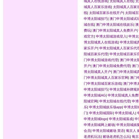
城真人在线游戏
|
太阳城真人在线
|
太
城真人百家乐游戏
|
太阳城真人百家
线
|
太阳城百家乐在线开户
|
太阳城百
申博太阳城技巧
|
澳门申博太阳城试
城在线
|
澳门申博太阳城在线娱乐
|
澳
费玩
|
澳门申博太阳城真人免费开户
|
戏官方
|
申博太阳城游戏登入
|
申博太
博太阳城真人在线游戏
|
申博太阳城
家乐开户
|
申博太阳城真人百家乐代
阳城百家乐代理
|
申博太阳城百家乐
门申博太阳城游戏代理
|
澳门申博太
开户
|
澳门申博太阳城免费代理
|
澳门
博太阳城真人开户
|
澳门申博太阳城
门申博太阳城真人百家乐官网
|
澳门
门申博太阳城百家乐游戏
|
澳门申博
申博太阳城技巧
|
申博太阳城补牌规
申博太阳城AG
|
申博太阳城真人免费
阳城官网
|
申博太阳城在线代理
|
申博
乐
|
申博太阳城娱乐场app
|
申博太阳
门
|
申博太阳城国际
|
申博太阳城人
|
申博太阳城logo
|
申博太阳城落成
|
申
申博太阳城网上赌场
|
申博太阳城娛
会员
|
申博太阳城赌场 英语
|
葡京人 
老虎机玩法
|
赌场老虎机怎么玩
|
葡京