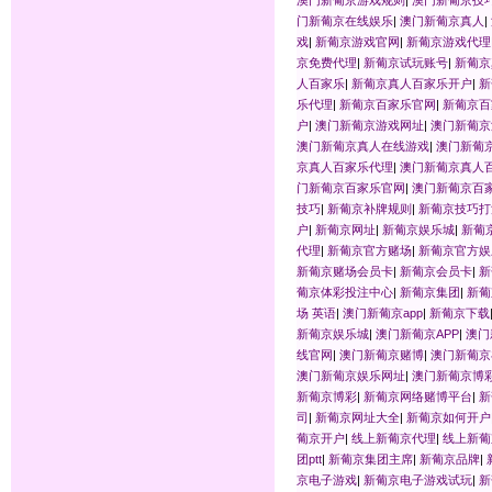
门新葡京在线娱乐
|
澳门新葡京真人
|
戏
|
新葡京游戏官网
|
新葡京游戏代理
京免费代理
|
新葡京试玩账号
|
新葡京
人百家乐
|
新葡京真人百家乐开户
|
新
乐代理
|
新葡京百家乐官网
|
新葡京百
户
|
澳门新葡京游戏网址
|
澳门新葡京
澳门新葡京真人在线游戏
|
澳门新葡
京真人百家乐代理
|
澳门新葡京真人
门新葡京百家乐官网
|
澳门新葡京百
技巧
|
新葡京补牌规则
|
新葡京技巧打
户
|
新葡京网址
|
新葡京娱乐城
|
新葡
代理
|
新葡京官方赌场
|
新葡京官方娱
新葡京赌场会员卡
|
新葡京会员卡
|
新
葡京体彩投注中心
|
新葡京集团
|
新葡
场 英语
|
澳门新葡京app
|
新葡京下载
新葡京娱乐城
|
澳门新葡京APP
|
澳门
线官网
|
澳门新葡京赌博
|
澳门新葡京
澳门新葡京娱乐网址
|
澳门新葡京博
新葡京博彩
|
新葡京网络赌博平台
|
新
司
|
新葡京网址大全
|
新葡京如何开户
葡京开户
|
线上新葡京代理
|
线上新葡
团ptt
|
新葡京集团主席
|
新葡京品牌
|
京电子游戏
|
新葡京电子游戏试玩
|
新