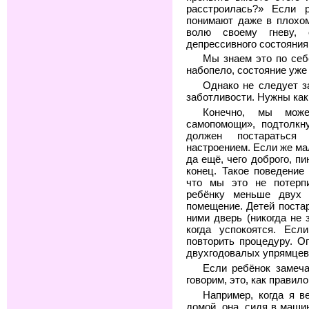
расстроилась?» Если р
понимают даже в плохом
волю своему гневу, 
депрессивного состояния
Мы знаем это по себе
набопело, состояние уже
Однако не следует з
заботливости. Нужны как
Конечно, мы мож
самопомощи», подтолкн
должен постараться
настроением. Если же ма
да ещё, чего доброго, п
конец. Такое поведение 
что мы это не потерпи
ребёнку меньше двух 
помещение. Детей постар
ними дверь (никогда не з
когда успокоятся. Есл
повторить процедуру. О
двухгодовалых упрямцев
Если ребёнок замеча
говорим, это, как правил
Например, когда я в
домой, она, сидя в маши