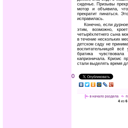
сиденье. Призывы прекр
мотор и объявила, что
прекратит пинаться. Эт
исправилась.
Конечно, если дурное
этим, возможно, крое
четырёхлетнего сына мо
в течение нескольких мес
детском саду не принима
воспитательницей всё
братика чувствовал
капризничала. Кризис п
стали выделять время дл
0
[<—
в начало раздела
<-
п
4
из
6