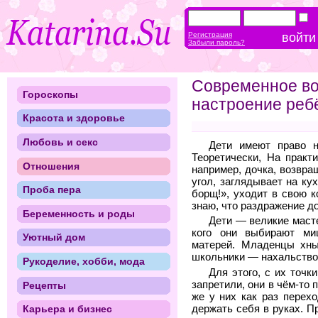
Регистрация
Забыли пароль?
Современное во
Гороскопы
настроение реб
Красота и здоровье
Любовь и секс
Дети имеют право н
Теоретически, На практ
Отношения
например, дочка, возвра
угол, заглядывает на ку
Проба пера
борщ!», уходит в свою к
знаю, что раздражение до
Беременность и роды
Дети — великие масте
кого они выбирают м
Уютный дом
матерей. Младенцы хны
школьники — нахальство
Рукоделие, хобби, мода
Для этого, с их точк
запретили, они в чём-то
Рецепты
же у них как раз перех
держать себя в руках. 
Карьера и бизнес