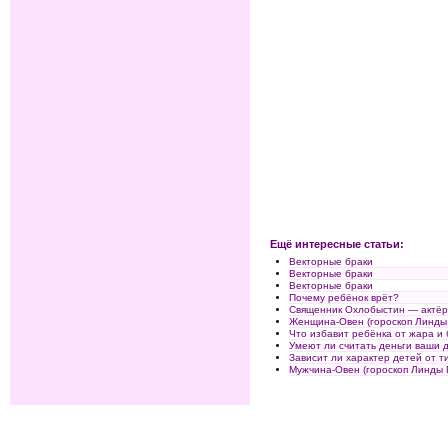
Ещё интересные статьи:
Векторные браки
Векторные браки
Векторные браки
Почему ребёнок врёт?
Священник Охлобыстин — актё
Женщина-Овен (гороскоп Линды
Что избавит ребёнка от жара и
Умеют ли считать деньги ваши 
Зависит ли характер детей от т
Мужчина-Овен (гороскоп Линды 