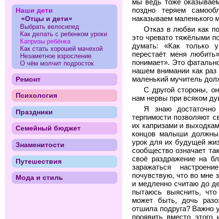
мы ведь тоже оказываем
Наши дети
поздно теряем самооб
«Отцы и дети»
наказываем маленького 
Выбрать велосипед
Отказ в любви как п
Как делать с ребенком уроки
это чревато тяжёлыми п
Капризы ребёнка
думать: «Как только у
Как стать хорошей мачехой
перестаёт меня любить»
Незаметное взросление
понимает». Это фатально
О чём молчит подросток
нашем внимании как раз 
Ремонт
маленький мучитель долж
С другой стороны, о
Психология
нам нервы при всяком ду
Я знаю достаточно
Праздники
терпимости позволяют св
их капризами и выходкам
Семейный бюджет
концов малыши должны 
урок для их будущей жиз
Знаменитости
сообщество означает та
своё раздражение на бли
Путешествия
заражаться настроен
почувствую, что во мне 
Мода и стиль
и медленно считаю до де
пытаюсь выяснить, что
может быть, дочь разо
отшила подруга? Важно 
проявить вместо этого 