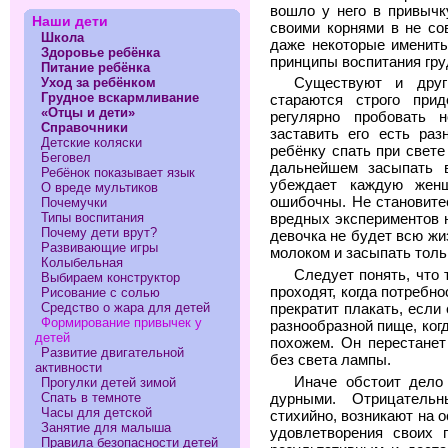
вошло у него в привычк
Наши дети
своими корнями в не со
Школа
даже некоторые именит
Здоровье ребёнка
принципы воспитания гру
Питание ребёнка
Уход за ребёнком
Существуют и друг
Грудное вскармливание
стараются строго прид
«Отцы и дети»
регулярно пробовать 
Справочники
заставить его есть раз
Детские коляски
ребёнку спать при свете
Беговел
дальнейшем засыпать 
Ребёнок показывает язык
убеждает каждую женщ
О вреде мультиков
ошибочны. Не становите
Почемучки
Типы воспитания
вредных экспериментов н
Почему дети врут?
девочка не будет всю жи
Развивающие игры
молоком и засыпать тольк
Колыбельная
Следует понять, что 
Выбираем конструктор
проходят, когда потребно
Рисование с солью
Средство о жара для детей
прекратит плакать, если
Формирование привычек у
разнообразной пище, ког
детей
похожем. Он перестанет
Развитие двигательной
без света лампы.
активности
Иначе обстоит дело
Прогулки детей зимой
Спать в темноте
дурными. Отрицатель
Часы для детской
стихийно, возникают на 
Занятие для малыша
удовлетворения своих 
Правила безопасности детей