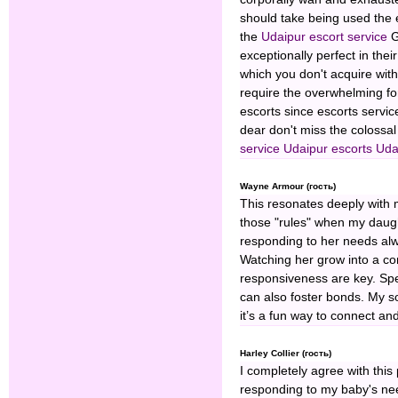
should take being used the e
the
Udaipur escort service
G
exceptionally perfect in thei
which you don't acquire with
require the overwhelming fo
escorts since escorts servic
dear don't miss the colossal
service
Udaipur escorts
Udai
Wayne Armour (гость)
This resonates deeply with m
those "rules" when my daugh
responding to her needs alway
Watching her grow into a co
responsiveness are key. Sp
can also foster bonds. My s
it’s a fun way to connect an
Harley Collier (гость)
I completely agree with this 
responding to my baby's ne