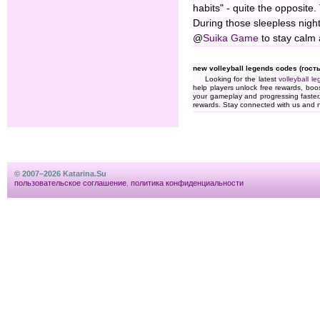
habits" - quite the opposit
During those sleepless nigh
@
Suika Game
to stay calm 
new volleyball legends codes (гость
Looking for the latest
volleyball l
help players unlock free rewards, boo
your gameplay and progressing faster
rewards. Stay connected with us and 
© 2007–2026 Katarina.Su
пользовательское соглашение
,
политика конфиденциальности