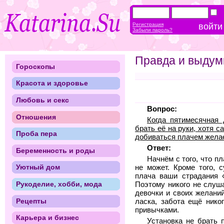
Регистрация
Забыли пароль?
Правда и выдум
Гороскопы
Красота и здоровье
Любовь и секс
Вопрос:
Отношения
Когда пятимесячная 
брать её на руки, хотя с
Проба пера
добиваться плачем желае
Ответ:
Беременность и роды
Начнём с того, что пл
Уютный дом
не может. Кроме того, 
плача ваши страдания «
Рукоделие, хобби, мода
Поэтому никого не слуш
девочки и своих желаний
Рецепты
ласка, забота ещё нико
привычками.
Карьера и бизнес
Установка не брать 