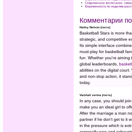
Современное воспитание: скве
Беременность по неделям расс
Комментарии по
Hailey Nelson (гость)
Basketball Stars is more tha
strategic, and competitive ex
Its simple interface combi
must-play for basketball fan
fun. Whether you're aiming t
global leaderboards,
basketb
abilities on the digital cour
and non-stop action, it stan
today.
Vaishali verma (гость)
In any case, you should join
make you an ideal girl to of
After the marriage a man not
partner if he don't get to it
in the pressure which is ext
corporally wan and exhausted