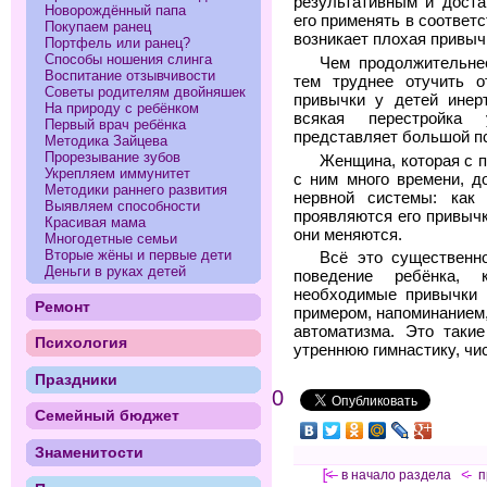
результативным и доста
Новорождённый папа
его применять в соответ
Покупаем ранец
возникает плохая привыч
Портфель или ранец?
Способы ношения слинга
Чем продолжительнее
Воспитание отзывчивости
тем труднее отучить о
Советы родителям двойняшек
привычки у детей инер
На природу с ребёнком
всякая перестройка
Первый врач ребёнка
представляет большой пс
Методика Зайцева
Прорезывание зубов
Женщина, которая с п
Укрепляем иммунитет
с ним много времени, д
Методики раннего развития
нервной системы: как
Выявляем способности
проявляются его привычк
Красивая мама
они меняются.
Многодетные семьи
Вторые жёны и первые дети
Всё это существенн
Деньги в руках детей
поведение ребёнка, 
необходимые привычки 
Ремонт
примером, напоминанием
автоматизма. Это такие
Психология
утреннюю гимнастику, чис
Праздники
0
Семейный бюджет
Знаменитости
[<—
в начало раздела
<-
п