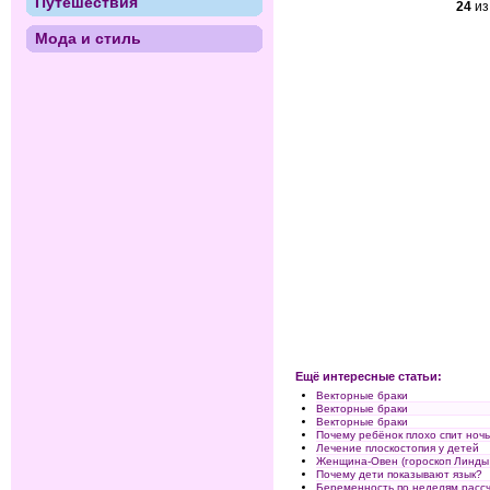
Путешествия
24
и
Мода и стиль
Ещё интересные статьи:
Векторные браки
Векторные браки
Векторные браки
Почему ребёнок плохо спит ноч
Лечение плоскостопия у детей
Женщина-Овен (гороскоп Линды
Почему дети показывают язык?
Беременность по неделям расс