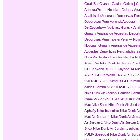
GoalsBet
Crash - Casino Online | G
ApuestaPro — Noticias, Guias y Ana
Analisis de Apuestas Deportivas Per
Deportivas Peru
AprendeApuesta — N
BetEscuela — Noticias, Guias y Anal
Guias y Analisis de Apuestas Deport
Deportivas Peru
TipsterPeru — Notic
Noticias, Guias y Analisis de Apuest
Apuestas Deportivas Peru
adidas S
Dunk
Air Jordan 1
adidas Samba
NB
Adios Pro
Nike Dunk
Air Jordan 1
ad
GEL-Kayano 31
GEL-Kayano 14
Ni
ASICS GEL-Kayano 14
ASICS GT-2
550
ASICS GEL-Nimbus
GEL-Nimbu
adidas Samba
NB 550
ASICS GEL-K
Nike Dunk
Air Jordan 1
adidas Sam
2000
ASICS GEL-1130
Nike Dunk
Ai
Max
Nike Shox
Nike Dunk
Air Jorda
Alphafly
Nike Invincible
Nike Dunk
Ai
Max
Air Jordan 1
Nike Dunk
Air Jord
Air Jordan 1
Nike Dunk
Air Jordan 1
Shox
Nike Dunk
Air Jordan 1
adidas
PUMA Speedcat
Nike Dunk
Air Jord