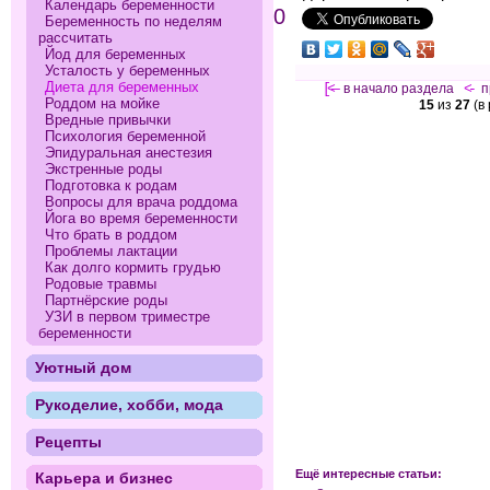
Календарь беременности
0
Беременность по неделям
рассчитать
Йод для беременных
Усталость у беременных
Диета для беременных
[<—
в начало раздела
<-
п
Роддом на мойке
15
из
27
(в
Вредные привычки
Психология беременной
Эпидуральная анестезия
Экстренные роды
Подготовка к родам
Вопросы для врача роддома
Йога во время беременности
Что брать в роддом
Проблемы лактации
Как долго кормить грудью
Родовые травмы
Партнёрские роды
УЗИ в первом триместре
беременности
Уютный дом
Рукоделие, хобби, мода
Рецепты
Ещё интересные статьи:
Карьера и бизнес