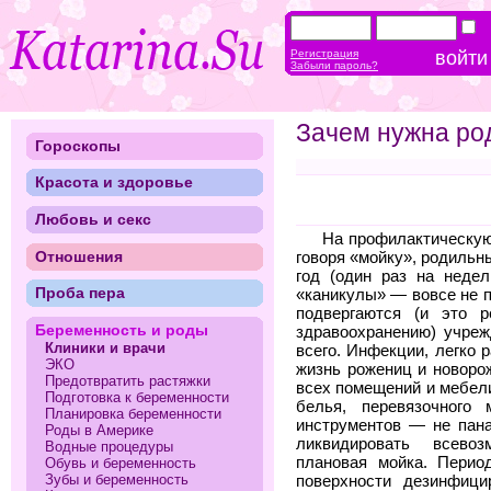
Регистрация
Забыли пароль?
Зачем нужна ро
Гороскопы
Красота и здоровье
Любовь и секс
На профилактическую
Отношения
говоря «мойку», родиль
год (один раз на неде
Проба пера
«каникулы» — вовсе не п
подвергаются (и это р
Беременность и роды
здравоохранению) учреж
Клиники и врачи
всего. Инфекции, легко 
ЭКО
жизнь рожениц и новоро
Предотвратить растяжки
всех помещений и мебели
Подготовка к беременности
белья, перевязочного 
Планировка беременности
инструментов — не пана
Роды в Америке
ликвидировать всево
Водные процедуры
плановая мойка. Перио
Обувь и беременность
Зубы и беременность
поверхности дезинфиц