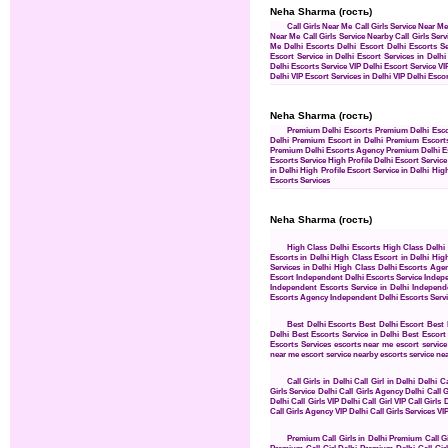
Neha Sharma (гость)
Call Girls Near Me
Call Girls Service Near M
Near Me
Call Girls Service Nearby
Call Girls Ser
Me
Delhi Escorts
Delhi Escort
Delhi Escorts Se
Escort Service in Delhi
Escort Services in Delhi
Delhi Escorts Service
VIP Delhi Escort Service
VI
Delhi
VIP Escort Services in Delhi
VIP Delhi Esco
Neha Sharma (гость)
Premium Delhi Escorts
Premium Delhi Esco
Delhi
Premium Escort in Delhi
Premium Escorts
Premium Delhi Escorts Agency
Premium Delhi E
Escorts Service
High Profile Delhi Escort Service
in Delhi
High Profile Escort Service in Delhi
High
Escorts Services
Neha Sharma (гость)
High Class Delhi Escorts
High Class Delhi
Escorts in Delhi
High Class Escort in Delhi
High
Services in Delhi
High Class Delhi Escorts Age
Escort
Independent Delhi Escorts Service
Indepe
Independent Escorts Service in Delhi
Independe
Escorts Agency
Independent Delhi Escorts Serv
Best Delhi Escorts
Best Delhi Escort
Best 
Delhi
Best Escorts Service in Delhi
Best Escort 
Escorts Services
escorts near me
escort servic
near me
escort service nearby
escorts service ne
Call Girls in Delhi
Call Girl in Delhi
Delhi Ca
Girls Service
Delhi Call Girls Agency
Delhi Call G
Delhi Call Girls
VIP Delhi Call Girl
VIP Call Girls 
Call Girls Agency
VIP Delhi Call Girls Services
VIP
Premium Call Girls in Delhi
Premium Call Gi
Premium Call Girl Delhi
Premium Delhi Call Girl