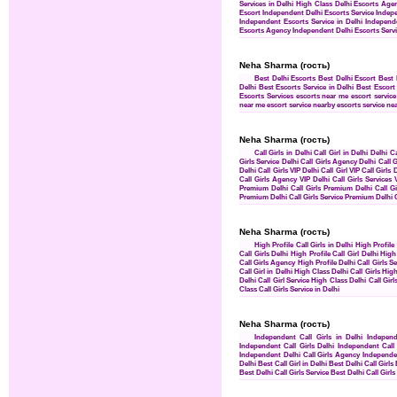
Services in Delhi
High Class Delhi Escorts Age
Escort
Independent Delhi Escorts Service
Indepe
Independent Escorts Service in Delhi
Independe
Escorts Agency
Independent Delhi Escorts Serv
Neha Sharma (гость)
Best Delhi Escorts
Best Delhi Escort
Best 
Delhi
Best Escorts Service in Delhi
Best Escort 
Escorts Services
escorts near me
escort servic
near me
escort service nearby
escorts service ne
Neha Sharma (гость)
Call Girls in Delhi
Call Girl in Delhi
Delhi Ca
Girls Service
Delhi Call Girls Agency
Delhi Call G
Delhi Call Girls
VIP Delhi Call Girl
VIP Call Girls 
Call Girls Agency
VIP Delhi Call Girls Services
Premium Delhi Call Girls
Premium Delhi Call Gi
Premium Delhi Call Girls Service
Premium Delhi C
Neha Sharma (гость)
High Profile Call Girls in Delhi
High Profile 
Call Girls Delhi
High Profile Call Girl Delhi
High 
Call Girls Agency
High Profile Delhi Call Girls Se
Call Girl in Delhi
High Class Delhi Call Girls
High
Delhi Call Girl Service
High Class Delhi Call Girl
Class Call Girls Service in Delhi
Neha Sharma (гость)
Independent Call Girls in Delhi
Independ
Independent Call Girls Delhi
Independent Call 
Independent Delhi Call Girls Agency
Independen
Delhi
Best Call Girl in Delhi
Best Delhi Call Girls
Best Delhi Call Girls Service
Best Delhi Call Girl