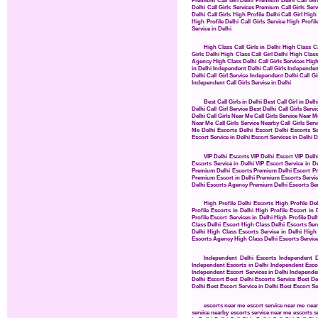
Delhi Call Girls Services
Premium Call Girls Serv
Delhi Call Girls
High Profile Delhi Call Girl
High 
High Profile Delhi Call Girls Service
High Profil
Service in Delhi
High Class Call Girls in Delhi
High Class Cal
Girls Delhi
High Class Call Girl Delhi
High Class 
Agency
High Class Delhi Call Girls Services
High
in Delhi
Independent Delhi Call Girls
Independent
Delhi Call Girl Service
Independent Delhi Call Gir
Independent Call Girls Service in Delhi
Best Call Girls in Delhi
Best Call Girl in Delh
Delhi Call Girl Service
Best Delhi Call Girls Servi
Delhi
Call Girls Near Me
Call Girls Service Near M
Near Me
Call Girls Service Nearby
Call Girls Ser
Me
Delhi Escorts
Delhi Escort
Delhi Escorts Se
Escort Service in Delhi
Escort Services in Delhi
D
VIP Delhi Escorts
VIP Delhi Escort
VIP Delh
Escorts Service in Delhi
VIP Escort Service in De
Premium Delhi Escorts
Premium Delhi Escort
Pr
Premium Escort in Delhi
Premium Escorts Servic
Delhi Escorts Agency
Premium Delhi Escorts Ser
High Profile Delhi Escorts
High Profile De
Profile Escorts in Delhi
High Profile Escort in 
Profile Escort Services in Delhi
High Profile Del
Class Delhi Escort
High Class Delhi Escorts Ser
Delhi
High Class Escorts Service in Delhi
High 
Escorts Agency
High Class Delhi Escorts Servic
Independent Delhi Escorts
Independent D
Independent Escorts in Delhi
Independent Escor
Independent Escort Services in Delhi
Independe
Delhi Escort
Best Delhi Escorts Service
Best De
Delhi
Best Escort Service in Delhi
Best Escort Se
escorts near me
escort service near me
near
service nearby
escorts service near me
escorts s