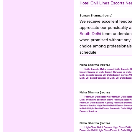
Hotel Civil Lines
Escorts Ne
Suman Sharma (гость)
We receive excellent feedba
appreciate our punctuality 
South Delhi
team understand
when promised without any d
choice among professionals.
schedule.
Neha Sharma (гость)
Delhi Escorts
Delhi Escort
Delhi Escorts S
Escort Service in Delhi
Escort Services in Delhi
Delhi Escorts Service
VIP Delhi Escort Service
VI
Delhi
VIP Escort Services in Delhi
VIP Delhi Esco
Neha Sharma (гость)
Premium Delhi Escorts
Premium Delhi Esco
Delhi
Premium Escort in Delhi
Premium Escorts
Premium Delhi Escorts Agency
Premium Delhi E
Escorts Service
High Profile Delhi Escort Service
in Delhi
High Profile Escort Service in Delhi
High
Escorts Services
Neha Sharma (гость)
High Class Delhi Escorts
High Class Delhi
Escorts in Delhi
High Class Escort in Delhi
High