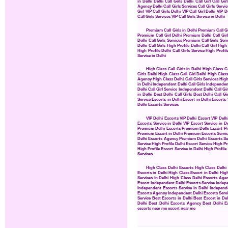
in Delhi
Delhi Call Girls
Delhi Call Girl
Call Gir
Agency
Delhi Call Girls Services
Call Girls Servic
Girl
VIP Call Girls Delhi
VIP Call Girl Delhi
VIP De
Call Girls Services
VIP Call Girls Service in Delhi
Premium Call Girls in Delhi
Premium Call Gi
Premium Call Girl Delhi
Premium Delhi Call Girl
Delhi Call Girls Services
Premium Call Girls Serv
Delhi Call Girls
High Profile Delhi Call Girl
High 
High Profile Delhi Call Girls Service
High Profil
Service in Delhi
High Class Call Girls in Delhi
High Class Cal
Girls Delhi
High Class Call Girl Delhi
High Class 
Agency
High Class Delhi Call Girls Services
High
in Delhi
Independent Delhi Call Girls
Independent
Delhi Call Girl Service
Independent Delhi Call Gir
in Delhi
Best Delhi Call Girls
Best Delhi Call Gir
Service
Escorts in Delhi
Escort in Delhi
Escorts 
Delhi Escorts Services
VIP Delhi Escorts
VIP Delhi Escort
VIP Delh
Escorts Service in Delhi
VIP Escort Service in De
Premium Delhi Escorts
Premium Delhi Escort
Pr
Premium Escort in Delhi
Premium Escorts Servic
Delhi Escorts Agency
Premium Delhi Escorts Se
Service
High Profile Delhi Escort Service
High Pr
High Profile Escort Service in Delhi
High Profile 
Services
High Class Delhi Escorts
High Class Delhi
Escorts in Delhi
High Class Escort in Delhi
High
Services in Delhi
High Class Delhi Escorts Age
Escort
Independent Delhi Escorts Service
Indepe
Independent Escorts Service in Delhi
Independe
Escorts Agency
Independent Delhi Escorts Serv
Service
Best Escorts in Delhi
Best Escort in Del
Delhi
Best Delhi Escorts Agency
Best Delhi E
escorts near me
escort near me