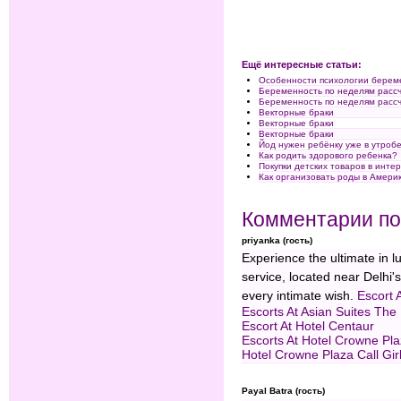
Ещё интересные статьи:
Особенности психологии берем
Беременность по неделям расс
Беременность по неделям расс
Векторные браки
Векторные браки
Векторные браки
Йод нужен ребёнку уже в утроб
Как родить здорового ребенка?
Покупки детских товаров в инте
Как организовать роды в Амери
Комментарии по
priyanka (гость)
Experience the ultimate in l
service, located near Delhi's
every intimate wish.
Escort 
Escorts At Asian Suites The 
Escort At Hotel Centaur
Escorts At Hotel Crowne Pl
Hotel Crowne Plaza Call Gir
Payal Batra (гость)