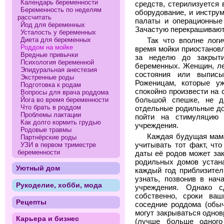
Календарь беременности
средств, стерилизуется
Беременность по неделям
оборудование, и инстру
рассчитать
палаты и операционные
Йод для беременных
Зачастую перекрашиваютс
Усталость у беременных
Диета для беременных
Так что вполне лог
Роддом на мойке
время мойки приостановл
Вредные привычки
за неделю до закрыт
Психология беременной
беременных. Женщин, ле
Эпидуральная анестезия
состояния или выписы
Экстренные роды
Роженицам, которые уж
Подготовка к родам
спокойно произвести на 
Вопросы для врача роддома
Йога во время беременности
большой спешке, не д
Что брать в роддом
отдельные родильные до
Проблемы лактации
пойти на стимуляцию
Как долго кормить грудью
учреждения.
Родовые травмы
Каждая будущая мам
Партнёрские роды
УЗИ в первом триместре
учитывать тот факт, чт
беременности
даты её родов может за
родильных домов устан
Уютный дом
каждый год приблизител
узнать, позвонив в нач
Рукоделие, хобби, мода
учреждения. Однако с
собственно, сроки ваш
Рецепты
соседние роддома (обыч
могут закрываться одно
Карьера и бизнес
(лучше больше одного 