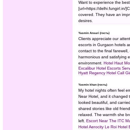
Want to experience the best 
[url=https://delhi.fungirl.in/
covered. They have an impres
desires.
Yasmin Ansari (гость)
Clients appreciate our attent
escorts in Gurgaon hotels a
contact to the final farewell
harmonious and satisfying ex
environment.
Hotel Haut Mo
Excalibur Hotel Escorts Ser
Hyatt Regency Hotel
Call Gi
Yasmin khan (гость)
My hotel nights often feel e
Near Hotel, and it changed 
looked beautiful, and carrie
shared stories like old fri
relaxed. The warmth she bro
left.
Escort Near The ITC M
Hotel Aerocity
Le Roi Hotel 