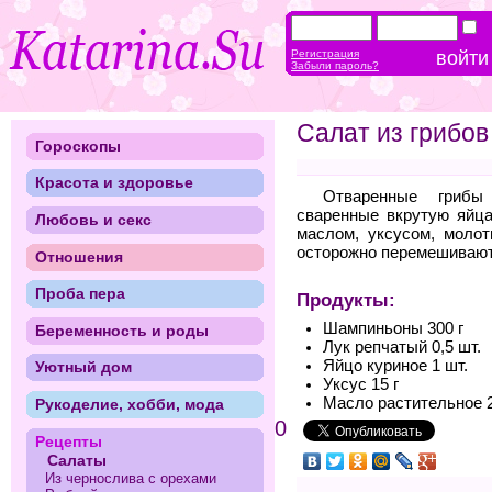
Регистрация
Забыли пароль?
Салат из грибов
Гороскопы
Красота и здоровье
Отваренные грибы
сваренные вкрутую яйца
Любовь и секс
маслом, уксусом, моло
осторожно перемешивают
Отношения
Проба пера
Продукты:
Шампиньоны 300 г
Беременность и роды
Лук репчатый 0,5 шт.
Яйцо куриное 1 шт.
Уютный дом
Уксус 15 г
Масло растительное 2
Рукоделие, хобби, мода
0
Рецепты
Салаты
Из чернослива с орехами