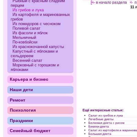
Рыбный с красным сладким
[<—
в начало раздела
<-
п
перцем
11
Из грибов и лука
Из картофеля и маринованных
грибов
Из помидоров с чесноком
Полевой салат
Из фасоли и яблок
Мельничный
По-ковбойски
Из краснокочанной капусты
Капустный с яблоками и
сельдереем
Весенний салат
Морковный с горошком и
яблоками
Карьера и бизнес
Наши дети
Ремонт
Психология
Ещё интересные статьи:
Салат из грибов и лука
Лечебные диеты
Праздники
Белковая диета с рисом
Бикини-диета
Семейный бюджет
Салат из картофеля и маринова
Большая диета