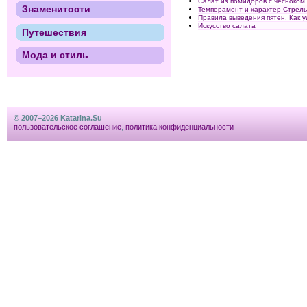
Салат из помидоров с чесноком
Знаменитости
Темперамент и характер Стрел
Правила выведения пятен. Как у
Искусство салата
Путешествия
Мода и стиль
© 2007–2026 Katarina.Su
пользовательское соглашение
,
политика конфиденциальности