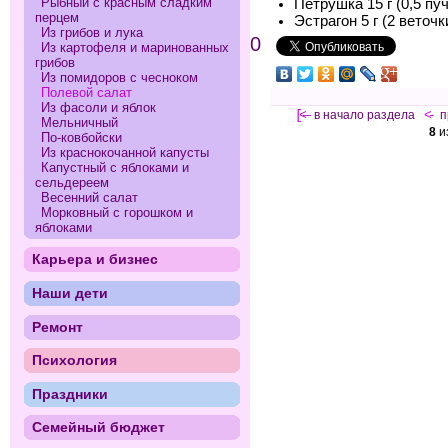
Рыбный с красным сладким
Петрушка 15 г (0,5 пуч
перцем
Эстрагон 5 г (2 веточк
Из грибов и лука
0
Из картофеля и маринованных
грибов
Из помидоров с чесноком
Полевой салат
Из фасоли и яблок
[<—
в начало раздела
<-
п
Мельничный
8
и
По-ковбойски
Из краснокочанной капусты
Капустный с яблоками и
сельдереем
Весенний салат
Морковный с горошком и
яблоками
Карьера и бизнес
Наши дети
Ремонт
Психология
Праздники
Семейный бюджет