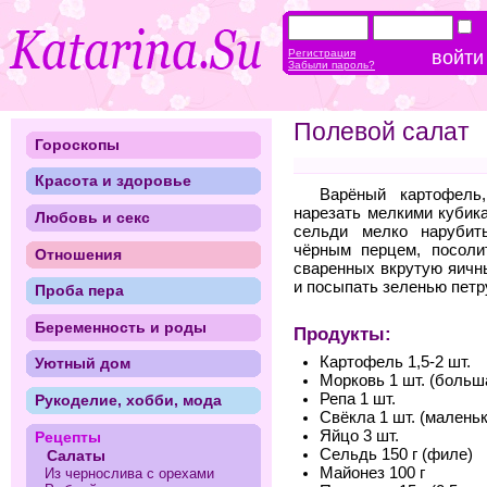
Регистрация
Забыли пароль?
Полевой салат
Гороскопы
Красота и здоровье
Варёный картофель,
нарезать мелкими кубик
Любовь и секс
сельди мелко нарубит
чёрным перцем, посоли
Отношения
сваренных вкрутую яичн
и посыпать зеленью петр
Проба пера
Беременность и роды
Продукты:
Картофель 1,5-2 шт.
Уютный дом
Морковь 1 шт. (больш
Репа 1 шт.
Рукоделие, хобби, мода
Свёкла 1 шт. (маленьк
Яйцо 3 шт.
Рецепты
Сельдь 150 г (филе)
Салаты
Майонез 100 г
Из чернослива с орехами