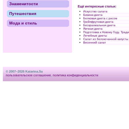
Знаменитости
Ещё интересные статьи:
Искусство салата
Путешествия
Бикини-диета
Белковая диета с рисом
Грейпфрутовая диета
Мода и стиль
Бескрахмальная диета
Яичная диета
Подготовка к Новому Году. Трад
Лечебные диеты
Салат из белокочанной капусты
Весенний салат
© 2007–2026 Katarina.Su
пользовательское соглашение
,
политика конфиденциальности