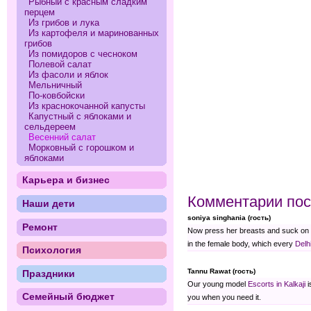
Рыбный с красным сладким
перцем
Из грибов и лука
Из картофеля и маринованных
грибов
Из помидоров с чесноком
Полевой салат
Из фасоли и яблок
Мельничный
По-ковбойски
Из краснокочанной капусты
Капустный с яблоками и
сельдереем
Весенний салат
Морковный с горошком и
яблоками
Карьера и бизнес
Комментарии пос
Наши дети
soniya singhania (гость)
Ремонт
Now press her breasts and suck on th
in the female body, which every
Delh
Психология
Tannu Rawat (гость)
Праздники
Our young model
Escorts in Kalkaji
i
Семейный бюджет
you when you need it.