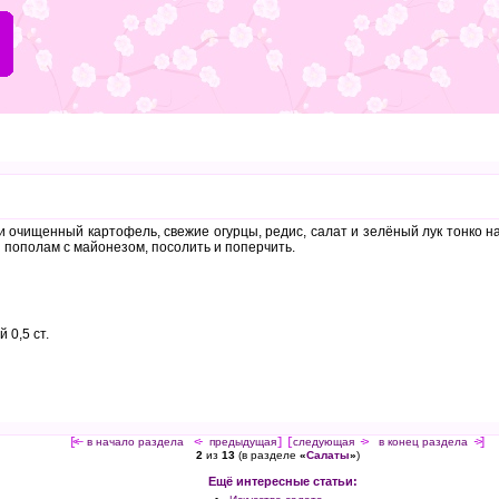
 очищенный картофель, свежие огурцы, редис, салат и зелёный лук тонко н
 пополам с майонезом, посолить и поперчить.
 0,5 ст.
[<—
в начало раздела
<-
предыдущая
] [
следующая
->
в конец раздела
->]
2
из
13
(в разделе
«
Салаты
»
)
Ещё интересные статьи: