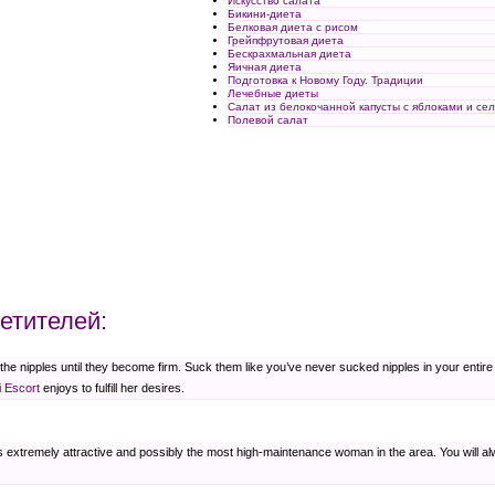
Искусство салата
Бикини-диета
Белковая диета с рисом
Грейпфрутовая диета
Бескрахмальная диета
Яичная диета
Подготовка к Новому Году. Традиции
Лечебные диеты
Салат из белокочанной капусты с яблоками и се
Полевой салат
етителей:
e nipples until they become firm. Suck them like you’ve never sucked nipples in your entir
i Escort
enjoys to fulfill her desires.
s extremely attractive and possibly the most high-maintenance woman in the area. You will al