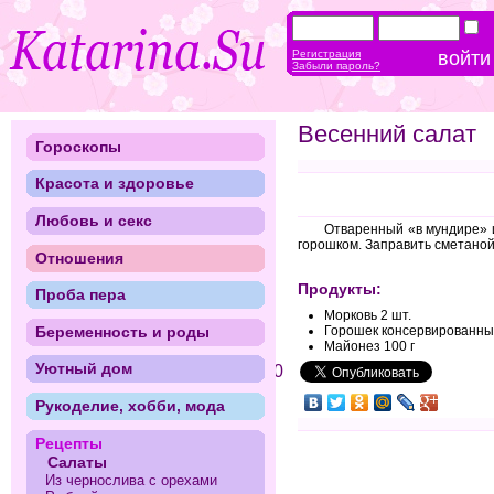
Регистрация
Забыли пароль?
Весенний салат
Гороскопы
Красота и здоровье
Любовь и секс
Отваренный «в мундире» и
горошком. Заправить сметаной
Отношения
Продукты:
Проба пера
Морковь 2 шт.
Горошек консервированный
Беременность и роды
Майонез 100 г
Уютный дом
0
Рукоделие, хобби, мода
Рецепты
Салаты
Из чернослива с орехами