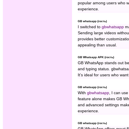
popular among users who wa
experience.
GB whatsapp (гость)
I switched to
gbwhatsapp
ma
Sending large videos witho
provides better customizati
appealing than usual.
GB Whatsapp APK (гость)
GB WhatsApp stands out becau
and typing status. gbwhatsap
It’s ideal for users who wan
GB whatsapp (гость)
With
gbwhatsapp
, I can use
feature alone makes GB Wha
and advanced settings make
experience.
GB whatsapp (гость)
GB WhatsApp offers great fle