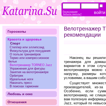
Регистрация
Забыли пароль?
Велотренажер 
Гороскопы
рекомендации
Красота и здоровье
Спорт
Степпер или эллипсоид
Физкультура для похудания
О пользе тренажёров
Наконец вы решили
Термо или компрессионное
белье
тренажера для домаш
Велотренажер TORNEO Jazz
вариантов в этом случ
Упражнения для фигуры
велотренажера можно 
Занятия на велотренажёре
нагрузку, размеры ко
Орбитрек
условиями, а вашим соб
Идеальные ноги
Накачать пресс
Существует множест
В поисках гармонии
производителей, из-за
Особенно, если сум
Любовь и секс
велотренажер, не слишк
вам полезную информац
Отношения
Jazz, который по невысо