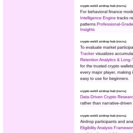
crypto web3 airdrop hub (гость)
For behavioral finance mod
Intelligence Engine
tracks re
patterns.
Professional-Grad
Insights
crypto web3 airdrop hub (гость)
To evaluate market particip
Tracker
visualizes accumulati
Retention Analytics & Long-
for the trusted crypto wallet
every major player, making 
easy to use for beginners.
crypto web3 airdrop hub (гость)
Data-Driven Crypto Resear
rather than narrative-driven
crypto web3 airdrop hub (гость)
Airdrop participants and ana
Eligibility Analysis Framewo