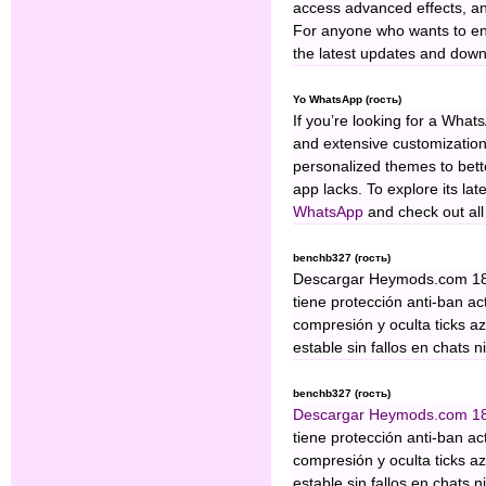
access advanced effects, and
For anyone who wants to enh
the latest updates and down
Yo WhatsApp (гость)
If you’re looking for a What
and extensive customization
personalized themes to bette
app lacks. To explore its lat
WhatsApp
and check out all 
benchb327 (гость)
Descargar Heymods.com 18.
tiene protección anti-ban a
compresión y oculta ticks az
estable sin fallos en chats n
benchb327 (гость)
Descargar Heymods.com 1
tiene protección anti-ban a
compresión y oculta ticks az
estable sin fallos en chats n