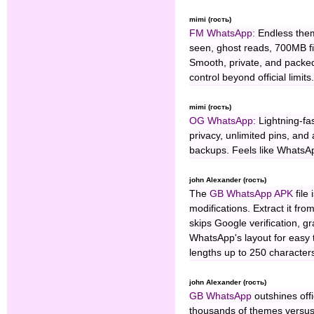
mimi (гость)
FM WhatsApp:
Endless theme
seen, ghost reads, 700MB fi
Smooth, private, and packed
control beyond official limits.
mimi (гость)
OG WhatsApp:
Lightning-fast
privacy, unlimited pins, and 
backups. Feels like WhatsA
john Alexander (гость)
The
GB WhatsApp APK
file
modifications. Extract it fro
skips Google verification, gra
WhatsApp's layout for easy 
lengths up to 250 character
john Alexander (гость)
GB WhatsApp
outshines offi
thousands of themes versus 