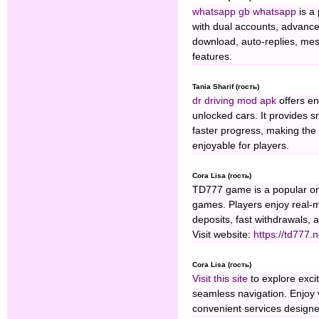
whatsapp gb whatsapp
is a
with dual accounts, advance
download, auto-replies, me
features.
Tania Sharif (гость)
dr driving mod apk
offers en
unlocked cars. It provides 
faster progress, making the 
enjoyable for players.
Cora Lisa (гость)
TD777 game is a popular onli
games. Players enjoy real-
deposits, fast withdrawals,
Visit website:
https://td777.
Cora Lisa (гость)
Visit this site
to explore exci
seamless navigation. Enjoy 
convenient services designe