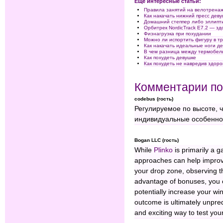
Ещё интересные статьи:
Правила занятий на велотренаж
Как накачать нижний пресс дев
Домашний степпер либо эллипти
Орбитрек NordicTrack E7.2 — зд
Физнагрузка при похудании
Можно ли испортить фигуру в 
Как накачать идеальные ноги д
В чем разница между термобел
Как похудеть девушке
Как похудеть не навредив здор
Комментарии по
codebus (гость)
Регулируемое по высоте, 
индивидуальные особенно
Bogan LLC (гость)
While
Plinko
is primarily a g
approaches can help improv
your drop zone, observing t
advantage of bonuses, you 
potentially increase your w
outcome is ultimately unpred
and exciting way to test your