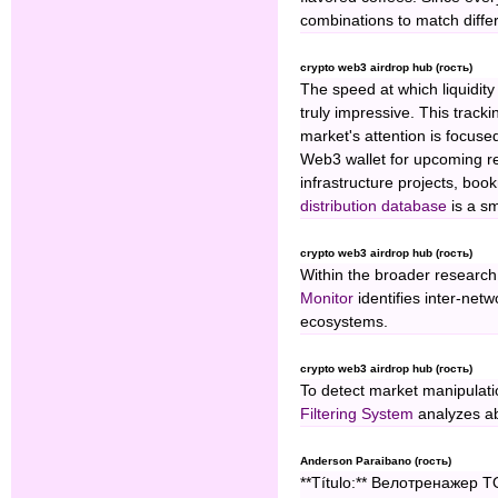
combinations to match diffe
crypto web3 airdrop hub (гость)
The speed at which liquidit
truly impressive. This track
market's attention is focuse
Web3 wallet for upcoming r
infrastructure projects, bo
distribution database
is a s
crypto web3 airdrop hub (гость)
Within the broader research
Monitor
identifies inter-netw
ecosystems.
crypto web3 airdrop hub (гость)
To detect market manipulat
Filtering System
analyzes ab
Anderson Paraibano (гость)
**Título:** Велотренажер