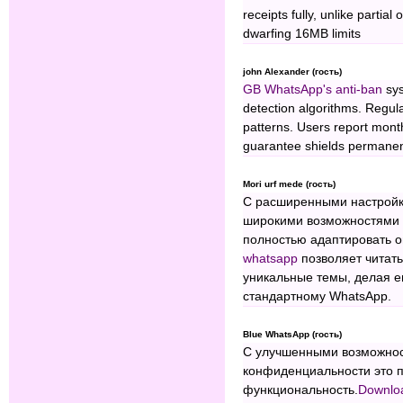
receipts fully, unlike partia
dwarfing 16MB limits
john Alexander (гость)
GB WhatsApp's anti-ban
sys
detection algorithms. Regular
patterns. Users report month
guarantee shields permanen
Mori urf mede (гость)
С расширенными настройк
широкими возможностями 
полностью адаптировать 
whatsapp
позволяет читат
уникальные темы, делая е
стандартному WhatsApp.
Blue WhatsApp (гость)
С улучшенными возможнос
конфиденциальности это п
функциональность.
Downlo