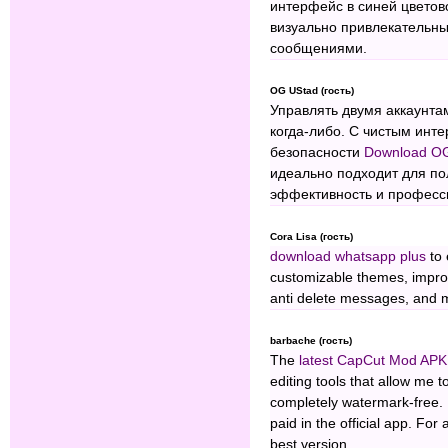
интерфейс в синей цветов
визуально привлекательн
сообщениями.
OG UStad (гость)
Управлять двумя аккаунта
когда-либо. С чистым ин
безопасности
Download O
идеально подходит для по
эффективность и професс
Cora Lisa (гость)
download whatsapp plus
to 
customizable themes, impro
anti delete messages, and ma
barbache (гость)
The
latest CapCut Mod APK
editing tools that allow me t
completely watermark-free. 
paid in the official app. For
best version.