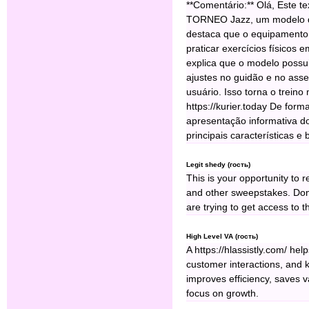
**Comentário:** Olá, Este 
TORNEO Jazz, um modelo de 
destaca que o equipamento
praticar exercícios físicos 
explica que o modelo possui 
ajustes no guidão e no asse
usuário. Isso torna o treino
https://kurier.today De for
apresentação informativa do
principais características e
Legit shedy (гость)
This is your opportunity to 
and other sweepstakes. Don'
are trying to get access to t
High Level VA (гость)
A https://hlassistly.com/ h
customer interactions, and 
improves efficiency, saves 
focus on growth.