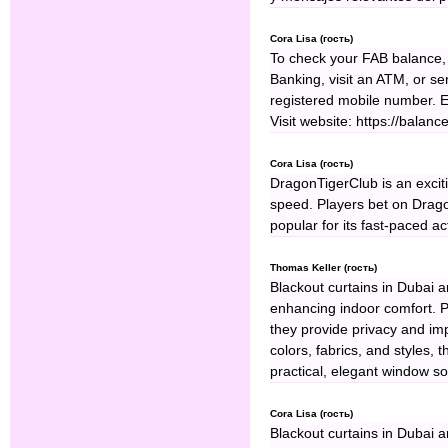
Cora Lisa (гость)
To check your FAB balance,
Banking, visit an ATM, or s
registered mobile number. 
Visit website: https://balan
Cora Lisa (гость)
DragonTigerClub is an excit
speed. Players bet on Dragon,
popular for its fast-paced ac
Thomas Keller (гость)
Blackout curtains in Dubai a
enhancing indoor comfort. Pe
they provide privacy and imp
colors, fabrics, and styles,
practical, elegant window sol
Cora Lisa (гость)
Blackout curtains in Dubai a