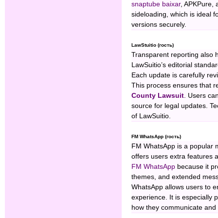
snaptube baixar
, APKPure, 
sideloading, which is ideal 
versions securely.
LawStuitio (гость)
Transparent reporting also 
LawSuitio’s editorial standar
Each update is carefully rev
This process ensures that r
County Lawsuit
. Users ca
source for legal updates. Te
of LawSuitio.
FM WhatsApp (гость)
FM WhatsApp is a popular mo
offers users extra features
FM WhatsApp
because it pr
themes, and extended messag
WhatsApp allows users to en
experience. It is especiall
how they communicate and 