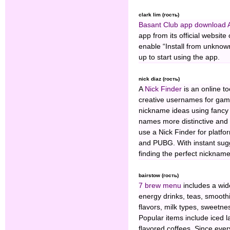
clark lim (гость)
Basant Club app download
app from its official websit
enable “Install from unknown 
up to start using the app.
nick diaz (гость)
A
Nick Finder
is an online to
creative usernames for gami
nickname ideas using fancy 
names more distinctive and
use a Nick Finder for platfo
and PUBG. With instant sugg
finding the perfect nickname
bairstow (гость)
7 brew menu
includes a wide
energy drinks, teas, smooth
flavors, milk types, sweetnes
Popular items include iced l
flavored coffees. Since ever