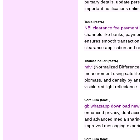
bursary details, update perso
important notifications onlin
Tania (гость)
NBI clearance fee payment
channels like banks, paymen
ensures smooth transactions
clearance application and r
Thomas Keller (гость)
ndvi
(Normalized Difference 
measurement using satellite
biomass, and density by ana
visible red light reflectance.
Cora Lisa (гость)
gb whatsapp download new 
enhanced privacy, dual acco
and advanced media sharing,
improved messaging experi
Cora Lisa (гость)