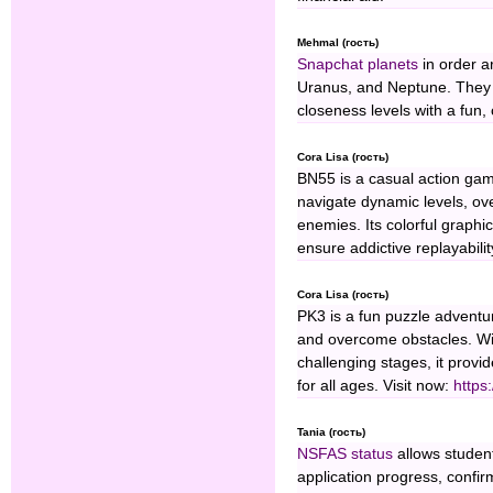
Mehmal (гость)
Snapchat planets
in order a
Uranus, and Neptune. They 
closeness levels with a fun
Cora Lisa (гость)
BN55 is a casual action gam
navigate dynamic levels, ov
enemies. Its colorful graph
ensure addictive replayabili
Cora Lisa (гость)
PK3 is a fun puzzle adventur
and overcome obstacles. Wi
challenging stages, it provi
for all ages. Visit now:
https
Tania (гость)
NSFAS status
allows students
application progress, conf