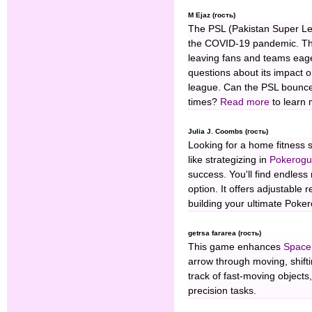
M Ejaz (гость)
The PSL (Pakistan Super Lea
the COVID-19 pandemic. Th
leaving fans and teams eage
questions about its impact o
league. Can the PSL bounce
times?
Read more
to learn 
Julia J. Coombs (гость)
Looking for a home fitness s
like strategizing in
Pokerog
success. You'll find endless
option. It offers adjustable 
building your ultimate Poker
getrsa fararea (гость)
This game enhances
Space
arrow through moving, shift
track of fast-moving objects,
precision tasks.