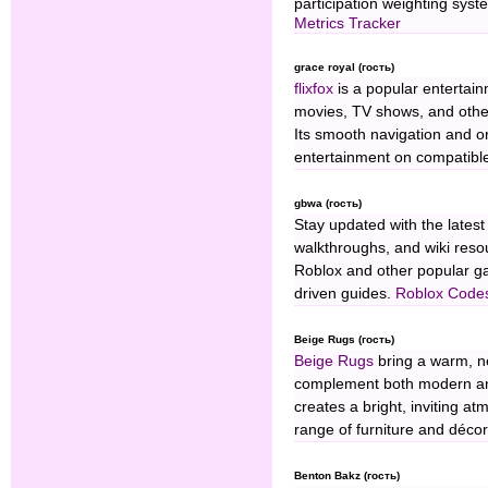
participation weighting syst
Metrics Tracker
grace royal (гость)
flixfox
is a popular entertain
movies, TV shows, and other
Its smooth navigation and or
entertainment on compatible
gbwa (гость)
Stay updated with the late
walkthroughs, and wiki reso
Roblox and other popular ga
driven guides.
Roblox Code
Beige Rugs (гость)
Beige Rugs
bring a warm, ne
complement both modern and t
creates a bright, inviting at
range of furniture and décor
Benton Bakz (гость)