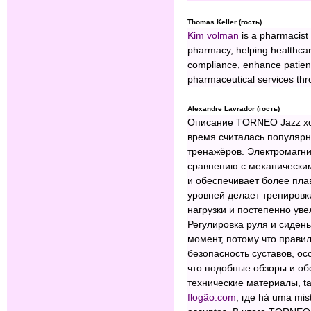
Thomas Keller (гость)
Kim volman
is a pharmacist 
pharmacy, helping healthcar
compliance, enhance patient 
pharmaceutical services thr
Alexandre Lavrador (гость)
Описание TORNEO Jazz хо
время считалась популяр
тренажёров. Электромагни
сравнению с механическим
и обеспечивает более пла
уровней делает тренировк
нагрузки и постепенно уве
Регулировка руля и сиден
момент, потому что прави
безопасность суставов, ос
что подобные обзоры и об
технические материалы, 
flogão.com
, где há uma mis