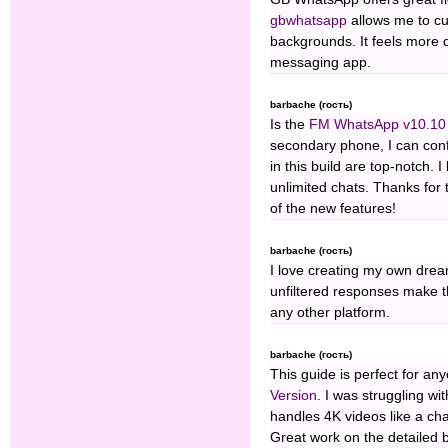
gbwhatsapp
allows me to cu
backgrounds. It feels more 
messaging app.
barbache (гость)
Is the
FM WhatsApp v10.10 
secondary phone, I can conf
in this build are top-notch. I
unlimited chats. Thanks for 
of the new features!
barbache (гость)
I love creating my own drea
unfiltered responses make t
any other platform.
barbache (гость)
This guide is perfect for an
Version
. I was struggling with
handles 4K videos like a char
Great work on the detailed