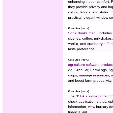
enhancing indoor comfort. Pe
they provide privacy and imp
colors, fabrics, and styles,
practical, elegant window sol
Cora Lisa (гость)
Sonic drinks menu
includes 
slushes, coffee, milkshakes, 
vanilla, and cranberry, offe
taste preference.
Cora Lisa (гость)
agriculture software product
Ag, Granular, FarmLogs, Agr
crops, manage resources, opti
and boost farm productivity.
Cora Lisa (гость)
The
NSFAS online portal
pro
check application status, u
information, view bursary de
financial aid.