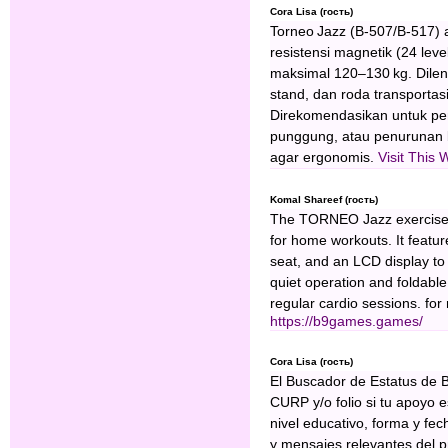
Cora Lisa (гость)
Torneo Jazz (B‑507/B‑517) 
resistensi magnetik (24 lev
maksimal 120–130 kg. Dileng
stand, dan roda transporta
Direkomendasikan untuk pen
punggung, atau penurunan 
agar ergonomis.
Visit This 
Komal Shareef (гость)
The TORNEO Jazz exercise bi
for home workouts. It featur
seat, and an LCD display to 
quiet operation and foldable
regular cardio sessions. for 
https://b9games.games/
Cora Lisa (гость)
El Buscador de Estatus de B
CURP y/o folio si tu apoyo 
nivel educativo, forma y fe
y mensajes relevantes del 