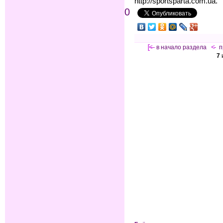
http://sportsparta.com.ua.
0
[<—
в начало раздела
<-
п
7