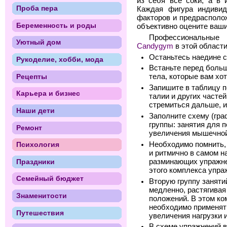
из себя все соки, а в 
Проба пера
Каждая фигура индивид
факторов и предрасполож
Беременность и роды
объективно оцените ваш
Профессиональные 
Уютный дом
Candygym
в этой области
Останьтесь наедине с
Рукоделие, хобби, мода
Встаньте перед боль
Рецепты
тела, которые вам хо
Запишите в таблицу п
Карьера и бизнес
талии и других частей
стремиться дальше, 
Наши дети
Заполните схему (граф
группы: занятия для 
Ремонт
увеличения мышечно
Необходимо помнить,
Психология
и ритмично в самом н
разминающих упражнен
Праздники
этого комплекса упра
Семейный бюджет
Вторую группу заняти
медленно, растягива
Знаменитости
положений. В этом ко
необходимо применят
Путешествия
увеличения нагрузки 
В схеме упражнений в