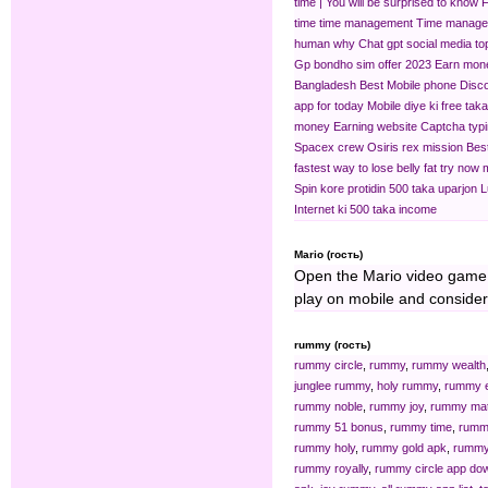
time | You will be surprised to know
F
time time management
Time manage
human
why Chat gpt
social media t
Gp bondho sim offer 2023
Earn mone
Bangladesh
Best Mobile phone Disc
app for today
Mobile diye ki free ta
money Earning website
Captcha typi
Spacex crew
Osiris rex mission
Bes
fastest way to lose belly fat try now
Spin kore protidin 500 taka uparjon
L
Internet ki
500 taka income
Mario (гость)
Open the Mario video game a
play on mobile and consider
rummy (гость)
rummy circle
,
rummy
,
rummy wealth
junglee rummy
,
holy rummy
,
rummy 
rummy noble
,
rummy joy
,
rummy ma
rummy 51 bonus
,
rummy time
,
rumm
rummy holy
,
rummy gold apk
,
rummy 
rummy royally
,
rummy circle app do