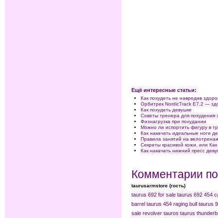
Ещё интересные статьи:
Как похудеть не навредив здор
Орбитрек NordicTrack E7.2 — зд
Как похудеть девушке
Советы тренера для похудения 
Физнагрузка при похудании
Можно ли испортить фигуру в 
Как накачать идеальные ноги д
Правила занятий на велотренаж
Секреты красивой кожи, или Как 
Как накачать нижний пресс дев
Комментарии по
taurusarmstore (гость)
taurus 692 for sale
taurus 692
454 ca
barrel
taurus 454 raging bull
taurus 
sale
revolver tauros
taurus thunderb