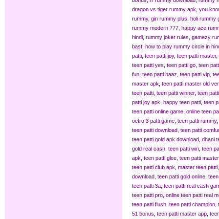
bonus
,
rr rummy download
,
rummy n
dragon vs tiger rummy apk
,
you kn
rummy
,
gin rummy plus
,
holi rummy
rummy modern 777
,
happy ace rum
hindi
,
rummy joker rules
,
gamezy ru
bast
,
how to play rummy circle in hin
patti
,
teen patti joy
,
teen patti master
,
teen patti yes
,
teen patti go
,
teen patt
fun
,
teen patti baaz
,
teen patti vip
,
te
master apk
,
teen patti master old ve
teen patti
,
teen patti winner
,
teen patt
patti joy apk
,
happy teen patti
,
teen p
teen patti online game
,
online teen pat
octro 3 patti game
,
teen patti rummy
teen patti download
,
teen patti comfu
teen patti gold apk download
,
dhani t
gold real cash
,
teen patti win
,
teen pa
apk
,
teen patti glee
,
teen patti maste
teen patti club apk
,
master teen patti
download
,
teen patti gold online
,
teen
teen patti 3a
,
teen patti real cash ga
teen patti pro
,
online teen patti real 
teen patti flush
,
teen patti champion
,
51 bonus
,
teen patti master app
,
tee