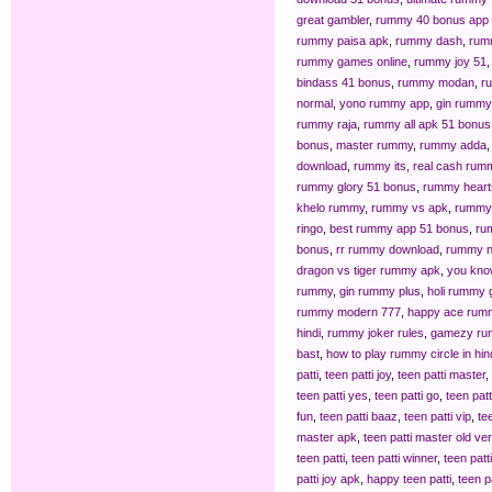
great gambler
,
rummy 40 bonus app l
rummy paisa apk
,
rummy dash
,
rum
rummy games online
,
rummy joy 51
bindass 41 bonus
,
rummy modan
,
r
normal
,
yono rummy app
,
gin rummy
rummy raja
,
rummy all apk 51 bonus
bonus
,
master rummy
,
rummy adda
download
,
rummy its
,
real cash rum
rummy glory 51 bonus
,
rummy heart
khelo rummy
,
rummy vs apk
,
rummy 
ringo
,
best rummy app 51 bonus
,
ru
bonus
,
rr rummy download
,
rummy n
dragon vs tiger rummy apk
,
you kn
rummy
,
gin rummy plus
,
holi rummy
rummy modern 777
,
happy ace rum
hindi
,
rummy joker rules
,
gamezy ru
bast
,
how to play rummy circle in hin
patti
,
teen patti joy
,
teen patti master
,
teen patti yes
,
teen patti go
,
teen patt
fun
,
teen patti baaz
,
teen patti vip
,
te
master apk
,
teen patti master old ve
teen patti
,
teen patti winner
,
teen patt
patti joy apk
,
happy teen patti
,
teen p