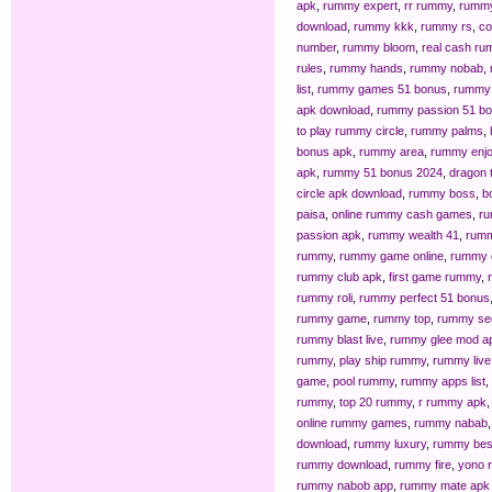
apk
,
rummy expert
,
rr rummy
,
rummy
download
,
rummy kkk
,
rummy rs
,
co
number
,
rummy bloom
,
real cash r
rules
,
rummy hands
,
rummy nobab
,
list
,
rummy games 51 bonus
,
rummy 
apk download
,
rummy passion 51 b
to play rummy circle
,
rummy palms
,
bonus apk
,
rummy area
,
rummy enj
apk
,
rummy 51 bonus 2024
,
dragon 
circle apk download
,
rummy boss
,
b
paisa
,
online rummy cash games
,
ru
passion apk
,
rummy wealth 41
,
rum
rummy
,
rummy game online
,
rummy c
rummy club apk
,
first game rummy
,
rummy roli
,
rummy perfect 51 bonus
rummy game
,
rummy top
,
rummy se
rummy blast live
,
rummy glee mod a
rummy
,
play ship rummy
,
rummy live
game
,
pool rummy
,
rummy apps list
,
rummy
,
top 20 rummy
,
r rummy apk
online rummy games
,
rummy nabab
download
,
rummy luxury
,
rummy bes
rummy download
,
rummy fire
,
yono 
rummy nabob app
,
rummy mate apk