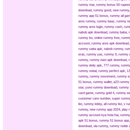
rummy mat
,
rummy bonus 50 rupees
download
,
rummy good
,
new rummy
rummy app 51 bonus
,
rummy all ga
ares rummy
,
rummy baaz
,
rummy n
rummy ares login
,
rummy cash
,
rum
nabob apk download
,
rummy baba
,
rummy bo
,
online rummy free
,
rummy
account
,
rummy ares apk download
rummy satta apk
,
nabob rummy
,
rum
eras
,
rummy yas
,
rummy 9
,
rummy 
rummy
,
rummy east apk download
,
r
rummy deity apk
,
777 rummy
,
rummy
rummy nobal
,
rummy perfect apk
,
1
rummy
,
rummy movement
,
rummy ea
51 bonus
,
rummy wallet
,
a23 rummy 
star
,
yono rummy download
,
rummy g
card game
,
rummy gold 4
,
rummy we
customer care number
,
super rumm
list
,
rummy lobby
,
all rummy list
,
v r
rummy
,
new rummy app 2024
,
play 
rummy account kya hota hai
,
rummy 
apk 51 bonus
,
rummy 51 bonus app
download
,
ola rummy
,
rummy noble 