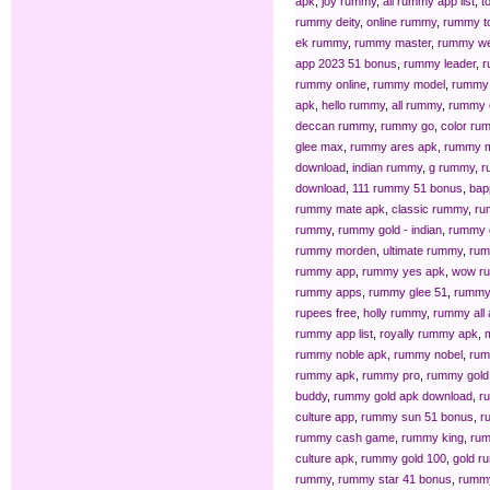
apk
,
joy rummy
,
all rummy app list
,
t
rummy deity
,
online rummy
,
rummy t
ek rummy
,
rummy master
,
rummy we
app 2023 51 bonus
,
rummy leader
,
r
rummy online
,
rummy model
,
rummy 
apk
,
hello rummy
,
all rummy
,
rummy 
deccan rummy
,
rummy go
,
color ru
glee max
,
rummy ares apk
,
rummy 
download
,
indian rummy
,
g rummy
,
r
download
,
111 rummy 51 bonus
,
bap
rummy mate apk
,
classic rummy
,
ru
rummy
,
rummy gold - indian
,
rummy 
rummy morden
,
ultimate rummy
,
ru
rummy app
,
rummy yes apk
,
wow r
rummy apps
,
rummy glee 51
,
rummy 
rupees free
,
holly rummy
,
rummy all a
rummy app list
,
royally rummy apk
,
rummy noble apk
,
rummy nobel
,
rum
rummy apk
,
rummy pro
,
rummy gold
buddy
,
rummy gold apk download
,
r
culture app
,
rummy sun 51 bonus
,
r
rummy cash game
,
rummy king
,
rum
culture apk
,
rummy gold 100
,
gold r
rummy
,
rummy star 41 bonus
,
rummy