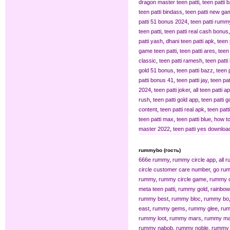
dragon master teen patti
,
teen patti 
teen patti bindass
,
teen patti new ga
patti 51 bonus 2024
,
teen patti rumm
teen patti
,
teen patti real cash bonus
patti yash
,
dhani teen patti apk
,
teen 
game teen patti
,
teen patti ares
,
teen 
classic
,
teen patti ramesh
,
teen patti 
gold 51 bonus
,
teen patti bazz
,
teen 
patti bonus 41
,
teen patti jay
,
teen pat
2024
,
teen patti joker
,
all teen patti a
rush
,
teen patti gold app
,
teen patti 
content
,
teen patti real apk
,
teen patt
teen patti max
,
teen patti blue
,
how to
master 2022
,
teen patti yes downloa
rummybo (гость)
666e rummy
,
rummy circle app
,
all 
circle customer care number
,
go ru
rummy
,
rummy circle game
,
rummy ci
meta teen patti
,
rummy gold
,
rainbo
rummy best
,
rummy bloc
,
rummy bo
east
,
rummy gems
,
rummy glee
,
ru
rummy loot
,
rummy mars
,
rummy ma
rummy nabob
,
rummy noble
,
rummy 