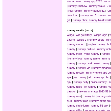
arena
|
new rummy app 2023
|
rumm
|
rummy rainbow
|
rummy wake
|
7 
|
real rummy
|
rummy bonus 51
|
rum
download
|
rummy sun 51 bonus do
gilli
|
rummy bhai
|
rummy blast world
rummy wealth (гость)
wingo
|
win go lottery
|
wingo login
|
w
casino
|
wingo 2
|
rummy circle
|
ru
rummy modern
|
junglee rummy
|
ho
rummy
|
rummy culture
|
rummy nob
rummy meet
|
yono rummy
|
rummy 
|
rummy loot
|
rummy game
|
rummy 
rummy
|
rummy best
|
royal rummy
rummy
|
rummy vip
|
rummy modern
rummy royally
|
rummy circle app d
apk
|
joy rummy
|
all rummy app list
apk
|
rummy deity
|
online rummy
|
r
rummy rules
|
ek rummy
|
rummy ma
passion
|
new rummy app 2023 51 b
rummy rani
|
rummy list
|
rummy onli
club
|
rummy bloc
|
rummy circle ap
rummy circle login
|
rummy 51 apk
|
rummy all list
|
yono rummy apk
|
ru