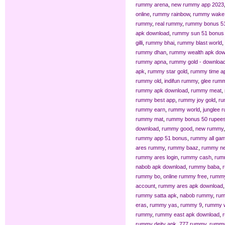
rummy arena
,
new rummy app 2023
online
,
rummy rainbow
,
rummy wake
rummy
,
real rummy
,
rummy bonus 5
apk download
,
rummy sun 51 bonus
gilli
,
rummy bhai
,
rummy blast world
,
rummy dhan
,
rummy wealth apk dow
rummy apna
,
rummy gold - download
apk
,
rummy star gold
,
rummy time a
rummy old
,
indifun rummy
,
glee rum
rummy apk download
,
rummy meat
,
rummy best app
,
rummy joy gold
,
ru
rummy earn
,
rummy world
,
junglee 
rummy mat
,
rummy bonus 50 rupees
download
,
rummy good
,
new rummy
rummy app 51 bonus
,
rummy all ga
ares rummy
,
rummy baaz
,
rummy n
rummy ares login
,
rummy cash
,
rum
nabob apk download
,
rummy baba
,
rummy bo
,
online rummy free
,
rummy
account
,
rummy ares apk download
rummy satta apk
,
nabob rummy
,
rum
eras
,
rummy yas
,
rummy 9
,
rummy 
rummy
,
rummy east apk download
,
r
rummy deity apk
,
777 rummy
,
rummy