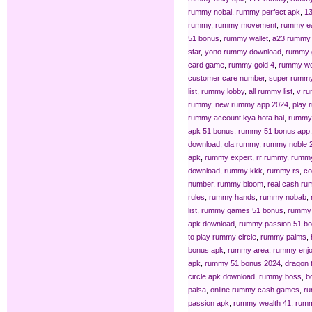
rummy nobal
,
rummy perfect apk
,
1
rummy
,
rummy movement
,
rummy ea
51 bonus
,
rummy wallet
,
a23 rummy 
star
,
yono rummy download
,
rummy g
card game
,
rummy gold 4
,
rummy we
customer care number
,
super rumm
list
,
rummy lobby
,
all rummy list
,
v r
rummy
,
new rummy app 2024
,
play 
rummy account kya hota hai
,
rummy 
apk 51 bonus
,
rummy 51 bonus app
download
,
ola rummy
,
rummy noble 
apk
,
rummy expert
,
rr rummy
,
rummy
download
,
rummy kkk
,
rummy rs
,
co
number
,
rummy bloom
,
real cash r
rules
,
rummy hands
,
rummy nobab
,
list
,
rummy games 51 bonus
,
rummy 
apk download
,
rummy passion 51 b
to play rummy circle
,
rummy palms
,
bonus apk
,
rummy area
,
rummy enj
apk
,
rummy 51 bonus 2024
,
dragon 
circle apk download
,
rummy boss
,
b
paisa
,
online rummy cash games
,
ru
passion apk
,
rummy wealth 41
,
rum