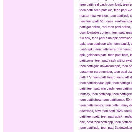
teen patti real cash download
,
teen pa
teen patti
,
teen patti ola
,
teen patti w
master new version
,
teen patti jodi
,
t
new teen patti 51 bonus
,
real teen pa
patti get online
,
real teen patti online
,
downloadable content
,
teen patti ma
fun apk
,
teen patti club apk downloa
apk
,
teen patti star win
,
teen patti 3
,
cash apk
,
teen patti hierarchy
,
teen 
apk
,
gold teen patti
,
teen patti best
,
t
patti zone
,
teen patti cash withdrawal
teen patti gold download apk
,
teen pa
customer care number
,
teen patti cl
patti 777
,
teen patti heart
,
teen patti
teen patti bindaas apk
,
teen patti go 
patti
,
teen patti win cash
,
teen patti 
fantasy
,
teen patti pop
,
teen patti ge
teen patti show
,
teen patti bonus 50
,
teen patti money
,
teen patti rummy 
download
,
new teen patti 2023
,
teen 
patti teen patti
,
teen patti quick
,
andar
one
,
best teen patti app
,
teen patti or
teen patti ludo
,
teen patti 3a downloa