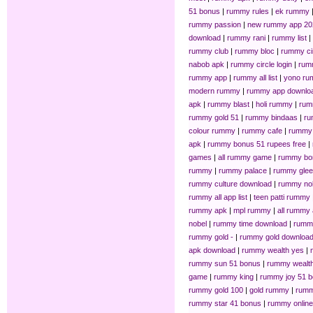
51 bonus
|
rummy rules
|
ek rummy
rummy passion
|
new rummy app 20
download
|
rummy rani
|
rummy list
|
rummy club
|
rummy bloc
|
rummy ci
nabob apk
|
rummy circle login
|
rum
rummy app
|
rummy all list
|
yono ru
modern rummy
|
rummy app downlo
apk
|
rummy blast
|
holi rummy
|
rum
rummy gold 51
|
rummy bindaas
|
ru
colour rummy
|
rummy cafe
|
rummy 
apk
|
rummy bonus 51 rupees free
|
games
|
all rummy game
|
rummy bo
rummy
|
rummy palace
|
rummy glee
rummy culture download
|
rummy no
rummy all app list
|
teen patti rummy
rummy apk
|
mpl rummy
|
all rummy 
nobel
|
rummy time download
|
rummy
rummy gold -
|
rummy gold downloa
apk download
|
rummy wealth yes
|
rummy sun 51 bonus
|
rummy wealt
game
|
rummy king
|
rummy joy 51 
rummy gold 100
|
gold rummy
|
rummy
rummy star 41 bonus
|
rummy onlin