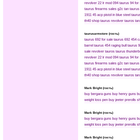
revolver 22 lr mod 094
taurus 94 for
taurus firearms sales
g2c tan
taurus
1911 45 acp pistol in blue steel
tauru
th40
shop taurus
revolver tauros
tar
taurusarmstore (гость)
taurus 692 for sale
taurus 692
454 ca
barrel
taurus 454 raging bull
taurus 
sale
revolver tauros
taurus thunderb
revolver 22 lr mod 094
taurus 94 for
taurus firearms sales
g2c tan
taurus
1911 45 acp pistol in blue steel
tauru
th40
shop taurus
revolver tauros
tar
Mark Bright (гость)
buy bergara guns
buy henry guns
bu
weight loss pen
buy jeeter prerolls s
Mark Bright (гость)
buy bergara guns
buy henry guns
bu
weight loss pen
buy jeeter prerolls s
Mark Bright (гость)