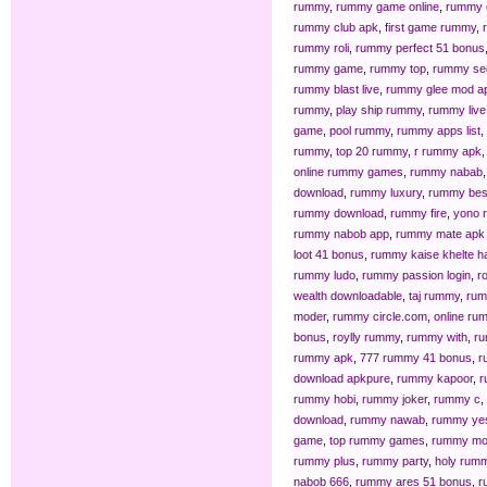
rummy
,
rummy game online
,
rummy c
rummy club apk
,
first game rummy
,
rummy roli
,
rummy perfect 51 bonus
rummy game
,
rummy top
,
rummy se
rummy blast live
,
rummy glee mod a
rummy
,
play ship rummy
,
rummy live
game
,
pool rummy
,
rummy apps list
,
rummy
,
top 20 rummy
,
r rummy apk
online rummy games
,
rummy nabab
download
,
rummy luxury
,
rummy bes
rummy download
,
rummy fire
,
yono 
rummy nabob app
,
rummy mate apk
loot 41 bonus
,
rummy kaise khelte h
rummy ludo
,
rummy passion login
,
r
wealth downloadable
,
taj rummy
,
rum
moder
,
rummy circle.com
,
online ru
bonus
,
roylly rummy
,
rummy with
,
ru
rummy apk
,
777 rummy 41 bonus
,
r
download apkpure
,
rummy kapoor
,
r
rummy hobi
,
rummy joker
,
rummy c
,
download
,
rummy nawab
,
rummy ye
game
,
top rummy games
,
rummy mo
rummy plus
,
rummy party
,
holy rum
nabob 666
,
rummy ares 51 bonus
,
r