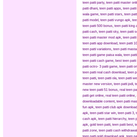
teen patti party
,
teen patti master onl
patti dhani
,
teen patti apps
,
teen patti 
wala game
,
teen patti stars
,
teen patt
patti model
,
teen patti vungo apk
,
tee
teen patti 500 bonus
,
teen patti king
patti cash
,
teen patti sky
,
teen patti 
teen patti master mod apk
,
teen patt
teen patti app download
,
teen patti 
teen patti variations
,
teen patti masta
teen patti game paisa wala
,
teen patt
teen patti cash game
,
best teen patt
patti octro- 3 patti game
,
teen patti 
teen patti real cash download
,
teen pa
teen patti
,
teen patti ola
,
teen patti w
master new version
,
teen patti jodi
,
t
new teen patti 51 bonus
,
real teen pa
patti get online
,
real teen patti online
,
downloadable content
,
teen patti ma
fun apk
,
teen patti club apk downloa
apk
,
teen patti star win
,
teen patti 3
,
cash apk
,
teen patti hierarchy
,
teen 
apk
,
gold teen patti
,
teen patti best
,
t
patti zone
,
teen patti cash withdrawal
teen patti gold download apk
,
teen pa