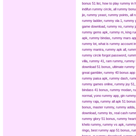
bonus 51 list
,
how to play rummy in h
indifun rummy circle
,
all rummy bonu
jio
,
rummy yeast
,
rummy points
,
all 
rummy ladder
,
rummy ola 1
,
rummy p
game download
,
rummy no
,
rummy j
rummy gems apk
,
rummy m
,
king r
apk
,
rummy bindas
,
rummy mars ap
rummy lot
,
what is rummy account in
rummy mantra
,
rummy apk all
,
rumm
rummy circle forgot password
,
rumm
villa
,
rummy 41
,
ram rummy
,
rummy 
download 51 bonus
,
ultimate rummy
great gambler
,
rummy 40 bonus app l
rummy paisa apk
,
rummy dash
,
rum
rummy games online
,
rummy joy 51
bindass 41 bonus
,
rummy modan
,
r
normal
,
yono rummy app
,
gin rummy
rummy raja
,
rummy all apk 51 bonus
bonus
,
master rummy
,
rummy adda
download
,
rummy its
,
real cash rum
rummy glory 51 bonus
,
rummy heart
khelo rummy
,
rummy vs apk
,
rummy 
ringo
,
best rummy app 51 bonus
,
ru