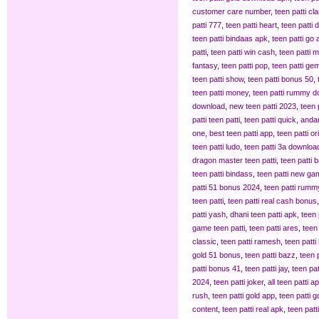
customer care number
,
teen patti cl
patti 777
,
teen patti heart
,
teen patti
teen patti bindaas apk
,
teen patti go 
patti
,
teen patti win cash
,
teen patti 
fantasy
,
teen patti pop
,
teen patti ge
teen patti show
,
teen patti bonus 50
,
teen patti money
,
teen patti rummy 
download
,
new teen patti 2023
,
teen 
patti teen patti
,
teen patti quick
,
andar
one
,
best teen patti app
,
teen patti or
teen patti ludo
,
teen patti 3a downloa
dragon master teen patti
,
teen patti 
teen patti bindass
,
teen patti new ga
patti 51 bonus 2024
,
teen patti rumm
teen patti
,
teen patti real cash bonus
patti yash
,
dhani teen patti apk
,
teen 
game teen patti
,
teen patti ares
,
teen 
classic
,
teen patti ramesh
,
teen patti 
gold 51 bonus
,
teen patti bazz
,
teen 
patti bonus 41
,
teen patti jay
,
teen pat
2024
,
teen patti joker
,
all teen patti a
rush
,
teen patti gold app
,
teen patti 
content
,
teen patti real apk
,
teen patt