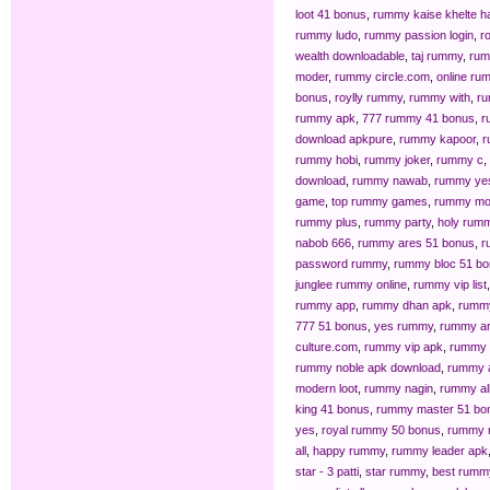
loot 41 bonus
,
rummy kaise khelte h
rummy ludo
,
rummy passion login
,
r
wealth downloadable
,
taj rummy
,
rum
moder
,
rummy circle.com
,
online ru
bonus
,
roylly rummy
,
rummy with
,
ru
rummy apk
,
777 rummy 41 bonus
,
r
download apkpure
,
rummy kapoor
,
r
rummy hobi
,
rummy joker
,
rummy c
,
download
,
rummy nawab
,
rummy ye
game
,
top rummy games
,
rummy mo
rummy plus
,
rummy party
,
holy rum
nabob 666
,
rummy ares 51 bonus
,
r
password rummy
,
rummy bloc 51 b
junglee rummy online
,
rummy vip list
rummy app
,
rummy dhan apk
,
rummy
777 51 bonus
,
yes rummy
,
rummy a
culture.com
,
rummy vip apk
,
rummy 
rummy noble apk download
,
rummy 
modern loot
,
rummy nagin
,
rummy al
king 41 bonus
,
rummy master 51 bo
yes
,
royal rummy 50 bonus
,
rummy 
all
,
happy rummy
,
rummy leader apk
star - 3 patti
,
star rummy
,
best rumm