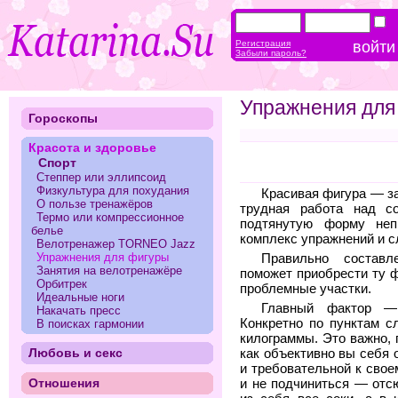
Регистрация
Забыли пароль?
Упражнения для
Гороскопы
Красота и здоровье
Спорт
Степпер или эллипсоид
Физкультура для похудания
Красивая фигура — за
О пользе тренажёров
трудная работа над с
Термо или компрессионное
подтянутую форму неп
белье
комплекс упражнений и с
Велотренажер TORNEO Jazz
Упражнения для фигуры
Правильно составл
Занятия на велотренажёре
поможет приобрести ту ф
Орбитрек
проблемные участки.
Идеальные ноги
Главный фактор — 
Накачать пресс
Конкретно по пунктам с
В поисках гармонии
килограммы. Это важно, 
Любовь и секс
как объективно вы себя 
и требовательной к свое
Отношения
и не подчиниться — от