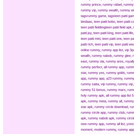
rummy prince
,
rummy rafael
,
rummy 
rummy vip
,
rummy wealth
,
rummy w
tagsrummy game
,
tagsteen patti ga
bindaas
,
teen patti bobo
,
teen patti c
teen patti fieldimgteen patti field apk
,
patti joy
,
teen patti king
,
teen patti life
teen patti mini
,
teen patti one
,
teen pa
patti rich
,
teen patti vip
,
teen patti we
online rummy
,
rummy app list
,
vip 3pa
wealth
,
rummy nabob
,
rummy glee
,
east
,
rummy ola
,
rummy ares
,
royal
rummy perfect
,
all rummy app
,
rumm
star
,
rummy yes
,
rummy golds
,
rumm
app
,
rummy app
,
a23 rummy
,
rummy
rummy satta
,
vip rummy
,
rummy vip
rummy 51 bonus
,
rummy mars
,
rum
holy rummy apk
,
all rummy app list 
apk
,
rummy meta
,
rummy all
,
rummy
star apk
,
rummy circle download
,
ru
rummy circle app
,
rummy club
,
rumm
apk
,
rummy nabob apk
,
rummy circle
new rummy app
,
rummy all list
,
yono
moment
,
modern rummy
,
rummy app