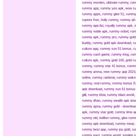
rummy morden
,
ultimate rummy
,
ru
rummy app
,
rummy yes apk
,
wow r
rummy apps
,
rummy glee 51
,
rummy 
rupees free
,
holly rummy
,
rummy all a
rummy app list
,
royally rummy apk
,
rummy noble apk
,
rummy nobel
,
rum
rummy apk
,
rummy pro
,
rummy gold
buddy
,
rummy gold apk download
,
r
culture app
,
rummy sun 51 bonus
,
r
rummy cash game
,
rummy king
,
rum
culture apk
,
rummy gold 100
,
gold r
rummy
,
rummy star 41 bonus
,
rummy
rummy arena
,
new rummy app 2023
online
,
rummy rainbow
,
rummy wake
rummy
,
real rummy
,
rummy bonus 5
apk download
,
rummy sun 51 bonus
gilli
,
rummy bhai
,
rummy blast world
,
rummy dhan
,
rummy wealth apk dow
rummy apna
,
rummy gold - download
apk
,
rummy star gold
,
rummy time a
rummy old
,
indifun rummy
,
glee rum
rummy apk download
,
rummy meat
,
rummy best app
,
rummy joy gold
,
ru
rummy earn
,
rummy world
,
junglee 