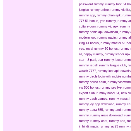
password rummy
,
rummy bloc 51 b
junglee rummy online
,
rummy vip list
rummy app
,
rummy dhan apk
,
rummy
777 51 bonus
,
yes rummy
,
rummy a
culture.com
,
rummy vip apk
,
rummy 
rummy noble apk download
,
rummy 
modern loot
,
rummy nagin
,
rummy al
king 41 bonus
,
rummy master 51 bo
yes
,
royal rummy 50 bonus
,
rummy 
all
,
happy rummy
,
rummy leader apk
star - 3 patti
,
star rummy
,
best rumm
rummy list all
,
rummy league club
,
r
wealth 7777
,
rummy loot apk downlo
rummy circle login with mobile numb
rummy online cash
,
rummy vip withd
vip 500 bonus
,
rummy pro live
,
rumm
expert club
,
rummy nobel 51
,
new r
rummy cash games
,
rummy mass
,
rummy joy app download
,
rummy eas
rummy satta 555
,
rummy and
,
rummy
rummy
,
rummy mate download
,
rumm
rummy
,
rummy esat
,
rummy ace
,
ru
in hindi
,
magic rummy
,
ac23 rummy
,