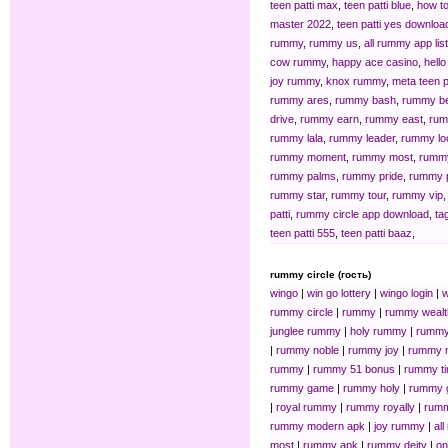
teen patti max
,
teen patti blue
,
how to
master 2022
,
teen patti yes downloa
rummy
,
rummy us
,
all rummy app list
cow rummy
,
happy ace casino
,
hell
joy rummy
,
knox rummy
,
meta teen p
rummy ares
,
rummy bash
,
rummy b
drive
,
rummy earn
,
rummy east
,
ru
rummy lala
,
rummy leader
,
rummy lo
rummy moment
,
rummy most
,
rumm
rummy palms
,
rummy pride
,
rummy 
rummy star
,
rummy tour
,
rummy vip
patti
,
rummy circle app download
,
ta
teen patti 555
,
teen patti baaz
,
rummy circle (гость)
wingo
|
win go lottery
|
wingo login
|
w
rummy circle
|
rummy
|
rummy wealt
junglee rummy
|
holy rummy
|
rummy
|
rummy noble
|
rummy joy
|
rummy 
rummy
|
rummy 51 bonus
|
rummy t
rummy game
|
rummy holy
|
rummy g
|
royal rummy
|
rummy royally
|
rumm
rummy modern apk
|
joy rummy
|
all
most
|
rummy apk
|
rummy deity
|
on