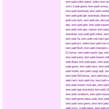
teen patti online game
,
online teen pat
octro 3 patti game
,
teen patti rummy
teen patti download
,
teen patti comfu
teen patti gold apk download
,
dhani t
gold real cash
,
teen patti win
,
teen pa
apk
,
teen patti glee
,
teen patti maste
teen patti club apk
,
master teen patti
download
,
teen patti gold online
,
teen
teen patti 3a
,
teen patti real cash ga
teen patti pro
,
online teen patti real 
teen patti flush
,
teen patti champion
,
51 bonus
,
teen patti master app
,
tee
teen patti party
,
teen patti master onl
patti dhani
,
teen patti apps
,
teen patti 
wala game
,
teen patti stars
,
teen patt
patti model
,
teen patti vungo apk
,
tee
teen patti 500 bonus
,
teen patti king
patti cash
,
teen patti sky
,
teen patti 
teen patti master mod apk
,
teen patt
teen patti app download
,
teen patti 
teen patti variations
,
teen patti masta
teen patti game paisa wala
,
teen patt
teen patti cash game
,
best teen patt
patti octro- 3 patti game
,
teen patti 