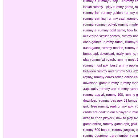
rummy s
,
rummy k
,
top 10 rummy c
indian rummy - play rummy game
,
r
rummy link
,
rummy golden
,
rummy n
rummy earning
,
rummy cash game 
rummy
,
rummy rocket
,
rummy moder
rummy a
,
rummy gold game
,
how to 
ace2three similar games
,
rummy ho
cash games
,
rummy rafael
,
rummy f
cash game
,
rummy moden
,
rummy ho
bonus apk download
,
roally rummy
,
play rummy win cash
,
rummy most 5
rummy most apk
,
best rummy app lis
between rummy and rummy 500
,
a2
royaly
,
rummy cards order
,
online c
download
,
game rummy
,
rummy mee
aap
,
lucky rummy apk
,
rummy ramb
rummy app all
,
rummy 100
,
rummy g
download
,
rummy yes apk 51 bonus
gold
,
free rummy
,
real rummy apk
,
r
cards are dealt to each player
,
rummy
dealt to each player?
,
how to play a2
game online
,
rummy game apk
,
gold
rummy 600 bonus
,
rummy junglee
,
e
rummy customer care number
,
rumm