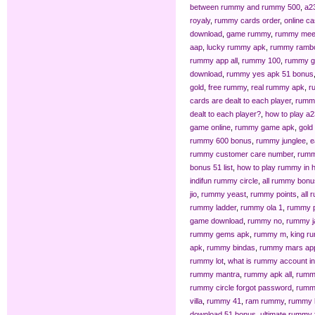
between rummy and rummy 500
,
a2
royaly
,
rummy cards order
,
online c
download
,
game rummy
,
rummy mee
aap
,
lucky rummy apk
,
rummy ramb
rummy app all
,
rummy 100
,
rummy g
download
,
rummy yes apk 51 bonus
gold
,
free rummy
,
real rummy apk
,
r
cards are dealt to each player
,
rummy
dealt to each player?
,
how to play a2
game online
,
rummy game apk
,
gold
rummy 600 bonus
,
rummy junglee
,
e
rummy customer care number
,
rumm
bonus 51 list
,
how to play rummy in h
indifun rummy circle
,
all rummy bonu
jio
,
rummy yeast
,
rummy points
,
all 
rummy ladder
,
rummy ola 1
,
rummy p
game download
,
rummy no
,
rummy j
rummy gems apk
,
rummy m
,
king r
apk
,
rummy bindas
,
rummy mars ap
rummy lot
,
what is rummy account in
rummy mantra
,
rummy apk all
,
rumm
rummy circle forgot password
,
rumm
villa
,
rummy 41
,
ram rummy
,
rummy 
download 51 bonus
,
ultimate rummy