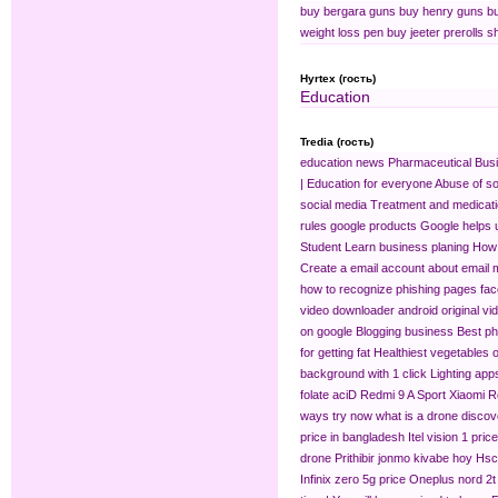
buy bergara guns
buy henry guns
bu
weight loss pen
buy jeeter prerolls s
Hyrtex (гость)
Education
Tredia (гость)
education news
Pharmaceutical Bus
| Education for everyone
Abuse of s
social media
Treatment and medicat
rules
google products
Google helps u
Student
Learn business planing
How 
Create a email account
about email 
how to recognize phishing pages fa
video downloader
android original v
on google
Blogging business
Best ph
for getting fat
Healthiest vegetables 
background with 1 click
Lighting app
folate aciD
Redmi 9 A Sport
Xiaomi R
ways try now
what is a drone discov
price in bangladesh
Itel vision 1 price
drone
Prithibir jonmo kivabe hoy
Hsc 
Infinix zero 5g price
Oneplus nord 2t