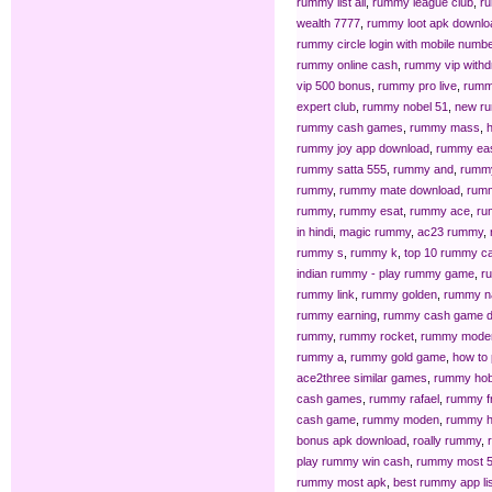
rummy list all
,
rummy league club
,
r
wealth 7777
,
rummy loot apk downlo
rummy circle login with mobile numb
rummy online cash
,
rummy vip withd
vip 500 bonus
,
rummy pro live
,
rumm
expert club
,
rummy nobel 51
,
new r
rummy cash games
,
rummy mass
,
rummy joy app download
,
rummy eas
rummy satta 555
,
rummy and
,
rummy
rummy
,
rummy mate download
,
rumm
rummy
,
rummy esat
,
rummy ace
,
ru
in hindi
,
magic rummy
,
ac23 rummy
,
rummy s
,
rummy k
,
top 10 rummy c
indian rummy - play rummy game
,
r
rummy link
,
rummy golden
,
rummy n
rummy earning
,
rummy cash game 
rummy
,
rummy rocket
,
rummy moder
rummy a
,
rummy gold game
,
how to 
ace2three similar games
,
rummy ho
cash games
,
rummy rafael
,
rummy f
cash game
,
rummy moden
,
rummy ho
bonus apk download
,
roally rummy
,
play rummy win cash
,
rummy most 5
rummy most apk
,
best rummy app lis