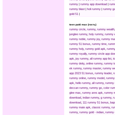
rummy
|
rummy app download
|
rum
rummy blast
|
holi rummy
|
rummy g
gold 51
|
teen patti max (гость)
rummy circle
,
rummy
,
rummy wealth
junglee rummy
,
holy rummy
,
rummy 
rummy noble
,
rummy joy
,
rummy ma
rummy 51 bonus
,
rummy time
,
rumm
rummy holy
,
rummy gold apk
,
rummy 
rummy royally
,
rummy circle app do
apk
,
joy rummy
,
all rummy app list
,
t
rummy deity
,
online rummy
,
rummy t
ek rummy
,
rummy master
,
rummy we
app 2023 51 bonus
,
rummy leader
,
r
rummy online
,
rummy model
,
rummy 
apk
,
hello rummy
,
all rummy
,
rummy 
deccan rummy
,
rummy go
,
color ru
glee max
,
rummy ares apk
,
rummy 
download
,
indian rummy
,
g rummy
,
r
download
,
111 rummy 51 bonus
,
bap
rummy mate apk
,
classic rummy
,
ru
rummy
,
rummy gold - indian
,
rummy 