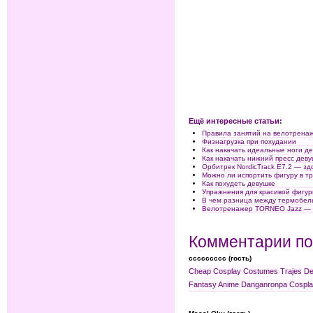
Ещё интересные статьи:
Правила занятий на велотренаж
Физнагрузка при похудании
Как накачать идеальные ноги д
Как накачать нижний пресс дев
Орбитрек NordicTrack E7.2 — зд
Можно ли испортить фигуру в 
Как похудеть девушке
Упражнения для красивой фигу
В чем разница между термобел
Велотренажер TORNEO Jazz — 
Комментарии по
ccccccccc (гость)
Cheap Cosplay Costumes
Trajes D
Fantasy Anime
Danganronpa Cospl