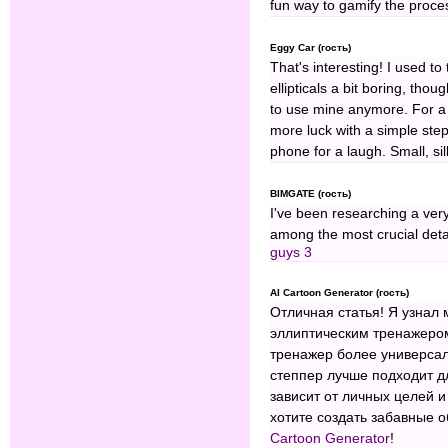
fun way to gamify the proce
Eggy Car (гость)
That's interesting! I used to 
ellipticals a bit boring, thou
to use mine anymore. For a 
more luck with a simple ste
phone for a laugh. Small, si
BIMGATE (гость)
I've been researching a very 
among the most crucial detai
guys 3
AI Cartoon Generator (гость)
Отличная статья! Я узнал 
эллиптическим тренажером
тренажер более универсал
степпер лучше подходит дл
зависит от личных целей и
хотите создать забавные 
Cartoon Generator
!