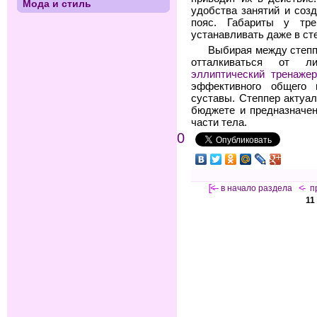
Мода и стиль
удобства занятий и соз
пояс. Габариты у тр
устанавливать даже в ст
Выбирая между степп
отталкиваться от л
эллиптический тренаже
эффективного общего 
суставы. Степпер актуа
бюджете и предназначе
части тела.
0
[<—
в начало раздела
<-
п
11