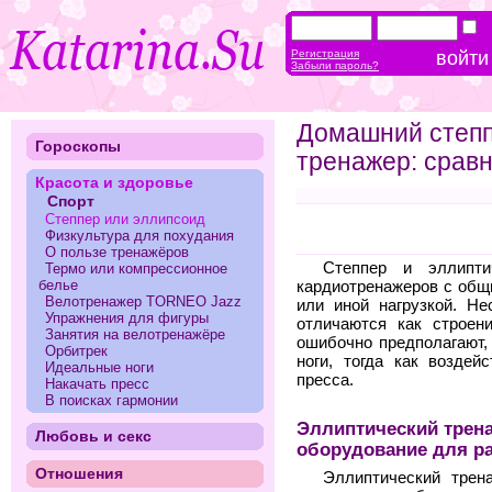
Регистрация
Забыли пароль?
Домашний степп
Гороскопы
тренажер: сравн
Красота и здоровье
Спорт
Степпер или эллипсоид
Физкультура для похудания
О пользе тренажёров
Степпер и эллипти
Термо или компрессионное
белье
кардиотренажеров с общ
Велотренажер TORNEO Jazz
или иной нагрузкой. Н
Упражнения для фигуры
отличаются как строен
Занятия на велотренажёре
ошибочно предполагают,
Орбитрек
ноги, тогда как возде
Идеальные ноги
пресса.
Накачать пресс
В поисках гармонии
Эллиптический трен
Любовь и секс
оборудование для р
Отношения
Эллиптический трен