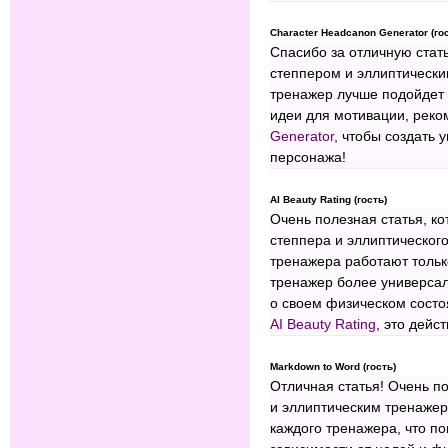
Character Headcanon Generator (го
Спасибо за отличную стат
степпером и эллиптически
тренажер лучше подойдет 
идеи для мотивации, реко
Generator
, чтобы создать
персонажа!
AI Beauty Rating (гость)
Очень полезная статья, к
степпера и эллиптического
тренажера работают тольк
тренажер более универса
о своем физическом состо
AI Beauty Rating
, это дейс
Markdown to Word (гость)
Отличная статья! Очень п
и эллиптическим тренаже
каждого тренажера, что п