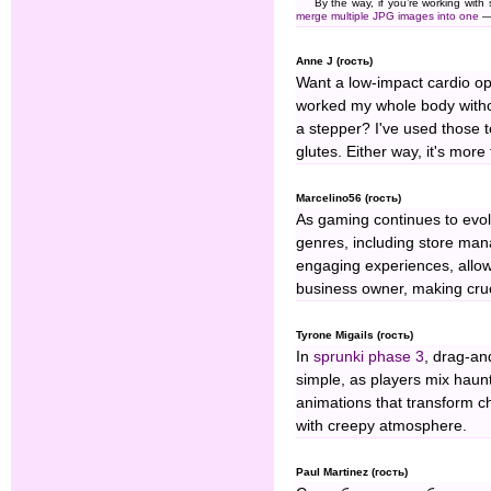
By the way, if you’re working with
merge multiple JPG images into one
— 
Anne J (гость)
Want a low-impact cardio opt
worked my whole body withou
a stepper? I've used those t
glutes. Either way, it's more
Marcelino56 (гость)
As gaming continues to evolv
genres, including store m
engaging experiences, allow
business owner, making cruci
Tyrone Migails (гость)
In
sprunki phase 3
, drag-an
simple, as players mix haunt
animations that transform che
with creepy atmosphere.
Paul Martinez (гость)