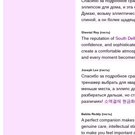
Спасибо за подробное сра
эллипсом для дома, и эта 
Думаю, возьму эллиптическ
спиной, а он более щадящ
Sheetal Roy (гость)
The reputation of
South Del
confidence, and sophistica
create a comfortable atmos
and every moment becomes
Joseph Lee (гость)
Спасибо за подробное сра
тренажер выбрать для квар
меньше места, а эллипс д
разбираться дальше, но с
различиях!
소액결제 현금화
Babita Reddy (гость)
A perfect companion makes
genuine care, intellectual s
to make you feel important a