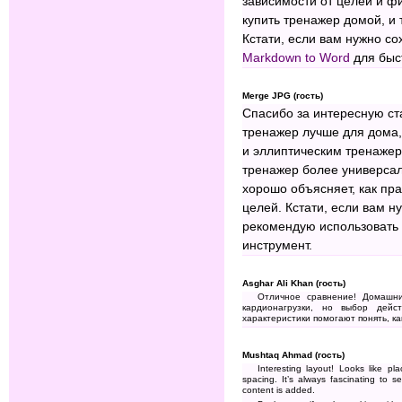
зависимости от целей и ф
купить тренажер домой, и 
Кстати, если вам нужно со
Markdown to Word
для быс
Merge JPG (гость)
Спасибо за интересную ста
тренажер лучше для дома,
и эллиптическим тренажер
тренажер более универсал
хорошо объясняет, как пр
целей. Кстати, если вам н
рекомендую использовать
инструмент.
Asghar Ali Khan (гость)
Отличное сравнение! Домашн
кардионагрузки, но выбор дейс
характеристики помогают понять, к
Mushtaq Ahmad (гость)
Interesting layout! Looks like p
spacing. It’s always fascinating to
content is added.