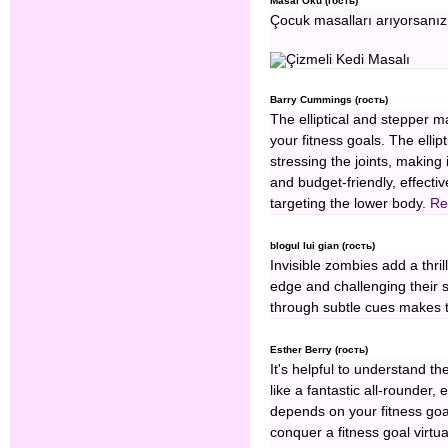
Masal Oku (гость)
Çocuk masalları arıyorsanı
Barry Cummings (гость)
The elliptical and stepper 
your fitness goals. The ellipt
stressing the joints, making
and budget-friendly, effectiv
targeting the lower body.
Re
blogul lui gian (гость)
Invisible zombies add a thril
edge and challenging their 
through subtle cues makes 
Esther Berry (гость)
It's helpful to understand th
like a fantastic all-rounder,
depends on your fitness goa
conquer a fitness goal virtu