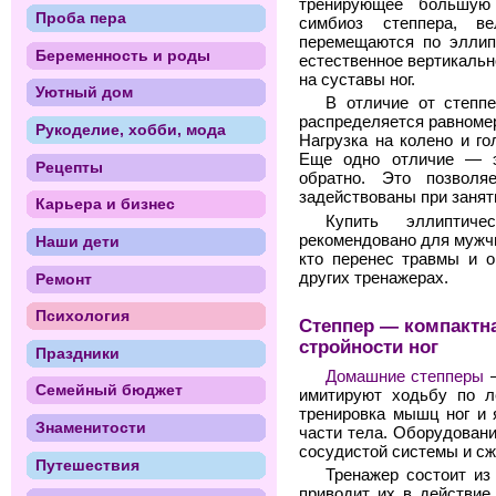
тренирующее большую
Проба пера
симбиоз степпера, в
перемещаются по эллипт
Беременность и роды
естественное вертикальн
на суставы ног.
Уютный дом
В отличие от степпе
распределяется равномерн
Рукоделие, хобби, мода
Нагрузка на колено и го
Еще одно отличие — э
Рецепты
обратно. Это позвол
задействованы при занят
Карьера и бизнес
Купить эллиптич
рекомендовано для мужчи
Наши дети
кто перенес травмы и о
других тренажерах.
Ремонт
Психология
Степпер — компактн
стройности ног
Праздники
Домашние степперы
—
Семейный бюджет
имитируют ходьбу по л
тренировка мышц ног и 
Знаменитости
части тела. Оборудован
сосудистой системы и сж
Путешествия
Тренажер состоит из
приводит их в действие