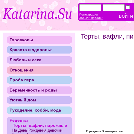
Регистрация
Забыли пароль?
Торты, вафли, п
Гороскопы
Красота и здоровье
Любовь и секс
Отношения
Проба пера
Беременность и роды
Уютный дом
Рукоделие, хобби, мода
Рецепты
Торты, вафли, пирожные
На День Рождения девочки
В разделе 9 материалов