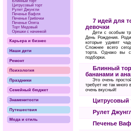
Блинный торт
Цитрусовый торт
Рулет Джунгли
Печенье Вафля
Печенье Грибочки
7 идей для т
Печенье Опята
девочки
Торт Медовый
Орешки с начинкой
Дети с особым тр
День Рождения. Роди
Карьера и бизнес
которые удивят ча
Сложнее всего сего
Наши дети
торта. Однако вы 
подборки.
Ремонт
Блинный тор
Психология
бананами и ан
Это очень просто
Праздники
требует не так много
очень вкусный!
Семейный бюджет
Знаменитости
Цитрусовый 
Путешествия
Рулет Джунг
Мода и стиль
Печенье Ва