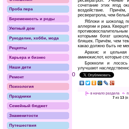
ресвератрол. Учёные 
сочетание этих ягод ок
Проба пера
воздействие. Причём
ресвератрола, чем белый
Беременность и роды
Яблоки и шоколад п
аллергии и рака. Кверце
Уютный дом
противовоспалительным
которыми богат шокола
Рукоделие, хобби, мода
бляшек. Причём, чем те
какао должно быть не ме
Рецепты
Арахис и цельная
аминокислот, которые с
Карьера и бизнес
Брокколи и лосось
Наши дети
улучшают наследственно
0
Ремонт
Психология
[<—
в начало раздела
<-
п
Праздники
7
из
13
(в
Семейный бюджет
Знаменитости
Путешествия