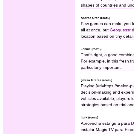
shapes of countries and und
Andree Oren (гость)
Few games can make you feel
all at once, but
Geoguessr
d
location based on tiny deta
Jennie (гость)
That's right, a good combin
For example, in this fresh f
particularly important.
getrsa fararea (гость)
Playing [url=https://melon-p
decision-making and experi
vehicles available, players 
strategies based on trial and 
liprk (гость)
Aprovecha esta guía para
D
instalar Magis TV para Fire