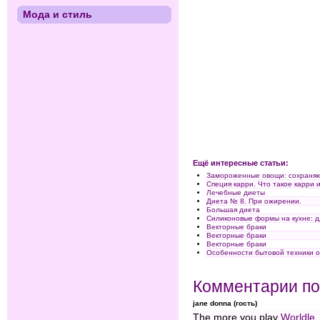
Мода и стиль
Ещё интересные статьи:
Замороженные овощи: сохраняю
Специя карри. Что такое карри и
Лечебные диеты
Диета № 8. При ожирении.
Большая диета
Силиконовые формы на кухне: дл
Векторные браки
Векторные браки
Векторные браки
Особенности бытовой техники 
Комментарии по
jane donna (гость)
The more you play
Worldle
,