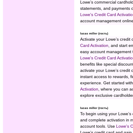
Lowe’s commercial cardhold
statements, and payments on
Lowe's Credit Card Activati
account management online
lucas miller (гость)
Activate your Lowe’s credit
Card Activation
, and start e
easy account management tod
Lowe's Credit Card Activati
benefits like special discou
activate your Lowe’s credit
instant access to rewards, f
experience. Get started with
Activation
, where you can a
explore exclusive cardholder
lucas miller (гость)
To begin using your Lowe’s 
and complete activation in 
account tools. Use
Lowe's C
Lowe’s credit card and gain