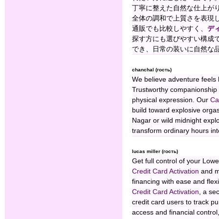
丁寧に整えた自然な仕上が
全体の調和で上質さを表現
通販でも比較しやすく、
デ
探す方にも選びやすい構成
でき、日常の装いに自然な
chanchal (гость)
We believe adventure feels
Trustworthy companionship 
physical expression. Our
Cal
build toward explosive org
Nagar or wild midnight explo
transform ordinary hours int
lucas miller (гость)
Get full control of your Lowe
Credit Card Activation
and m
financing with ease and flex
Credit Card Activation
, a se
credit card users to track 
access and financial control,