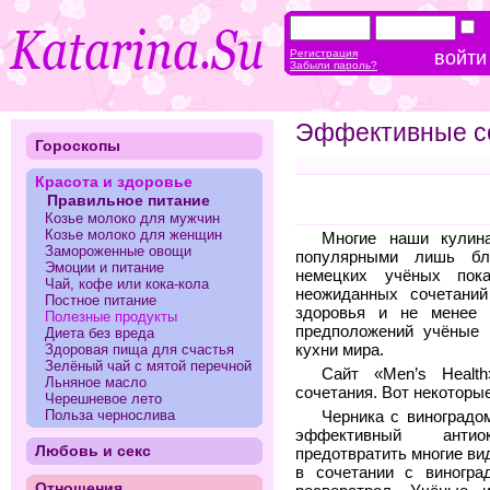
Регистрация
Забыли пароль?
Эффективные со
Гороскопы
Красота и здоровье
Правильное питание
Козье молоко для мужчин
Козье молоко для женщин
Многие наши кулин
Замороженные овощи
популярными лишь бл
Эмоции и питание
немецких учёных пока
Чай, кофе или кока-кола
неожиданных сочетаний
Постное питание
здоровья и не менее 
Полезные продукты
предположений учёные 
Диета без вреда
Здоровая пища для счастья
кухни мира.
Зелёный чай с мятой перечной
Сайт «Men’s Healt
Льняное масло
сочетания. Вот некоторые
Черешневое лето
Польза чернослива
Черника с виноградо
эффективный антио
Любовь и секс
предотвратить многие ви
в сочетании с виногра
Отношения