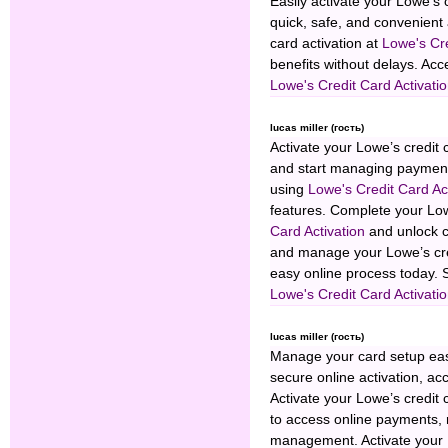
Easily activate your Lowe’s
quick, safe, and convenient 
card activation at
Lowe's Cre
benefits without delays. Ac
Lowe's Credit Card Activati
lucas miller (гость)
Activate your Lowe’s credit 
and start managing payments
using
Lowe's Credit Card Ac
features. Complete your Low
Card Activation
and unlock c
and manage your Lowe’s cre
easy online process today. S
Lowe's Credit Card Activati
lucas miller (гость)
Manage your card setup eas
secure online activation, ac
Activate your Lowe’s credit 
to access online payments, 
management. Activate your 