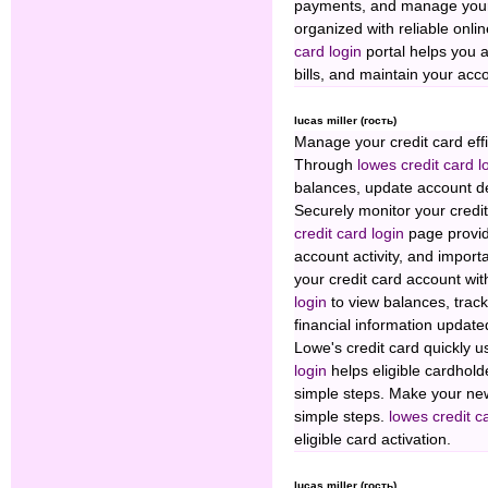
payments, and manage your 
organized with reliable on
card login
portal helps you a
bills, and maintain your acc
lucas miller (гость)
Manage your credit card effi
Through
lowes credit card l
balances, update account de
Securely monitor your credi
credit card login
page provid
account activity, and import
your credit card account wi
login
to view balances, trac
financial information update
Lowe's credit card quickly us
login
helps eligible cardhold
simple steps. Make your new
simple steps.
lowes credit c
eligible card activation.
lucas miller (гость)