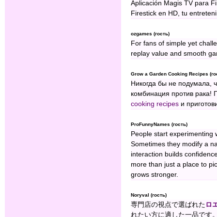
Aplicación Magis TV para Fi
Firestick en HD, tu entrete
ozgames (гость)
For fans of simple yet chal
replay value and smooth ga
Grow a Garden Cooking Recipes (го
Никогда бы не подумала, 
комбинация против рака! 
cooking recipes
и приготови
ProFunnyNames (гость)
People start experimenting wi
Sometimes they modify a name
interaction builds confidence
more than just a place to p
grows stronger.
Noryval (гость)
専門店の視点で選ばれた
ロ
れたい方に適した一品です