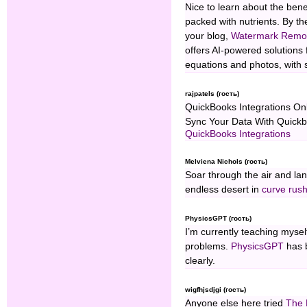
Nice to learn about the benef
packed with nutrients. By th
your blog,
Watermark Remo
offers AI-powered solutions
equations and photos, with 
rajpatels (гость)
QuickBooks Integrations On
Sync Your Data With Quickb
QuickBooks Integrations
Melviena Nichols (гость)
Soar through the air and la
endless desert in
curve rus
PhysicsGPT (гость)
I’m currently teaching mysel
problems.
PhysicsGPT
has 
clearly.
wigfhjsdjgi (гость)
Anyone else here tried
The 