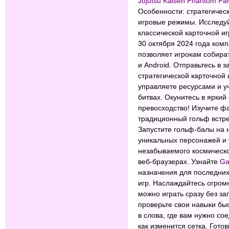
Jujutsu Kaisen Phantom Pa
Особенности: стратегичес
игровые режимы. Исследу
классической карточной и
30 октября 2024 года комп
позволяет игрокам собират
и Android. Отправьтесь в
стратегической карточной 
управляете ресурсами и у
битвах. Окунитесь в ярки
превосходство! Изучите ф
традиционный гольф встре
Запустите гольф-балы на 
уникальных персонажей и 
незабываемого космическог
веб-браузерах. Узнайте
G
назначения для последни
игр. Наслаждайтесь огром
можно играть сразу без за
проверьте свои навыки б
в слова, где вам нужно сое
как изменится сетка. Гото