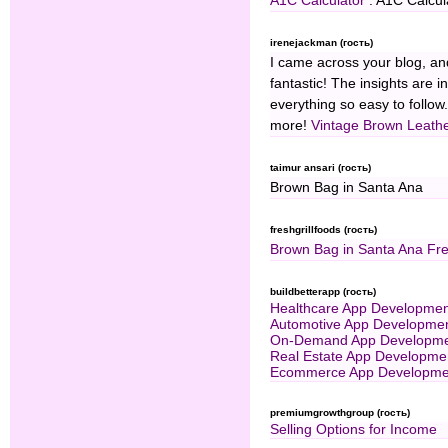
A1C Calculator
: A1C Calcul
irenejackman (гость)
I came across your blog, and
fantastic! The insights are i
everything so easy to follow
more!
Vintage Brown Leathe
taimur ansari (гость)
Brown Bag in Santa Ana
freshgrillfoods (гость)
Brown Bag in Santa Ana
Fre
buildbetterapp (гость)
Healthcare App Developme
Automotive App Developme
On-Demand App Developme
Real Estate App Developme
Ecommerce App Developme
premiumgrowthgroup (гость)
Selling Options for Income