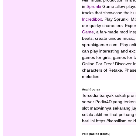
with music production in a 
in
Sprunki
Game allow players
tracks that showcase their u
Incredibox
, Play Sprunki! M
our quirky characters. Expe
Game
, a fan-made mod insp
beats, create unique music, 
sprunkigamer.com. Play onl
can play interesting and ex
games for girls, games for 
Online For Free! Discover 
characters of Retake, Phase
melodies.
Asal (гость)
Tersedia banyak sekali pro
server Pedia4D yang terken
slot maxwinnya sekarang jug
selalu aktif melihat pelua
hari ini https://konsillsm.or.i
volk pacific (гость)