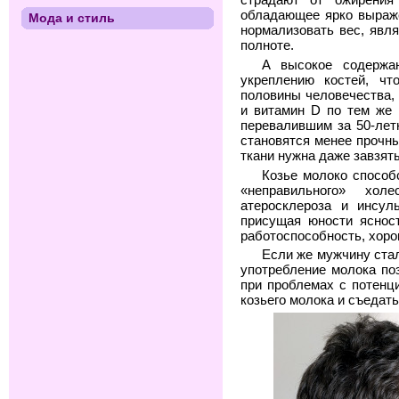
обладающее ярко выраж
Мода и стиль
нормализовать вес, явл
полноте.
А высокое содержа
укреплению костей, чт
половины человечества,
и витамин D по тем же
перевалившим за 50-лет
становятся менее прочн
ткани нужна даже завзя
Козье молоко способ
«неправильного» хол
атеросклероза и инсул
присущая юности яснос
работоспособность, хоро
Если же мужчину стал
употребление молока поз
при проблемах с потенц
козьего молока и съедать