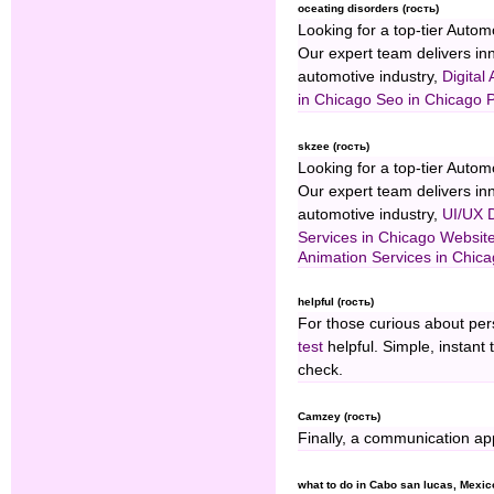
oceating disorders (гость)
Looking for a top-tier Aut
Our expert team delivers inn
automotive industry,
Digital
in Chicago
Seo in Chicago
P
skzee (гость)
Looking for a top-tier Aut
Our expert team delivers inn
automotive industry,
UI/UX D
Services in Chicago
Website
Animation Services in Chic
helpful (гость)
For those curious about per
test
helpful. Simple, instant
check.
Camzey (гость)
Finally, a communication app
what to do in Cabo san lucas, Mexic