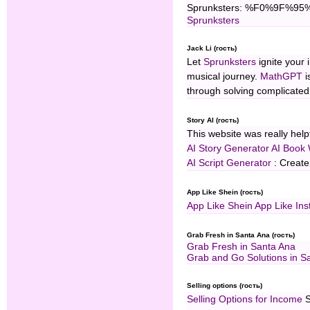
Sprunksters: %F0%9F%95%B
Sprunksters
Jack Li (гость)
Let
Sprunksters
ignite your
musical journey.
MathGPT
i
through solving complicated
Story AI (гость)
This website was really hel
AI Story Generator
AI Book 
AI Script Generator
: Create
App Like Shein (гость)
App Like Shein
App Like Ins
Grab Fresh in Santa Ana (гость)
Grab Fresh in Santa Ana
Grab and Go Solutions in S
Selling options (гость)
Selling Options for Income
S