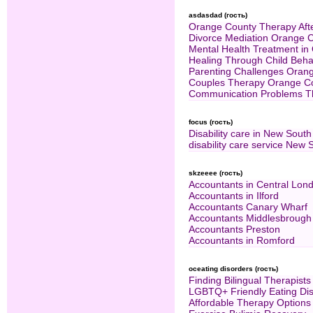
asdasdad (гость)
Orange County Therapy Aft
Divorce Mediation Orange 
Mental Health Treatment in
Healing Through Child Beh
Parenting Challenges Oran
Couples Therapy Orange C
Communication Problems T
focus (гость)
Disability care in New South
disability care service New 
skzeeee (гость)
Accountants in Central Lon
Accountants in Ilford
Accountants Canary Wharf
Accountants Middlesbrough
Accountants Preston
Accountants in Romford
oceating disorders (гость)
Finding Bilingual Therapists
LGBTQ+ Friendly Eating Dis
Affordable Therapy Options