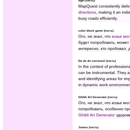
tiget (гость)
MapQuest consistently delive
directions
, making it an ind
busy roads efficiently.
color block game (гость)
Ого, не знал, что
козье мо
будет попробовать, может 
интересно, кто пробовал, 
Da do do carrousel (гость)
In the context of profession
can be instrumental. They as
and identifying areas for im
in dynamic work environmen
Ghibli Art Generator (гость)
Ого, не знал, что козье м
попробовать, особенно пр
Ghibli Art Generator
здоров
James (гость)