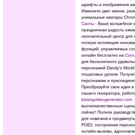
шрифты и изображения и
Измените цвет имени, раз
уникальные аватары Chrom
Санты
- Ваше волшебное м
праздничная радость ожив
окончательный центр для 
полную коллекцию инновац
функций, управляемых соо
онлайн бесплатно на
Corr
для бесконечного удоволь
персонажей Dandy's World
пошаговых уроков. Получит
персонажам и присоединяй
Преобразуйте свои идеи в
нашего генератора, рабо
kissingvideogenerator.com
.
высококачественные сцены
сейчас! Полное руководст
для новичков и продвинуты
POE2, построении персон
онлайн-вызовы, вдохновл