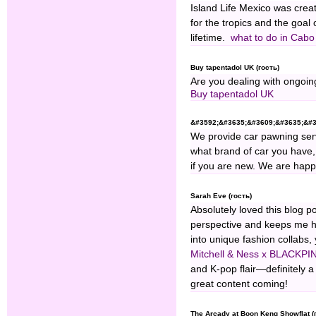
Island Life Mexico was creat
for the tropics and the goal
lifetime.
what to do in Cabo
Buy tapentadol UK (гость)
Are you dealing with ongoin
Buy tapentadol UK
&#3592;&#3635;&#3609;&#3635;&#36
We provide car pawning serv
what brand of car you have,
if you are new. We are happ
Sarah Eve (гость)
Absolutely loved this blog p
perspective and keeps me hoo
into unique fashion collabs,
Mitchell & Ness x BLACKPI
and K-pop flair—definitely a
great content coming!
The Arcady at Boon Keng Showflat (