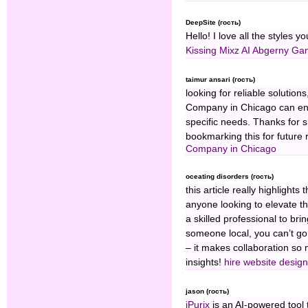
DeepSite (гость)
Hello! I love all the styles y
Kissing
Mixz AI
Abgerny Ga
taimur ansari (гость)
looking for reliable solutio
Company in Chicago can ens
specific needs. Thanks for s
bookmarking this for future
Company in Chicago
oceating disorders (гость)
this article really highlight
anyone looking to elevate th
a skilled professional to brin
someone local, you can’t g
– it makes collaboration so
insights!
hire website desig
jason (гость)
iPurix
is an AI-powered tool 