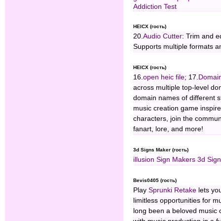
Addiction Test
HEICX (гость)
20.
Audio Cutter
: Trim and ed
Supports multiple formats an
HEICX (гость)
16.
open heic file
; 17.
Domain 
across multiple top-level do
domain names of different st
music creation game inspir
characters, join the commun
fanart, lore, and more!
3d Signs Maker (гость)
illusion Sign Makers
3d Sig
Bevis0405 (гость)
Play
Sprunki Retake
lets yo
limitless opportunities for mu
long been a beloved music cr