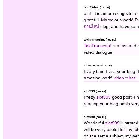
lsm99dna (гость)
of it. It is an amazing site 
grateful. Marvelous work! 
ออนไลน์
blog, and have some
tokitranscript. (гость)
TokiTranscript
is a fast and 
video dialogue.
video tchat (гость)
Every time I visit your blog
amazing work!
video tchat
slot999 (гость)
Pretty
slot999
good post. I 
reading your blog posts ver
slot999 (гость)
Wonderful
slot999
illustrate
will be very useful for my f
on the same subject!my web