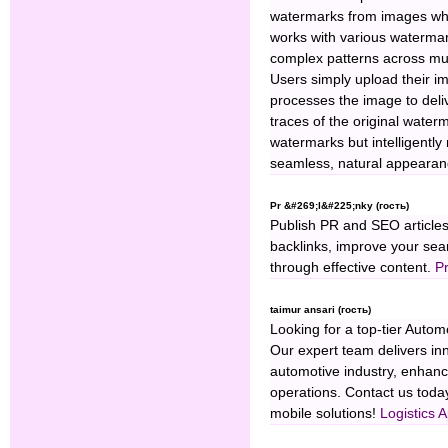
watermarks from images whil
works with various watermark
complex patterns across mu
Users simply upload their im
processes the image to deliv
traces of the original water
watermarks but intelligently
seamless, natural appearan
Pr &#269;l&#225;nky (гость)
Publish PR and SEO articles t
backlinks, improve your se
through effective content.
Pr
taimur ansari (гость)
Looking for a top-tier Aut
Our expert team delivers inn
automotive industry, enhan
operations. Contact us today
mobile solutions!
Logistics