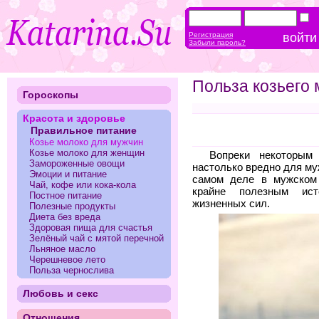
Регистрация
Забыли пароль?
Польза козьего
Гороскопы
Красота и здоровье
Правильное питание
Козье молоко для мужчин
Козье молоко для женщин
Вопреки некоторым
Замороженные овощи
настолько вредно для му
Эмоции и питание
самом деле в мужском 
Чай, кофе или кока-кола
крайне полезным ист
Постное питание
жизненных сил.
Полезные продукты
Диета без вреда
Здоровая пища для счастья
Зелёный чай с мятой перечной
Льняное масло
Черешневое лето
Польза чернослива
Любовь и секс
Отношения