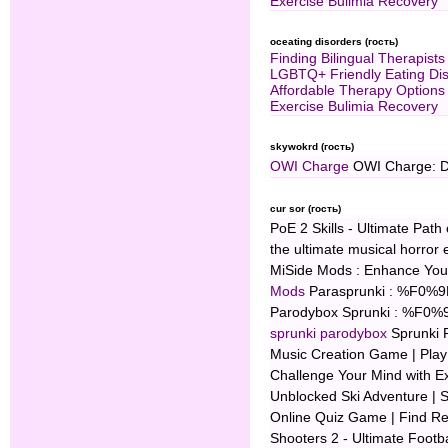
Exercise Bulimia Recovery
oceating disorders (гость)
Finding Bilingual Therapists
LGBTQ+ Friendly Eating Dis
Affordable Therapy Options
Exercise Bulimia Recovery
skywokrd (гость)
OWI Charge
OWI Charge: De
cur sor (гость)
PoE 2 Skills - Ultimate Path 
the ultimate musical horror
MiSide Mods : Enhance You
Mods
Parasprunki : %F0%9
Parodybox Sprunki : %F0%
sprunki parodybox
Sprunki
Music Creation Game | Pla
Challenge Your Mind with E
Unblocked Ski Adventure |
Online Quiz Game | Find R
Shooters 2 - Ultimate Foot