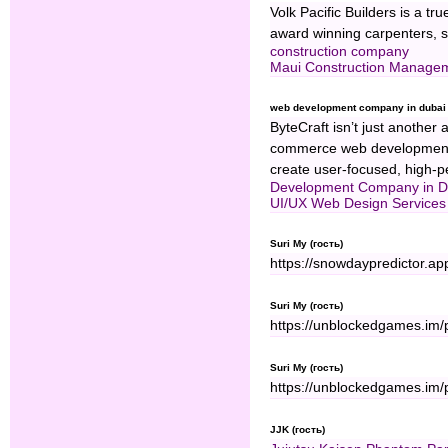
Volk Pacific Builders is a t
award winning carpenters, s
construction company
Maui Construction Managem
web development company in dubai 
ByteCraft isn’t just another
commerce web development 
create user-focused, high-pe
Development Company in D
UI/UX Web Design Services 
Suri My (гость)
https://snowdaypredictor.ap
Suri My (гость)
https://unblockedgames.im/
Suri My (гость)
https://unblockedgames.im/
JJK (гость)