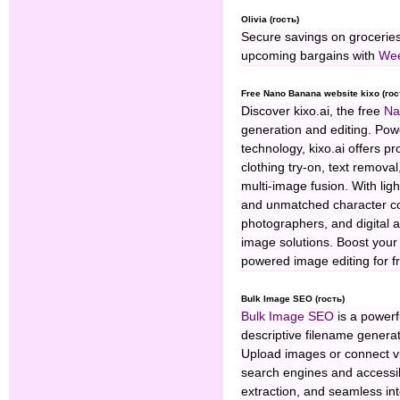
Olivia (гость)
Secure savings on groceries
upcoming bargains with
Wee
Free Nano Banana website kixo (гос
Discover kixo.ai, the free
Na
generation and editing. Po
technology, kixo.ai offers pr
clothing try-on, text remov
multi-image fusion. With lig
and unmatched character cons
photographers, and digital a
image solutions. Boost your 
powered image editing for fre
Bulk Image SEO (гость)
Bulk Image SEO
is a powerfu
descriptive filename genera
Upload images or connect via
search engines and accessib
extraction, and seamless in