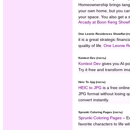
Homeownership brings tangib
your own home, but you can
your space. You also get a s
Arcady at Boon Keng Showf
One Leonie Residences Showflat (го
it is a great strategic finan
quality of life.
One Leonie Re
Kontext Dev (гость)
Kontext Dev
gives you AI-po
Try it free and transform ima
Heic To Jpg (гость)
HEIC to JPG
is a free onlin
JPG format without losing qu
convert instantly.
Sprunki Coloring Pages (гость)
Sprunki Coloring Pages
– Ex
favorite characters to life wi