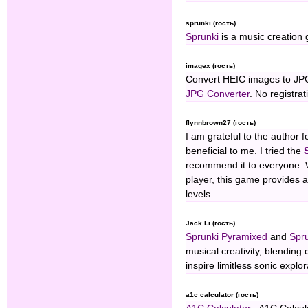
sprunki (гость)
Sprunki
is a music creation 
imagex (гость)
Convert HEIC images to JPG 
JPG Converter
. No registra
flynnbrown27 (гость)
I am grateful to the author f
beneficial to me. I tried the
recommend it to everyone. 
player, this game provides a 
levels.
Jack Li (гость)
Sprunki Pyramixed
and
Spr
musical creativity, blending
inspire limitless sonic explor
a1c calculator (гость)