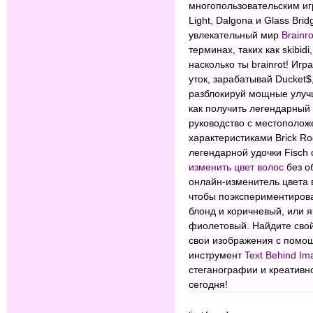
многопользовательским иг
Light, Dalgona и Glass Bri
увлекательный мир
Brainr
терминах, таких как skibidi
насколько ты brainrot! Игр
уток, зарабатывай Ducket$
разблокируй мощные улучш
как получить легендарный
руководство с местоположе
характеристиками Brick R
легендарной удочки Fisch
изменить цвет волос
без о
онлайн-изменитель цвета в
чтобы поэкспериментирова
блонд и коричневый, или я
фиолетовый. Найдите свой
свои изображения с помощ
инструмент
Text Behind Im
стеганографии и креативн
сегодня!