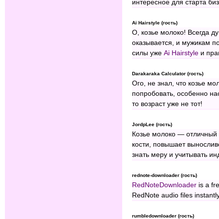
интересное для старта би
Ai Hairstyle (гость)
О, козье молоко! Всегда д
оказывается, и мужикам по
силы уже
Ai Hairstyle
и пра
Darakaraka Calculator (гость)
Ого, не знал, что козье м
попробовать, особенно на
то возраст уже не тот!
JordpLee (гость)
Козье молоко — отличный 
кости, повышает вынослив
знать меру и учитывать и
rednote-downloader (гость)
RedNoteDownloader
is a fr
RedNote audio files instantly
rumbledownloader (гость)