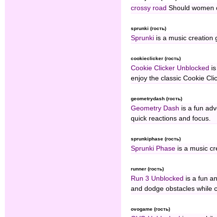
crossy road
Should women d
sprunki (гость)
Sprunki
is a music creation 
cookieclicker (гость)
Cookie Clicker Unblocked
is
enjoy the classic Cookie Cli
geometrydash (гость)
Geometry Dash
is a fun ad
quick reactions and focus.
sprunkiphase (гость)
Sprunki Phase
is a music cr
runner (гость)
Run 3 Unblocked
is a fun a
and dodge obstacles while co
ovogame (гость)