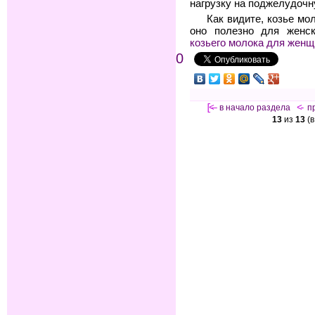
нагрузку на поджелудочн
Как видите, козье мо
оно полезно для женск
козьего молока для женщ
0
[<—
в начало раздела
<-
п
13
из
13
(в