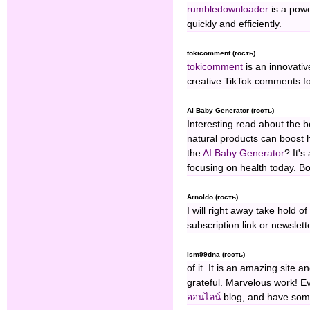
rumbledownloader
is a powe
quickly and efficiently.
tokicomment (гость)
tokicomment
is an innovativ
creative TikTok comments fo
AI Baby Generator (гость)
Interesting read about the b
natural products can boost 
the
AI Baby Generator
? It's
focusing on health today. 
Arnoldo (гость)
I will right away take hold o
subscription link or newslett
lsm99dna (гость)
of it. It is an amazing site 
grateful. Marvelous work! 
ออนไลน์
blog, and have some