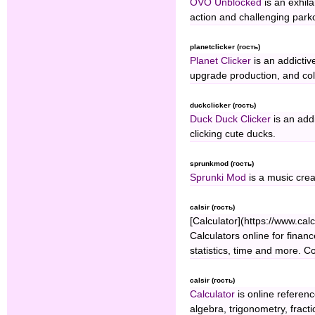
OVO Unblocked
is an exhila
action and challenging par
planetclicker (гость)
Planet Clicker
is an addictiv
upgrade production, and col
duckclicker (гость)
Duck Duck Clicker
is an add
clicking cute ducks.
sprunkmod (гость)
Sprunki Mod
is a music crea
calsir (гость)
[Calculator](https://www.cal
Calculators online for financ
statistics, time and more. C
calsir (гость)
Calculator
is online referenc
algebra, trigonometry, fracti