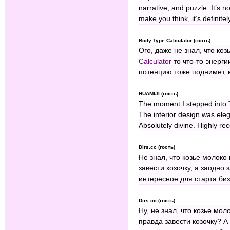
narrative, and puzzle. It’s no
make you think, it’s definite
Body Type Calculator (гость)
Ого, даже не знал, что ко
Calculator
то что-то энерги
потенцию тоже поднимет, к
HUAMIJI (гость)
The moment I stepped into
The interior design was ele
Absolutely divine. Highly r
Dirs.cc (гость)
Не знал, что козье молоко
завести козочку, а заодно 
интересное для старта би
Dirs.cc (гость)
Ну, не знал, что козье мол
правда завести козочку? А