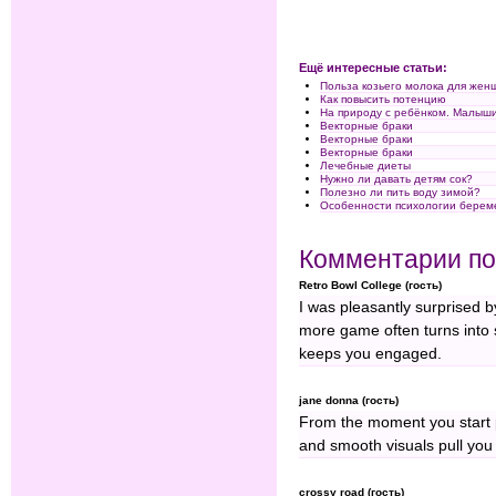
Ещё интересные статьи:
Польза козьего молока для жен
Как повысить потенцию
На природу с ребёнком. Малыши
Векторные браки
Векторные браки
Векторные браки
Лечебные диеты
Нужно ли давать детям сок?
Полезно ли пить воду зимой?
Особенности психологии берем
Комментарии по
Retro Bowl College (гость)
I was pleasantly surprised 
more game often turns into 
keeps you engaged.
jane donna (гость)
From the moment you start
and smooth visuals pull you
crossy road (гость)