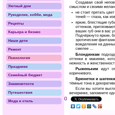
Создавая свой непов
Уютный дом
смыслом и своими желан
не стоит прятать цвет
Рукоделие, хобби, мода
теней — глаза, как и
яркие, блестящие гу
Рецепты
оттенков, притягиваю
ваших губ они в вас у
Карьера и бизнес
Подчёркнуто яркие, 
эротические фантазии
Наши дети
вожделения на данный 
смелее …
Ремонт
Блондинкам
подходя
Психология
оттенки в макияже, ко
нежность и женственност
Праздники
Рыженьким
идут от
коричневого.
Семейный бюджет
Брюнетки и шатенк
тёмные тона в декоратив
Знаменитости
Если вы хотите выгля
Путешествия
вечеринке, запомните одн
0
Мода и стиль