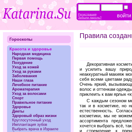
Регистрация
Забыли пароль?
Правила создан
Гороскопы
Красота и здоровье
Народная медицина
Первая помощь
Похудение
Декоративная космет
Уход за кожей
и усилить вашу приро
Уход за руками
неаккуратный макияж мож
Заболевания
себя всеми цветами раду
Наши глаза
Очень яркий, вызывающи
Лечебное питание
Ароматерапия
волос и оттенкам одежды
Уход за волосами
приклеить к вам ярлык «
Спорт
С каждым сезоном ме
Правильное питание
так и в косметике, но 
Здоровье
естественность. Соглас
Диеты
косметики, мы не можем
Здоровый образ жизни
Круглосуточный уход
ассортимента предлож
Имплантация зубов
хочется выбрать всё, та
Выбрать врача в Израиле
и стремление к прек