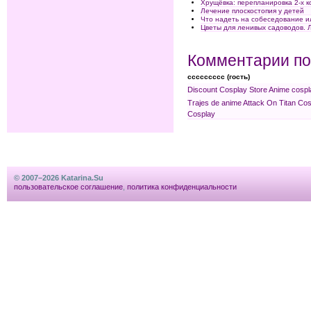
Хрущёвка: перепланировка 2-х 
Лечение плоскостопия у детей
Что надеть на собеседование и
Цветы для ленивых садоводов.
Комментарии по
ccccccccc (гость)
Discount Cosplay Store
Anime cospl
Trajes de anime
Attack On Titan Co
Cosplay
© 2007–2026 Katarina.Su
пользовательское соглашение
,
политика конфиденциальности