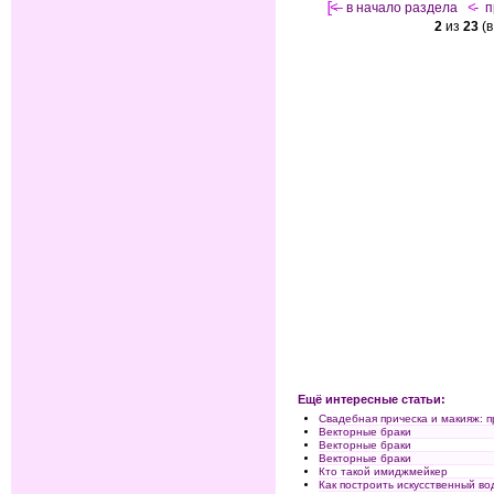
[<—
в начало раздела
<-
п
2
из
23
(в
Ещё интересные статьи:
Свадебная прическа и макияж: 
Векторные браки
Векторные браки
Векторные браки
Кто такой имиджмейкер
Как построить искусственный в