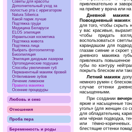
Советы для красоты
привлекательно и завор
Дополнительный уход за
на приёме у врача или на
полостью рта с ирригатором
Natura Siberica
Дневной макияж
Какой парик лучше
Повседневный макия
ж
Подтяжка груди
для того, чтобы скрыть 
Медицина Беларуси
у вас красивые, выразит
ELOS эпиляция
чтобы придать взгл
Израильская косметика
воспользоваться светл
Подтяжка живота
карандашом для подвод
Подтяжка лица
Выбрать фотоэпилятор
глазам сияние и скроет 
Биоэпиляция
дневного макияжа гу
Эпиляция диодным лазером
привлекать повышенное 
Ортопедические подушки
губы по контуру нейтр
Способы увеличения губ
покрыть блеском или так
Перманентный макияж бровей
Отбеливание зубов
Летний макияж
допу
Лечение лимоном
немного румян с блеском
Правила макияжа
случае оттенки днев
Осенние процедуры
насыщенными.
При создании
вечер
Любовь и секс
яркие и насыщенные тона
уголь» (для женщин со с
Отношения
для обладательниц карих
или чёрная подводка, т
Проба пера
или тёмно-коричневы
блестящие оттенки помады
Беременность и роды