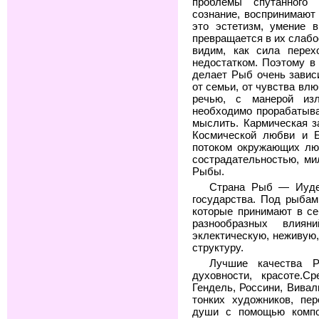
проблемы спутанного
сознание, воспринимают
это эстетизм, умение в
превращается в их слабо
видим, как сила перех
недостатком. Поэтому в
делает Рыб очень завис
от семьи, от чувства вл
речью, с манерой из
необходимо прорабатыва
мыслить. Кармическая з
Космической любви и Б
потоком окружающих лю
сострадательностью, ми
Рыбы.
Страна Рыб — Иудея
государства. Под рыбам
которые принимают в се
разнообразных влиян
эклектическую, неживую
структуру.
Лучшие качества 
духовности, красоте.С
Гендель, Россини, Вива
тонких художников, пе
души с помощью композ