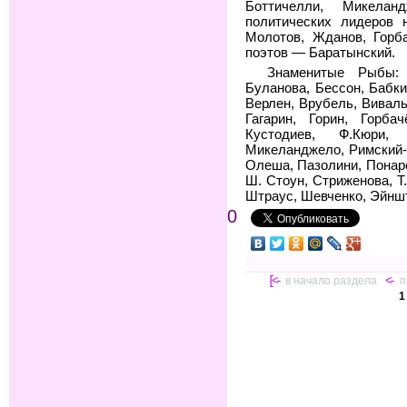
Боттичелли, Микела
политических лидеров
Молотов, Жданов, Горб
поэтов — Баратынский.
Знаменитые Рыбы: 
Буланова, Бессон, Бабки
Верлен, Врубель, Виваль
Гагарин, Горин, Горба
Кустодиев, Ф.Кюри, 
Микеланджело, Римский-
Олеша, Пазолини, Понаро
Ш. Стоун, Стриженова, Т
Штраус, Шевченко, Эйнш
0
[<-
в начало раздела
<-
п
1