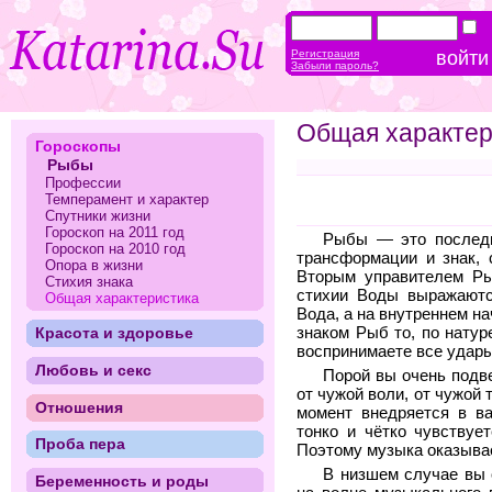
Регистрация
Забыли пароль?
Общая характер
Гороскопы
Рыбы
Профессии
Темперамент и характер
Спутники жизни
Гороскоп на 2011 год
Рыбы — это последн
Гороскоп на 2010 год
трансформации и знак,
Опора в жизни
Вторым управителем Ры
Стихия знака
стихии Воды выражаютс
Общая характеристика
Вода, а на внутреннем н
Красота и здоровье
знаком Рыб то, по натур
воспринимаете все удары
Любовь и секс
Порой вы очень подв
от чужой воли, от чужой 
Отношения
момент внедряется в ва
тонко и чётко чувствуе
Проба пера
Поэтому музыка оказывае
В низшем случае вы 
Беременность и роды