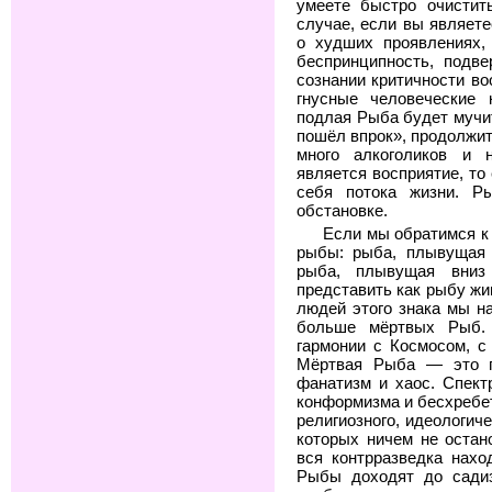
умеете быстро очистит
случае, если вы являете
о худших проявлениях, 
беспринципность, подв
сознании критичности в
гнусные человеческие 
подлая Рыба будет мучит
пошёл впрок», продолжит
много алкоголиков и 
является восприятие, то
себя потока жизни. Р
обстановке.
Если мы обратимся к 
рыбы: рыба, плывущая 
рыба, плывущая вниз
представить как рыбу жи
людей этого знака мы н
больше мёртвых Рыб.
гармонии с Космосом, с
Мёртвая Рыба — это пс
фанатизм и хаос. Спект
конформизма и бесхребет
религиозного, идеологич
которых ничем не остан
вся контрразведка нах
Рыбы доходят до сади