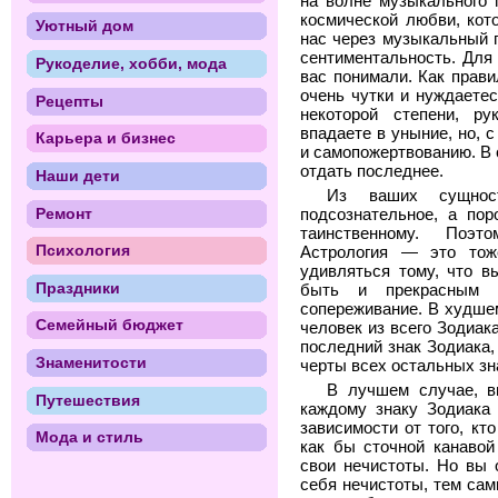
на волне музыкального 
космической любви, кот
Уютный дом
нас через музыкальный п
сентиментальность. Для
Рукоделие, хобби, мода
вас понимали. Как прави
очень чутки и нуждаетес
Рецепты
некоторой степени, р
впадаете в уныние, но, 
Карьера и бизнес
и самопожертвованию. В 
отдать последнее.
Наши дети
Из ваших сущност
Ремонт
подсознательное, а пор
таинственному. Поэ
Психология
Астрология — это тоже
удивляться тому, что в
Праздники
быть и прекрасным а
сопереживание. В худше
Семейный бюджет
человек из всего Зодиак
последний знак Зодиака
Знаменитости
черты всех остальных зн
В лучшем случае, в
Путешествия
каждому знаку Зодиака 
зависимости от того, кт
Мода и стиль
как бы сточной канавой
свои нечистоты. Но вы 
себя нечистоты, тем са