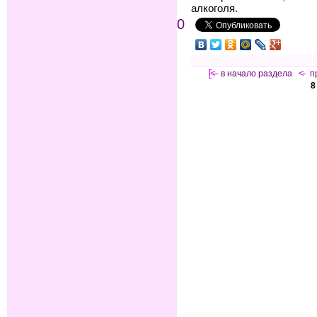
алкоголя.
0
[<—
в начало раздела
<-
п
8