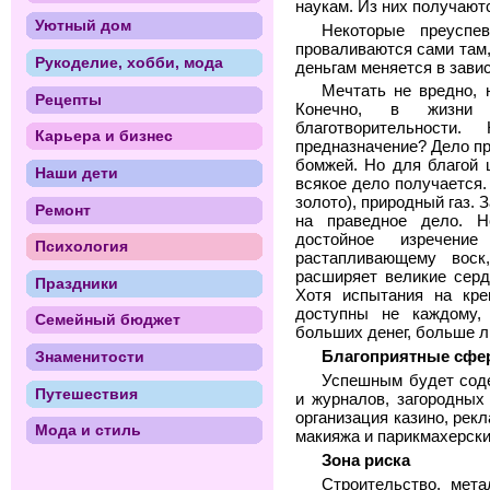
наукам. Из них получают
Уютный дом
Некоторые преуспе
проваливаются сами там,
Рукоделие, хобби, мода
деньгам меняется в завис
Мечтать не вредно, 
Рецепты
Конечно, в жизни 
благотворительност
Карьера и бизнес
предназначение? Дело пр
бомжей. Но для благой 
Наши дети
всякое дело получается.
золото), природный газ.
Ремонт
на праведное дело. Не
достойное изречение
Психология
растапливающему вос
расширяет великие серд
Праздники
Хотя испытания на кре
доступны не каждому,
Семейный бюджет
больших денег, больше л
Знаменитости
Благоприятные сфе
Успешным будет соде
Путешествия
и журналов, загородных
организация казино, рек
Мода и стиль
макияжа и парикмахерски
Зона риска
Строительство, мета