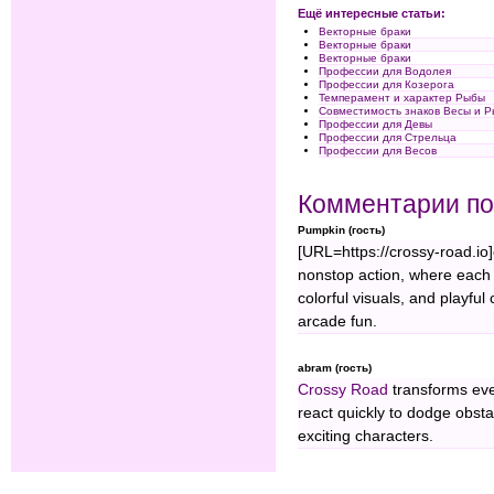
Ещё интересные статьи:
Векторные браки
Векторные браки
Векторные браки
Профессии для Водолея
Профессии для Козерога
Темперамент и характер Рыбы
Совместимость знаков Весы и 
Профессии для Девы
Профессии для Стрельца
Профессии для Весов
Комментарии по
Pumpkin (гость)
[URL=https://crossy-road.io]
nonstop action, where each j
colorful visuals, and playful 
arcade fun.
abram (гость)
Crossy Road
transforms ever
react quickly to dodge obst
exciting characters.