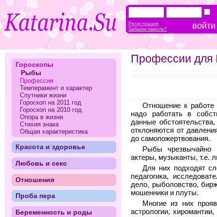
Регистрация
Забыли пароль?
Профессии для
Гороскопы
Рыбы
Профессии
Темперамент и характер
Спутники жизни
Гороскоп на 2011 год
Отношение к работе 
Гороскоп на 2010 год
надо работать в собст
Опора в жизни
данные обстоятельства,
Стихия знака
отклоняются от давлени
Общая характеристика
до самопожертвования.
Красота и здоровье
Рыбы чрезвычайно 
актеры, музыканты, т.е. 
Любовь и секс
Для них подходят сл
педагогика, исследоват
Отношения
дело, рыболовство, бир
мошенники и плуты.
Проба пера
Многие из них прояв
астрологии, хиромантии
Беременность и роды