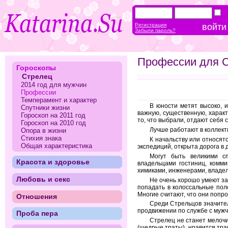
Регистрация
Забыли пароль?
Профессии для 
Гороскопы
Стрелец
2014 год для мужчин
Профессии
Темперамент и характер
В юности метят высоко, 
Спутники жизни
важную, существенную, харак
Гороскоп на 2011 год
то, что выбрали, отдают себя 
Гороскоп на 2010 год
Лучше работают в коллекти
Опора в жизни
Стихия знака
К начальству или относят
Общая характеристика
экспедиций, открыта дорога в 
Могут быть великими сп
Красота и здоровье
владельцами гостиниц, комми
химиками, инженерами, владе
Любовь и секс
Не очень хорошо умеют за
попадать в колоссальные пол
Многие считают, что они попр
Отношения
Среди Стрельцов значите
продвижении по службе с муж
Проба пера
Стрелец не станет мелочи
(щедрые траты), нравится тра