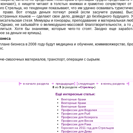
кончают), о нищете читают в толстых книжках и грамотно сочувствуют от
го Стрельца, но тенденции показывают, что им удачно осваивать туристиче
 право. Вот откуда деньги потекут рекой (если засучите рукава). В
остранных языков — сделают свое дело, доведут до безбедного будущего. 
исательская стезя. Мемуары и гонорары, преподавание и материальная люб
Однако, не забывайте о великодушно-массовой благотворительности, а то 
елиться. Хотя бы знаниями, которые чего-то стоят. Заодно еще зарабо
ое за деньги не купишь).
изнеса
лане бизнеса в 2008 году будут медицина и обучение, коммивояжерство, брок
с.
юче-смазочных материалов, транспорт, операции с сырьем.
[<—
в начало раздела
<-
предыдущая
] [
следующая
->
в конец раздела
->]
8
из
9
(в разделе
«
Стрелец
»
)
Ещё интересные статьи:
Векторные браки
Векторные браки
Векторные браки
Профессии для Водолея
Профессии для Рыб
Профессии для Козерога
Профессии для Весов
Профессии для Рака
Гороскоп на 2011 год для Стрельцов
Профессии для Девы