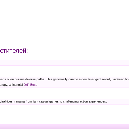
етителей:
tarians often pursue diverse paths. This generosity can be a double-edged sword, hindering finan
ategy, a financial
Drift Boss
viral titles, ranging from light casual games to challenging action experiences.