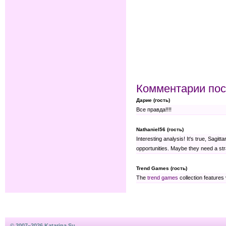
Комментарии пос
Дарие (гость)
Все правда!!!!
Nathaniel56 (гость)
Interesting analysis! It's true, Sagit
opportunities. Maybe they need a str
Trend Games (гость)
The
trend games
collection features 
© 2007–2026 Katarina.Su