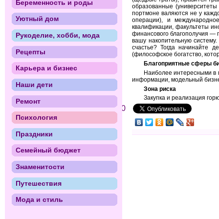
Беременность и роды
образованные (университеты 
портмоне валяются не у каждо
Уютный дом
операции), и международное
квалификации, факультеты ин
финансового благополучия — п
Рукоделие, хобби, мода
вашу накопительную систему. 
счастье? Тогда начинайте д
Рецепты
(философское богатство, котор
Благоприятные сферы б
Карьера и бизнес
Наиболее интересными в п
информации, модельный бизне
Наши дети
Зона риска
Закупка и реализация гор
Ремонт
0
Психология
Праздники
Семейный бюджет
Знаменитости
Путешествия
Мода и стиль