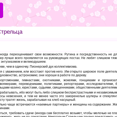
Стрельца
иногда переоценивают свои возможности. Рутина и посредственность не дл
тер лучше всего проявляется на руководящих постах. Не любят слишком тяж
с энтузиазмом и великодушием.
ве, чем в одиночку. Пионерский дух коллективизма.
ся с уважением, или восстают против него. Им открыто широкое поле деятел
духовенство, астрономию; они хороши в работе по дереву.
ортсменами, гимнастами, охотниками, жокеями, гонщиками и организат
вояжерами, переводчиками, политиками, репортерами, исследователями, б
льцами казино, юристами, судьями, священниками, общественными деятелями
рабатывать, ибо могут быть либо слишком беспристрастными и независимым
осы невезения, и тем не менее часто это закоренелые шулеры и спекулян
осту тратят жизнь, зарабатывая на хлеб насущный.
льно чаще встречаются «наемные партнеры» и женщины на содержании. Жен
чинами.
ться, требовать сдачи (иногда сам бесплатно возьмет, чтобы мелочью не п
нжирить, жить не по средствам. Некоторым Стрельцам трудно представить «