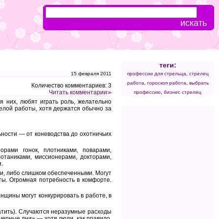
теги:
15 февраля 2011
профессии для стрельца
,
стрелец
работа
,
гороскоп работа
,
выбрать
Количество комментариев: 3
Читать комментарии
профессию
,
бизнес стрелец
>>
я них, любят играть роль, желательно
елой работы, хотя держатся обычно за
ьности — от коневодства до охотничьих
орами гонок, плотниками, поварами,
отаниками, миссионерами, докторами,
.
и, либо слишком обеспеченными. Могут
ты. Огромная потребность в комфорте.
щины могут конкурировать в работе, в
латить). Случаются неразумные расходы
черные дни» — хотя люди, как правило,