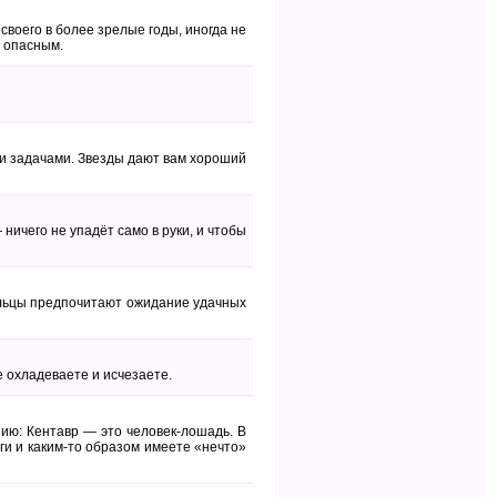
своего в более зрелые годы, иногда не
я опасным.
ыми задачами. Звезды дают вам хороший
ичего не упадёт само в руки, и чтобы
ельцы предпочитают ожидание удачных
е охладеваете и исчезаете.
нию: Кентавр — это человек-лошадь. В
оги и каким-то образом имеете «нечто»