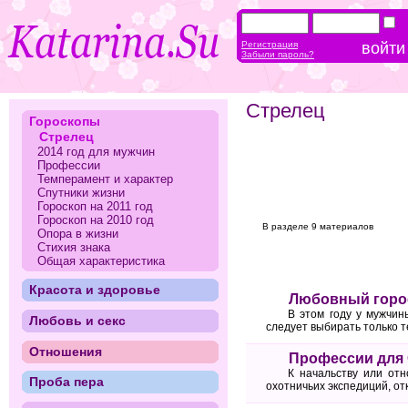
Регистрация
Забыли пароль?
Стрелец
Гороскопы
Стрелец
2014 год для мужчин
Профессии
Темперамент и характер
Спутники жизни
Гороскоп на 2011 год
Гороскоп на 2010 год
В разделе 9 материалов
Опора в жизни
Стихия знака
Общая характеристика
Красота и здоровье
Любовный горос
В этом году у мужчин
Любовь и секс
следует выбирать только т
Отношения
Профессии для
К начальству или отн
Проба пера
охотничьих экспедиций, от