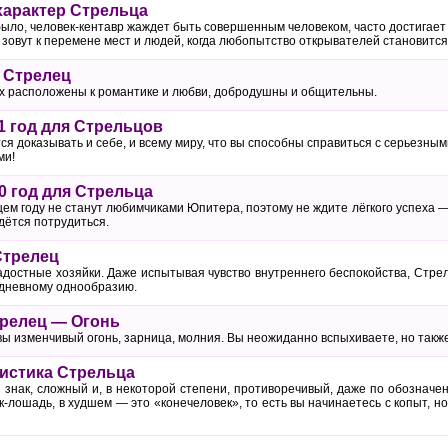
характер Стрельца
было, человек-кентавр жаждет быть совершенным человеком, часто достигает 
ва зовут к перемене мест и людей, когда любопытство открывателей становитс
 Стрелец
х расположены к романтике и любви, добродушны и общительны.
1 год для Стрельцов
тся доказывать и себе, и всему миру, что вы способны справиться с серьезн
ми!
0 год для Стрельца
м году не станут любимчиками Юпитера, поэтому не ждите лёгкого успеха — н
дётся потрудиться.
Стрелец
адостные хозяйки. Даже испытывая чувство внутреннего беспокойства, Стр
едневному однообразию.
трелец — Огонь
 вы изменчивый огонь, зарница, молния. Вы неожиданно вспыхиваете, но такж
истика Стрельца
 знак, сложный и, в некоторой степени, противоречивый, даже по обозначе
к-лошадь, в худшем — это «конечеловек», то есть вы начинаетесь с копыт, н