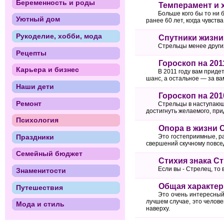
Беременность и роды
Темперамент и 
Больше кого бы то ни 
Уютный дом
ранее 60 лет, когда чувст
Рукоделие, хобби, мода
Спутники жизни
Стрельцы менее други
Рецепты
Гороскоп на 201
Карьера и бизнес
В 2011 году вам приде
шанс, а остальное — за ва
Наши дети
Гороскоп на 201
Ремонт
Стрельцы в наступающе
достигнуть желаемого, при
Психология
Опора в жизни 
Праздники
Это гостеприимные, р
свершений скучному повс
Семейный бюджет
Стихия знака С
Если вы - Стрелец, то
Знаменитости
Общая характер
Путешествия
Это очень интересный
лучшем случае, это челове
Мода и стиль
наверху.