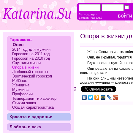
Регистрация
Забыли пароль?
Опора в жизни д
Гороскопы
Овен
2014 год для мужчин
Жёны-Овны по честолюбию
Гороскоп на 2011 год
Они, не скрывая, гордятся
Гороскоп на 2010 год
Спутники жизни
Вдохновляют мужей на нов
Опора в жизни
Они решаются на самые р
Любовный гороскоп
вникая в детали.
Эротический гороскоп
Но они слишком нетерпели
Ребёнок
дом для мужчины — крепость 
Женщина
0
Мужчина
Профессии
Темперамент и характер
Стихия знака
Общая характеристика
Красота и здоровье
Любовь и секс