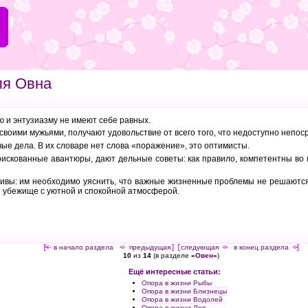
ля Овна
 и энтузиазму не имеют себе равных.
 своими мужьями, получают удовольствие от всего того, что недоступно непос
ые дела. В их словаре нет слова «поражение», это оптимисты.
искованные авантюры, дают дельные советы: как правило, компетентны во 
вы: им необходимо уяснить, что важные жизненные проблемы не решаются с
и убежище с уютной и спокойной атмосферой.
[<—
в начало раздела
<-
предыдущая
] [
следующая
->
в конец раздела
->]
10
из
14
(в разделе
«
Овен
»
)
Ещё интересные статьи:
Опора в жизни Рыбы
Опора в жизни Близнецы
Опора в жизни Водолей
Опора в жизни Лев