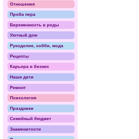
Отношения
Проба пера
Беременность и роды
Уютный дом
Рукоделие, хобби, мода
Рецепты
Карьера и бизнес
Наши дети
Ремонт
Психология
Праздники
Семейный бюджет
Знаменитости