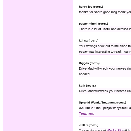
henry joe (гость)
thanks for share good blog thank y
poppy minmi (гость)
There is a lot of useful and detailed i
lali sa (гость)
Your writings stick out to me since t
essay was interesting to read. I can u
Biggds (гость)
Drive Mad will wreck your nerves (in 
needed
kath (гость)
Drive Mad will wreck your nerves (in
Sprunki Wenda Treatment (гость)
Женщина-Овен редко жалуется на 
Treatment
.
JIOLS (гость)
Your writings about
Wacky Flip
stick 