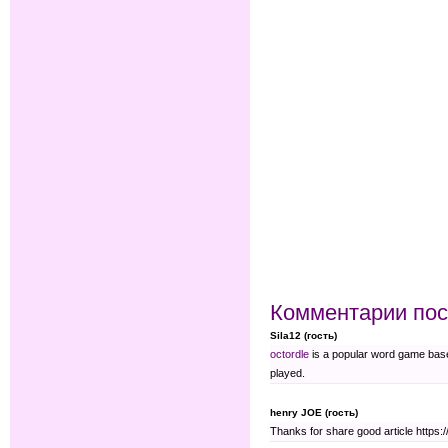
Комментарии пос
Sila12 (гость)
octordle
is a popular word game bas
played.
henry JOE (гость)
Thanks for share good article https:/