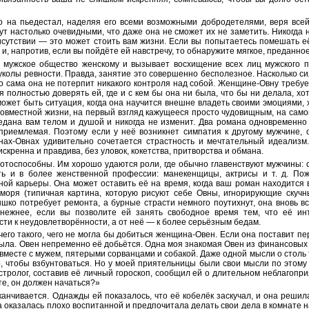
о на пьедестал, наделяя его всеми возможными добродетелями, веря всей
нут настолько очевидными, что даже она не сможет их не заметить. Никогда 
сутствии — это может стоить вам жизни. Если вы попытаетесь помешать её
 и, напротив, если вы пойдёте ей навстречу, то обнаружите мягкое, преданн
т мужское общество женскому и вызывает восхищение всех лиц мужского п
колы ревности. Правда, занятие это совершенно бесполезное. Насколько си
о сама она не потерпит никакого контроля над собой. Женщине-Овну требуе
я полностью доверять ей, где и с кем бы она ни была, что бы ни делала, хо
жет быть ситуация, когда она научится внешне владеть своими эмоциями, 
совместной жизни, на первый взгляд кажущееся просто чудовищным, на само
редана вам телом и душой и никогда не изменит. Два романа одновременно 
риемлемая. Поэтому если у неё возникнет симпатия к другому мужчине, 
ах-Овнах удивительно сочетается страстность и мечтательный идеализм.
искренна и правдива, без уловок, кокетства, притворства и обмана.
тоспособны. Им хорошо удаются роли, где обычно главенствуют мужчины: 
ть и в более женственной профессии: манекенщицы, актрисы и т. д. Пож
ой карьеры. Она может оставить её на время, когда ваш роман находится 
 моря (типичная картина, которую рисуют себе Овны, игнорирующие скуч
ышко потребует ремонта, а бурные страсти немного поутихнут, она вновь 
 нежнее, если вы позволите ей занять свободное время тем, что её ин
ти к неудовлетворённости, а от неё — к более серьёзным бедам.
его такого, чего не могла бы добиться женщина-Овен. Если она поставит пе
была. Овен непременно её добьётся. Одна моя знакомая Овен из финансовы
х вместе с мужем, пятерыми сорванцами и собакой. Даже одной мысли о столь
 чтобы взбунтоваться. Но у моей приятельницы были свои мысли по этому 
астролог, составив её личный гороскоп, сообщил ей о длительном неблагопр
ите, он должен начаться?»
канчивается. Однажды ей показалось, что её кобелёк заскучал, и она решил
а оказалась плохо воспитанной и предпочитала делать свои дела в комнате н