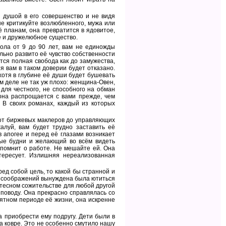
 душой в его совершенство и не видя
не критикуйте возлюбленного, мужа или
 планам, она превратится в ядовитое,
ое и дружелюбное существо.
ола от 9 до 90 лет, вам не единожды
льно развито её чувство собственности
тся полная свобода как до замужества,
тя вам в таком доверии будет отказано.
хотя в глубине её души будет бушевать
м деле не так уж плохо: женщина-Овен,
для честного, не способного на обман
она распрощается с вами прежде, чем
 В своих романах, каждый из которых
от биржевых маклеров до управляющих
алуй, вам будет трудно заставить её
в апогее и перед её глазами возникает
ные будни и желающий во всём видеть
вспомнит о работе. Не мешайте ей. Она
тересует. Излишняя нереализованная
ред собой цель, то какой бы странной и
х соображений вынуждена была ютиться
 тесном сожительстве для любой другой
поводу. Она прекрасно справлялась со
иятном периоде её жизни, она искренне
а приобрести ему подругу. Дети были в
а ковре. Это не особенно смутило нашу