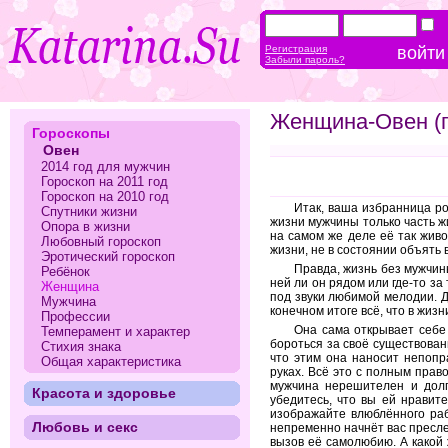
Регистрация
Забыли пароль?
Женщина-Овен (г
Гороскопы
Овен
2014 год для мужчин
Гороскоп на 2011 год
Гороскоп на 2010 год
Итак, ваша избранница ро
Спутники жизни
жизни мужчины только часть ж
Опора в жизни
на самом же деле её так живо
Любовный гороскоп
жизни, не в состоянии объять 
Эротический гороскоп
Правда, жизнь без мужчины
Ребёнок
ней ли он рядом или где-то з
Женщина
под звуки любимой мелодии. Д
Мужчина
конечном итоге всё, что в жиз
Профессии
Она сама открывает себе 
Темперамент и характер
бороться за своё существовани
Стихия знака
что этим она наносит непоп
Общая характеристика
руках. Всё это с полным пра
мужчина нерешителен и долг
Красота и здоровье
убедитесь, что вы ей нравит
изображайте влюблённого раба
Любовь и секс
непременно начнёт вас пресл
вызов её самолюбию. А какой 