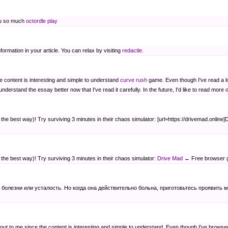
ou so much
octordle play
nformation in your article. You can relax by visiting
redactle
.
he content is interesting and simple to understand
curve rush
game. Even though I've read a lot
nderstand the essay better now that I've read it carefully. In the future, I'd like to read more o
the best way)! Try surviving 3 minutes in their chaos simulator: [url=https://drivemad.online
 the best way)! Try surviving 3 minutes in their chaos simulator:
Drive Mad
← Free browser g
болезни или усталость. Но когда она действительно больна, приготовьтесь проявить
out to me since the content is interesting and simple to understand. Even though I've browsed