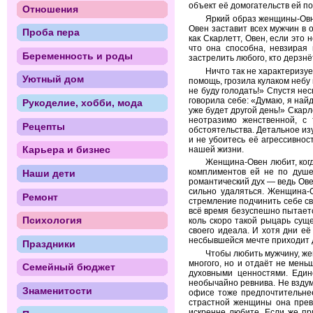
объект её домогательств ей п
Отношения
Яркий образ женщины-Овн
Овен заставит всех мужчин в 
Проба пера
как Скарлетт, Овен, если это
что она способна, невзирая
Беременность и роды
застрелить любого, кто дерзнё
Ничто так не характеризуе
Уютный дом
помощь, грозила кулаком небу и
не буду голодать!» Спустя не
говорила себе: «Думаю, я найд
Рукоделие, хобби, мода
уже будет другой день!» Скар
неотразимо женственной, с
Рецепты
обстоятельства. Детальное из
и не убоитесь её агрессивнос
Карьера и бизнес
нашей жизни.
Женщина-Овен любит, когд
комплиментов ей не по душе
Наши дети
романтический дух — ведь Ове
сильно удаляться. Женщина-
Ремонт
стремление подчинить себе св
всё время безуспешно пытается
Психология
коль скоро такой рыцарь суще
своего идеала. И хотя дни е
несбывшейся мечте приходит д
Праздники
Чтобы любить мужчину, же
многого, но и отдаёт не мен
Семейный бюджет
духовными ценностями. Един
необычайно ревнива. Не вздум
Знаменитости
офисе тоже предпочтительнее
страстной женщины она превр
искренне любите. Если же пр