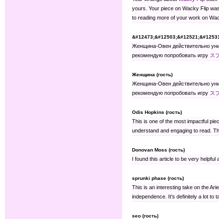
yours. Your piece on Wacky Flip was r
to reading more of your work on Wac
&#12473;&#12503;&#12521;&#12531
Женщина-Овен действительно уника
рекомендую попробовать игру
ス
Женщина (гость)
Женщина-Овен действительно уника
рекомендую попробовать игру
ス
Odis Hopkins (гость)
This is one of the most impactful pie
understand and engaging to read. Th
Donovan Moss (гость)
I found this article to be very helpfu
sprunki phase (гость)
This is an interesting take on the Ar
independence. It's definitely a lot to t
seo (гость)