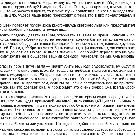
ла дежурства по чистке ковра между всеми членами семьи. Убедившись, что
гнала вторую собаку? Ничуть не бывало. Она ждала приплод и мечтала о но
ь. Что же касается щенят, то к моменту их появления на свет она надеялас
о и вышло. Чудеса чаще всего происходят с теми, кто в них по-настоящему в
о Овен потеряет голову из-за какого-нибудь светского льва или представител
иста, особенно идеалиста неудачника.
рить подарки, давать взаймы, ухаживать за вами во время болезни и по
 Когда женщина-Овен несчастна, несчастны должны быть и вы; когда же она с
о взаимное обладание: вашей бритвой и банковским счётом, вашими друзьям
ит ей. Правда, её бритва может быть сломана, а финансовые дела слегка ра
них не добраться. Но это не имеет значения. Попробуйте держать что-нибудь о
прометируйте её в обществе вашими одеждой, манерами, речью. Она никогда
погасить порыв энтузиазма — значит убить её. Люди с удовольствием будут п
ющих, что они лучше всех. Вот тогда она прибежит к вам вся в слезах, и вы
вою самоуверенность. Ей нравятся сила и независимость, и она пытается 
 часто разбивается о жизненную реальность. Утешьте её, будьте с ней нежны
рагов. Она не простит вам, если вы за неё не заступитесь или не примете 
у же, как это сделает она. А произойдёт это очень скоро.) Она всегда брос
 не откажешь.
азаться сущим наказанием. Скорее всего, её интересы будут сосредоточены 
дите, что она будет примерной наседкой, высиживающей цыплят. Обычно о
 правда, в основном, лишь в видных местах. Она, конечно, пришьёт вам пугов
льствие. Овен сверкает огнём драгоценных камней, а не греет теплом до
не души в ней спрятана нежность, но открывается она только тому, кто её
ни есть на самом деле. Но не вздумайте, завтракая с ней, читать газету. Инач
тся на болезни или усталость. Но когда она действительно больна, приготов
м можно спокойно позвонить и сказать, что вы задерживаетесь на работе доп
, что она должна точно знать, с кем вы, где и чем заняты. Она не постесня