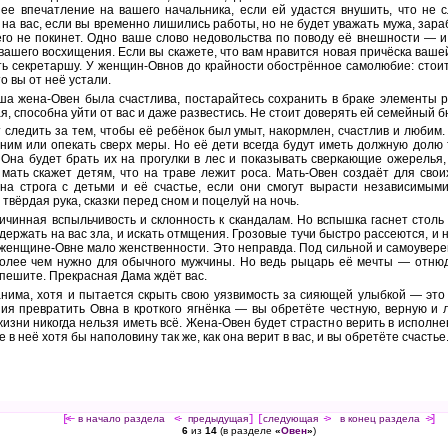
е впечатление на вашего начальника, если ей удастся внушить, что не сл
 на вас, если вы временно лишились работы, но не будет уважать мужа, зар
его не покинет. Одно ваше слово недовольства по поводу её внешности — и
вашего восхищения. Если вы скажете, что вам нравится новая причёска ваш
ть секретаршу. У женщин-Овнов до крайности обострённое самолюбие: стоит 
то вы от неё устали.
ша жена-Овен была счастлива, постарайтесь сохранить в браке элементы р
ая, способна уйти от вас и даже развестись. Не стоит доверять ей семейный 
т следить за тем, чтобы её ребёнок был умыт, накормлен, счастлив и любим
с ним или опекать сверх меры. Но её дети всегда будут иметь должную долю 
. Она будет брать их на прогулки в лес и показывать сверкающие ожерелья
я мать скажет детям, что на траве лежит роса. Мать-Овен создаёт для свои
на строга с детьми и её счастье, если они смогут вырасти независимыми
твёрдая рука, сказки перед сном и поцелуй на ночь.
чинная вспыльчивость и склонность к скандалам. Но вспышка гаснет столь 
 держать на вас зла, и искать отмщения. Грозовые тучи быстро рассеются, и
 в женщине-Овне мало женственности. Это неправда. Под сильной и самоуве
олее чем нужно для обычного мужчины. Но ведь рыцарь её мечты — отнюд
спешите. Прекрасная Дама ждёт вас.
анима, хотя и пытается скрыть свою уязвимость за сияющей улыбкой — это
ия превратить Овна в кроткого ягнёнка — вы обретёте честную, верную и
изни никогда нельзя иметь всё. Жена-Овен будет страстно верить в исполнен
е в неё хотя бы наполовину так же, как она верит в вас, и вы обретёте счастье
[<—
в начало раздела
<-
предыдущая
] [
следующая
->
в конец раздела
->]
6
из
14
(в разделе
«
Овен
»
)