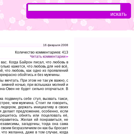
16 февраля 2008
Количество комментариев: 413
Читать комментарии
>>
вас. Когда Байрон писал, что любовь в
олько кажется, что любовь для неё всё,
й, что любовь, как одно из проявлений
 прекрасно обойтись и без мужчины.
ы мечтать. При этом не так уж важно, с
 и зимней ночью, при вспышках молний и
на-Овен не будет сильно огорчаться. В
а подвинуть себе стул, вызвать такси,
стрее, чем мужчина. Стоит ли говорить,
лидером, держать инициативу в своих
я делает предложение, особенно, если
решитесь обнять или поцеловать её,
оправитесь. Желая ей понравиться, не
независимы, загадочны, тогда она сама
своим безразличием он как бы бросает
что желанна, даже в том случае, когда