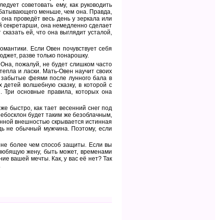
едует советовать ему, как руководить
абатывающего меньше, чем она. Правда,
 она проведёт весь день у зеркала или
ей секретарши, она немедленно сделает
сказать ей, что она выглядит усталой,
омантики. Если Овен почувствует себя
бюджет, разве только понарошку.
. Она, пожалуй, не будет слишком часто
тепла и ласки. Мать-Овен научит своих
, забытые феями после лунного бала в
х детей волшебную сказку, в которой с
. Три основные правила, которых она
же быстро, как тает весенний снег под
 небосклон будет таким же безоблачным,
ренной внешностью скрывается истинная
ь не обычный мужчина. Поэтому, если
 не более чем способ защиты. Если вы
 любящую жену, быть может, временами
ие вашей мечты. Как, у вас её нет? Так
.