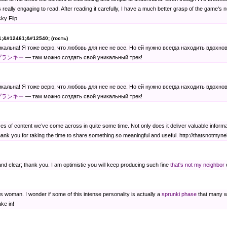
eally engaging to read. After reading it carefully, I have a much better grasp of the game's nu
ky Flip.
;&#12461;&#12540; (гость)
льна! Я тоже верю, что любовь для нее не все. Но ей нужно всегда находить вдохнове
プランキー
— там можно создать свой уникальный трек!
льна! Я тоже верю, что любовь для нее не все. Но ей нужно всегда находить вдохнове
プランキー
— там можно создать свой уникальный трек!
ces of content we’ve come across in quite some time. Not only does it deliver valuable informat
ank you for taking the time to share something so meaningful and useful. http://thatsnotmyn
l and clear; thank you. I am optimistic you will keep producing such fine
that's not my neighbor
ies woman. I wonder if some of this intense personality is actually a
sprunki phase
that many wo
ake in!