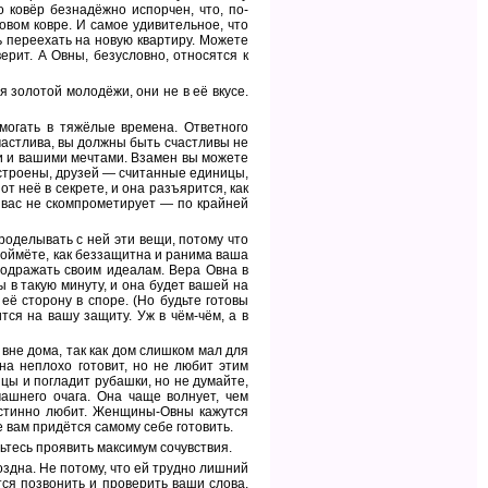
 ковёр безнадёжно испорчен, что, по-
вом ковре. И самое удивительное, что
ь переехать на новую квартиру. Можете
ерит. А Овны, безусловно, относятся к
я золотой молодёжи, они не в её вкусе.
могать в тяжёлые времена. Ответного
частлива, вы должны быть счастливы не
и и вашими мечтами. Взамен вы можете
сстроены, друзей — считанные единицы,
т неё в секрете, и она разъярится, как
 вас не скомпрометирует — по крайней
роделывать с ней эти вещи, потому что
 поймёте, как беззащитна и ранима ваша
подражать своим идеалам. Вера Овна в
 в такую минуту, и она будет вашей на
её сторону в споре. (Но будьте готовы
ится на вашу защиту. Уж в чём-чём, а в
вне дома, так как дом слишком мал для
на неплохо готовит, но не любит этим
ицы и погладит рубашки, но не думайте,
машнего очага. Она чаще волнует, чем
 истинно любит. Женщины-Овны кажутся
е вам придётся самому себе готовить.
ьтесь проявить максимум сочувствия.
оздна. Не потому, что ей трудно лишний
ется позвонить и проверить ваши слова.