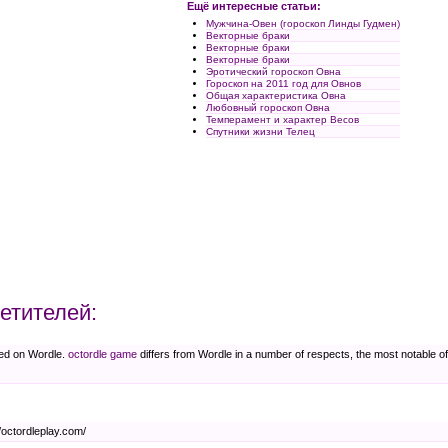
Ещё интересные статьи:
Мужчина-Овен (гороскоп Линды Гудмен)
Векторные браки
Векторные браки
Векторные браки
Эротический гороскоп Овна
Гороскоп на 2011 год для Овнов
Общая характеристика Овна
Любовный гороскоп Овна
Темперамент и характер Весов
Спутники жизни Телец
етителей:
ed on Wordle.
octordle game
differs from Wordle in a number of respects, the most notable of
/octordleplay.com/