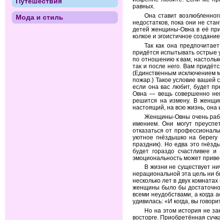
Путешествия
равных.
Она ставит возлюбленног
Мода и стиль
недостатков, пока они не ста
детей женщины-Овна в её при
колкое и эгоистичное создание
Так как она предпочитае
придётся испытывать острые у
по отношению к вам, настольк
так и после него. Вам придётс
(Единственным исключением мо
пожар.) Такое условие вашей 
если она вас любит, будет п
Овна — вещь совершенно неп
решится на измену. В женщин
настоящий, на всю жизнь, она 
Женщины-Овны очень рабо
имением. Они могут преуспе
отказаться от профессиональн
уютное гнёздышко на берегу
праздник). Но едва это гнёзд
будет гораздо счастливее и
эмоциональность может привес
В жизни не существует нич
нерациональной эта цель ни 
несколько лет в двух комната
женщины было бы достаточно,
всеми неудобствами, а когда 
удивилась: «И когда, вы говор
Но на этом история не за
восторге. Приобретённая сучк