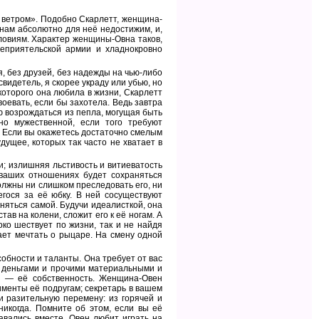
 ветром». Подобно Скарлетт, женщина-
чинам абсолютно для неё недостижим, и,
словиям. Характер женщины-Овна таков,
неприятельской армии и хладнокровно
я, без друзей, без надежды на чью-либо
свидетель, я скорее украду или убью, но
 которого она любила в жизни, Скарлетт
воевать, если бы захотела. Ведь завтра
ю возрождаться из пепла, могущая быть
о мужественной, если того требуют
. Если вы окажетесь достаточно смелым
дущее, которых так часто не хватает в
; излишняя льстивость и витиеватость
 ваших отношениях будет сохраняться
олжны ни слишком преследовать его, ни
гося за её юбку. В ней сосуществуют
няться самой. Будучи идеалисткой, она
ав на колени, сложит его к её ногам. А
око шествует по жизни, так и не найдя
ет мечтать о рыцаре. На смену одной
обности и таланты. Она требует от вас
, деньгами и прочими материальными и
н — её собственность. Женщина-Овен
именты её подругам; секретарь в вашем
и разительную перемену: из горячей и
икогда. Помните об этом, если вы её
авались вместе. Овен любит играть на