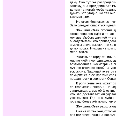
даму. Она тут же распредели
вашему, она предприняла? Вы
деньги на новый ковёр нашлис
думать что угодно, но так он
таким людям.
Не стоит беспокоиться, чт
Зато следует опасаться идеал
Женщина-Овен склонна да
отношения она ждёт и от вас.
меньше. Любовь для неё — эт
обладать всем, что принадлеж
а мечты столь высоки, что до 
дикая кошка. Никогда не ком
мере, в этом.
Уколоть её гордость или 
мир не любит женщин, доказыва
возлюбленная, несмотря на с
лучшее в человеческой натуре
всю жизнь. Защищайте её от в
помириться с её врагами сраз
преданности и верности Овнам
В роли жены она может ок
её творческой энергии. Не ж
заниматься, а дом её блестит,
что это доставляет ей удово
успокаивает. Где-то в глуби
гораздо более жёсткими, чем о
Женщина-Овен редко жалуе
Она не из тех жён, которы
раз подогреть ужин, а потому