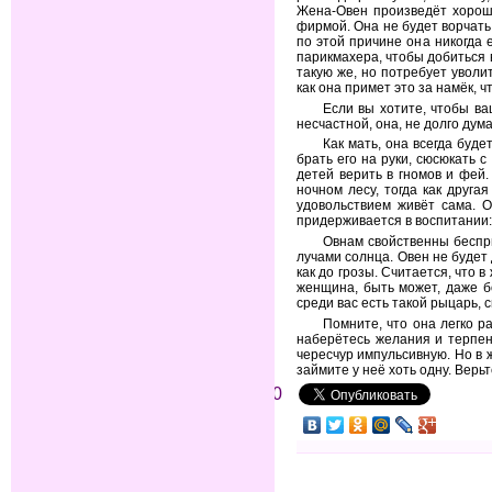
Жена-Овен произведёт хороше
фирмой. Она не будет ворчать
по этой причине она никогда 
парикмахера, чтобы добиться 
такую же, но потребует уволи
как она примет это за намёк, ч
Если вы хотите, чтобы ва
несчастной, она, не долго дум
Как мать, она всегда буде
брать его на руки, сюсюкать 
детей верить в гномов и фей
ночном лесу, тогда как друга
удовольствием живёт сама. О
придерживается в воспитании: 
Овнам свойственны беспри
лучами солнца. Овен не будет
как до грозы. Считается, что
женщина, быть может, даже б
среди вас есть такой рыцарь, 
Помните, что она легко р
наберётесь желания и терпен
чересчур импульсивную. Но в ж
займите у неё хоть одну. Верьт
0