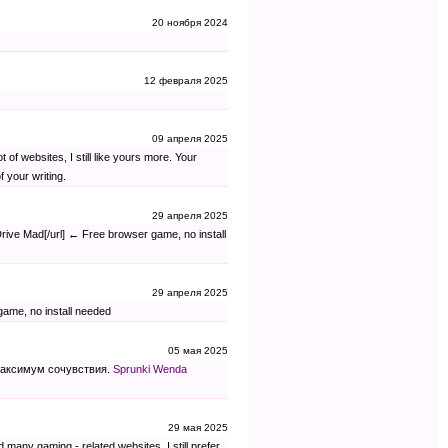
20 ноября 2024
12 февраля 2025
09 апреля 2025
 of websites, I still like yours more. Your
f your writing.
29 апреля 2025
]Drive Mad[/url] ← Free browser game, no install
29 апреля 2025
ame, no install needed
05 мая 2025
 максимум сочувствия.
Sprunki Wenda
29 мая 2025
 many gaming - related websites, I still prefer