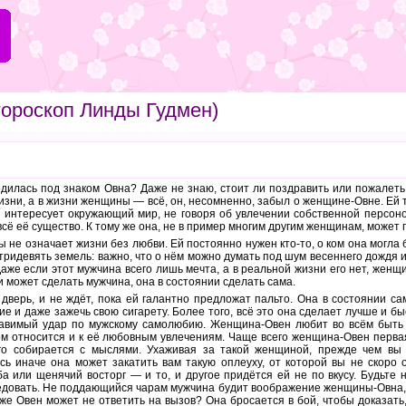
ороскоп Линды Гудмен)
дилась под знаком Овна? Даже не знаю, стоит ли поздравить или пожалеть 
изни, а в жизни женщины — всё, он, несомненно, забыл о женщине-Овне. Ей т
 интересует окружающий мир, не говоря об увлечении собственной персоно
всё её существо. К тому же она, не в пример многим другим женщинам, может
 не означает жизни без любви. Ей постоянно нужен кто-то, о ком она могла б
а тридевять земель: важно, что о нём можно думать под шум весеннего дождя
аже если этот мужчина всего лишь мечта, а в реальной жизни его нет, женщи
ни может сделать мужчина, она в состоянии сделать сама.
дверь, и не ждёт, пока ей галантно предложат пальто. Она в состоянии сам
е и даже зажечь свою сигарету. Более того, всё это она сделает лучше и бы
равимый удар по мужскому самолюбию. Женщина-Овен любит во всём быть 
вом относится и к её любовным увлечениям. Чаще всего женщина-Овен перва
о собирается с мыслями. Ухаживая за такой женщиной, прежде чем вы 
есь иначе она может закатить вам такую оплеуху, от которой вы не скоро 
 или щенячий восторг — и то, и другое придётся ей не по вкусу. Будьте 
едовать. Не поддающийся чарам мужчина будит воображение женщины-Овна, 
же Овен может не ответить на вызов? Она бросается в бой, чтобы доказать, 