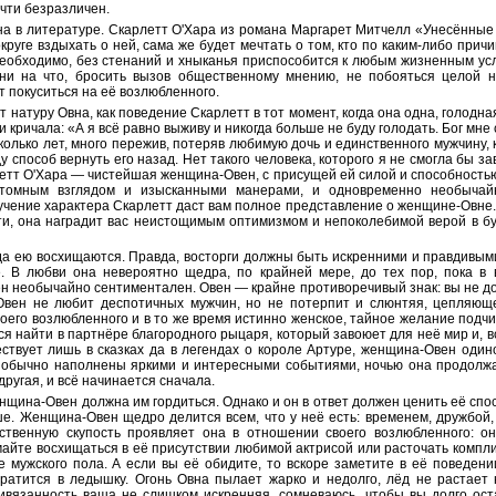
очти безразличен.
а в литературе. Скарлетт О'Хара из романа Маргарет Митчелл «Унесённые
округе вздыхать о ней, сама же будет мечтать о том, кто по каким-либо при
 необходимо, без стенаний и хныканья приспособится к любым жизненным у
 ни на что, бросить вызов общественному мнению, не побояться целой 
т покуситься на её возлюбленного.
т натуру Овна, как поведение Скарлетт в тот момент, когда она одна, голодна
 кричала: «А я всё равно выживу и никогда больше не буду голодать. Бог мне 
сколько лет, много пережив, потеряв любимую дочь и единственного мужчину,
у способ вернуть его назад. Нет такого человека, которого я не смогла бы за
летт О'Хара — чистейшая женщина-Овен, с присущей ей силой и способность
 томным взглядом и изысканными манерами, и одновременно необычайн
учение характера Скарлетт даст вам полное представление о женщине-Овне
ти, она наградит вас неистощимым оптимизмом и непоколебимой верой в бу
а ею восхищаются. Правда, восторги должны быть искренними и правдивыми
. В любви она невероятно щедра, по крайней мере, до тех пор, пока в
н необычайно сентиментален. Овен — крайне противоречивый знак: вы не д
Овен не любит деспотичных мужчин, но не потерпит и слюнтяя, цепляюще
оего возлюбленного и в то же время истинно женское, тайное желание подчи
 найти в партнёре благородного рыцаря, который завоюет для неё мир и, вст
ствует лишь в сказках да в легендах о короле Артуре, женщина-Овен один
ё обычно наполнены яркими и интересными событиями, ночью она продолжа
ругая, и всё начинается сначала.
нщина-Овен должна им гордиться. Однако и он в ответ должен ценить её спос
ьше. Женщина-Овен щедро делится всем, что у неё есть: временем, дружбой
ственную скупость проявляет она в отношении своего возлюбленного: о
айте восхищаться в её присутствии любимой актрисой или расточать компл
 мужского пола. А если вы её обидите, то вскоре заметите в её поведени
атится в ледышку. Огонь Овна пылает жарко и недолго, лёд не растает н
ивязанность ваша не слишком искренняя, сомневаюсь, чтобы вы долго ост