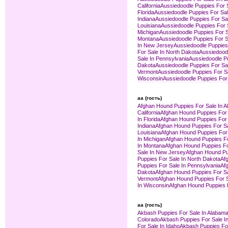
California
Aussiedoodle Puppies For 
Florida
Aussiedoodle Puppies For Sal
Indiana
Aussiedoodle Puppies For Sa
Louisiana
Aussiedoodle Puppies For 
Michigan
Aussiedoodle Puppies For S
Montana
Aussiedoodle Puppies For S
In New Jersey
Aussiedoodle Puppies
For Sale In North Dakota
Aussiedoodl
Sale In Pennsylvania
Aussiedoodle Pu
Dakota
Aussiedoodle Puppies For Sa
Vermont
Aussiedoodle Puppies For Sal
Wisconsin
Aussiedoodle Puppies For
aa (гость)
Afghan Hound Puppies For Sale In 
California
Afghan Hound Puppies For 
In Florida
Afghan Hound Puppies For 
Indiana
Afghan Hound Puppies For Sa
Louisiana
Afghan Hound Puppies For 
In Michigan
Afghan Hound Puppies Fo
In Montana
Afghan Hound Puppies Fo
Sale In New Jersey
Afghan Hound Pu
Puppies For Sale In North Dakota
Af
Puppies For Sale In Pennsylvania
Af
Dakota
Afghan Hound Puppies For S
Vermont
Afghan Hound Puppies For Sa
In Wisconsin
Afghan Hound Puppies 
aa (гость)
Akbash Puppies For Sale In Alabam
Colorado
Akbash Puppies For Sale I
For Sale In Idaho
Akbash Puppies For 