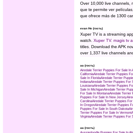
Over 10,000 live channels,
que te permite ver películas
que ofrece más de 1300 cana
evan He (гость)
Xuper TV is a streaming app
watch.
Xuper TV
.
magis tv a
titles. Download the APK no
over 1,337 live channels an
aa (гость)
Airedale Terrier Puppies For Sale In
California
Airedale Terrier Puppies Fo
Sale In Florida
Airedale Terrier Puppi
Indiana
Airedale Terrier Puppies For 
Louisiana
Airedale Terrier Puppies Fo
Sale In Michigan
Airedale Terrier Pup
For Sale In Montana
Airedale Terrier
Puppies For Sale In New Jersey
Aire
Carolina
Airedale Terrier Puppies For
In Oregon
Airedale Terrier Puppies F
Puppies For Sale In South Dakota
Ai
Terrier Puppies For Sale In Vermont
A
Virginia
Airedale Terrier Puppies For 
aa (гость)
Aussiedoodle Puppies For Sale In A