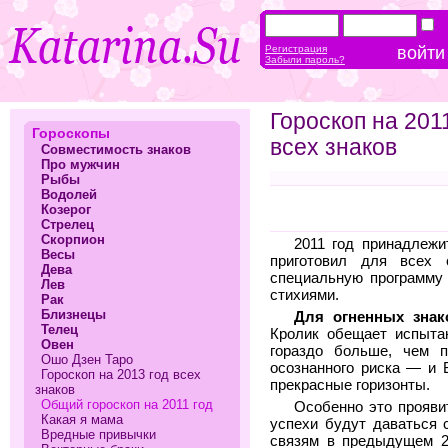
Регистрация
Забыли пароль?
Гороскоп на 201
Гороскопы
всех знаков
Совместимость знаков
Про мужчин
Рыбы
Водолей
Козерог
Стрелец
Скорпион
2011 год принадлежи
Весы
приготовил для всех
Дева
специальную программу 
Лев
стихиями.
Рак
Близнецы
Для огненных знак
Телец
Кролик обещает испытан
Овен
гораздо больше, чем п
Ошо Дзен Таро
осознанного риска — и 
Гороскоп на 2013 год всех
прекрасные горизонты.
знаков
Общий гороскоп на 2011 год
Особенно это прояви
Какая я мама
успехи будут даваться 
Вредные привычки
связям в предыдущем 2