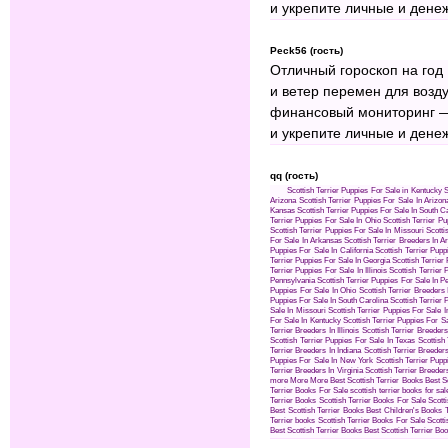
и укрепите личные и дене
Peck56 (гость)
Отличный гороскоп на год
и ветер перемен для возду
финансовый мониторинг 
и укрепите личные и дене
qq (гость)
Scottish Terrier Puppies For Sale in Kentucky
S
Arizona
Scottish Terrier Puppies For Sale In Arizon
Kansas
Scottish Terrier Puppies For Sale In South C
Terrier Puppies For Sale In Ohio
Scottish Terrier Pu
Scottish Terrier Puppies For Sale In Missouri
Scotti
For Sale In Arkansas
Scottish Terrier Breeders In 
Puppies For Sale In California
Scottish Terrier Pupp
Terrier Puppies For Sale In Georgia
Scottish Terrier
Terrier Puppies For Sale In Illinois
Scottish Terrier
Pennsylvania
Scottish Terrier Puppies For Sale In P
Puppies For Sale In Ohio
Scottish Terrier Breeders 
Puppies For Sale In South Carolina
Scottish Terrier 
Sale In Missouri
Scottish Terrier Puppies For Sale I
For Sale In Kentucky
Scottish Terrier Puppies For S
Terrier Breeders In Illinois
Scottish Terrier Breeders 
Scottish Terrier Puppies For Sale In Texas
Scottish
Terrier Breeders In Indiana
Scottish Terrier Breeders
Puppies For Sale In New York
Scottish Terrier Pup
Terrier Breeders In Virginia
Scottish Terrier Breeders
more
More
More
Best Scottish Terrier Books
Best S
Terrier Books For Sale
scottish terrier books for sal
Terrier Books
Scottish Terrier Books For Sale
Scott
Best Scottish Terrier Books
Best Children's Books
Terrier books
Scottish Terrier Books For Sale
Scotti
Best Scottish Terrier Books
Best Scottish Terrier Bo