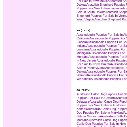
For Sale In New Mexico
Anatolian Sh
Dakota
Anatolian Shepherd Puppies F
Puppies For Sale In Pennsylvania
An
Sale In South Dakota
Anatolian Shep
Shepherd Puppies For Sale In Vermo
West Virginia
Anatolian Shepherd Pup
aa (гость)
Aussiedoodle Puppies For Sale In A
California
Aussiedoodle Puppies For 
Florida
Aussiedoodle Puppies For Sal
Indiana
Aussiedoodle Puppies For Sa
Louisiana
Aussiedoodle Puppies For 
Michigan
Aussiedoodle Puppies For S
Montana
Aussiedoodle Puppies For S
In New Jersey
Aussiedoodle Puppies
For Sale In North Dakota
Aussiedoodl
Sale In Pennsylvania
Aussiedoodle Pu
Dakota
Aussiedoodle Puppies For Sa
Vermont
Aussiedoodle Puppies For Sal
Wisconsin
Aussiedoodle Puppies For
aa (гость)
Australian Cattle Dog Puppies For S
Puppies For Sale In California
Austral
Delaware
Australian Cattle Dog Puppi
Puppies For Sale In Illinois
Australian
Kansas
Australian Cattle Dog Puppie
Dog Puppies For Sale In Maryland
Au
Sale In Minnesota
Australian Cattle D
Montana
Australian Cattle Dog Puppi
Cattle Dog Puppies For Sale In New