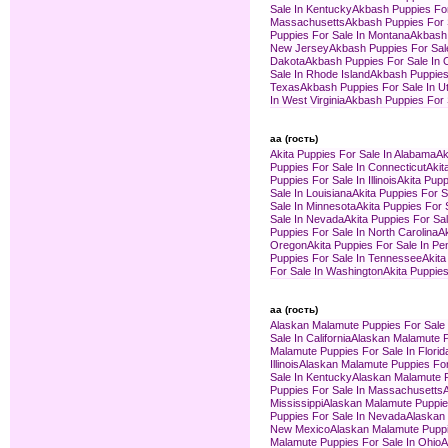
Sale In Kentucky
Akbash Puppies For
Massachusetts
Akbash Puppies For 
Puppies For Sale In Montana
Akbash 
New Jersey
Akbash Puppies For Sal
Dakota
Akbash Puppies For Sale In 
Sale In Rhode Island
Akbash Puppies 
Texas
Akbash Puppies For Sale In U
In West Virginia
Akbash Puppies For 
aa (гость)
Akita Puppies For Sale In Alabama
Ak
Puppies For Sale In Connecticut
Akit
Puppies For Sale In Illinois
Akita Pupp
Sale In Louisiana
Akita Puppies For S
Sale In Minnesota
Akita Puppies For S
Sale In Nevada
Akita Puppies For S
Puppies For Sale In North Carolina
Ak
Oregon
Akita Puppies For Sale In Pe
Puppies For Sale In Tennessee
Akita
For Sale In Washington
Akita Puppies
aa (гость)
Alaskan Malamute Puppies For Sale
Sale In California
Alaskan Malamute P
Malamute Puppies For Sale In Florid
Illinois
Alaskan Malamute Puppies For 
Sale In Kentucky
Alaskan Malamute P
Puppies For Sale In Massachusetts
Mississippi
Alaskan Malamute Puppies
Puppies For Sale In Nevada
Alaskan
New Mexico
Alaskan Malamute Puppi
Malamute Puppies For Sale In Ohio
A