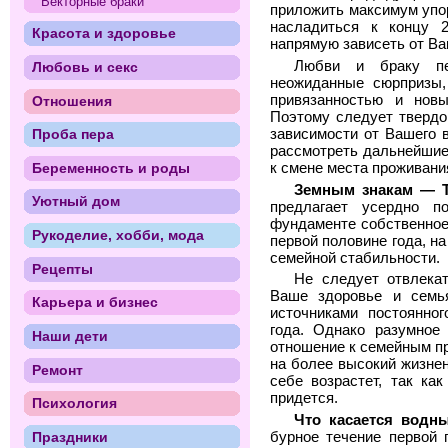
Векторные браки
приложить максимум упор
насладиться к концу 
Красота и здоровье
напрямую зависеть от Ва
Любви и браку пе
Любовь и секс
неожиданные сюрпризы,
привязанностью и новы
Отношения
Поэтому следует твердо
зависимости от Вашего 
Проба пера
рассмотреть дальнейшие
к смене места проживани
Беременность и роды
Земным знакам — Т
Уютный дом
предлагает усердно п
фундаменте собственное
Рукоделие, хобби, мода
первой половине года, н
семейной стабильности.
Рецепты
Не следует отвлекат
Ваше здоровье и семь
Карьера и бизнес
источниками постоянно
года. Однако разумное
Наши дети
отношение к семейным п
на более высокий жизне
Ремонт
себе возрастет, так ка
придется.
Психология
Что касается водн
Праздники
бурное течение первой 