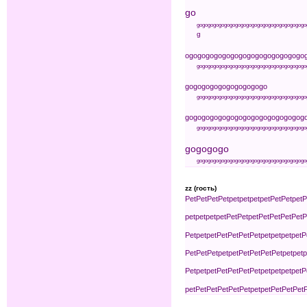
go
g
o
go
go
go
go
go
go
go
go
go
go
go
go
go
go
go
go
go
go
go
g
o
go
go
go
go
go
go
go
go
go
go
go
go
go
go
g
o
go
go
go
go
go
go
go
go
go
go
go
go
go
go
go
go
go
go
go
go
go
go
go
go
go
go
go
go
go
go
go
go
go
go
go
go
go
go
go
go
go
go
go
go
go
go
go
go
go
go
go
go
go
go
go
go
go
go
go
go
go
go
go
g
go
go
go
go
go
go
go
go
go
go
go
go
go
go
go
go
go
go
go
go
go
go
go
go
go
go
go
go
go
go
go
go
go
go
go
go
go
go
go
go
go
go
go
go
zz (гость)
Pet
Pet
Pet
Pet
pet
pet
pet
pet
Pet
Pet
pet
P
pet
pet
pet
pet
Pet
Pet
pet
Pet
Pet
Pet
Pet
P
Pet
pet
pet
Pet
Pet
Pet
Pet
pet
pet
pet
pet
P
Pet
Pet
Pet
pet
pet
Pet
Pet
Pet
Pet
pet
pet
p
Pet
pet
pet
Pet
Pet
Pet
Pet
pet
pet
pet
pet
P
pet
Pet
Pet
Pet
Pet
Pet
pet
pet
Pet
Pet
Pet