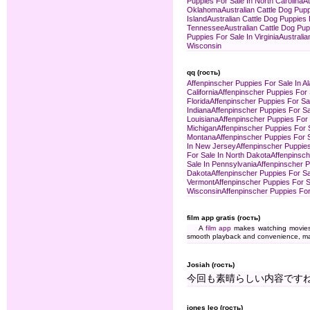
Puppies For Sale In North Carolina
Au
Oklahoma
Australian Cattle Dog Pup
Island
Australian Cattle Dog Puppies 
Tennessee
Australian Cattle Dog Pup
Puppies For Sale In Virginia
Australia
Wisconsin
qq (гость)
Affenpinscher Puppies For Sale In 
California
Affenpinscher Puppies For 
Florida
Affenpinscher Puppies For Sa
Indiana
Affenpinscher Puppies For Sa
Louisiana
Affenpinscher Puppies For 
Michigan
Affenpinscher Puppies For 
Montana
Affenpinscher Puppies For 
In New Jersey
Affenpinscher Puppie
For Sale In North Dakota
Affenpinsch
Sale In Pennsylvania
Affenpinscher P
Dakota
Affenpinscher Puppies For S
Vermont
Affenpinscher Puppies For Sa
Wisconsin
Affenpinscher Puppies Fo
film app gratis (гость)
A
film app
makes watching movies s
smooth playback and convenience, mak
Josiah (гость)
今回も素晴らしい内容です
jones leo (гость)