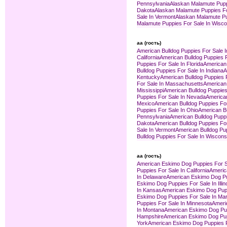
Pennsylvania
Alaskan Malamute Pupp
Dakota
Alaskan Malamute Puppies F
Sale In Vermont
Alaskan Malamute Pup
Malamute Puppies For Sale In Wisco
aa (гость)
American Bulldog Puppies For Sale 
California
American Bulldog Puppies F
Puppies For Sale In Florida
American 
Bulldog Puppies For Sale In Indiana
A
Kentucky
American Bulldog Puppies F
For Sale In Massachusetts
American 
Mississippi
American Bulldog Puppies
Puppies For Sale In Nevada
America
Mexico
American Bulldog Puppies Fo
Puppies For Sale In Ohio
American B
Pennsylvania
American Bulldog Puppi
Dakota
American Bulldog Puppies Fo
Sale In Vermont
American Bulldog Pup
Bulldog Puppies For Sale In Wiscons
aa (гость)
American Eskimo Dog Puppies For S
Puppies For Sale In California
Americ
In Delaware
American Eskimo Dog Pup
Eskimo Dog Puppies For Sale In Illin
In Kansas
American Eskimo Dog Pupp
Eskimo Dog Puppies For Sale In Ma
Puppies For Sale In Minnesota
Ameri
In Montana
American Eskimo Dog Pup
Hampshire
American Eskimo Dog Pup
York
American Eskimo Dog Puppies Fo