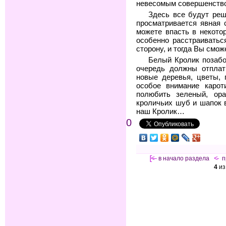
невесомым совершенст
Здесь все будут реш
просматривается явная 
можете впасть в некото
особенно расстраиватьс
сторону, и тогда Вы смо
Белый Кролик позабо
очередь должны отплат
новые деревья, цветы, 
особое внимание карот
полюбить зеленый, ор
кроличьих шуб и шапок 
наш Кролик…
0
[<—
в начало раздела
<-
п
4
и