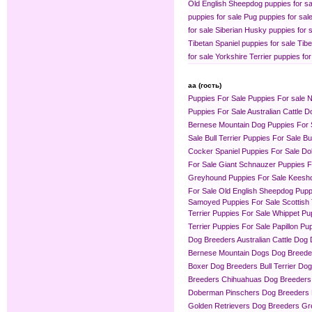
Old English Sheepdog puppies for sa
puppies for sale
Pug puppies for sal
for sale
Siberian Husky puppies for 
Tibetan Spaniel puppies for sale
Tibe
for sale
Yorkshire Terrier puppies for
aa (гость)
Puppies For Sale
Puppies For sale
N
Puppies For Sale
Australian Cattle 
Bernese Mountain Dog Puppies For 
Sale
Bull Terrier Puppies For Sale
Bu
Cocker Spaniel Puppies For Sale
Do
For Sale
Giant Schnauzer Puppies F
Greyhound Puppies For Sale
Keesho
For Sale
Old English Sheepdog Pupp
Samoyed Puppies For Sale
Scottish
Terrier Puppies For Sale
Whippet Pu
Terrier Puppies For Sale
Papillon Pu
Dog Breeders
Australian Cattle Dog
Bernese Mountain Dogs Dog Breede
Boxer Dog Breeders
Bull Terrier Do
Breeders
Chihuahuas Dog Breeders
Doberman Pinschers Dog Breeders
Golden Retrievers Dog Breeders
Gr