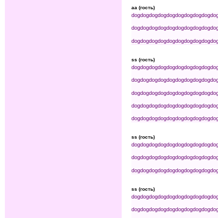
aa (гость)
dog
dog
dog
dog
dog
dog
dog
dog
dog
do
dog
dog
dog
dog
dog
dog
dog
dog
dog
do
dog
dog
dog
dog
dog
dog
dog
dog
dog
do
ss (гость)
dog
dog
dog
dog
dog
dog
dog
dog
dog
do
dog
dog
dog
dog
dog
dog
dog
dog
dog
do
dog
dog
dog
dog
dog
dog
dog
dog
dog
do
dog
dog
dog
dog
dog
dog
dog
dog
dog
do
dog
dog
dog
dog
dog
dog
dog
dog
dog
do
ss (гость)
dog
dog
dog
dog
dog
dog
dog
dog
dog
do
dog
dog
dog
dog
dog
dog
dog
dog
dog
do
dog
dog
dog
dog
dog
dog
dog
dog
dog
do
ss (гость)
dog
dog
dog
dog
dog
dog
dog
dog
dog
do
dog
dog
dog
dog
dog
dog
dog
dog
dog
do