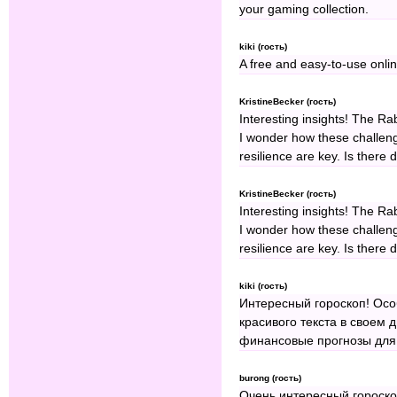
your gaming collection.
kiki (гость)
A free and easy-to-use onli
KristineBecker (гость)
Interesting insights! The Rab
I wonder how these challeng
resilience are key. Is there 
KristineBecker (гость)
Interesting insights! The Rab
I wonder how these challeng
resilience are key. Is there 
kiki (гость)
Интересный гороскоп! Осо
красивого текста в своем
финансовые прогнозы для
burong (гость)
Очень интересный гороскоп