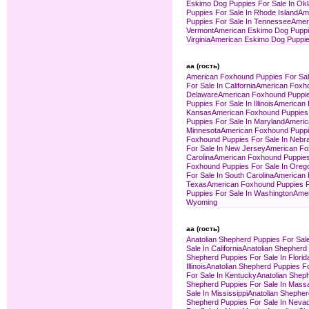
Eskimo Dog Puppies For Sale In Ok
Puppies For Sale In Rhode Island
Ame
Puppies For Sale In Tennessee
Amer
Vermont
American Eskimo Dog Puppies
Virginia
American Eskimo Dog Puppies
aa (гость)
American Foxhound Puppies For Sal
For Sale In California
American Foxho
Delaware
American Foxhound Puppies
Puppies For Sale In Illinois
American 
Kansas
American Foxhound Puppies 
Puppies For Sale In Maryland
Americ
Minnesota
American Foxhound Puppie
Foxhound Puppies For Sale In Nebr
For Sale In New Jersey
American Fo
Carolina
American Foxhound Puppies 
Foxhound Puppies For Sale In Oreg
For Sale In South Carolina
American 
Texas
American Foxhound Puppies Fo
Puppies For Sale In Washington
Amer
Wyoming
aa (гость)
Anatolian Shepherd Puppies For Sal
Sale In California
Anatolian Shepherd 
Shepherd Puppies For Sale In Florid
Illinois
Anatolian Shepherd Puppies Fo
For Sale In Kentucky
Anatolian Sheph
Shepherd Puppies For Sale In Mass
Sale In Mississippi
Anatolian Shepher
Shepherd Puppies For Sale In Neva