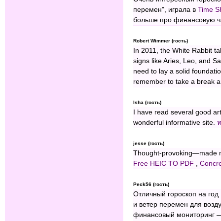
перемен", играла в
Time S
больше про финансовую ч
Robert Wimmer (гость)
In 2011, the White Rabbit ta
signs like Aries, Leo, and S
need to lay a solid foundatio
remember to take a break a
Isha (гость)
I have read several good art
wonderful informative site.
ท
jesse (гость)
Thought-provoking—made me 
Free HEIC TO PDF
,
Concre
Peck56 (гость)
Отличный гороскоп на год
и ветер перемен для возду
финансовый мониторинг 