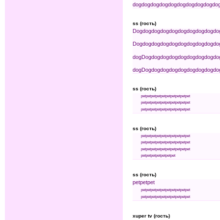
dog
dog
dog
dog
dog
dog
dog
dog
dog
do
ss (гость)
Dog
dog
dog
dog
dog
dog
dog
dog
dog
do
Dog
dog
dog
dog
dog
dog
dog
dog
dog
do
dog
Dog
dog
dog
dog
dog
dog
dog
dog
do
dog
Dog
dog
dog
dog
dog
dog
dog
dog
do
ss (гость)
pet
pet
pet
pet
pet
pet
pet
pet
pet
pet
pet
pet
pet
pet
pet
pet
pet
pet
pet
pet
pet
pet
pet
pet
pet
pet
pet
pet
pet
pet
ss (гость)
pet
pet
pet
pet
pet
pet
pet
pet
pet
pet
pet
pet
pet
pet
pet
pet
pet
pet
pet
pet
pet
pet
pet
pet
pet
pet
pet
pet
pet
pet
pet
pet
pet
pet
pet
pet
pet
ss (гость)
pet
pet
pet
pet
pet
pet
pet
pet
pet
pet
pet
pet
pet
pet
pet
pet
pet
pet
pet
pet
pet
pet
pet
xuper tv (гость)