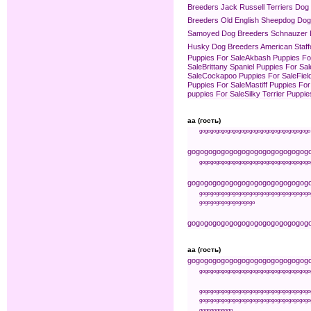
Breeders
Jack Russell Terriers Dog
Breeders
Old English Sheepdog Dog
Samoyed Dog Breeders
Schnauzer 
Husky Dog Breeders
American Staff
Puppies For Sale
Akbash Puppies Fo
Sale
Brittany Spaniel Puppies For Sal
Sale
Cockapoo Puppies For Sale
Fiel
Puppies For Sale
Mastiff Puppies For
puppies For Sale
Silky Terrier Puppie
aa (гость)
go
go
go
go
go
go
go
go
go
go
go
go
go
go
go
go
go
go
go
go
go
go
go
go
go
go
go
go
go
go
go
go
go
go
g
go
go
go
go
go
go
go
go
go
go
go
go
go
go
go
go
go
go
go
go
go
go
go
go
go
go
go
go
go
go
go
go
go
go
g
go
go
go
go
go
go
go
go
go
go
go
go
go
go
go
go
go
go
go
go
go
go
go
go
go
go
go
go
go
go
go
go
go
go
go
go
go
go
go
go
go
go
go
go
g
aa (гость)
go
go
go
go
go
go
go
go
go
go
go
go
go
go
g
go
go
go
go
go
go
go
go
go
go
go
go
go
go
go
go
go
go
go
go
go
go
go
go
go
go
go
go
go
go
go
go
go
go
go
go
go
go
go
go
go
go
go
go
go
go
go
go
go
go
go
go
go
go
go
go
go
go
go
go
go
go
go
go
go
go