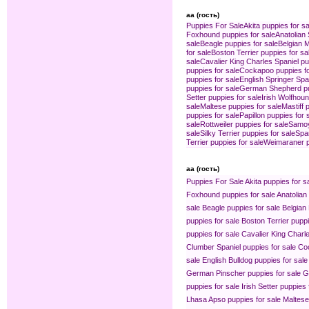
aa (гость)
Puppies For Sale
Akita puppies for sa
Foxhound puppies for sale
Anatolian
sale
Beagle puppies for sale
Belgian M
for sale
Boston Terrier puppies for sa
sale
Cavalier King Charles Spaniel pu
puppies for sale
Cockapoo puppies fo
puppies for sale
English Springer Span
puppies for sale
German Shepherd pup
Setter puppies for sale
Irish Wolfhoun
sale
Maltese puppies for sale
Mastiff 
puppies for sale
Papillon puppies for 
sale
Rottweiler puppies for sale
Samoy
sale
Silky Terrier puppies for sale
Spa
Terrier puppies for sale
Weimaraner p
aa (гость)
Puppies For Sale
Akita puppies for s
Foxhound puppies for sale
Anatolian
sale
Beagle puppies for sale
Belgian 
puppies for sale
Boston Terrier puppi
puppies for sale
Cavalier King Charle
Clumber Spaniel puppies for sale
Coc
sale
English Bulldog puppies for sale
German Pinscher puppies for sale
G
puppies for sale
Irish Setter puppies 
Lhasa Apso puppies for sale
Maltese