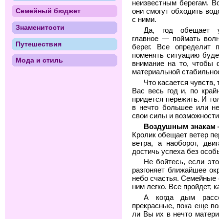
неизвестным берегам. Вс
Семейный бюджет
они смогут обходить вод
с ними.
Знаменитости
Да, год обещает у
главное — поймать волн
Путешествия
берег. Все определит 
поменять ситуацию буде
Мода и стиль
внимание на то, чтобы 
материальной стабильно
Что касается чувств,
Вас весь год и, по кра
придется пережить. И то
в нечто большее или не
свои силы и возможности
Воздушным знакам 
Кролик обещает ветер пе
ветра, а наоборот, дв
достичь успеха без особ
Не бойтесь, если это
разгоняет ближайшее ок
небо счастья. Семейные 
ним легко. Все пройдет,
А когда дым рассе
прекрасные, пока еще во
ли Вы их в нечто матер