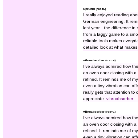
Sprunki (гость)
I really enjoyed reading ab
German engineering. It rem
last year—the difference in 
from a laggy game to a smoo
reliable tools makes everyda
detailed look at what makes 
vibroabsorber (гость)
I’ve always admired how the 
an oven door closing with a 
refined. It reminds me of m
even a tiny vibration can a
really gets that attention to 
appreciate.
vibroabsorber
vibroabsorber (гость)
I’ve always admired how the 
an oven door closing with a 
refined. It reminds me of m
even a tiny vibration can a