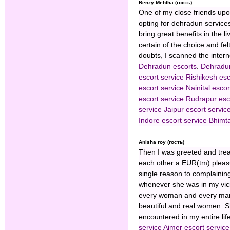
Renzy Mehtha (гость)
One of my close friends upo
opting for dehradun services
bring great benefits in the l
certain of the choice and felt
doubts, I scanned the inter
Dehradun escorts
.
Dehradun
escort service
Rishikesh esc
escort service
Nainital escor
escort service
Rudrapur esco
service
Jaipur escort servic
Indore escort service
Bhimta
Anisha roy (гость)
Then I was greeted and trea
each other a EUR(tm) pleasu
single reason to complaini
whenever she was in my vici
every woman and every man 
beautiful and real women. Sh
encountered in my entire lif
service
Ajmer escort service