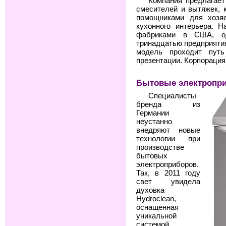
Компания предлагает
смесителей и вытяжек, 
помощниками для хозяе
кухонного интерьера. 
фабриками в США, од
тринадцатью предприятия
модель проходит путь
презентации. Корпорация
Бытовые электропр
Специалисты
бренда из
Германии
неустанно
внедряют новые
технологии при
производстве
бытовых
электроприборов.
Так, в 2011 году
свет увидела
духовка
Hydroclean,
оснащенная
уникальной
системой