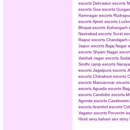
escorts
Dehradun escorts
M
escorts
Goa escorts
Gurgao
Ramnagar escorts
Rudrapur
escorts
Ajmer escorts
Luckn
Bhopal escorts
Kishangarh 
Nasirabad escorts
Surat esc
Raipur escorts
Chandigarh 
Jaipur escorts
Bajaj Nagar e
escorts
Shyam Nagar escor
Vaishali nagar escorts
Sodal
Sindhi camp escorts
Naraya
escorts
Jagatpura escorts
J
escorts
Chitrakoot escorts
C
escorts
Mansarovar escorts
escorts
Aguada escorts
Bag
escorts
Candolim escorts
M
Agonda escorts
Cavelossim
escorts
Arambol escorts
Col
Vagator escorts
Porvorim es
Hindi sexy kahani
sex story 