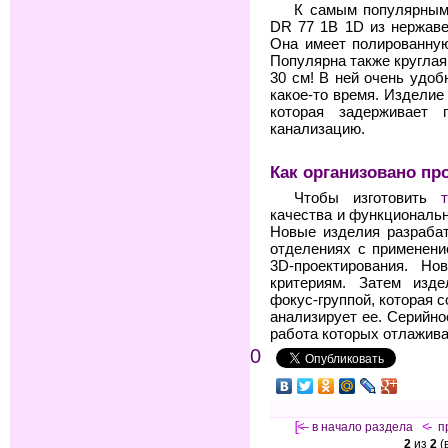
К самым популярным
DR 77 1B 1D из нержав
Она имеет полированную
Популярна также кругла
30 см! В ней очень удоб
какое-то время. Изделие
которая задерживает
канализацию.
Как организовано пр
Чтобы изготовить
качества и функциональн
Новые изделия разрабат
отделениях с применен
3D-проектирования. Н
критериям. Затем изде
фокус-группой, которая 
анализирует ее. Серийно
работа которых отлажива
0
[<—
в начало раздела
<-
п
2
из
2
(