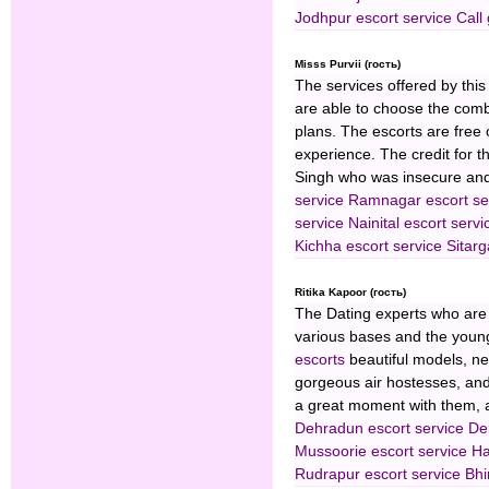
Jodhpur escort service
Call 
Misss Purvii (гость)
The services offered by this
are able to choose the combin
plans. The escorts are free 
experience. The credit for t
Singh who was insecure an
service
Ramnagar escort se
service
Nainital escort servi
Kichha escort service
Sitarg
Ritika Kapoor (гость)
The Dating experts who are 
various bases and the young
escorts
beautiful models, ne
gorgeous air hostesses, and
a great moment with them, 
Dehradun escort service
Deh
Mussoorie escort service
Ha
Rudrapur escort service
Bhi