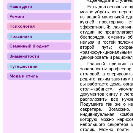
«Двенадцать стульев
Наши дети
Есть два основных пу
можно убрать все перего
Ремонт
из вашей маленькой одн
кухней просторную с
Психология
эффективный: лаконичн
студии, не предполагаю
Праздники
беспорядок, сменить об
нельзя, и гостей полож
Семейный бюджет
второй путь: сохр
«разнофункциональны
Знаменитости
декорировать и рационал
Главный принцип о
Путешествия
зональность: профессор
столовой, а оперироват
Мода и стиль
решите, каким занятиям
вы работаете дома, орга
стол-«кабинет», уко
документов снизу и лёг
расположить все нуж
Подумайте так же о н
секретере. Возможн
индивидуальная комби
которую можно нарисов
небольшого секретера 
столик. Можно пойти 