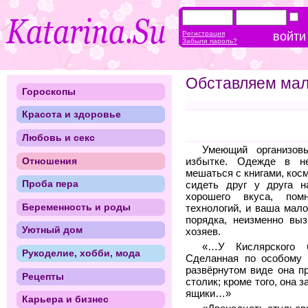
Регистрация
Забыли пароль?
Обставляем мал
Гороскопы
Красота и здоровье
Любовь и секс
Умеющий организов
Отношения
избытке. Одежде в не
мешаться с книгами, кос
Проба пера
сидеть друг у друга н
хорошего вкуса, пом
Беременность и роды
технологий, и ваша мал
порядка, неизменно вы
Уютный дом
хозяев.
«…У Кислярского б
Рукоделие, хобби, мода
Сделанная по особому 
развёрнутом виде она п
Рецепты
столик; кроме того, она 
ящики…»
Карьера и бизнес