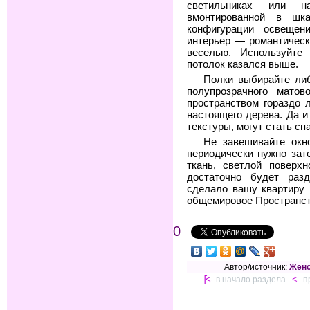
светильниках или на
вмонтированной в шк
конфигурации освеще
интерьер — романтическ
веселью. Используйте 
потолок казался выше.
Полки выбирайте ли
полупрозрачного матов
пространством гораздо
настоящего дерева. Да и
текстуры, могут стать сп
Не завешивайте окн
периодически нужно зат
ткань, светлой поверх
достаточно будет раз
сделало вашу квартиру 
общемировое Пространст
0
Автор/источник:
Женс
[<-
в начало раздела
<-
п