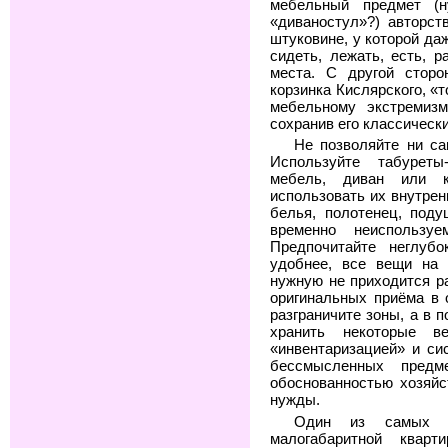
мебельный предмет (
«диваностул»?) авторс
штуковине, у которой да
сидеть, лежать, есть, р
места. С другой сторо
корзинка Кислярского, «
мебельному экстремиз
сохранив его классически
Не позволяйте ни са
Используйте табуреты
мебель, диван или к
использовать их внутрен
белья, полотенец, поду
временно неиспольз
Предпочитайте неглуб
удобнее, все вещи на 
нужную не приходится р
оригинальных приёма в
разграничите зоны, а в 
хранить некоторые в
«инвентаризацией» и си
бессмысленных пред
обоснованностью хозяйс
нужды.
Один из самых г
малогабаритной квар