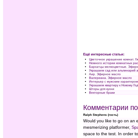
Ещё интересные статьи:
Цветочное украшение комнат. Г
Немного истории комнатных ра
Бархатцы мелкоцветные. Эфир
Украшаем сад или альпинарий а
Аир. Эфирное масло
Валериана. Эфирное масло
Интерьер с мужским характеро
Украшаем квартиру к Новому Го
Шторы для кухни
Векторные браки
Комментарии по
Ralph Stephens (гость)
Would you like to go on an 
mesmerizing platformer,
Sp
space to the test. In order 