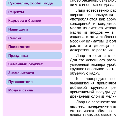
слово бакалавр связано 
Рукоделие, хобби, мода
ни что иное, как ягода ла
Лавр естественно ра
Рецепты
широко используетс
употребляются как аром
Карьера и бизнес
консервной и кондитер
масло из листьев испол
Наши дети
масло из плодов — в 
издавна стал излюбленн
Ремонт
морским климатом. В бо
растят эти деревца в
Психология
декоративные растения.
Праздники
Лавр относится к н
Для его успешного разв
Семейный бюджет
умеренной температурой.
крупное напольное расте
Знаменитости
объёмную кадку.
К плодородию поч
Путешествия
выращивания применяю
добавкой крупного р
Мода и стиль
применяемой посуды д
дренажный слой из мелки
Лавр не переносит за
является почернение и 
его поливают обильно, 
почвы. В зимнее время, 