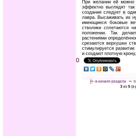
При желании ей можно
эффектно выглядят так
создания следует в оди
лавра. Высаживать их н
имеющиеся боковые ве
стволики сплетаются н
положении. Так дела
растениями определённо
срезаются верхушки ств
стимулируется развитие
и создают плотную крону
0
[<—
в начало раздела
<-
п
3
из
5
(в