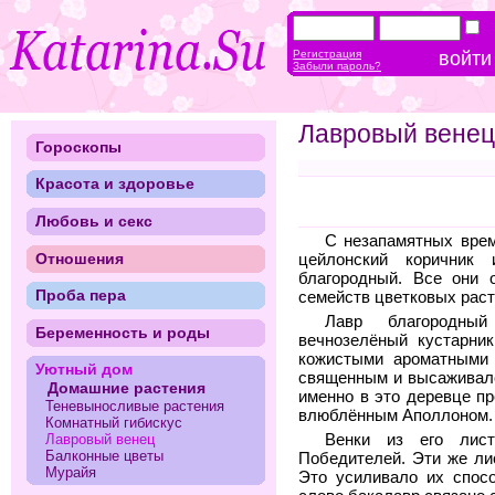
Регистрация
Забыли пароль?
Лавровый венец
Гороскопы
Красота и здоровье
Любовь и секс
С незапамятных врем
Отношения
цейлонский коричник
благородный. Все они 
Проба пера
семейств цветковых раст
Лавр благородный 
Беременность и роды
вечнозелёный кустарни
кожистыми ароматными 
Уютный дом
священным и высаживалс
Домашние растения
именно в это деревце п
Теневыносливые растения
влюблённым Аполлоном. 
Комнатный гибискус
Венки из его лист
Лавровый венец
Балконные цветы
Победителей. Эти же л
Мурайя
Это усиливало их спосо