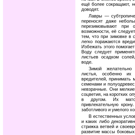
ещё более сокращают, н
доводят.
Лавры — субтропиче
переносят даже неболь
перезимовывают при о
возможности, её следует
тем, что при зимовке в 
легко поражаются вреди
Избежать этого помогает
Воду следует применят
листьев осадком солей
воде.
Зимой желательно 
листья, особенно их
вредителей, принимать
семенами и полуодревес
невзрачные. Они мелкие
соцветия, на коротких о
в другом. Их матов
привлекательную крону.
заботливого и умелого хо
В естественных услов
и каких либо декоратив
стрижка ветвей и своев
развитие массы боковых 