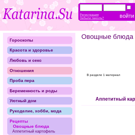
Регистрация
Забыли пароль?
Овощные блюда
Гороскопы
Красота и здоровье
Любовь и секс
Отношения
В разделе 1 материал
Проба пера
Беременность и роды
Аппетитный ка
Уютный дом
Рукоделие, хобби, мода
Рецепты
Овощные блюда
Аппетитный картофель