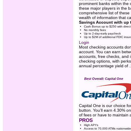
prominent banks within the c
these major players in the 
comprehensive list of these p
wealth of information that c
Savings Account with up 
Cash Bonus up to $250 with direct 
No monthly fees
Up to 2-day-early paycheck
Up to $2M of additional FDIC insur
Login
Most checking accounts don’t
account. You can earn betw
accounts, free checks, and 
checking options, with perks
annual percentage yield of .
Best Overall: Capital One
Capital One is our choice fo
button. You’ll earn 4.30% on
of fees or have to maintain
PROS
High APYs
Access to 70,000 ATMs nationwide