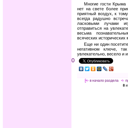
Многие гости Крыма 
нет на свете более при
приятный воздух, к том
всегда радушно встреч
ласковыми лучами иг
отправиться на увлекат
весьма познавательны
всяческих исторических 
Еще ни один посетите
негативном ключе, та
увлекательно, весело и и
0
[<—
в начало раздела
<-
п
8
и