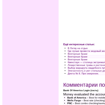
Ещё интересные статьи:
В Литву на отдых
Где лучше провести медовый ме
Векторные браки
Векторные браки
Векторные браки
Квинстаун — столица экстрема
Лекарственные травы и растен
Выбор маршрута свадебного пу
Элегантность и уют стильных д
Диета № 8. При ожирении.
Комментарии по
Bank Of America Login (гость)
Money evaluated the accounts
Bank of America
– Best for mobil
Wells Fargo
– Best rate (checking
PNC
– Best combo checking/savin