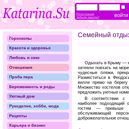
Регистрация
Забыли пароль?
Семейный отдых
Гороскопы
Красота и здоровье
Любовь и секс
Одыхать в Крыму — н
Отношения
затеяли поехать на мор
чудесные пляжи, прекр
Проба пера
Разместиться в Феодос
вилле прямо на берегу 
Беременность и роды
Множество хостелов отк
предложить уютные номе
Уютный дом
В соответствии с 
наиболее подходящий о
Рукоделие, хобби, мода
гостям — превыше в
обслуживающий персо
Рецепты
доброжелательное отно
Карьера и бизнес