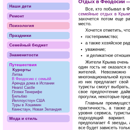
Отдых в Феодосии —
Наши дети
Все, кто побывал в Ф
семейные отдых в Крым
Ремонт
захочется потом еще ра
место.
Психология
Хочется отметить, чт
Праздники
гостеприимство;
а также хозяйское ра
Семейный бюджет
уважение;
Знаменитости
и деликатное отноше
Жители Крыма очень 
Путешествия
один гость не оказался
Курорты
жителей. Невозможно
Литва
многонациональной кухни
В Феодосию с семьёй
из них предлагает свой
Аренда дома в Испании
туристы смогут выбрать,
Hearst Castle
свое предпочтение дайв
Пляжи Тенерифе
Бильбао
прогулки, некоторые пре
Йеллоустоун США
Главным преимущес
Туры в Хошимин
практичность, а также 
Квинстаун, Новая Зеландия
уровня сервиса, турист
подходящий вариант.
Мода и стиль
предполагает 4 звезды,
все будет зависеть толь