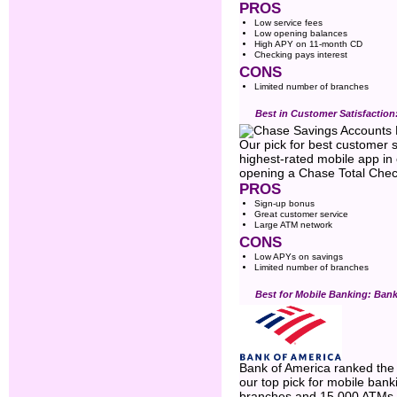
PROS
Low service fees
Low opening balances
High APY on 11-month CD
Checking pays interest
CONS
Limited number of branches
Best in Customer Satisfactio
Our pick for best customer s
highest-rated mobile app in 
opening a Chase Total Chec
PROS
Sign-up bonus
Great customer service
Large ATM network
CONS
Low APYs on savings
Limited number of branches
Best for Mobile Banking: Ban
Bank of America ranked the 
our top pick for mobile bank
branches and 15,000 ATMs n