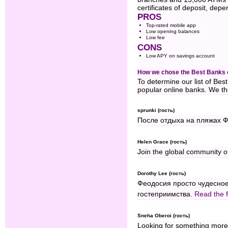
certificates of deposit, dep
PROS
Top-rated mobile app
Low opening balances
Low fee
CONS
Low APY on savings account
How we chose the Best Banks 
To determine our list of Bes
popular online banks. We th
sprunki (гость)
После отдыха на пляжах 
Helen Grace (гость)
Join the global community o
Dorothy Lee (гость)
Феодосия просто чудесное
гостеприимства.
Read the fu
Sneha Oberoi (гость)
Looking for something more 