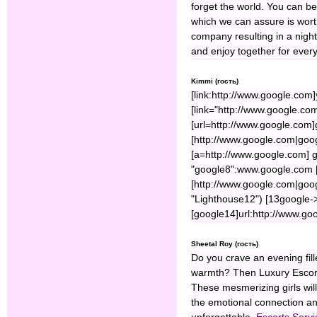
forget the world. You can b
which we can assure is wort
company resulting in a nigh
and enjoy together for ever
Kimmi (гость)
[link:http://www.google.com]yo
[link="http://www.google.com
[url=http://www.google.com]
[http://www.google.com|goog
[a=http://www.google.com] g
"google8":www.google.com
[http://www.google.com|goog
"Lighthouse12") [13google-
[google14]url:http://www.go
Sheetal Roy (гость)
Do you crave an evening fil
warmth? Then Luxury Escort
These mesmerizing girls will
the emotional connection a