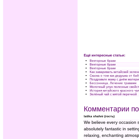
Ещё интересные статьи:
Векторные браки
Векторные браки
Векторные браки
Как заваривать китайский зелен
Сказка о том как дедушка от ба
Поздравьте маму с днём матер
Бессонница. Лечение травами
Молочный улун полезные свойст
История китайского красного ча
Зелёный чай с мятой перечной
Комментарии по
latika shahni (гость)
We believe every occasion 
absolutely fantastic in set
relaxing, enchanting atmosp