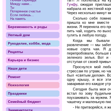
ты?! Я поплелась на к
Ночная серенада
Между нами...
Гунфу
, ожидая приглаш
Ты
набрала из жестяной кор
Потерянное счастье
Через несколько минут м
Если любишь...
Сколько себя помню
На память
пришла ко мне вместе
жизни. Я переняла его п
Беременность и роды
пить чай, ходить по вых
Уютный дом
гулять в любую погоду.
Когда мы бывали
Рукоделие, хобби, мода
развлечение — мы забег
новые сорта чая. Я д
Рецепты
перепробовали, больше 
зеленого зелья. Вот и 
Карьера и бизнес
отступая от своей привыч
Проснулся мой люб
Наши дети
стрессам по утрам, но чай
был «святым делом». Во
Ремонт
одну крышу, и все эти
заваривая его каждое ут
Психология
Сегодня была моя оч
Праздники
встал по зову будильн
поухаживать за мужем. 
Семейный бюджет
чашечку и маленькую пиа
- Не притворяйся, я 
Знаменитости