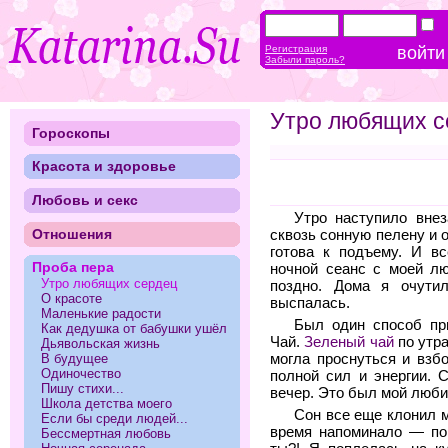
Регистрация
Забыли пароль?
Утро любящих с
Гороскопы
Красота и здоровье
Любовь и секс
Утро наступило внез
Отношения
сквозь сонную пелену и 
готова к подъему. И в
Проба пера
ночной сеанс с моей л
Утро любящих сердец
поздно. Дома я очутил
О красоте
выспалась.
Маленькие радости
Был один способ пр
Как дедушка от бабушки ушёл
Чай.
Зеленый чай
по утра
Дьявольская жизнь
В будущее
могла проснуться и взб
Одиночество
полной сил и энергии. 
Пишу стихи...
вечер. Это был мой люби
Школа детства моего
Сон все еще клонил 
Если бы среди людей...
время напоминало — пор
Бессмертная любовь