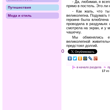
- Да, любимая, я все
прямо в постель. Это ли
Путешествия
- Как жаль, что т
великолепна. Подумать т
Мода и стиль
героиня была влюблена 
проводила в раздумьях 
смотрела на экран, и у 
чашечку.
Мы обменялись е
великолепной живитель
предстоял долгий.
0
[<—
в начало раздела
<-
п
17
из