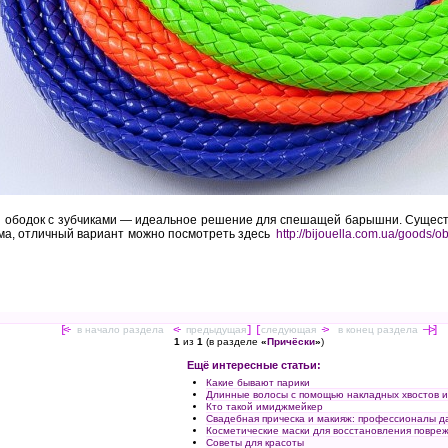
й ободок с зубчиками — идеальное решение для спешащей барышни. Существ
ма, отличный вариант можно посмотреть здесь
http://bijouella.com.ua/goods/
[<-
в начало раздела
<-
предыдущая
] [
следующая
->
в конец раздела
—|>]
1
из
1
(в разделе
«
Причёски
»
)
Ещё интересные статьи:
Какие бывают парики
Длинные волосы с помощью накладных хвостов 
Кто такой имиджмейкер
Свадебная прическа и макияж: профессионалы д
Косметические маски для восстановления повреж
Советы для красоты