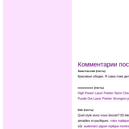
Комментарии пос
Анастассия (гость)
Красивые ободки. Я сама тоже делаю
ccccccccc (гость)
High Power Laser Pointer Store
Chea
Purple Dot Laser Pointer
Strongest p
kkk (гость)
Quel style avez-vous besoin? Eh bien
aimables et pacifiques.
rolex repliqu
sûr.
audemars piguet replique montr