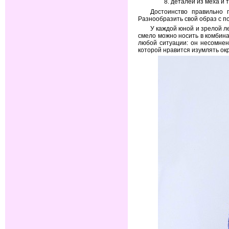
деталей из меха и т
Достоинство правильно 
Разнообразить свой образ с п
У каждой юной и зрелой ле
смело можно носить в комбин
любой ситуации: он несомнен
которой нравится изумлять о