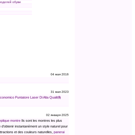
моделей обуви
04 мая 2016
31 мая 2023
Economico
Puntatore Laser Di Alta Qualit角
02 января 2025
eplique montre
Ils sont les montres les plus
d'obtenir instantanément un style naturel pour
tractions et des couleurs naturelles,
panerai