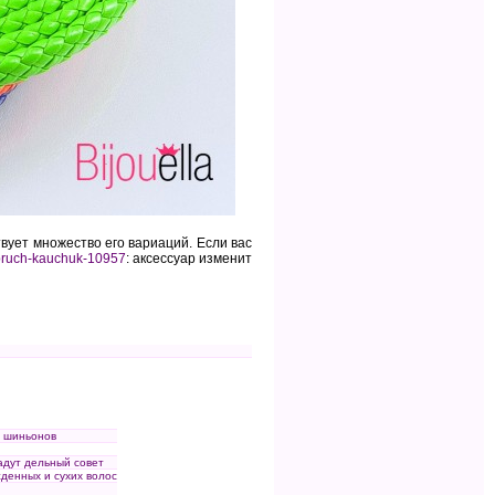
ует множество его вариаций. Если вас
obruch-kauchuk-10957
: аксессуар изменит
и шиньонов
адут дельный совет
денных и сухих волос