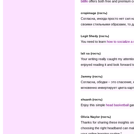
bitlife
offers both free and premium co
cropimage (гость)
Согласна, иногда просто нет сил 
своими стильными образами, то д
Legit Shedy (гость)
You need to learn
how to socialize a
lali sa (гость)
Your writing really caught my attenti
enjoyed reading it and look forward 
Jammy (гость)
Согласна, ободки – это спасение, 
мгновенно инвертирует цвета карт
shuanh (гость)
Enjoy this simple
head basketball
gam
Olivia Naylor (гость)
Thanks for sharing these insights on 
choosing the right headband can make 
your online learning routine."