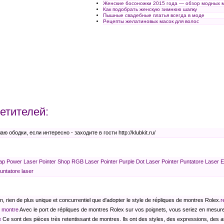
Женские босоножки 2015 года — обзор модных 
Как подобрать женскую зимнюю шапку
Пышные свадебные платья всегда в моде
Рецепты желатиновых масок для волос
етителей:
 ободки, если интересно - заходите в гости http://klubkit.ru/
p Power Laser Pointer Shop
RGB Laser Pointer
Purple Dot Laser Pointer
Puntatore Laser 
untatore laser
, rien de plus unique et concurrentiel que d'adopter le style de répliques de montres Rolex.
r
e montre
Avec le port de répliques de montres Rolex sur vos poignets, vous seriez en mesure 
e
Ce sont des pièces très retentissant de montres. Ils ont des styles, des expressions, des at