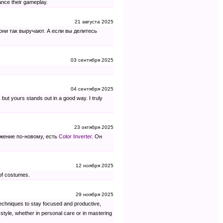
ance their gameplay.
21 августа 2025
они так выручают. А если вы делитесь
03 сентября 2025
04 сентября 2025
 but yours stands out in a good way. I truly
23 октября 2025
ажение по-новому, есть
Color Inverter
. Он
12 ноября 2025
 of costumes.
29 ноября 2025
 techniques to stay focused and productive,
 style, whether in personal care or in mastering