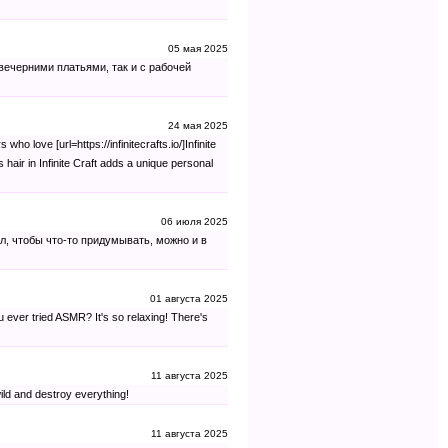
05 мая 2025
 вечерними платьями, так и с рабочей
24 мая 2025
 love [url=https://infinitecrafts.io/]Infinite
s hair in Infinite Craft adds a unique personal
06 июля 2025
ил, чтобы что-то придумывать, можно и в
01 августа 2025
ou ever tried ASMR? It's so relaxing! There's
11 августа 2025
ld and destroy everything!
11 августа 2025