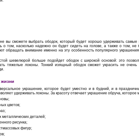
и:
не вы сможете выбрать ободок, который будет хорошо удерживать самые
 о том, насколько надежно он будет сидеть на голове, а также о том, не
ют обращать внимание именно на эту особенность популярного украшения
устой шевелюрой больше подойдет ободок с широкой основой: это позволи
ать тяжелые локоны. Тонкий изящный ободок сможет украсить не очень 
ди.
 жизни
версальное украшение, которое будет уместно и в будний, и в праздничн
зволяет удерживать локоны. За красоту отвечает украшение обруча, которое 
новы;
ных цветов;
раз;
х металлических деталей;
енного рисунка;
стмассовых фигур;
ов;