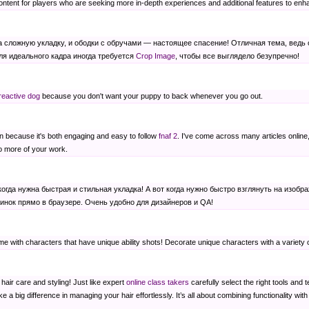
ntent for players who are seeking more in-depth experiences and additional features to enh
на сложную укладку, и ободки с обручами — настоящее спасение! Отличная тема, ведь 
ля идеального кадра иногда требуется
Crop Image
, чтобы все выглядело безупречно!
 reactive dog
because you don't want your puppy to back whenever you go out.
on because it's both engaging and easy to follow
fnaf 2
. I've come across many articles online,
to more of your work.
когда нужна быстрая и стильная укладка! А вот когда нужно быстро взглянуть на изобр
инок прямо в браузере. Очень удобно для дизайнеров и QA!
e with characters that have unique ability shots! Decorate unique characters with a variety
hair care and styling! Just like expert
online class takers
carefully select the right tools and
a big difference in managing your hair effortlessly. It’s all about combining functionality with