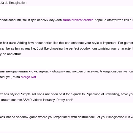
là de l'imagination.
спользования, так и для особых случаев
italian brainrot clicker
. Хорошо смотрится как с
 hair care! Adding how accessories like this can enhance your style is important. For gamers who
ok can be as fun as real life. Just like choosing the perfect obodok, customizing your character’
y on and offline.
лень заморачиваться с укладкой, и ободки – настоящее спасение. А когда совсем нет с
липнуть, типа
Merge Rot
.
lex hair styling! Simple solutions are often best for a quick fix. Speaking of unwinding, have y
 create custom ASMR videos instantly. Pretty cool!
sics-based sandbox game where you experiment with destruction! Let your imagination run wi