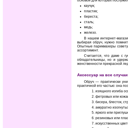
основой для которых послужил
каучук;
пластик;
береста;
сталь;
медь;
железо.
В нашем интернет-магази
выбирая обруч, нужно помнить
Опытные парикмахеры совету
ассортимент.
Считается, что даме с г
обладательницы, но и удерж
женственности прекрасной ле
Аксессуар на все случаи
Обруч — практически уни
практичной его частью: она по
изящного изгиба ос
фетровых или кожа
бисера, блесток, ст
аккуратно изогнуты
яркого или приглуш
резиновых или пла
искусственных цвет