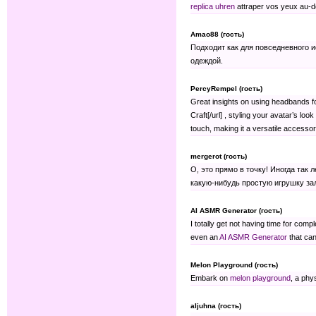
replica uhren
attraper vos yeux au-de
Amao88 (гость)
Подходит как для повседневного и
одеждой.
PercyRempel (гость)
Great insights on using headbands for
Craft[/url] , styling your avatar’s lo
touch, making it a versatile accessor
mergerot (гость)
О, это прямо в точку! Иногда так 
какую-нибудь простую игрушку за
AI ASMR Generator (гость)
I totally get not having time for comp
even an
AI ASMR Generator
that can
Melon Playground (гость)
Embark on
melon playground
, a phy
aljuhna (гость)