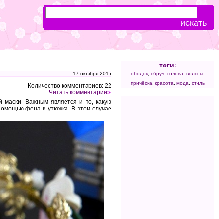
теги:
17 октября 2015
ободок
,
обруч
,
голова
,
волосы
,
причёска
,
красота
,
мода
,
стиль
Количество комментариев: 22
Читать комментарии
>>
 маски. Важным является и то, какую
 помощью фена и утюжка. В этом случае