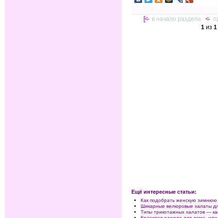
[<-
в начало раздела
<-
п
1
из
1
Ещё интересные статьи:
Как подобрать женскую зимнюю
Шикарные велюровые халаты д
Типы трикотажных халатов — ка
Красивая одежда для дома, или 