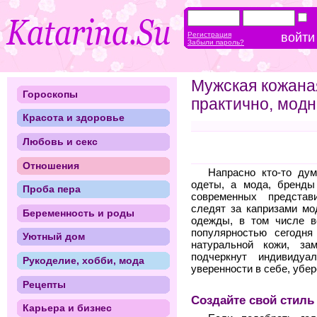
Регистрация
Забыли пароль?
Мужская кожаная
Гороскопы
практично, мод
Красота и здоровье
Любовь и секс
Отношения
Напрасно кто-то дум
одеты, а мода, бренды
Проба пера
современных представ
следят за капризами мо
Беременность и роды
одежды, в том числе в
популярностью сегодня
Уютный дом
натуральной кожи, за
подчеркнут индивидуа
Рукоделие, хобби, мода
уверенности в себе, убере
Рецепты
Создайте свой стиль
Карьера и бизнес