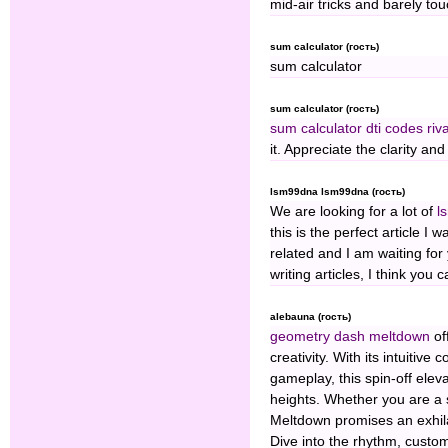
mid-air tricks and barely tou
sum calculator (гость)
sum calculator
sum calculator (гость)
sum calculator
dti codes
riv
it. Appreciate the clarity and
lsm99dna lsm99dna (гость)
We are looking for a lot of
l
this is the perfect article I 
related and I am waiting for 
writing articles, I think you c
alebauna (гость)
geometry dash meltdown
of
creativity. With its intuitiv
gameplay, this spin-off ele
heights. Whether you are a 
Meltdown promises an exhilar
Dive into the rhythm, custom