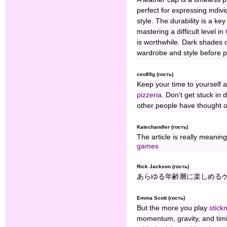
perfect for expressing indiv
style. The durability is a ke
mastering a difficult level in
is worthwhile. Dark shades o
wardrobe and style before 
ceo89g (гость)
Keep your time to yourself a
pizzeria
. Don't get stuck in
other people have thought o
Katechandler (гость)
The article is really meani
games
Rick Jackson (гость)
あらゆる年齢層に楽しめる
Emma Scott (гость)
But the more you play
stick
momentum, gravity, and timi