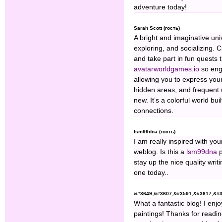
adventure today!
Sarah Scott (гость)
A bright and imaginative un
exploring, and socializing. 
and take part in fun quests 
avatarworldgames.io
so enga
allowing you to express you
hidden areas, and frequent 
new. It’s a colorful world bu
connections.
lsm99dna (гость)
I am really inspired with you
weblog. Is this a
lsm99dna
p
stay up the nice quality writ
one today..
&#3649;&#3607;&#3591;&#3617;&#36
What a fantastic blog! I enj
paintings! Thanks for readin