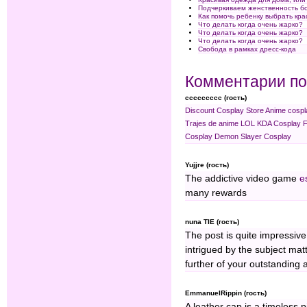
Подчеркиваем женственность 
Как помочь ребенку выбрать кра
Что делать когда очень жарко?
Что делать когда очень жарко?
Что делать когда очень жарко?
Свобода в рамках дресс-кода
Комментарии по
ccccccccc (гость)
Discount Cosplay Store
Anime cospl
Trajes de anime
LOL KDA Cosplay
F
Cosplay
Demon Slayer Cosplay
Yujjre (гость)
The addictive video game
e
many rewards
nuna TIE (гость)
The post is quite impressive
intrigued by the subject matt
further of your outstanding a
EmmanuelRippin (гость)
A leather cap is a timeless p