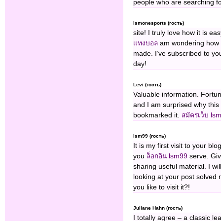
people who are searching fo
lsmonesports (гость)
site! I truly love how it is 
แทงบอล
am wondering how I
made. I’ve subscribed to yo
day!
Levi (гость)
Valuable information. Fortu
and I am surprised why this
bookmarked it.
สมัครเว็บ ls
lsm99 (гость)
It is my first visit to your b
you
ล็อกอิน lsm99
serve. Giv
sharing useful material. I w
looking at your post solved
you like to visit it?!
Juliane Hahn (гость)
I totally agree – a classic l