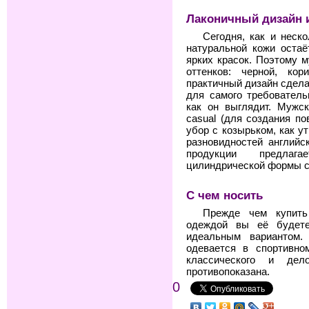
Лаконичный дизайн и
Сегодня, как и неск
натуральной кожи остаё
ярких красок. Поэтому 
оттенков: черной, ко
практичный дизайн сдела
для самого требователь
как он выглядит. Мужс
casual (для создания по
убор с козырьком, как у
разновидностей английс
продукции предлага
цилиндрической формы с
С чем носить
Прежде чем купить
одеждой вы её будете
идеальным вариантом.
одевается в спортивно
классического и дел
противопоказана.
0