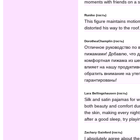
moments with friends on a s
Runike (гость)
This figure maintains motio
distorted his way to the roof
DorotheaChamplin (гость)
Отличное руководство по 
пижамами! Добавлю, что д
комфортная пижама из шел
влияет на нашу продуктив
обратить внимание на уте
гарантированы!
Lara Bellingshausen (гость)
Silk and satin pajamas for 
both beauty and comfort dur
the skin, making every night r
after a good sleep, try play
Zachary Gainford (гость)
I absolutely agree about the