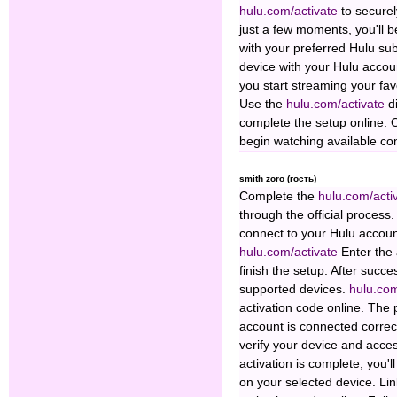
hulu.com/activate
to securel
just a few moments, you'll 
with your preferred Hulu sub
device with your Hulu accou
you start streaming your fa
Use the
hulu.com/activate
d
complete the setup online. 
begin watching available co
smith zoro (гость)
Complete the
hulu.com/acti
through the official process
connect to your Hulu accoun
hulu.com/activate
Enter the 
finish the setup. After succe
supported devices.
hulu.co
activation code online. The 
account is connected correct
verify your device and acce
activation is complete, you'
on your selected device. Li