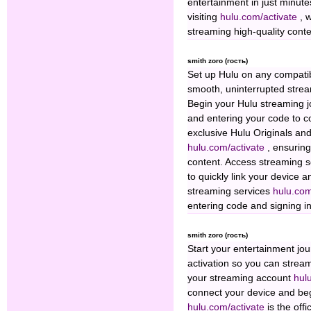
entertainment in just minutes
visiting
hulu.com/activate
, 
streaming high-quality conten
smith zoro (гость)
Set up Hulu on any compati
smooth, uninterrupted strea
Begin your Hulu streaming 
and entering your code to c
exclusive Hulu Originals and
hulu.com/activate
, ensurin
content. Access streaming 
to quickly link your device 
streaming services
hulu.com
entering code and signing in
smith zoro (гость)
Start your entertainment jo
activation so you can strea
your streaming account
hul
connect your device and begi
hulu.com/activate
is the off