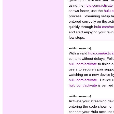
gaming console and start wa
using the
hulu.com/activate
shows faster, use the
hulu.
process. Streaming setup 
entered correctly on the act
quickly through
hulu.com/ac
and start enjoying your favo
few steps.
smith zoro (гость)
With a valid
hulu.com/activ
content without delays. Foll
hulu.com/activate
to finish 
users to securely pair suppo
watching on a new device by 
hulu.com/activate
. Device l
hulu.com/activate
is verified
smith zoro (гость)
Activate your streaming devi
entering the code shown on 
connect your Hulu account 