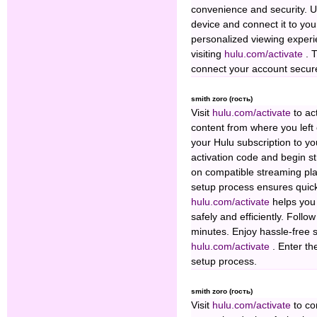
convenience and security. 
device and connect it to you
personalized viewing experi
visiting
hulu.com/activate
. 
connect your account secure
smith zoro (гость)
Visit
hulu.com/activate
to ac
content from where you left o
your Hulu subscription to y
activation code and begin st
on compatible streaming pl
setup process ensures quick
hulu.com/activate
helps you
safely and efficiently. Follow
minutes. Enjoy hassle-free 
hulu.com/activate
. Enter th
setup process.
smith zoro (гость)
Visit
hulu.com/activate
to co