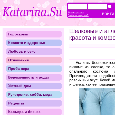
Регистрация
Забыли пароль?
Шелковые и атл
Гороскопы
красота и комф
Красота и здоровье
Любовь и секс
Отношения
Если вы беспокоитес
пижаме из хлопка, то с
Проба пера
спального костюма 
Производители подобн
Беременность и роды
различный вкус. Какой 
и шелка, как ее правиль
Уютный дом
Рукоделие, хобби, мода
Рецепты
Карьера и бизнес