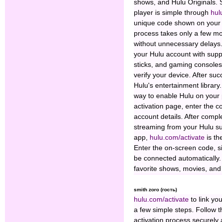
shows, and Hulu Originals. 
player is simple through
hul
unique code shown on your s
process takes only a few mo
without unnecessary delays
your Hulu account with supp
sticks, and gaming consoles
verify your device. After su
Hulu's entertainment library
way to enable Hulu on your 
activation page, enter the c
account details. After compl
streaming from your Hulu sub
app,
hulu.com/activate
is th
Enter the on-screen code, si
be connected automatically.
favorite shows, movies, and 
smith zoro (гость)
hulu.com/activate
to link yo
a few simple steps. Follow t
activation process securely