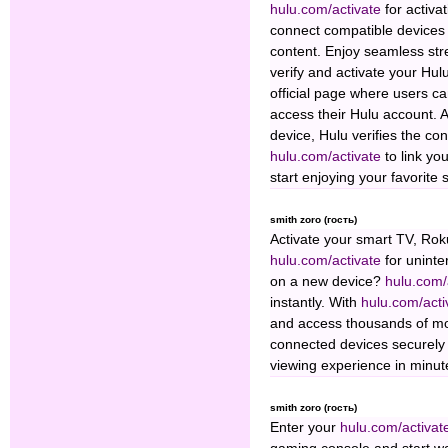
hulu.com/activate
for activa
connect compatible devices
content. Enjoy seamless st
verify and activate your Hu
official page where users ca
access their Hulu account. A
device, Hulu verifies the co
hulu.com/activate
to link y
start enjoying your favorit
smith zoro (гость)
Activate your smart TV, Rok
hulu.com/activate
for unint
on a new device?
hulu.com/
instantly. With
hulu.com/act
and access thousands of mo
connected devices securely
viewing experience in minu
smith zoro (гость)
Enter your
hulu.com/activa