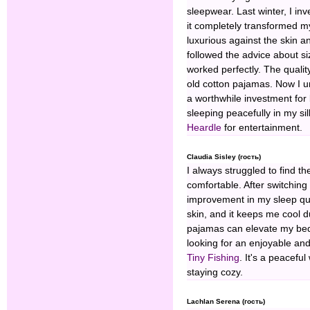
sleepwear. Last winter, I in
it completely transformed my
luxurious against the skin a
followed the advice about s
worked perfectly. The qualit
old cotton pajamas. Now I u
a worthwhile investment for
sleeping peacefully in my s
Heardle
for entertainment.
Claudia Sisley (гость)
I always struggled to find t
comfortable. After switching 
improvement in my sleep qua
skin, and it keeps me cool d
pajamas can elevate my bedt
looking for an enjoyable and 
Tiny Fishing
. It's a peacefu
staying cozy.
Lachlan Serena (гость)