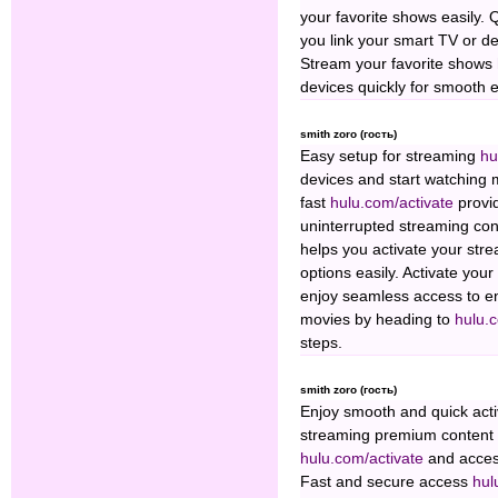
your favorite shows easily. 
you link your smart TV or de
Stream your favorite shows
devices quickly for smooth 
smith zoro (гость)
Easy setup for streaming
hu
devices and start watching m
fast
hulu.com/activate
provi
uninterrupted streaming co
helps you activate your str
options easily. Activate you
enjoy seamless access to e
movies by heading to
hulu.
steps.
smith zoro (гость)
Enjoy smooth and quick acti
streaming premium content r
hulu.com/activate
and acces
Fast and secure access
hul