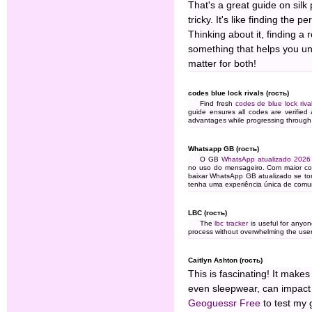
That's a great guide on sil
tricky. It's like finding the 
Thinking about it, finding a
something that helps you unw
matter for both!
codes blue lock rivals (гость)
Find fresh
codes de blue lock riva
guide ensures all codes are verified 
advantages while progressing through c
Whatsapp GB (гость)
O GB
WhatsApp atualizado 2026
no uso do mensageiro. Com maior con
baixar WhatsApp GB atualizado se to
tenha uma experiência única de comu
LBC (гость)
The
lbc tracker
is useful for anyon
process without overwhelming the user
Caitlyn Ashton (гость)
This is fascinating! It mak
even sleepwear, can impact o
Geoguessr Free
to test my 