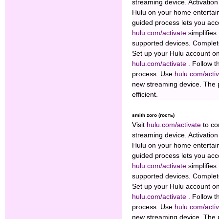
streaming device. Activation
Hulu on your home enterta
guided process lets you acc
hulu.com/activate
simplifies
supported devices. Complete
Set up your Hulu account on
hulu.com/activate
. Follow t
process. Use
hulu.com/acti
new streaming device. The p
efficient.
smith zoro (гость)
Visit
hulu.com/activate
to co
streaming device. Activation
Hulu on your home enterta
guided process lets you acc
hulu.com/activate
simplifies
supported devices. Complete
Set up your Hulu account on
hulu.com/activate
. Follow t
process. Use
hulu.com/acti
new streaming device. The p