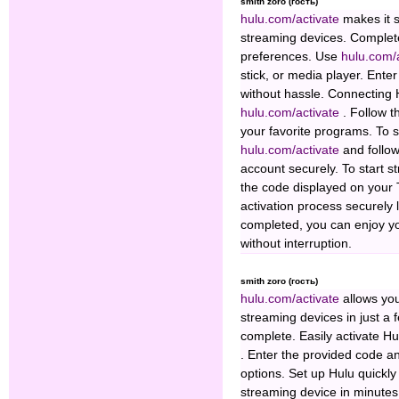
smith zoro (гость)
hulu.com/activate
makes it 
streaming devices. Complete 
preferences. Use
hulu.com/
stick, or media player. Ent
without hassle. Connecting 
hulu.com/activate
. Follow 
your favorite programs. To s
hulu.com/activate
and follo
account securely. To start 
the code displayed on your T
activation process securely 
completed, you can enjoy yo
without interruption.
smith zoro (гость)
hulu.com/activate
allows yo
streaming devices in just a f
complete. Easily activate H
. Enter the provided code an
options. Set up Hulu quickly
streaming device in minutes.