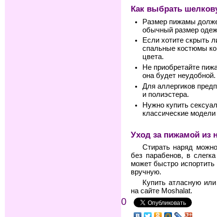
Как выбрать шелков
Размер пижамы долже
обычный размер оде
Если хотите скрыть л
спальные костюмы кор
цвета.
Не приобретайте пиж
она будет неудобной.
Для аллергиков пред
и полиэстера.
Нужно купить сексуа
классические модели
Уход за пижамой из 
Стирать наряд можно
без парабенов, в слегк
может быстро испортить 
вручную.
Купить атласную или
на сайте Мoshalat.
0