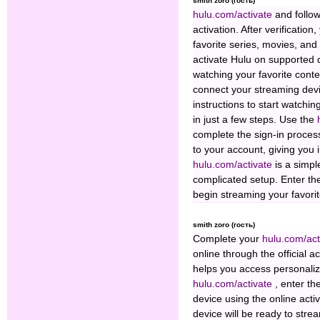
smith zoro (гость)
hulu.com/activate
and follow
activation. After verificatio
favorite series, movies, an
activate Hulu on supported d
watching your favorite cont
connect your streaming devi
instructions to start watchi
in just a few steps. Use the
complete the sign-in process
to your account, giving you 
hulu.com/activate
is a simp
complicated setup. Enter th
begin streaming your favori
smith zoro (гость)
Complete your
hulu.com/ac
online through the official a
helps you access personali
hulu.com/activate
, enter t
device using the online activ
device will be ready to str