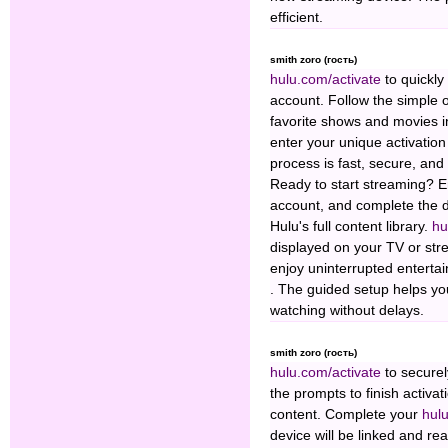
efficient.
smith zoro (гость)
hulu.com/activate
to quickl
account. Follow the simple 
favorite shows and movies 
enter your unique activatio
process is fast, secure, an
Ready to start streaming? 
account, and complete the d
Hulu's full content library.
hu
displayed on your TV or str
enjoy uninterrupted enterta
. The guided setup helps you
watching without delays.
smith zoro (гость)
hulu.com/activate
to securel
the prompts to finish activa
content. Complete your
hul
device will be linked and r