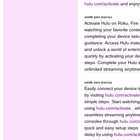
hulu.com/activate
and enjoy
smith zoro (гость)
Activate Hulu on Roku, Fire 
watching your favorite cont
completing your device set
guidance. Access Hulu insta
and unlock a world of enter
quickly by activating your d
steps. Complete your Hulu s
unlimited streaming anytim
smith zoro (гость)
Easily connect your device 
by visiting
hulu.com/activat
simple steps. Start watchin
using
hulu.com/activate
, w
seamless streaming anytime
consoles through
hulu.com/
quick and easy setup steps.
delay by using
hulu.com/act