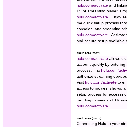
hulu.com/activate
and linki
TV or streaming player, sim
hulu.com/activate
. Enjoy s
the quick setup process th
consoles, and streaming stic
hulu.com/activate
. Activate
and secure setup available 
smith zoro (гость)
hulu.com/activate
allows use
account quickly by entering
process. The
hulu.com/acti
authorize streaming devices 
Visit
hulu.com/activate
to en
access to movies, shows, an
setup process for accessing
trending movies and TV series
hulu.com/activate
.
smith zoro (гость)
Connecting Hulu to your str