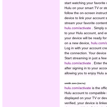
start watching your favorit
Hulu on your smart TV or st
follow the on-screen instruc
device to link your account 
stream your favorite content
hulu.com/activate
. Simply o
to your Hulu account, and en
your device will be ready fo
on a new device,
hulu.com/
Log in with your account cre
the connection. Your device 
Start streaming in just a few
hulu.com/activate
. Enter t
after signing in to your acc
allowing you to enjoy Hulu 
smith zoro (гость)
hulu.com/activate
is the off
Hulu account to compatible 
displayed on your TV or devi
verified, your device is lin