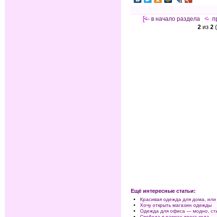
[<—
в начало раздела
<-
п
2
из
2
(
Ещё интересные статьи:
Красивая одежда для дома, или 
Хочу открыть магазин одежды
Одежда для офиса — модно, ст
Свобода в рамках дресс-кода