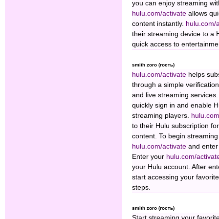
you can enjoy streaming wit
hulu.com/activate
allows qu
content instantly.
hulu.com/a
their streaming device to a 
quick access to entertainme
smith zoro (гость)
hulu.com/activate
helps sub
through a simple verificati
and live streaming services.
quickly sign in and enable 
streaming players.
hulu.com
to their Hulu subscription f
content. To begin streaming 
hulu.com/activate
and enter 
Enter your
hulu.com/activa
your Hulu account. After ent
start accessing your favorit
steps.
smith zoro (гость)
Start streaming your favorite