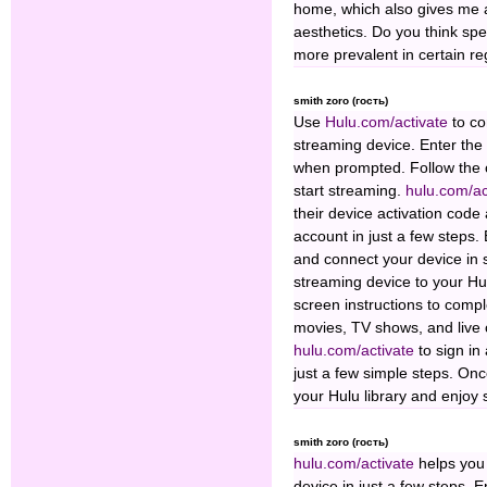
home, which also gives me a 
aesthetics. Do you think speci
more prevalent in certain re
smith zoro (гость)
Use
Hulu.com/activate
to co
streaming device. Enter the
when prompted. Follow the o
start streaming.
hulu.com/ac
their device activation code
account in just a few steps.
and connect your device in
streaming device to your Hu
screen instructions to compl
movies, TV shows, and live 
hulu.com/activate
to sign in
just a few simple steps. Once
your Hulu library and enjoy
smith zoro (гость)
hulu.com/activate
helps you
device in just a few steps. 