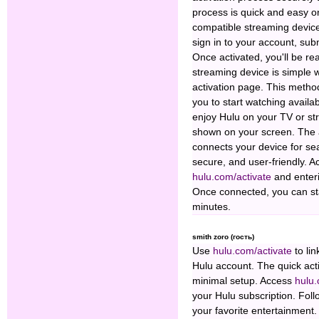
process is quick and easy o
compatible streaming devic
sign in to your account, su
Once activated, you'll be rea
streaming device is simple
activation page. This metho
you to start watching availa
enjoy Hulu on your TV or s
shown on your screen. The a
connects your device for sea
secure, and user-friendly. A
hulu.com/activate
and enter
Once connected, you can sta
minutes.
smith zoro (гость)
Use
hulu.com/activate
to li
Hulu account. The quick acti
minimal setup. Access
hulu.
your Hulu subscription. Fol
your favorite entertainment.