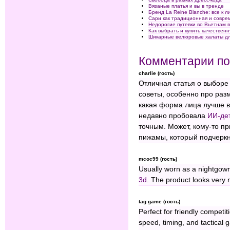
Вязаные платья и вы в тренде
Бренд La Reine Blanche: все к л
Сари как традиционная и совр
Недорогие путевки во Вьетнам 
Как выбрать и купить качестве
Шикарные велюровые халаты д
Комментарии по
charlie (гость)
Отличная статья о выборе
советы, особенно про разм
какая форма лица лучше в
недавно пробовала
ИИ-де
точным. Может, кому-то п
пижамы, который подчеркн
mcoc99 (гость)
Usually worn as a nightgow
3d
. The product looks very n
tag game (гость)
Perfect for friendly competit
speed, timing, and tactical 