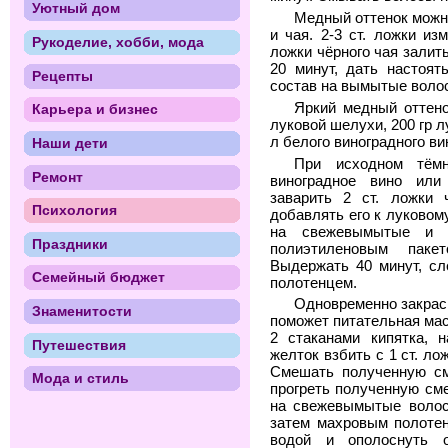
Уютный дом
Медный оттенок можно
и чая. 2-3 ст. ложки и
Рукоделие, хобби, мода
ложки чёрного чая залить
20 минут, дать настоят
Рецепты
состав на вымытые воло
Яркий медный оттено
Карьера и бизнес
луковой шелухи, 200 гр л
л белого виноградного ви
Наши дети
При исходном тёмн
Ремонт
виноградное вино или
заварить 2 ст. ложки 
Психология
добавлять его к луковом
на свежевымытые и 
Праздники
полиэтиленовым пак
Выдержать 40 минут, сл
Семейный бюджет
полотенцем.
Одновременно закрас
Знаменитости
поможет питательная маск
2 стаканами кипятка, н
Путешествия
желток взбить с 1 ст. ло
Смешать полученную см
Мода и стиль
прогреть полученную см
на свежевымытые волос
затем махровым полотен
водой и ополоснуть 