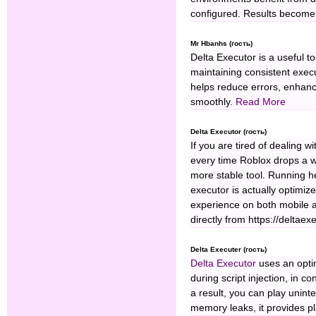
configured. Results become
Mr Hbanhs (гость)
Delta Executor is a useful t
maintaining consistent exec
helps reduce errors, enhance
smoothly.
Read More
Delta Executor (гость)
If you are tired of dealing
every time Roblox drops a we
more stable tool. Running 
executor is actually optimiz
experience on both mobile a
directly from https://delta
Delta Executer (гость)
Delta Executor
uses an optim
during script injection, in c
a result, you can play unint
memory leaks, it provides p