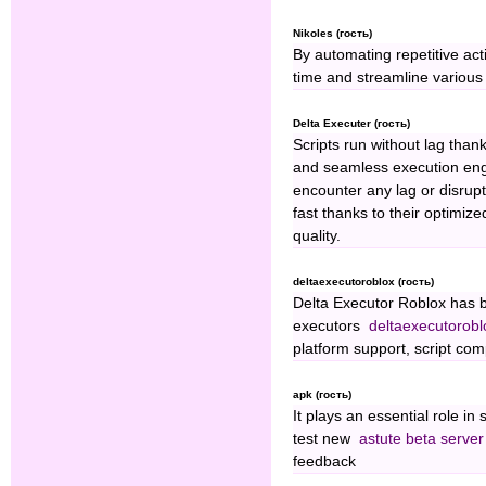
Nikoles (гость)
By automating repetitive ac
time and streamline various 
Delta Executer (гость)
Scripts run without lag than
and seamless execution eng
encounter any lag or disrupt
fast thanks to their optimi
quality.
deltaexecutoroblox (гость)
Delta Executor Roblox has 
executors
deltaexecutorobl
platform support, script com
apk (гость)
It plays an essential role i
test new
astute beta server
feedback