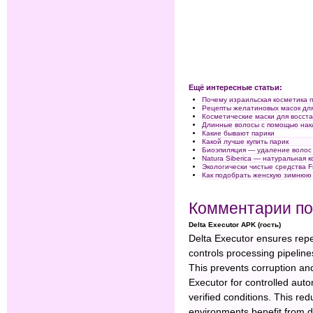
Ещё интересные статьи:
Почему израильская косметика п
Рецепты желатиновых масок дл
Косметические маски для восст
Длинные волосы с помощью нак
Какие бывают парики
Какой лучше купить парик
Биоэпиляция — удаление волос
Natura Siberica — натуральная 
Экологически чистые средства F
Как подобрать женскую зимнюю
Комментарии по
Delta Executor APK (гость)
Delta Executor ensures repe
controls processing pipeline
This prevents corruption and
Executor for controlled aut
verified conditions. This redu
environments benefit from de