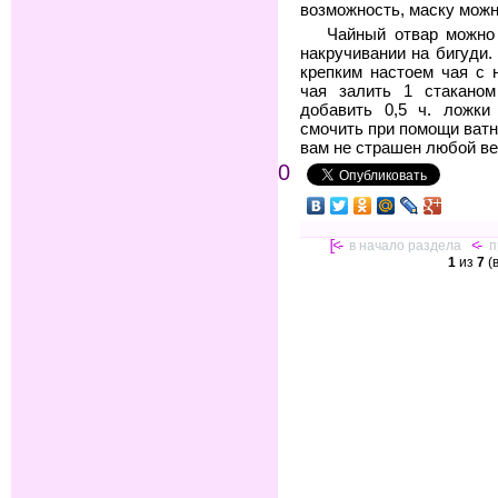
возможность, маску можн
Чайный отвар можно 
накручивании на бигуди
крепким настоем чая с 
чая залить 1 стаканом 
добавить 0,5 ч. ложки
смочить при помощи ватн
вам не страшен любой ве
0
[<-
в начало раздела
<-
п
1
из
7
(