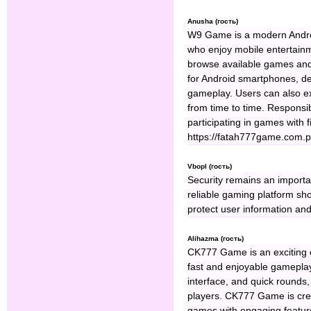
Anusha (гость)
W9 Game is a modern Androi
who enjoy mobile entertainm
browse available games and
for Android smartphones, d
gameplay. Users can also ex
from time to time. Respons
participating in games with f
https://fatah777game.com.
Vbopl (гость)
Security remains an importan
reliable gaming platform sh
protect user information and
Alihazma (гость)
CK777 Game is an exciting 
fast and enjoyable gameplay
interface, and quick rounds,
players. CK777 Game is creat
games with engaging featu