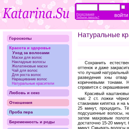
Регистрация
Забыли пароль?
Натуральные кр
Гороскопы
Красота и здоровье
Уход за волосами
Маски для волос
Накладные волосы
Сохранить естеств
Желатиновые маски
оттенок и даже закрасит
Чай для волос
что лучший натуральный
Для роста волос
разведения хны отвар
Наращивание волос
коричневыми тонами. 
Натуральные красители
справится с окрашивание
Любовь и секс
Красивый каштановый
чая: 2 ст. ложки чёрно
Отношения
стаканами кипятка и на 
25 минут, процедить. 
Проба пера
подсушенные волосы, н
затем махровым полоте
Беременность и роды
достаточно 15-20 минут,
минут. Смывать волосы н