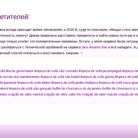
етителей:
апа всегда приходит время обновления, и 2010-й, судя по описанию, обещал стать им
итичность помогут Девам правильно расставить приоритеты и найти новые пути как в ка
ещи только усилят эти положительные перемены. Кстати, у меня недавно была ситуаци
 разобраться с технической проблемой на сервисе
dice dreams free
и всё наладить. А 
отличный способ отвлечься и восстановить энергию. ✨
ofá ilha do governador
limpeza de sofá são conrado
limpeza de sofá jacarepaguá
limpeza de
á recreio dos bandeirantes
limpeza de sofá vila isabel
limpeza de sofá gávea
limpeza de sof
ofá ipanema
limpeza de sofá leblon
limpeza de sofá jardim botânico
limpeza de sofá nova igu
iterói
limpeza de sofá são gonçalo
buffet de churrasco rio de janeiro
buffet de churrasco rj
c
antes
criação de sites maricá
criação de sites cabo frio
criação de sites macaé
criação de si