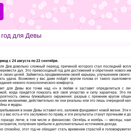
 год для Девы
риод с 24 августа по 22 сентября.
ля Дев довольно сложный период, причиной которого стал последний вспле
 перевести дух. Это превосходный год для достижений и обретения нового им
я своих целей. Займитесь продвижением своей карьеры, улучшением своего 
ть удача. Возможно у вас даже пойдёт кругом голова от такого ошеломите
оздания некоего психологического комфорта.
вит для Девы все точки над «i» в любви и заставит определиться с ли
чкой, когда придётся показать всё своё упорство и силу характера. Это
ероятность смены ближайшего окружения: разрыв с прежним кругом обще
оим желаниями, действительно ли они реальны или это лишь очередной кап
ойны и мудры.
пребывания в знаке Девы оставил его, заложив фундамент новой жизни. Эти 
о у вас есть и что заслужено по праву, и эти результаты станут прочными и 
с гораздо легче, в том числе и финансово. Октябрь и ноябрь — месяцы, н
онтрактов, получения прибыли и дополнительных источников дохода.
но спокойно, этот год не обещает стать временем страстей и головокружите