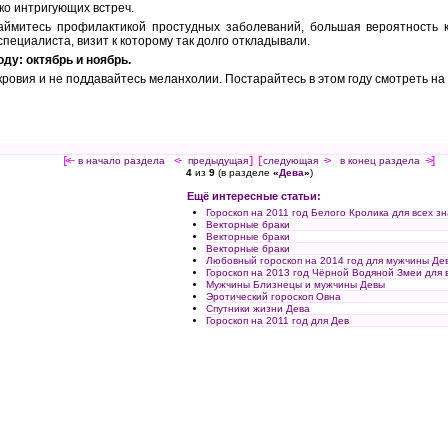
ко интригующих встреч.
займитесь профилактикой простудных заболеваний, большая вероятность к
пециалиста, визит к которому так долго откладывали.
ду: октябрь и ноябрь.
кровия и не поддавайтесь меланхолии. Постарайтесь в этом году смотреть на
[<—
в начало раздела
<-
предыдущая
] [
следующая
->
в конец раздела
->]
4
из
9
(в разделе
«
Дева
»
)
Ещё интересные статьи:
Гороскоп на 2011 год Белого Кролика для всех зн
Векторные браки
Векторные браки
Векторные браки
Любовный гороскоп на 2014 год для мужчины Де
Гороскоп на 2013 год Чёрной Водяной Змеи для 
Мужчины Близнецы и мужчины Девы
Эротический гороскоп Овна
Спутники жизни Дева
Гороскоп на 2011 год для Дев