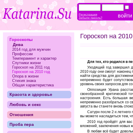
Регистрация
Забыли пароль?
Гороскоп на 2010
Гороскопы
Дева
2014 год для мужчин
Профессии
Темперамент и характер
Для тех, кто родился в пе
Спутники жизни
Гороскоп на 2011 год
Уходящий год завершил д
Гороскоп на 2010 год
2010 году они смогут наконец
найти средства для достижени
Опора в жизни
непременно будет сопутствова
Стихия знака
уровень своих запросов для с
Общая характеристика
Оппозиция Урана расста
своеобразной критической то
Красота и здоровье
настроения. Есть большая в
непременно разобраться со св
Любовь и секс
августа вы станете вновь спок
Сатурн после 2-х летнего 
Отношения
вы можете насладиться тем, чт
2010 год пройдёт для ва
Проба пера
вложений, заключения новых к
В любви всё будет доволь