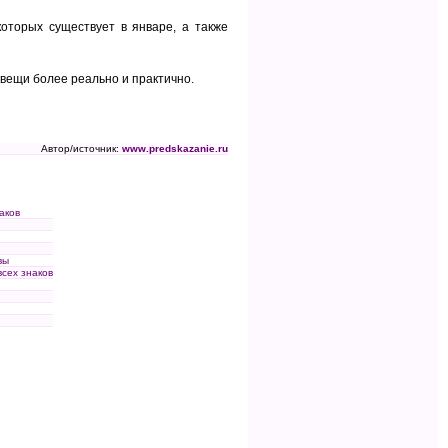
оторых существует в январе, а также
 вещи более реально и практично.
Автор/источник:
www.predskazanie.ru
аков
вы
всех знаков