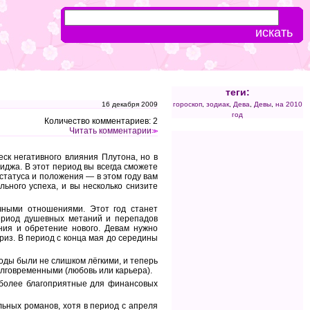
теги:
16 декабря 2009
гороскоп
,
зодиак
,
Дева
,
Девы
,
на 2010
год
Количество комментариев: 2
Читать комментарии
>>
ск негативного влияния Плутона, но в
иджа. В этот период вы всегда сможете
статуса и положения — в этом году вам
льного успеха, и вы несколько снизите
чными отношениями. Этот год станет
 период душевных метаний и перепадов
ния и обретение нового. Девам нужно
риз. В период с конца мая до середины
годы были не слишком лёгкими, и теперь
долговременными (любовь или карьера).
аиболее благоприятные для финансовых
льных романов, хотя в период с апреля