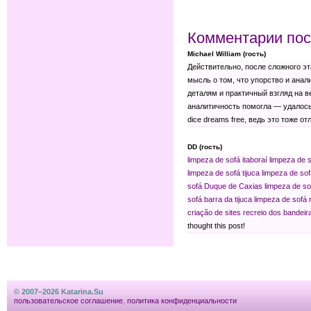
Комментарии пос
Michael William (гость)
Действительно, после сложного эт
мысль о том, что упорство и анал
деталям и практичный взгляд на в
аналитичность помогла — удалось
dice dreams free, ведь это тоже 
DD (гость)
limpeza de sofá itaboraí
limpeza de s
limpeza de sofá tijuca
limpeza de sof
sofá Duque de Caxias
limpeza de s
sofá barra da tijuca
limpeza de sofá n
criação de sites recreio dos bandeir
thought this post!
© 2007–2026 Katarina.Su
пользовательское соглашение
,
политика конфиденциальности