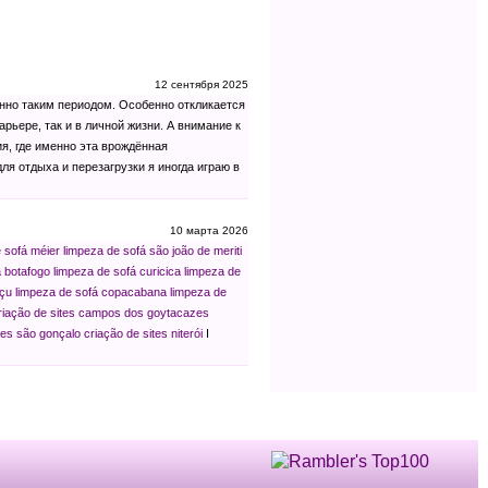
12 сентября 2025
енно таким периодом. Особенно откликается
рьере, так и в личной жизни. А внимание к
я, где именно эта врождённая
для отдыха и перезагрузки я иногда играю в
10 марта 2026
 sofá méier
limpeza de sofá são joão de meriti
á botafogo
limpeza de sofá curicica
limpeza de
açu
limpeza de sofá copacabana
limpeza de
riação de sites campos dos goytacazes
tes são gonçalo
criação de sites niterói
I