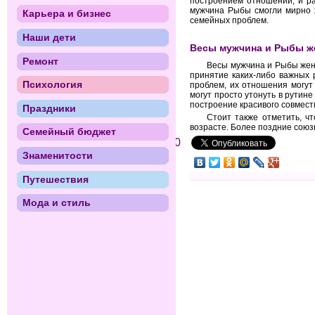
построением отношений, и ра
мужчина Рыбы смогли мирно ж
Карьера и бизнес
семейных проблем.
Наши дети
Весы мужчина и Рыбы 
Ремонт
Весы мужчина и Рыбы женщ
принятие каких-либо важных 
Психология
проблем, их отношения могут 
могут просто утонуть в рутин
построение красивого совмест
Праздники
Стоит также отметить, ч
возрасте. Более поздние союз
Семейный бюджет
0
Знаменитости
Путешествия
Мода и стиль