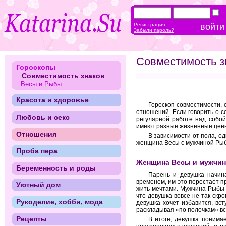
Регистрация
Забыли пароль?
Совместимость з
Гороскопы
Совместимость знаков
Весы и Рыбы
Красота и здоровье
Гороскоп совместимости,
отношений. Если говорить о с
Любовь и секс
регулярной работе над собой
имеют разные жизненные цен
Отношения
В зависимости от пола, о
женщина Весы с мужчиной Рыб
Проба пера
Женщина Весы и мужчи
Беременность и роды
Парень и девушка начина
временем, им это перестает 
Уютный дом
жить мечтами. Мужчина Рыбы х
что девушка вовсе не так скр
Рукоделие, хобби, мода
девушка хочет избавится, вс
раскладывая «по полочкам» все
Рецепты
В итоге, девушка понима