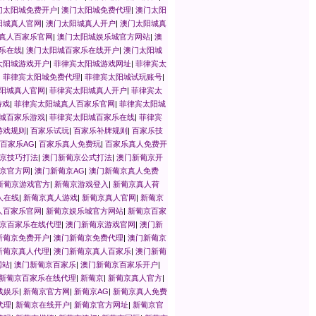
门太阳城免费开户
|
澳门太阳城免费代理
|
澳门太阳
阳城真人官网
|
澳门太阳城真人开户
|
澳门太阳城真
真人百家乐官网
|
澳门太阳城娱乐城官方网站
|
澳
乐在线
|
澳门太阳城百家乐在线开户
|
澳门太阳城
太阳城游戏开户
|
菲律宾太阳城游戏网址
|
菲律宾太
|
菲律宾太阳城免费代理
|
菲律宾太阳城试玩账号
|
阳城真人官网
|
菲律宾太阳城真人开户
|
菲律宾太
游戏
|
菲律宾太阳城真人百家乐官网
|
菲律宾太阳城
城百家乐游戏
|
菲律宾太阳城百家乐在线
|
菲律宾
游戏规则
|
百家乐试玩
|
百家乐补牌规则
|
百家乐技
百家乐AG
|
百家乐真人免费玩
|
百家乐真人免费开
京技巧打法
|
澳门新葡京公式打法
|
澳门新葡京开
京官方网
|
澳门新葡京AG
|
澳门新葡京真人免费
新葡京游戏官方
|
新葡京游戏登入
|
新葡京真人荷
人在线
|
新葡京真人游戏
|
新葡京真人官网
|
新葡京
人百家乐官网
|
新葡京娱乐城官方网站
|
新葡京百家
京百家乐在线代理
|
澳门新葡京游戏官网
|
澳门新
新葡京免费开户
|
澳门新葡京免费代理
|
澳门新葡京
新葡京真人代理
|
澳门新葡京真人百家乐
|
澳门新葡
网站
|
澳门新葡京百家乐
|
澳门新葡京百家乐开户
|
新葡京百家乐在线代理
|
新葡京
|
新葡京真人官方
|
线娱乐
|
新葡京官方网
|
新葡京AG
|
新葡京真人免费
代理
|
新葡京在线开户
|
新葡京官方网址
|
新葡京官