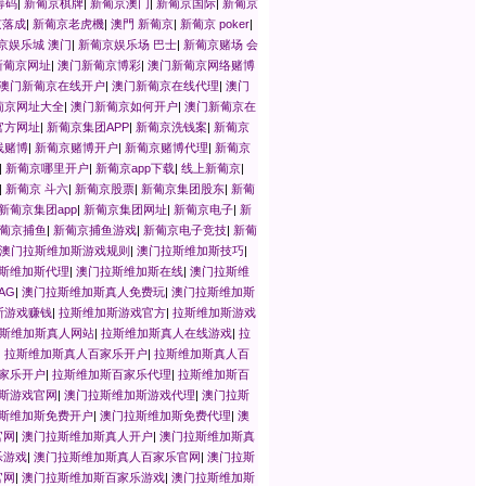
筹码
|
新葡京棋牌
|
新葡京澳门
|
新葡京国际
|
新葡京
京落成
|
新葡京老虎機
|
澳門 新葡京
|
新葡京 poker
|
京娱乐城 澳门
|
新葡京娱乐场 巴士
|
新葡京赌场 会
新葡京网址
|
澳门新葡京博彩
|
澳门新葡京网络赌博
澳门新葡京在线开户
|
澳门新葡京在线代理
|
澳门
葡京网址大全
|
澳门新葡京如何开户
|
澳门新葡京在
官方网址
|
新葡京集团APP
|
新葡京洗钱案
|
新葡京
线赌博
|
新葡京赌博开户
|
新葡京赌博代理
|
新葡京
|
新葡京哪里开户
|
新葡京app下载
|
线上新葡京
|
|
新葡京 斗六
|
新葡京股票
|
新葡京集团股东
|
新葡
新葡京集团app
|
新葡京集团网址
|
新葡京电子
|
新
葡京捕鱼
|
新葡京捕鱼游戏
|
新葡京电子竞技
|
新葡
澳门拉斯维加斯游戏规则
|
澳门拉斯维加斯技巧
|
斯维加斯代理
|
澳门拉斯维加斯在线
|
澳门拉斯维
AG
|
澳门拉斯维加斯真人免费玩
|
澳门拉斯维加斯
斯游戏赚钱
|
拉斯维加斯游戏官方
|
拉斯维加斯游戏
斯维加斯真人网站
|
拉斯维加斯真人在线游戏
|
拉
|
拉斯维加斯真人百家乐开户
|
拉斯维加斯真人百
家乐开户
|
拉斯维加斯百家乐代理
|
拉斯维加斯百
斯游戏官网
|
澳门拉斯维加斯游戏代理
|
澳门拉斯
斯维加斯免费开户
|
澳门拉斯维加斯免费代理
|
澳
官网
|
澳门拉斯维加斯真人开户
|
澳门拉斯维加斯真
乐游戏
|
澳门拉斯维加斯真人百家乐官网
|
澳门拉斯
官网
|
澳门拉斯维加斯百家乐游戏
|
澳门拉斯维加斯