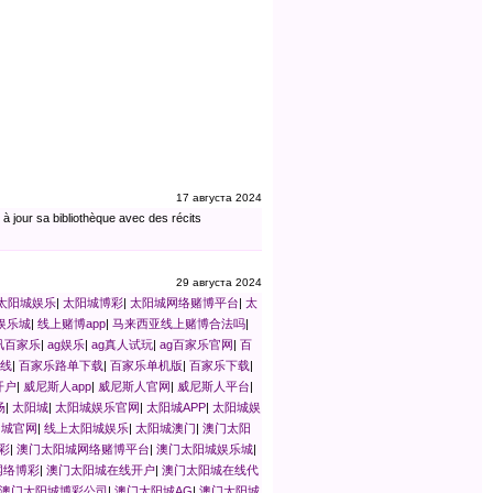
17 августа 2024
à jour sa bibliothèque avec des récits
29 августа 2024
太阳城娱乐
|
太阳城博彩
|
太阳城网络赌博平台
|
太
娱乐城
|
线上赌博app
|
马来西亚线上赌博合法吗
|
讯百家乐
|
ag娱乐
|
ag真人试玩
|
ag百家乐官网
|
百
线
|
百家乐路单下载
|
百家乐单机版
|
百家乐下载
|
开户
|
威尼斯人app
|
威尼斯人官网
|
威尼斯人平台
|
场
|
太阳城
|
太阳城娱乐官网
|
太阳城APP
|
太阳城娱
阳城官网
|
线上太阳城娱乐
|
太阳城澳门
|
澳门太阳
彩
|
澳门太阳城网络赌博平台
|
澳门太阳城娱乐城
|
网络博彩
|
澳门太阳城在线开户
|
澳门太阳城在线代
澳门太阳城博彩公司
|
澳门太阳城AG
|
澳门太阳城