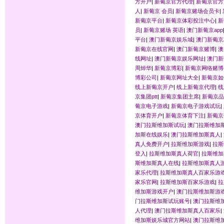
方开户
|
新葡京官方代理
|
新葡京官方
人
|
新葡京 会员
|
新葡京赌场会员卡
|
新葡京平台
|
新葡京体彩投注中心
|
新
员
|
新葡京赌场 英语
|
澳门新葡京app
平台
|
澳门新葡京娱乐城
|
澳门新葡京
新葡京在线官网
|
澳门新葡京赌博
|
澳
线网址
|
澳门新葡京娱乐网址
|
澳门新
周焯华
|
新葡京博彩
|
新葡京网络赌博
博彩公司
|
新葡京网址大全
|
新葡京如
线上新葡京开户
|
线上新葡京代理
|
线
京集团ptt
|
新葡京集团主席
|
新葡京品
葡京电子游戏
|
新葡京电子游戏试玩
|
京体育开户
|
新葡京体育下注
|
新葡京
澳门拉斯维加斯试玩
|
澳门拉斯维加
加斯在线娱乐
|
澳门拉斯维加斯真人
|
真人免费开户
|
拉斯维加斯游戏
|
拉斯
登入
|
拉斯维加斯真人荷官
|
拉斯维加
斯维加斯真人在线
|
拉斯维加斯真人
家乐代理
|
拉斯维加斯真人百家乐游
家乐官网
|
拉斯维加斯百家乐游戏
|
拉
维加斯游戏开户
|
澳门拉斯维加斯游
门拉斯维加斯试玩账号
|
澳门拉斯维
人代理
|
澳门拉斯维加斯真人百家乐
|
维加斯娱乐城官方网站
|
澳门拉斯维