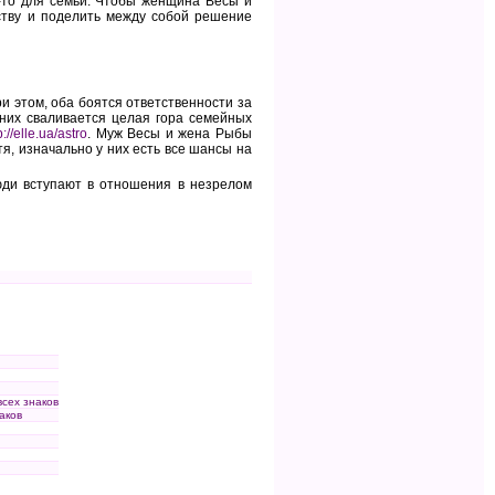
-то для семьи. Чтобы женщина Весы и
ству и поделить между собой решение
и этом, оба боятся ответственности за
 них сваливается целая гора семейных
p://elle.ua/astro
. Муж Весы и жена Рыбы
тя, изначально у них есть все шансы на
юди вступают в отношения в незрелом
всех знаков
аков