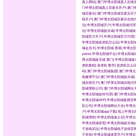
真人网站
|
澳门申博太阳城真人在线
门申博太阳城真人百家乐开户
|
澳门
城百家乐
|
澳门申博太阳城百家乐开
线开户
|
澳门申博太阳城百家乐在线
法
|
申博太阳城开户
|
申博太阳城代理
址
|
申博太阳城娱乐城
|
申博太阳城娱
阳城官方开户
|
申博太阳城官方代理
|
申博太阳城老虎机怎么玩
|
申博太阳城
城会员卡
|
申博太阳城 香港
|
申博太阳
poker
|
申博太阳城平台
|
申博太阳城
博太阳城娱乐城 澳门
|
申博太阳城娱
虎机教程
|
老虎机 教学
|
老虎机怎么
码
|
澳门申博太阳城集团
|
澳门申博太
络赌博平台
|
澳门申博太阳城娱乐城
|
城在线开户
|
澳门申博太阳城在线代
阳城博彩公司
|
澳门申博太阳城网址
申博太阳城如何代理
|
澳门申博太阳
申博太阳城APP
|
申博太阳城集团官
彩公司
|
申博太阳城网址大全
|
申博太
户
|
申博太阳城app下载
|
线上申博太
阳城博弈
|
申博太阳城迪士尼
|
申博太
申博太阳城体育
|
申博太阳城娱乐城pt
子游戏试玩
|
申博太阳城电子游戏官
子竞技
|
申博太阳城体育开户
|
申博太