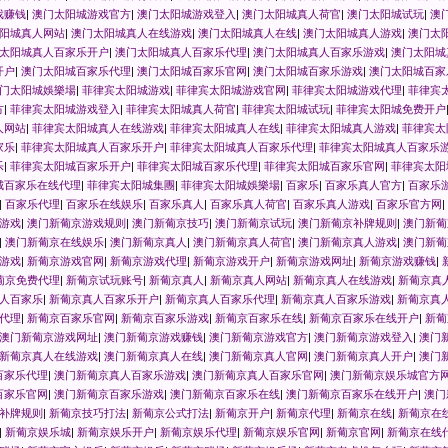
戏赚钱
|
澳门太阳城游戏官方
|
澳门太阳城游戏登入
|
澳门太阳城真人荷官
|
澳门太阳城试玩
|
澳
阳城真人网站
|
澳门太阳城真人在线游戏
|
澳门太阳城真人在线
|
澳门太阳城真人游戏
|
澳门太
太阳城真人百家乐开户
|
澳门太阳城真人百家乐代理
|
澳门太阳城真人百家乐游戏
|
澳门太阳城
开户
|
澳门太阳城百家乐代理
|
澳门太阳城百家乐官网
|
澳门太阳城百家乐游戏
|
澳门太阳城百家
门太阳城娛樂場
|
菲律宾太阳城游戏
|
菲律宾太阳城游戏官网
|
菲律宾太阳城游戏代理
|
菲律宾
方
|
菲律宾太阳城游戏登入
|
菲律宾太阳城真人荷官
|
菲律宾太阳城试玩
|
菲律宾太阳城免费开户
人网站
|
菲律宾太阳城真人在线游戏
|
菲律宾太阳城真人在线
|
菲律宾太阳城真人游戏
|
菲律宾太
家乐
|
菲律宾太阳城真人百家乐开户
|
菲律宾太阳城真人百家乐代理
|
菲律宾太阳城真人百家乐
乐
|
菲律宾太阳城百家乐开户
|
菲律宾太阳城百家乐代理
|
菲律宾太阳城百家乐官网
|
菲律宾太阳
城百家乐在线代理
|
菲律宾太阳城集團
|
菲律宾太阳城娛樂場
|
百家乐
|
百家乐真人官方
|
百家乐
|
百家乐代理
|
百家乐在线娱乐
|
百家乐真人
|
百家乐真人荷官
|
百家乐真人游戏
|
百家乐官方网
|
游戏
|
澳门新葡京游戏规则
|
澳门新葡京技巧
|
澳门新葡京试玩
|
澳门新葡京补牌规则
|
澳门新葡
|
澳门新葡京在线娱乐
|
澳门新葡京真人
|
澳门新葡京真人荷官
|
澳门新葡京真人游戏
|
澳门新葡
游戏
|
新葡京游戏官网
|
新葡京游戏代理
|
新葡京游戏开户
|
新葡京游戏网址
|
新葡京游戏赚钱
|
葡京免费代理
|
新葡京试玩账号
|
新葡京真人
|
新葡京真人网站
|
新葡京真人在线游戏
|
新葡京真
人百家乐
|
新葡京真人百家乐开户
|
新葡京真人百家乐代理
|
新葡京真人百家乐游戏
|
新葡京真
代理
|
新葡京百家乐官网
|
新葡京百家乐游戏
|
新葡京百家乐在线
|
新葡京百家乐在线开户
|
新葡
澳门新葡京游戏网址
|
澳门新葡京游戏赚钱
|
澳门新葡京游戏官方
|
澳门新葡京游戏登入
|
澳门
新葡京真人在线游戏
|
澳门新葡京真人在线
|
澳门新葡京真人官网
|
澳门新葡京真人开户
|
澳门
百家乐代理
|
澳门新葡京真人百家乐游戏
|
澳门新葡京真人百家乐官网
|
澳门新葡京娱乐城官方
百家乐官网
|
澳门新葡京百家乐游戏
|
澳门新葡京百家乐在线
|
澳门新葡京百家乐在线开户
|
澳门
补牌规则
|
新葡京技巧打法
|
新葡京公式打法
|
新葡京开户
|
新葡京代理
|
新葡京在线
|
新葡京在
|
新葡京娱乐城
|
新葡京娱乐开户
|
新葡京娱乐代理
|
新葡京娱乐官网
|
新葡京官网
|
新葡京在线