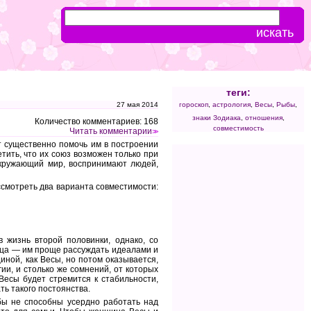
теги:
27 мая 2014
гороскоп
,
астрология
,
Весы
,
Рыбы
,
знаки Зодиака
,
отношения
,
Количество комментариев: 168
совместимость
Читать комментарии
>>
т существенно помочь им в построении
етить, что их союз возможен только при
окружающий мир, воспринимают людей,
ссмотреть два варианта совместимости:
 жизнь второй половинки, однако, со
дца — им проще рассуждать идеалами и
иной, как Весы, но потом оказывается,
ии, и столько же сомнений, от которых
Весы будет стремится к стабильности,
ть такого постоянства.
ыбы не способны усердно работать над