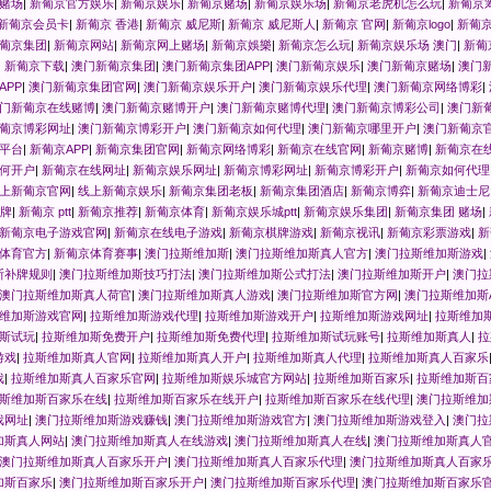
赌场
|
新葡京官方娱乐
|
新葡京娱乐
|
新葡京赌场
|
新葡京娱乐场
|
新葡京老虎机怎么玩
|
新葡京
新葡京会员卡
|
新葡京 香港
|
新葡京 威尼斯
|
新葡京 威尼斯人
|
新葡京 官网
|
新葡京logo
|
新葡
葡京集团
|
新葡京网站
|
新葡京网上赌场
|
新葡京娛樂
|
新葡京怎么玩
|
新葡京娱乐场 澳门
|
新葡
|
新葡京下载
|
澳门新葡京集团
|
澳门新葡京集团APP
|
澳门新葡京娱乐
|
澳门新葡京赌场
|
澳门
APP
|
澳门新葡京集团官网
|
澳门新葡京娱乐开户
|
澳门新葡京娱乐代理
|
澳门新葡京网络博彩
|
门新葡京在线赌博
|
澳门新葡京赌博开户
|
澳门新葡京赌博代理
|
澳门新葡京博彩公司
|
澳门新
葡京博彩网址
|
澳门新葡京博彩开户
|
澳门新葡京如何代理
|
澳门新葡京哪里开户
|
澳门新葡京
平台
|
新葡京APP
|
新葡京集团官网
|
新葡京网络博彩
|
新葡京在线官网
|
新葡京赌博
|
新葡京在
何开户
|
新葡京在线网址
|
新葡京娱乐网址
|
新葡京博彩网址
|
新葡京博彩开户
|
新葡京如何代理
上新葡京官网
|
线上新葡京娱乐
|
新葡京集团老板
|
新葡京集团酒店
|
新葡京博弈
|
新葡京迪士尼
牌
|
新葡京 ptt
|
新葡京推荐
|
新葡京体育
|
新葡京娱乐城ptt
|
新葡京娱乐集团
|
新葡京集团 赌场
|
新葡京电子游戏官网
|
新葡京在线电子游戏
|
新葡京棋牌游戏
|
新葡京视讯
|
新葡京彩票游戏
|
新
体育官方
|
新葡京体育赛事
|
澳门拉斯维加斯
|
澳门拉斯维加斯真人官方
|
澳门拉斯维加斯游戏
|
斯补牌规则
|
澳门拉斯维加斯技巧打法
|
澳门拉斯维加斯公式打法
|
澳门拉斯维加斯开户
|
澳门拉
澳门拉斯维加斯真人荷官
|
澳门拉斯维加斯真人游戏
|
澳门拉斯维加斯官方网
|
澳门拉斯维加斯
维加斯游戏官网
|
拉斯维加斯游戏代理
|
拉斯维加斯游戏开户
|
拉斯维加斯游戏网址
|
拉斯维加
斯试玩
|
拉斯维加斯免费开户
|
拉斯维加斯免费代理
|
拉斯维加斯试玩账号
|
拉斯维加斯真人
|
拉
游戏
|
拉斯维加斯真人官网
|
拉斯维加斯真人开户
|
拉斯维加斯真人代理
|
拉斯维加斯真人百家乐
戏
|
拉斯维加斯真人百家乐官网
|
拉斯维加斯娱乐城官方网站
|
拉斯维加斯百家乐
|
拉斯维加斯百
斯维加斯百家乐在线
|
拉斯维加斯百家乐在线开户
|
拉斯维加斯百家乐在线代理
|
澳门拉斯维加
戏网址
|
澳门拉斯维加斯游戏赚钱
|
澳门拉斯维加斯游戏官方
|
澳门拉斯维加斯游戏登入
|
澳门拉
加斯真人网站
|
澳门拉斯维加斯真人在线游戏
|
澳门拉斯维加斯真人在线
|
澳门拉斯维加斯真人
澳门拉斯维加斯真人百家乐开户
|
澳门拉斯维加斯真人百家乐代理
|
澳门拉斯维加斯真人百家
加斯百家乐
|
澳门拉斯维加斯百家乐开户
|
澳门拉斯维加斯百家乐代理
|
澳门拉斯维加斯百家乐