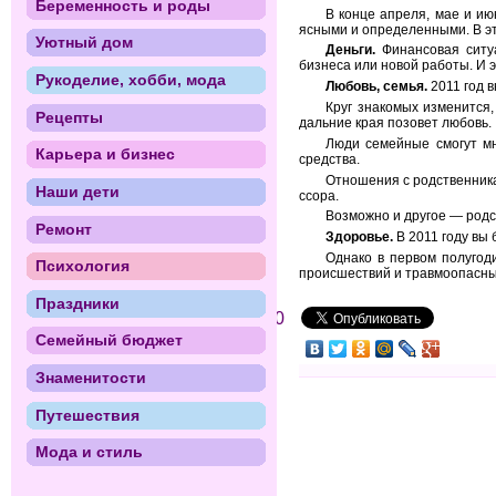
Беременность и роды
В конце апреля, мае и ию
ясными и определенными. В э
Уютный дом
Деньги.
Финансовая ситу
бизнеса или новой работы. И 
Рукоделие, хобби, мода
Любовь, семья.
2011 год в
Круг знакомых изменится,
Рецепты
дальние края позовет любовь.
Люди семейные смогут мн
Карьера и бизнес
средства.
Отношения с родственника
Наши дети
ссора.
Возможно и другое — родс
Ремонт
Здоровье.
В 2011 году вы 
Однако в первом полугод
Психология
происшествий и травмоопасных
Праздники
0
Семейный бюджет
Знаменитости
Путешествия
Мода и стиль