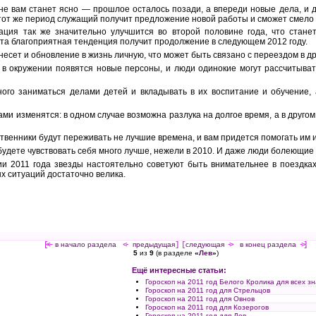
не вам станет ясно — прошлое осталось позади, а впереди новые дела, и д
тот же период служащий получит предложение новой работы и сможет смело 
ация так же значительно улучшится во второй половине года, что стане
эта благоприятная тенденция получит продолжение в следующем 2012 году.
несет и обновление в жизнь личную, что может быть связано с переездом в дру
 в окружении появятся новые персоны, и люди одинокие могут рассчитывать
ого заниматься делами детей и вкладывать в их воспитание и обучение, 
ми изменятся: в одном случае возможна разлука на долгое время, а в друго
твенники будут переживать не лучшие времена, и вам придется помогать им и
будете чувствовать себя много лучше, нежели в 2010. И даже люди болеющие 
ии 2011 года звезды настоятельно советуют быть внимательнее в поездка
 ситуаций достаточно велика.
[<—
в начало раздела
<-
предыдущая
] [
следующая
->
в конец раздела
->]
5
из
9
(в разделе
«
Лев
»
)
Ещё интересные статьи:
Гороскоп на 2011 год Белого Кролика для всех зн
Гороскоп на 2011 год для Стрельцов
Гороскоп на 2011 год для Овнов
Гороскоп на 2011 год для Козерогов
Гороскоп на 2011 год для Дев