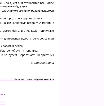
ень за днем они становятся все более
смотреть в будущее.
т следствием активно развивающегося
гой город или в другую страну.
 на судьбоносную встречу. А многих в
а может быть, и в их дело приличные
м — длительная и достаточно серьезная
 словом, и делом.
быстро пойдут на поправку.
х и за рулем. Вероятность неприятных
© Татьяна Борщ
Автор/источник:
enigma-project.ru
аков