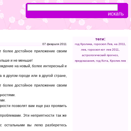
теги:
07 февраля 2011
год Кролика
,
гороскоп Лев
,
на 2011
,
лев
,
гороскоп кот лев 2011
,
т более достойное приложение своим
астрологический прогноз
,
больше и не меньше!
предсказания
,
год Кота
,
Кролик лев
ождение на новый, более интересный и
 в другом городе или в другой стране,
т более достойное приложение своим
дностями.
ми.
дности позволят вам еще раз проявить
проблемами. Эти неприятности так же
с остальными вы легко разберетесь