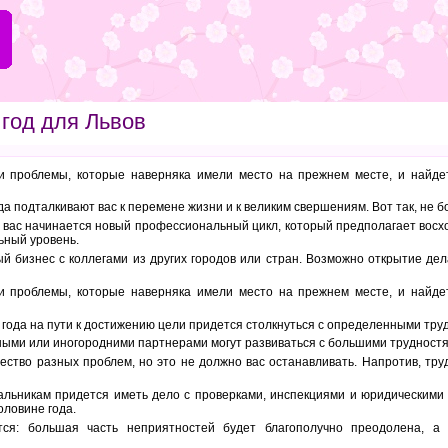
 год для Львов
и проблемы, которые наверняка имели место на прежнем месте, и найде
а подталкивают вас к перемене жизни и к великим свершениям. Вот так, не 
у вас начинается новый профессиональный цикл, который предполагает восх
ный уровень.
й бизнес с коллегами из других городов или стран. Возможно открытие дела
и проблемы, которые наверняка имели место на прежнем месте, и найде
 года на пути к достижению цели придется столкнуться с определенными тру
ными или иногородними партнерами могут развиваться с большими трудностя
ство разных проблем, но это не должно вас останавливать. Напротив, тру
льникам придется иметь дело с проверками, инспекциями и юридическими 
оловине года.
ся: большая часть неприятностей будет благополучно преодолена, а 