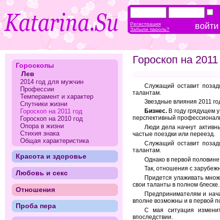
Регистрация
Забыли пароль?
Гороскоп на 2011
Гороскопы
Лев
2014 год для мужчин
Служащий оставит позад
Профессии
талантам.
Темперамент и характер
Звездные влияния 2011 год
Спутники жизни
Гороскоп на 2011 год
Бизнес.
В году грядущем 
перспективный профессиональ
Гороскоп на 2010 год
Опора в жизни
Люди дела начнут активны
Стихия знака
частые поездки или переезд.
Общая характеристика
Служащий оставит позад
талантам.
Красота и здоровье
Однако в первой половине
Так, отношения с зарубеж
Любовь и секс
Придется улаживать множе
свои таланты в полном блеске.
Отношения
Предпринимателям и нача
вполне возможны и в первой п
Проба пера
С мая ситуация изменит
впоследствии.