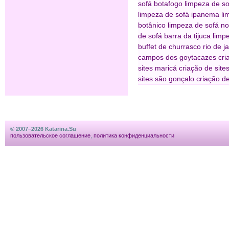
sofá botafogo
limpeza de so
limpeza de sofá ipanema
li
botânico
limpeza de sofá n
de sofá barra da tijuca
limpe
buffet de churrasco rio de j
campos dos goytacazes
cri
sites maricá
criação de sites
sites são gonçalo
criação de
© 2007–2026 Katarina.Su
пользовательское соглашение
,
политика конфиденциальности