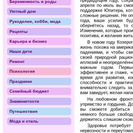
предыдущем году, сохра
Беременность и роды
апреля по июль вы смож
поддержке Юпитера, кот
Уютный дом
сложные решения. Не опу
года, ваши усилия бу
Рукоделие, хобби, мода
обернётесь назад, то 
Изменения, которые прои
Рецепты
позитива, и желания жит
Карьера и бизнес
В новом году Козеро
жизнь похожа на америка
Наши дети
падениями, и чтобы смя
своей природной рацион
Ремонт
иллюзий и неопределённо
важным годом. Первы
Психология
эффективнее и глаже, ч
время для развития, ко
Праздники
способности и практич
внимательно следить за 
Семейный бюджет
вам завидует, желая напа
На любовном фронте
Знаменитости
упрямство и гордыню. Д
вы сможете добиться н
Путешествия
немного больше свобод
держитесь слишком скова
Мода и стиль
Здоровье потребует
нервозности и переутом