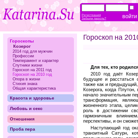
Регистрация
Забыли пароль?
Гороскоп на 201
Гороскопы
Козерог
2014 год для мужчин
Профессии
Темперамент и характер
Спутники жизни
Для тех, кто родился
Гороскоп на 2011 год
2010 год даёт Козе
Гороскоп на 2010 год
Опора в жизни
будущее и расстаться 
Стихия знака
также как и предыдущий
Общая характеристика
Козерога, когда Плутон,
начало значительным пе
Красота и здоровье
трансформация, являю
жизненного этапа, цели
Любовь и секс
роль в достижении св
гармоничным влияние
Отношения
перспективы, и он сможет
Наступающий год ок
Проба пера
транзитный Сатурн, к