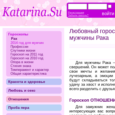
Регистрация
Забыли пароль?
Любовный гороск
Гороскопы
мужчины Рака
Рак
2014 год для мужчин
Профессии
Спутники жизни
Гороскоп на 2011 год
Гороскоп на 2010 год
Опора в жизни
Для мужчины Рака —
Стихия знака
свершений. Он может пол
Темперамент и характер
свои мечты и желания
Общая характеристика
лучезарным, а эмоции 
будут складываться тол
Красота и здоровье
удачу за хвост и исполн
всего разделить с друзья
Любовь и секс
Отношения
Гороскоп ОТНОШЕНИЙ
Для замужних жен
Проба пера
интересующих вас вопро