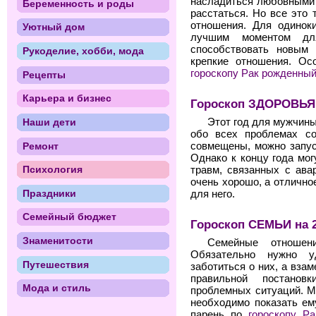
насладиться любовными 
Беременность и роды
расстаться. Но все это 
отношения. Для одинок
Уютный дом
лучшим моментом дл
способствовать новым 
Рукоделие, хобби, мода
крепкие отношения. Ос
гороскопу Рак рожденный
Рецепты
Карьера и бизнес
Гороскоп ЗДОРОВЬЯ 
Наши дети
Этот год для мужчины
обо всех проблемах со
Ремонт
совмещены, можно запус
Однако к концу года мог
Психология
травм, связанных с ава
очень хорошо, а отлично
Праздники
для него.
Семейный бюджет
Гороскоп СЕМЬИ на 2
Знаменитости
Семейные отношен
Обязательно нужно у
Путешествия
заботиться о них, а вза
правильной постано
Мода и стиль
проблемных ситуаций. М
необходимо показать ем
парень по
гороскопу Р