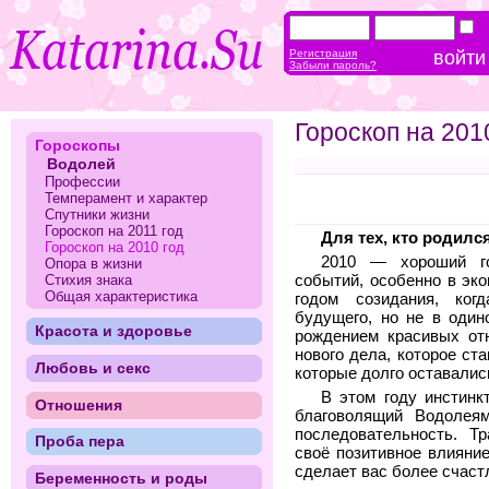
Регистрация
Забыли пароль?
Гороскоп на 201
Гороскопы
Водолей
Профессии
Темперамент и характер
Спутники жизни
Гороскоп на 2011 год
Для тех, кто родилс
Гороскоп на 2010 год
2010 — хороший го
Опора в жизни
Стихия знака
событий, особенно в эко
Общая характеристика
годом созидания, ког
будущего, но не в один
Красота и здоровье
рождением красивых от
нового дела, которое ст
Любовь и секс
которые долго оставалис
В этом году инстинк
Отношения
благоволящий Водолеям
последовательность. Т
Проба пера
своё позитивное влияние
сделает вас более счас
Беременность и роды