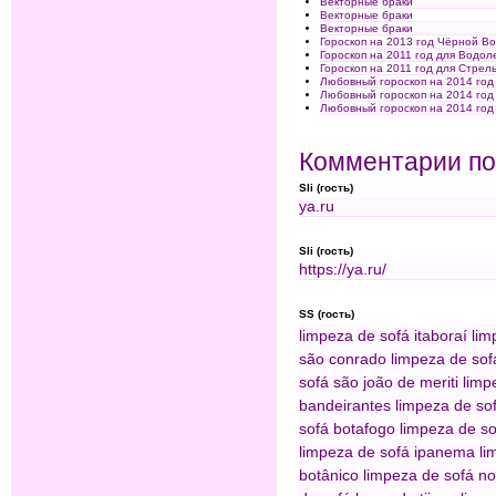
Векторные браки
Векторные браки
Векторные браки
Гороскоп на 2013 год Чёрной Во
Гороскоп на 2011 год для Водол
Гороскоп на 2011 год для Стрел
Любовный гороскоп на 2014 год
Любовный гороскоп на 2014 год
Любовный гороскоп на 2014 год
Комментарии по
Sli (гость)
ya.ru
Sli (гость)
https://ya.ru/
SS (гость)
limpeza de sofá itaboraí
lim
são conrado
limpeza de sof
sofá são joão de meriti
limp
bandeirantes
limpeza de sof
sofá botafogo
limpeza de so
limpeza de sofá ipanema
li
botânico
limpeza de sofá n