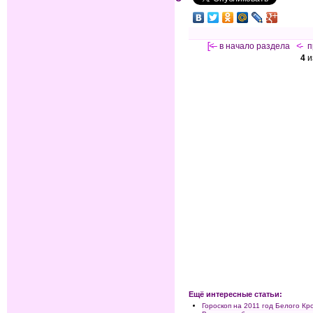
[<—
в начало раздела
<-
п
4
и
Ещё интересные статьи:
Гороскоп на 2011 год Белого Кр