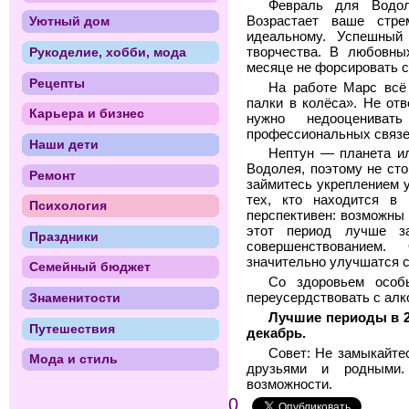
Февраль для Водол
Возрастает ваше стре
Уютный дом
идеальному. Успешный
творчества. В любовны
Рукоделие, хобби, мода
месяце не форсировать 
Рецепты
На работе Марс всё
палки в колёса». Не от
Карьера и бизнес
нужно недооцениват
профессиональных связе
Наши дети
Нептун — планета ил
Водолея, поэтому не ст
Ремонт
займитесь укреплением 
тех, кто находится в 
Психология
перспективен: возможны 
этот период лучше з
Праздники
совершенствованием
значительно улучшатся с
Семейный бюджет
Со здоровьем особ
Знаменитости
переусердствовать с алк
Лучшие периоды в 20
Путешествия
декабрь.
Совет: Не замыкайте
Мода и стиль
друзьями и родными.
возможности.
0