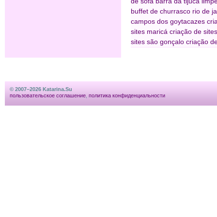
de sofá barra da tijuca
limpe
buffet de churrasco rio de j
campos dos goytacazes
cri
sites maricá
criação de sites
sites são gonçalo
criação de
© 2007–2026 Katarina.Su
пользовательское соглашение
,
политика конфиденциальности