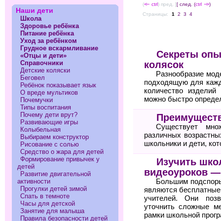
(
<--
ctrl
) пред. ]
[ след. (
ctrl
-->
)
Наши дети
Страницы:
1
2
3
4
Школа
Здоровье ребёнка
Питание ребёнка
Уход за ребёнком
Грудное вскармливание
Секреты опы
«Отцы и дети»
колясок
Справочники
Детские коляски
Разнообразие мод
Беговел
подходящую для кажд
Ребёнок показывает язык
количество изделий 
О вреде мультиков
можно быстро определ
Почемучки
Типы воспитания
Почему дети врут?
Преимуществ
Развивающие игры
Существует мно
Колыбельная
различных возрастны
Выбираем конструктор
школьники и дети, ко
Рисование с солью
Средство о жара для детей
Формирование привычек у
Изучить шко
детей
видеоуроков — 
Развитие двигательной
Большим подспорь
активности
Прогулки детей зимой
являются бесплатные
Спать в темноте
учителей. Они поз
Часы для детской
уточнить сложные м
Занятие для малыша
рамки школьной прог
Правила безопасности детей