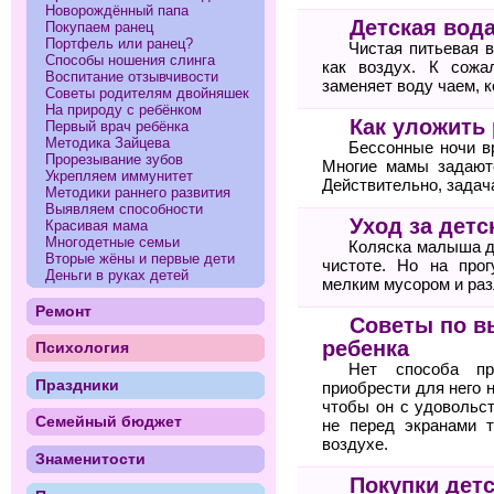
Новорождённый папа
Детская вод
Покупаем ранец
Портфель или ранец?
Чистая питьевая 
Способы ношения слинга
как воздух. К сожа
Воспитание отзывчивости
заменяет воду чаем, 
Советы родителям двойняшек
На природу с ребёнком
Как уложить 
Первый врач ребёнка
Методика Зайцева
Бессонные ночи вр
Прорезывание зубов
Многие мамы задаютс
Укрепляем иммунитет
Действительно, задача
Методики раннего развития
Выявляем способности
Уход за детс
Красивая мама
Многодетные семьи
Коляска малыша д
Вторые жёны и первые дети
чистоте. Но на про
Деньги в руках детей
мелким мусором и ра
Ремонт
Советы по в
ребенка
Психология
Нет способа пр
Праздники
приобрести для него 
чтобы он с удовольс
Семейный бюджет
не перед экранами 
воздухе.
Знаменитости
Покупки детс