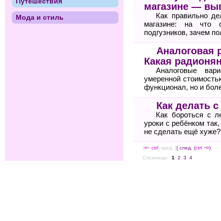
Путешествия
магазине — выг
Как правильно де
Мода и стиль
магазине: на что 
подгузников, зачем п
Аналоговая 
Какая радионя
Аналоговые вари
умеренной стоимость
функционал, но и бол
Как делать с
Как бороться с л
уроки с ребёнком так
не сделать ещё хуже?
(
<--
ctrl
) пред. ]
[ след. (
ctrl
-->
)
Страницы:
1
2
3
4