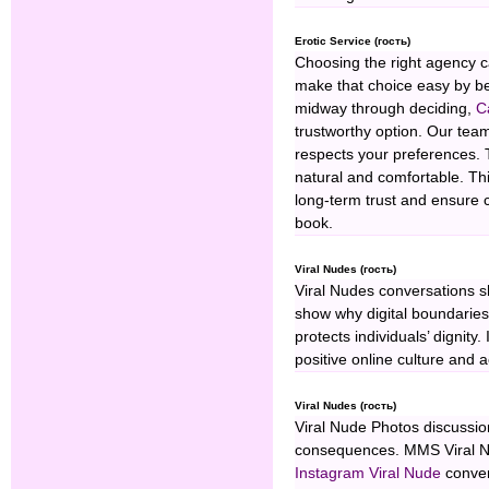
Erotic Service (гость)
Choosing the right agency 
make that choice easy by b
midway through deciding,
C
trustworthy option. Our tea
respects your preferences. T
natural and comfortable. Thi
long-term trust and ensure c
book.
Viral Nudes (гость)
Viral Nudes conversations 
show why digital boundarie
protects individuals’ dignit
positive online culture and a
Viral Nudes (гость)
Viral Nude Photos discussio
consequences. MMS Viral Nu
Instagram Viral Nude
conver