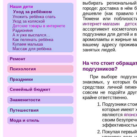
выбирать региональный
Наши дети
городе: доставка в нём 
Уход за ребёнком
дешевле (как правило 
Уложить ребёнка спать
Тюмени или поблизости
Уход за коляской
интернет-магазин детс
Детские товары в интернете
ассортимент косметолог
Радионяня
подгузники для детей и 
А я уже выспался…
аромолампы и жирные ма
Как пеленать ребёнка
Купаем малыша
вашему адресу прожива
Массаж для ребёнка
занятых людей.
Ремонт
На что стоит обраща
подгузников?
Психология
При выборе подгузн
Праздники
знакомых, у которых б
средствах личной гиги
Семейный бюджет
совсем не подойти друг
крайне ответственно.
Знаменитости
Подгузники стои
которые имеют 
Путешествия
являются
японс
своим безупреч
Мода и стиль
эффективность
Покупая первый 
упаковку, ведь 