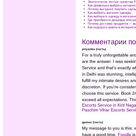
Экологически чистые средства F
Как правильно выбрать интерн
Почему выгоднее покупать одеж
Как выбрать магазин одежды
Как выбирать одежду в магазин
Где приобрести дешевые плать
Почему доставка продуктов — в
Как недорого купить в интерне
Комментарии по
priyanka (гость)
For a truly unforgettable and
are the answer. I was seeki
Service and that's exactly 
in Delhi was stunning, intel
fulfill my intimate desires 
discretion. If you're consid
choose this service. Book 24
exceed all expectations. This
Escorts Service in Kirti Nag
Paschim Vihar Escorts Serv
games (гость)
My message to you is this: 
have a good time.
Foodle
is