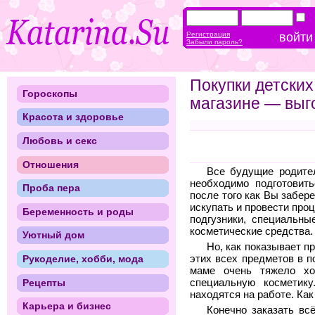
Регистрация
Забыли пароль?
Покупки детских
Гороскопы
магазине — выго
Красота и здоровье
Любовь и секс
Отношения
Все будущие родите
необходимо подготовить
Проба пера
после того как Вы забер
искупать и провести про
Беременность и роды
подгузники, специальны
косметические средства.
Уютный дом
Но, как показывает п
Рукоделие, хобби, мода
этих всех предметов в п
маме очень тяжело хо
Рецепты
специальную косметик
находятся на работе. Как
Карьера и бизнес
Конечно заказать вс