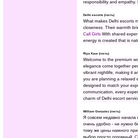
responsibility and empathy. 
Delhi escorts (гость)
What makes Delhi escorts me
closeness. Their warmth bring
Call Girls
With shared experi
energy is created that is na
Riya Kaur (гость)
Welcome to the premium wo
elegance come together perfe
vibrant nightlife, making it
you are planning a relaxed e
designed to match your expe
communication, every experi
charm of Delhi escort ser
William Gonzalez (гость)
Я совсем недавно начала 
очень удобно - не нужно б
тому же цены намного при
выбор просто огромный.
C