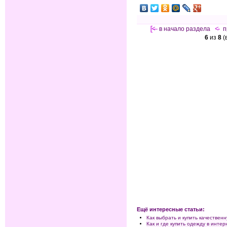
[<—
в начало раздела
<-
п
6
из
8
(
Ещё интересные статьи:
Как выбрать и купить качестве
Как и где купить одежду в интер