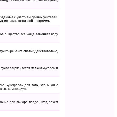
найдут начинающие школьники и дети,
зданные с участием лучших учителей.
узкие рамки школьной программы.
ное общество все чаще заменяет воду
аучить ребенка спать? Действительно,
случае загрязняется мелким мусором и
ого Буцефала» для того, чтобы он с
а свежем воздухе.
мание при выборе подгузников, зачем