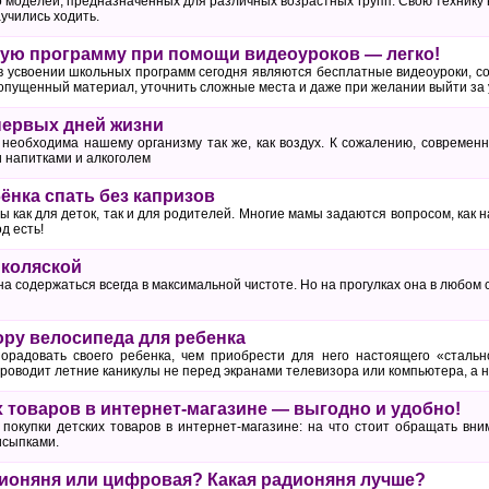
 моделей, предназначенных для различных возрастных групп. Свою технику 
учились ходить.
ую программу при помощи видеоуроков — легко!
 усвоении школьных программ сегодня являются бесплатные видеоуроки, со
опущенный материал, уточнить сложные места и даже при желании выйти за 
 первых дней жизни
 необходима нашему организму так же, как воздух. К сожалению, современ
и напитками и алкоголем
ёнка спать без капризов
 как для деток, так и для родителей. Многие мамы задаются вопросом, как н
д есть!
 коляской
 содержаться всегда в максимальной чистоте. Но на прогулках она в любом 
ру велосипеда для ребенка
орадовать своего ребенка, чем приобрести для него настоящего «стальн
роводит летние каникулы не перед экранами телевизора или компьютера, а н
х товаров в интернет-магазине — выгодно и удобно!
 покупки детских товаров в интернет-магазине: на что стоит обращать вни
исыпками.
ионяня или цифровая? Какая радионяня лучше?