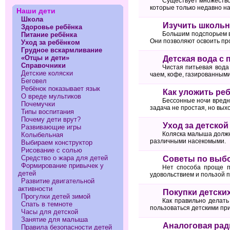
Существует множество
которые только недавно на
Наши дети
Школа
Изучить школьн
Здоровье ребёнка
Большим подспорьем в
Питание ребёнка
Они позволяют освоить пр
Уход за ребёнком
Грудное вскармливание
«Отцы и дети»
Детская вода с
Справочники
Чистая питьевая вода
Детские коляски
чаем, кофе, газированным
Беговел
Ребёнок показывает язык
Как уложить реб
О вреде мультиков
Бессонные ночи вредны
Почемучки
задача не простая, но выхо
Типы воспитания
Почему дети врут?
Уход за детской
Развивающие игры
Коляска малыша должна
Колыбельная
различными насекомыми.
Выбираем конструктор
Рисование с солью
Средство о жара для детей
Советы по выбо
Формирование привычек у
Нет способа проще п
детей
удовольствием и пользой п
Развитие двигательной
активности
Покупки детски
Прогулки детей зимой
Как правильно делать
Спать в темноте
пользоваться детскими пр
Часы для детской
Занятие для малыша
Аналоговая рад
Правила безопасности детей