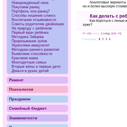
Аналоговые варианты 
Новорождённый папа
но и более высокую стоимо
Покупаем ранец
Портфель или ранец?
Способы ношения слинга
Как делать с ре
Воспитание отзывчивости
Как бороться с ленью 
Советы родителям двойняшек
хуже?
На природу с ребёнком
Первый врач ребёнка
(
<--
ctrl
) пред. ]
[ след. (
ctrl
-->
)
Методика Зайцева
Страницы:
1
2
3
4
Прорезывание зубов
Укрепляем иммунитет
Методики раннего развития
Выявляем способности
Красивая мама
Многодетные семьи
Вторые жёны и первые дети
Деньги в руках детей
Ремонт
Психология
Праздники
Семейный бюджет
Знаменитости