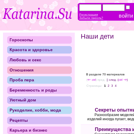
Регистрация
Забыли пароль?
Наши дети
Гороскопы
Красота и здоровье
Любовь и секс
Отношения
В разделе 70 материалов
Проба пера
(
<--
ctrl
) пред. ]
[ след. (
ctrl
-->
)
Страницы:
1
2
3
4
Беременность и роды
Уютный дом
Секреты опытны
Рукоделие, хобби, мода
Разнообразие моделей
изделий иногда пугает, ве
Рецепты
Преимущества и
Карьера и бизнес